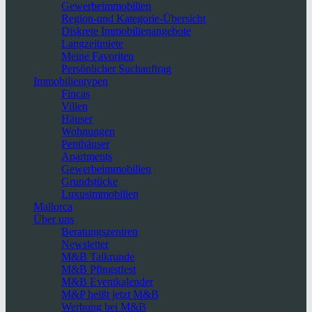
Gewerbeimmobilien
Region-und Kategorie-Übersicht
Diskrete Immobilienangebote
Langzeitmiete
Meine Favoriten
Persönlicher Suchauftrag
Immobilientypen
Fincas
Villen
Häuser
Wohnungen
Penthäuser
Apartments
Gewerbeimmobilien
Grundstücke
Luxusimmobilien
Mallorca
Über uns
Beratungszentren
Newsletter
M&B Talkrunde
M&B Pfingstfest
M&B Eventkalender
M&P heißt jetzt M&B
Werbung bei M&B