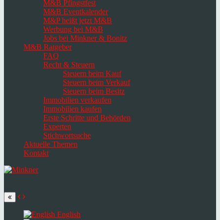
M&B Pfingstfest
M&B Eventkalender
M&P heißt jetzt M&B
Werbung bei M&B
Jobs bei Minkner & Bonitz
M&B Ratgeber
FAQ
Recht & Steuern
Steuern beim Kauf
Steuern beim Verkauf
Steuern beim Besitz
Immobilien verkaufen
Immobilien kaufen
Erste Schritte und Behörden
Experten
Stichwortsuche
Aktuelle Themen
Kontakt
Navigation
umschalten
Select
language
English