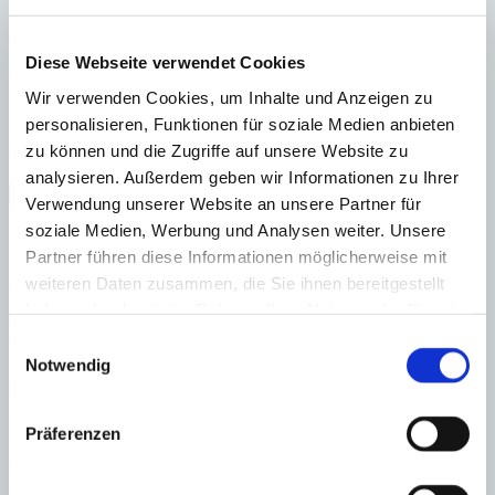
Energiezertifikat wurde beantragt
A
B
Diese Webseite verwendet Cookies
C
Wir verwenden Cookies, um Inhalte und Anzeigen zu
D
E
personalisieren, Funktionen für soziale Medien anbieten
F
zu können und die Zugriffe auf unsere Website zu
G
analysieren. Außerdem geben wir Informationen zu Ihrer
Steuern beim Immobilienkauf auf Mallorca!
Verwendung unserer Website an unsere Partner für
soziale Medien, Werbung und Analysen weiter. Unsere
Zuständiges Büro
Partner führen diese Informationen möglicherweise mit
weiteren Daten zusammen, die Sie ihnen bereitgestellt
OFICINA SANTANYI | Mirjana Antic
0034971163400
haben oder die sie im Rahmen Ihrer Nutzung der Dienste
Haftungs- und Courtageklausel
gesammelt haben.
Einwilligungsauswahl
Notwendig
Alle Angaben basieren auf Informationen und Daten, die uns vom
Verkäufer/Auftraggeber zur Verfügung gestellt wurden. Minkner &
Partner übernimmt keinerlei Garantie für Vollständigkeit, Richtigkeit
Präferenzen
und Aktualität der Angaben und Legalität der Immobilie. Die
angegebenen Preise enthalten nicht die vom Käufer zu tragenden
Nebenkosten wie Steuern, Notar-, Grundbuch- und Gestoriakosten.