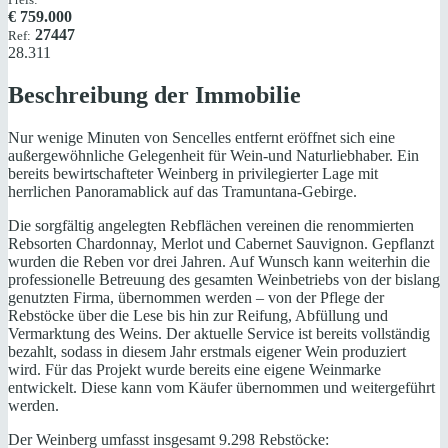
€
759.000
27447
Ref:
28.311
Beschreibung der Immobilie
Nur wenige Minuten von Sencelles entfernt eröffnet sich eine
außergewöhnliche Gelegenheit für Wein-und Naturliebhaber. Ein
bereits bewirtschafteter Weinberg in privilegierter Lage mit
herrlichen Panoramablick auf das Tramuntana-Gebirge.
Die sorgfältig angelegten Rebflächen vereinen die renommierten
Rebsorten Chardonnay, Merlot und Cabernet Sauvignon. Gepflanzt
wurden die Reben vor drei Jahren. Auf Wunsch kann weiterhin die
professionelle Betreuung des gesamten Weinbetriebs von der bislang
genutzten Firma, übernommen werden – von der Pflege der
Rebstöcke über die Lese bis hin zur Reifung, Abfüllung und
Vermarktung des Weins. Der aktuelle Service ist bereits vollständig
bezahlt, sodass in diesem Jahr erstmals eigener Wein produziert
wird. Für das Projekt wurde bereits eine eigene Weinmarke
entwickelt. Diese kann vom Käufer übernommen und weitergeführt
werden.
Der Weinberg umfasst insgesamt 9.298 Rebstöcke: