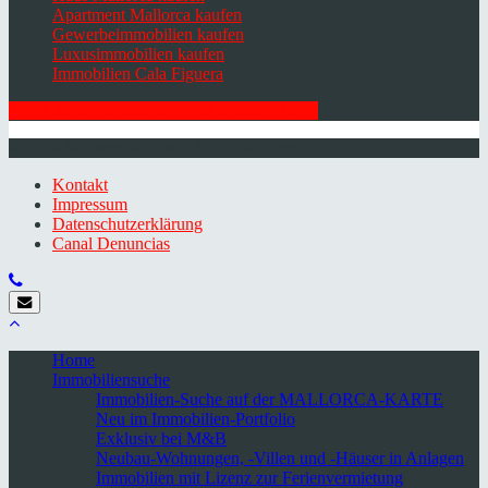
Apartment Mallorca kaufen
Gewerbeimmobilien kaufen
Luxusimmobilien kaufen
Immobilien Cala Figuera
HIER ZUM NEWSLETTER ANMELDEN
© 2026 Minkner & Bonitz S.L. | Mallorca
Kontakt
Impressum
Datenschutzerklärung
Canal Denuncias
Home
Immobiliensuche
Immobilien-Suche auf der MALLORCA-KARTE
Neu im Immobilien-Portfolio
Exklusiv bei M&B
Neubau-Wohnungen, -Villen und -Häuser in Anlagen
Immobilien mit Lizenz zur Ferienvermietung