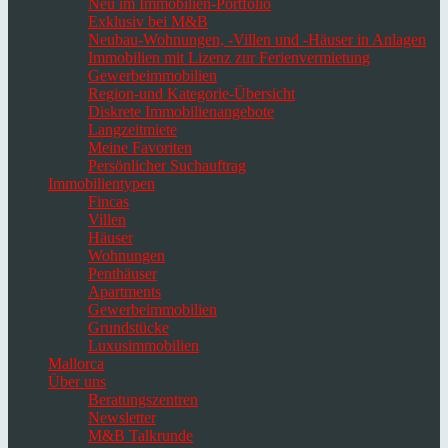
Neu im Immobilien-Portfolio
Exklusiv bei M&B
Neubau-Wohnungen, -Villen und -Häuser in Anlagen
Immobilien mit Lizenz zur Ferienvermietung
Gewerbeimmobilien
Region-und Kategorie-Übersicht
Diskrete Immobilienangebote
Langzeitmiete
Meine Favoriten
Persönlicher Suchauftrag
Immobilientypen
Fincas
Villen
Häuser
Wohnungen
Penthäuser
Apartments
Gewerbeimmobilien
Grundstücke
Luxusimmobilien
Mallorca
Über uns
Beratungszentren
Newsletter
M&B Talkrunde