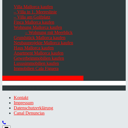
Villa Mallorca kaufen
– Villa in 1. Meereslinie
– Villa am Golfplatz
Finca Mallorca kaufen
Wohnung Mallorca kaufen
– Wohnung mit Meerblick
Grundstück Mallorca kaufen
Neubauprojekte Mallorca kaufen
Haus Mallorca kaufen
Apartment Mallorca kaufen
Gewerbeimmobilien kaufen
Luxusimmobilien kaufen
Immobilien Cala Figuera
HIER ZUM NEWSLETTER ANMELDEN
© 2026 Minkner & Bonitz S.L. | Mallorca
Kontakt
Impressum
Datenschutzerklärung
Canal Denuncias