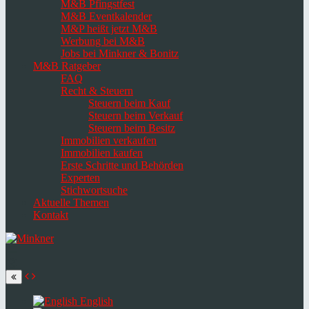
M&B Pfingstfest
M&B Eventkalender
M&P heißt jetzt M&B
Werbung bei M&B
Jobs bei Minkner & Bonitz
M&B Ratgeber
FAQ
Recht & Steuern
Steuern beim Kauf
Steuern beim Verkauf
Steuern beim Besitz
Immobilien verkaufen
Immobilien kaufen
Erste Schritte und Behörden
Experten
Stichwortsuche
Aktuelle Themen
Kontakt
Navigation
umschalten
Select
language
English