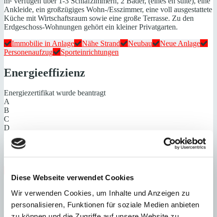
m² verfügen über 1-3 Schlafzimmern, 2 Bäder, (eines en suite), eine
Ankleide, ein großzügiges Wohn-/Esszimmer, eine voll ausgestattete
Küche mit Wirtschaftsraum sowie eine große Terrasse. Zu den
Erdgeschoss-Wohnungen gehört ein kleiner Privatgarten.
Immobilie in Anlage
Nähe Strand
Neubau
Neue Anlage
Personenaufzug
Sporteinrichtungen
Energieeffizienz
Energiezertifikat wurde beantragt
A
B
C
D
E
F
G
Steuern beim Immobilienkauf auf Mallorca!
Diese Webseite verwendet Cookies
Zuständiges Büro
Wir verwenden Cookies, um Inhalte und Anzeigen zu
personalisieren, Funktionen für soziale Medien anbieten
OFICINA CENTRAL SANTA PONSA | Andrin Vögeli
zu können und die Zugriffe auf unsere Website zu