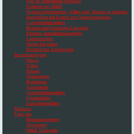
Neu im Immobilien-Portfolio
Exklusiv bei M&B
Neubau-Wohnungen, -Villen und -Häuser in Anlagen
Immobilien mit Lizenz zur Ferienvermietung
Gewerbeimmobilien
Region-und Kategorie-Übersicht
Diskrete Immobilienangebote
Langzeitmiete
Meine Favoriten
Persönlicher Suchauftrag
Immobilientypen
Fincas
Villen
Häuser
Wohnungen
Penthäuser
Apartments
Gewerbeimmobilien
Grundstücke
Luxusimmobilien
Mallorca
Über uns
Beratungszentren
Newsletter
M&B Talkrunde