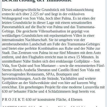
Dieses außergewöhnliche Grundstück mit Südostausrichtung
erstreckt sich über 2.225 m² und liegt in der exklusiven
Wohngegend von Son Vida, hoch über Palma. Es ist eines der
letzten Grundstücke in dieser Lage mit einem sensationellen
Panoramablick auf die Bucht von Palma und das Tramuntana-
Gebirge. Die gesicherte Villenurbanisation ist geprägt von
weitläufigen Grundstücken mit repräsentativen Villen in einer
internationalen Nachbarschaft. Sie ist umgeben von der
atemberaubenden Landschaft am Fuße des Tramuntana-Gebirges
und bietet eine perfekte Kombination aus Ruhe und der Nähe zur
Stadt. Das Zentrum von Palma ist nur fünf Minuten mit dem Auto
entfernt, und den Flughafen erreicht man in etwa 15 Minuten. In
unmittelbarer Nähe finden sich drei erstklassige Golfplätze – Son
Vida, Son Quint und Son Muntaner – sowie die renommierten Fünf-
Sterne-Hotels Arabella Sheraton und Castillo Hotel Son Vida mit
hervorragenden Restaurants, SPAs, Boutiquen und
Sporteinrichtungen. Auch die Strände, Yachthäfen und weitere
Golfplätze an der Südwestküste sind von hier auf kurzem Weg
erreichbar. Ein genehmigtes Projekt für eine moderne Luxusvilla mit
630 m² bebauter Fläche und 4 Schlafzimmern liegt bereits vor.
P R O J E K T: 630 m² konstruierte Fläche, 4 Ebenen