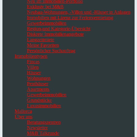
Neu im Immobilien-Portfolio
Exklusiv bei M&B
Neubau-Wohnungen, -Villen und -Häuser in Anlagen
Immobilien mit Lizenz zur Ferienvermietung
Gewerbeimmobilien
Region-und Kategorie-Übersicht
Diskrete Immobilienangebote
Langzeitmiete
Meine Favoriten
Persönlicher Suchauftrag
Immobilientypen
Fincas
Villen
Häuser
Wohnungen
Penthäuser
Apartments
Gewerbeimmobilien
Grundstücke
Luxusimmobilien
Mallorca
Über uns
Beratungszentren
Newsletter
M&B Talkrunde