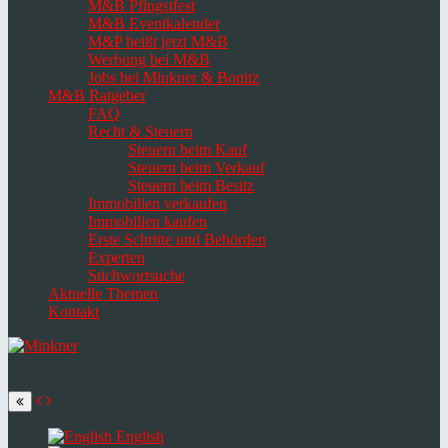
M&B Pfingstfest
M&B Eventkalender
M&P heißt jetzt M&B
Werbung bei M&B
Jobs bei Minkner & Bonitz
M&B Ratgeber
FAQ
Recht & Steuern
Steuern beim Kauf
Steuern beim Verkauf
Steuern beim Besitz
Immobilien verkaufen
Immobilien kaufen
Erste Schritte und Behörden
Experten
Stichwortsuche
Aktuelle Themen
Kontakt
Navigation
umschalten
Select
language
English