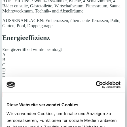
AUFTEILUNG: Wohn-/Esszimmer, Küche, 4 Schlafzimmer, 4
Bäder en suite, Gästetoilette, Wirtschaftsraum, Fitnessraum, Sauna,
Mehrzweckraum, Technik- und Abstellräume
AUSSENANLAGEN: Freiterrassen, überdachte Terrassen, Patio,
Garten, Pool, Doppelgarage
Energieeffizienz
Energiezertifikat wurde beantragt
A
B
C
D
E
F
G
Steuern beim Immobilienkauf auf Mallorca!
Diese Webseite verwendet Cookies
Zuständiges Büro
Wir verwenden Cookies, um Inhalte und Anzeigen zu
OFICINA CENTRAL SANTA PONSA, Andrin Vögeli
personalisieren, Funktionen für soziale Medien anbieten
0034971695255