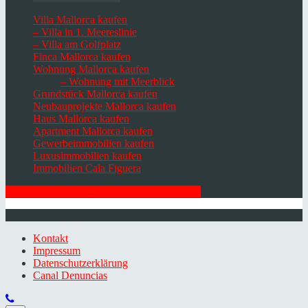
Villa Mallorca kaufen
– Villa in 1. Meereslinie
– Villa am Golfplatz
Finca Mallorca kaufen
Wohnung Mallorca kaufen
– Wohnung mit Meerblick
Grundstück Mallorca kaufen
Neubauprojekte Mallorca kaufen
Haus Mallorca kaufen
Apartment Mallorca kaufen
Gewerbeimmobilien kaufen
Luxusimmobilien kaufen
Immobilien Cala Figuera
HIER ZUM NEWSLETTER ANMELDEN
© 2026 Minkner & Bonitz S.L. | Mallorca
Kontakt
Impressum
Datenschutzerklärung
Canal Denuncias