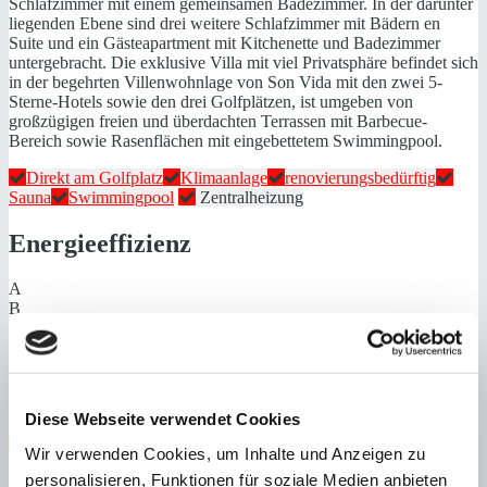
Schlafzimmer mit einem gemeinsamen Badezimmer. In der darunter
liegenden Ebene sind drei weitere Schlafzimmer mit Bädern en
Suite und ein Gästeapartment mit Kitchenette und Badezimmer
untergebracht. Die exklusive Villa mit viel Privatsphäre befindet sich
in der begehrten Villenwohnlage von Son Vida mit den zwei 5-
Sterne-Hotels sowie den drei Golfplätzen, ist umgeben von
großzügigen freien und überdachten Terrassen mit Barbecue-
Bereich sowie Rasenflächen mit eingebettetem Swimmingpool.
Direkt am Golfplatz
Klimaanlage
renovierungsbedürftig
Sauna
Swimmingpool
Zentralheizung
Energieeffizienz
A
B
C
D
E
F
G
Diese Webseite verwendet Cookies
Steuern beim Immobilienkauf auf Mallorca!
Wir verwenden Cookies, um Inhalte und Anzeigen zu
personalisieren, Funktionen für soziale Medien anbieten