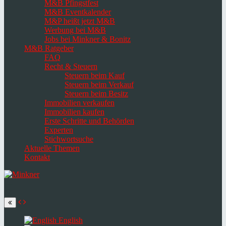
M&B Pfingstfest
M&B Eventkalender
M&P heißt jetzt M&B
Werbung bei M&B
Jobs bei Minkner & Bonitz
M&B Ratgeber
FAQ
Recht & Steuern
Steuern beim Kauf
Steuern beim Verkauf
Steuern beim Besitz
Immobilien verkaufen
Immobilien kaufen
Erste Schritte und Behörden
Experten
Stichwortsuche
Aktuelle Themen
Kontakt
Navigation
umschalten
Select
language
English