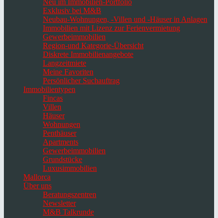
Neu im Immobilien-Portfolio
Exklusiv bei M&B
Neubau-Wohnungen, -Villen und -Häuser in Anlagen
Immobilien mit Lizenz zur Ferienvermietung
Gewerbeimmobilien
Region-und Kategorie-Übersicht
Diskrete Immobilienangebote
Langzeitmiete
Meine Favoriten
Persönlicher Suchauftrag
Immobilientypen
Fincas
Villen
Häuser
Wohnungen
Penthäuser
Apartments
Gewerbeimmobilien
Grundstücke
Luxusimmobilien
Mallorca
Über uns
Beratungszentren
Newsletter
M&B Talkrunde