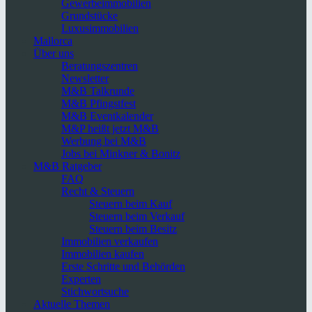
Gewerbeimmobilien
Grundstücke
Luxusimmobilien
Mallorca
Über uns
Beratungszentren
Newsletter
M&B Talkrunde
M&B Pfingstfest
M&B Eventkalender
M&P heißt jetzt M&B
Werbung bei M&B
Jobs bei Minkner & Bonitz
M&B Ratgeber
FAQ
Recht & Steuern
Steuern beim Kauf
Steuern beim Verkauf
Steuern beim Besitz
Immobilien verkaufen
Immobilien kaufen
Erste Schritte und Behörden
Experten
Stichwortsuche
Aktuelle Themen