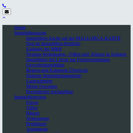
Home
Immobiliensuche
Immobilien-Suche auf der MALLORCA-KARTE
Neu im Immobilien-Portfolio
Exklusiv bei M&B
Neubau-Wohnungen, -Villen und -Häuser in Anlagen
Immobilien mit Lizenz zur Ferienvermietung
Gewerbeimmobilien
Region-und Kategorie-Übersicht
Diskrete Immobilienangebote
Langzeitmiete
Meine Favoriten
Persönlicher Suchauftrag
Immobilientypen
Fincas
Villen
Häuser
Wohnungen
Penthäuser
Apartments