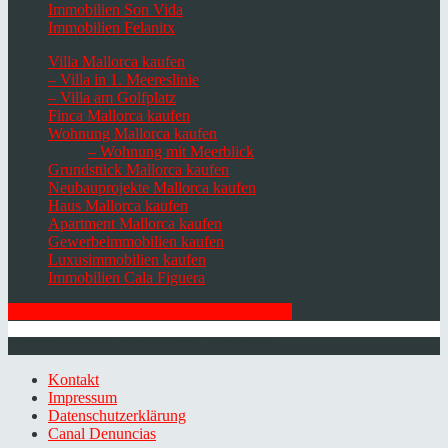
Immobilien Son Vida
Immobilien Felanitx
Villa Mallorca kaufen
– Villa in 1. Meereslinie
– Villa am Golfplatz
Finca Mallorca kaufen
Wohnung Mallorca kaufen
– Wohnung mit Meerblick
Grundstück Mallorca kaufen
Neubauprojekte Mallorca kaufen
Haus Mallorca kaufen
Apartment Mallorca kaufen
Gewerbeimmobilien kaufen
Luxusimmobilien kaufen
Immobilien Cala Figuera
HIER ZUM NEWSLETTER ANMELDEN
© 2026 Minkner & Bonitz S.L. | Mallorca
Kontakt
Impressum
Datenschutzerklärung
Canal Denuncias