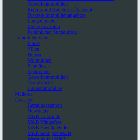
Gewerbeimmobilien
Region-und Kategorie-Übersicht
Diskrete Immobilienangebote
Langzeitmiete
Meine Favoriten
Persönlicher Suchauftrag
Immobilientypen
Fincas
Villen
Häuser
Wohnungen
Penthäuser
Apartments
Gewerbeimmobilien
Grundstücke
Luxusimmobilien
Mallorca
Über uns
Beratungszentren
Newsletter
M&B Talkrunde
M&B Pfingstfest
M&B Eventkalender
M&P heißt jetzt M&B
Werbung bei M&B