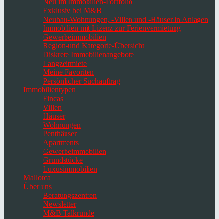
Neu im Immobilien-Portfolio
Exklusiv bei M&B
Neubau-Wohnungen, -Villen und -Häuser in Anlagen
Immobilien mit Lizenz zur Ferienvermietung
Gewerbeimmobilien
Region-und Kategorie-Übersicht
Diskrete Immobilienangebote
Langzeitmiete
Meine Favoriten
Persönlicher Suchauftrag
Immobilientypen
Fincas
Villen
Häuser
Wohnungen
Penthäuser
Apartments
Gewerbeimmobilien
Grundstücke
Luxusimmobilien
Mallorca
Über uns
Beratungszentren
Newsletter
M&B Talkrunde