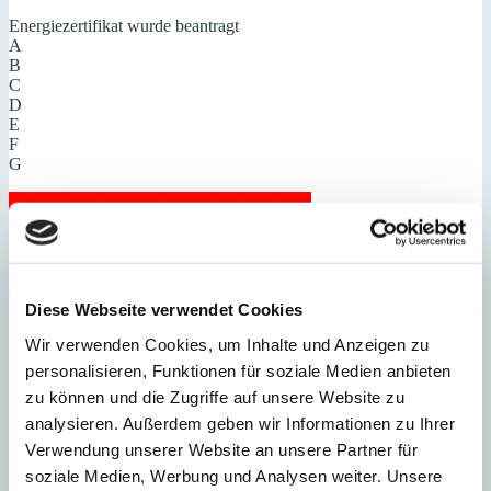
Energiezertifikat wurde beantragt
A
B
C
D
E
F
G
Steuern beim Immobilienkauf auf Mallorca!
Zuständiges Büro
OFICINA CENTRAL SANTA PONSA | Andrin Vögeli
Diese Webseite verwendet Cookies
0034971695255
Wir verwenden Cookies, um Inhalte und Anzeigen zu
Haftungs- und Courtageklausel
personalisieren, Funktionen für soziale Medien anbieten
zu können und die Zugriffe auf unsere Website zu
Alle Angaben basieren auf Informationen und Daten, die uns vom
analysieren. Außerdem geben wir Informationen zu Ihrer
Verkäufer/Auftraggeber zur Verfügung gestellt wurden. Minkner &
Partner übernimmt keinerlei Garantie für Vollständigkeit, Richtigkeit
Verwendung unserer Website an unsere Partner für
und Aktualität der Angaben und Legalität der Immobilie. Die
soziale Medien, Werbung und Analysen weiter. Unsere
angegebenen Preise enthalten nicht die vom Käufer zu tragenden