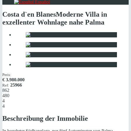
Español
Costa d`en Blanes
Moderne Villa in
exzellenter Wohnlage nahe Palma
Preis:
€
3.980.000
25966
Ref:
862
480
4
4
Beschreibung der Immobilie
In begehrter Südhanglage, nur fünf Autominuten von Palma