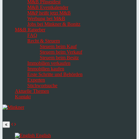
M&B Pfingstfest
M&B Eventkalender
M&P heißt jetzt M&B
Werbung bei M&B
Jobs bei Minkner & Bonitz
M&B Ratgeber
FAQ
Recht & Steuern
Steuern beim Kauf
Steuern beim Verkauf
Steuern beim Besitz
Immobilien verkaufen
Immobilien kaufen
Erste Schritte und Behörden
Experten
Stichwortsuche
Aktuelle Themen
Kontakt
Navigation
umschalten
Select
language
English