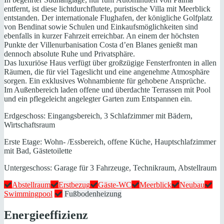
entfernt, ist diese lichtdurchflutete, puristische Villa mit Meerblick
entstanden. Der internationale Flughafen, der königliche Golfplatz
von Bendinat sowie Schulen und Einkaufsmöglichkeiten sind
ebenfalls in kurzer Fahrzeit erreichbar. An einem der höchsten
Punkte der Villenurbanisation Costa d’en Blanes genießt man
dennoch absolute Ruhe und Privatsphäre.
Das luxuriöse Haus verfügt über großzügige Fensterfronten in allen
Räumen, die für viel Tageslicht und eine angenehme Atmosphäre
sorgen. Ein exklusives Wohnambiente für gehobene Ansprüche.
Im Außenbereich laden offene und überdachte Terrassen mit Pool
und ein pflegeleicht angelegter Garten zum Entspannen ein.
Erdgeschoss: Eingangsbereich, 3 Schlafzimmer mit Bädern,
Wirtschaftsraum
Erste Etage: Wohn- /Essbereich, offene Küche, Hauptschlafzimmer
mit Bad, Gästetoilette
Untergeschoss: Garage für 3 Fahrzeuge, Technikraum, Abstellraum
Abstellraum
Erstbezug
Gäste-WC
Meerblick
Neubau
Swimmingpool
Fußbodenheizung
Energieeffizienz