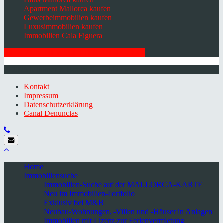
Apartment Mallorca kaufen
Gewerbeimmobilien kaufen
Luxusimmobilien kaufen
Immobilien Cala Figuera
HIER ZUM NEWSLETTER ANMELDEN
© 2026 Minkner & Bonitz S.L. | Mallorca
Kontakt
Impressum
Datenschutzerklärung
Canal Denuncias
Home
Immobiliensuche
Immobilien-Suche auf der MALLORCA-KARTE
Neu im Immobilien-Portfolio
Exklusiv bei M&B
Neubau-Wohnungen, -Villen und -Häuser in Anlagen
Immobilien mit Lizenz zur Ferienvermietung