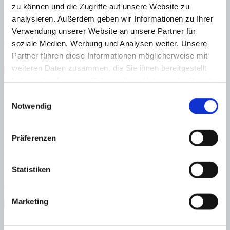
zu können und die Zugriffe auf unsere Website zu
Badezimmer und überdachte Terrasse
analysieren. Außerdem geben wir Informationen zu Ihrer
Zweites Obergeschoss: Turmzimmer – flexibel nutzbar
Verwendung unserer Website an unsere Partner für
Gästehaus am Pool: Wohnzimmer, offene Küche, 1 Schlafzimmer, 1
soziale Medien, Werbung und Analysen weiter. Unsere
Badezimmer
Partner führen diese Informationen möglicherweise mit
weiteren Daten zusammen, die Sie ihnen bereitgestellt
Offener Kamin
Gäste-WC
renoviert
Swimmingpool
Abstellraum
Fußbodenheizung
haben oder die sie im Rahmen Ihrer Nutzung der Dienste
gesammelt haben.
Einwilligungsauswahl
Energieeffizienz
Notwendig
Energiezertifikat wurde beantragt
A
Präferenzen
B
C
D
E
Statistiken
F
G
Marketing
Steuern beim Immobilienkauf auf Mallorca!
Zuständiges Büro