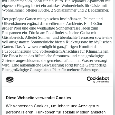
mit Panoramablick, ideal für ein Büro. Ein separates Apartment mit
eigenem Eingang bietet ein autarkes Wohnerlebnis für Gäste, mit
Wohnzimmer, offener Küche, 2 Schlafzimmer und 2 Badezimmer.
Der gepflegte Garten mit typischen Inselpflanzen, Palmen und
Olivenbäumen ergänzt das mediterrane Ambiente. Ein 13x6m
großer Pool und eine weitläufige Sonnenterrasse laden zum
Entspannen ein. Direkt am Pool findet sich eine Casita mit
Gästebereich. Allerlei Sonnen- und überdachte Terrassen sowie eine
voll ausgestattete Sommerküche bieten Rückzugsorte im idyllischen
Garten. Das Anwesen ermöglicht ganzjährigen Komfort dank
Fußbodenheizung und vorbereitetem Anschluss für Klimaanlagen.
Die Finca ist an das öffentliche Stromnetz und eine großzügige
Zisterne angeschlossen, die gemeinschaftlich mit Wasser versorgt
wird. Eine automatische Bewässerung sorgt für die Gartenpflege.
Eine großzügige Garage bietet Platz für mehrere Fahrzeuge.
Ein Refugium der Ruhe und Eleganz, das Komfort und Exklusivität
inmitten der herrlichen Natur verspricht.
Erdgeschoss: Wohnzimmer, Wohnküche mit Essbereich, 1
Schlafzimmersuite, 1 Schlafzimmer, 1 Badezimmer, Gäste WC,
Diese Webseite verwendet Cookies
Terrassen, separates Apartment mit Wohnzimmer, Küche, 2
Schlafzimmer, 2 Badezimmer
Wir verwenden Cookies, um Inhalte und Anzeigen zu
personalisieren, Funktionen für soziale Medien anbieten
Erstes Obergeschoss: Masterschlafzimmer mit Kamin, Ankleide,