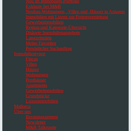
Neu im Immobilien-Portfolio
Exklusiv bei M&B
Neubau-Wohnungen, -Villen und -Häuser in Anlagen
Immobilien mit Lizenz zur Ferienvermietung
Gewerbeimmobilien
Region-und Kategorie-Übersicht
Diskrete Immobilienangebote
Langzeitmiete
Meine Favoriten
Persönlicher Suchauftrag
Immobilientypen
Fincas
Villen
Häuser
Wohnungen
Penthäuser
Apartments
Gewerbeimmobilien
Grundstücke
Luxusimmobilien
Mallorca
Über uns
Beratungszentren
Newsletter
M&B Talkrunde