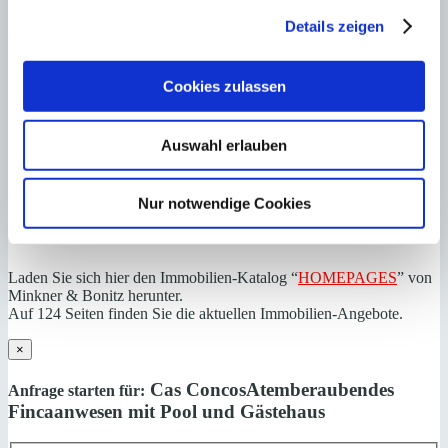
Details zeigen
OFICINA SANTANYI | Mirjana Antic
0034971163400
Haftungs- und Courtageklausel
Cookies zulassen
Alle Angaben basieren auf Informationen und Daten, die uns vom
Verkäufer/Auftraggeber zur Verfügung gestellt wurden. Minkner &
Auswahl erlauben
Partner übernimmt keinerlei Garantie für Vollständigkeit, Richtigkeit
und Aktualität der Angaben und Legalität der Immobilie. Die
angegebenen Preise enthalten nicht die vom Käufer zu tragenden
Nur notwendige Cookies
Nebenkosten wie Steuern, Notar-, Grundbuch- und Gestoriakosten.
Laden Sie sich hier den Immobilien-Katalog “
HOMEPAGES
” von
Minkner & Bonitz herunter.
Auf 124 Seiten finden Sie die aktuellen Immobilien-Angebote.
×
Cas Concos
Atemberaubendes
Anfrage starten für:
Fincaanwesen mit Pool und Gästehaus