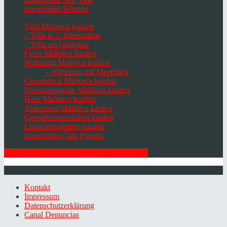
Immobilien Felanitx
Villa Mallorca kaufen
– Villa in 1. Meereslinie
– Villa am Golfplatz
Finca Mallorca kaufen
Wohnung Mallorca kaufen
– Wohnung mit Meerblick
Grundstück Mallorca kaufen
Neubauprojekte Mallorca kaufen
Haus Mallorca kaufen
Apartment Mallorca kaufen
Gewerbeimmobilien kaufen
Luxusimmobilien kaufen
Immobilien Cala Figuera
HIER ZUM NEWSLETTER ANMELDEN
© 2026 Minkner & Bonitz S.L. | Mallorca
Kontakt
Impressum
Datenschutzerklärung
Canal Denuncias