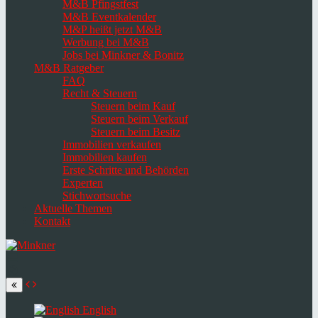
M&B Pfingstfest
M&B Eventkalender
M&P heißt jetzt M&B
Werbung bei M&B
Jobs bei Minkner & Bonitz
M&B Ratgeber
FAQ
Recht & Steuern
Steuern beim Kauf
Steuern beim Verkauf
Steuern beim Besitz
Immobilien verkaufen
Immobilien kaufen
Erste Schritte und Behörden
Experten
Stichwortsuche
Aktuelle Themen
Kontakt
Navigation
umschalten
Select
language
English