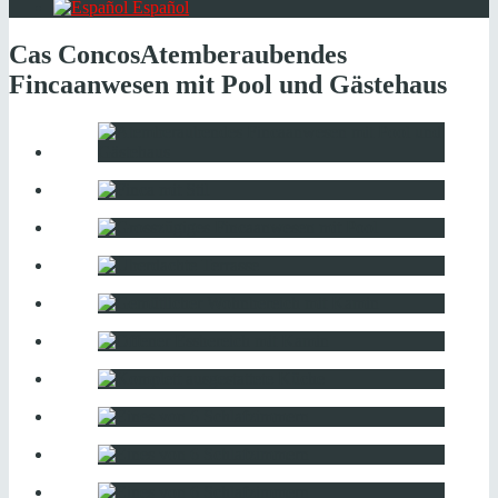
Español
Cas Concos
Atemberaubendes
Fincaanwesen mit Pool und Gästehaus