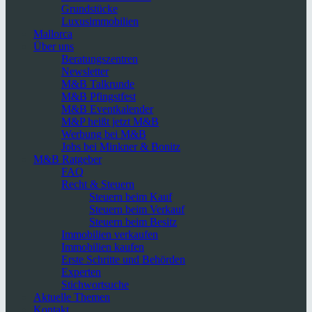
Grundstücke
Luxusimmobilien
Mallorca
Über uns
Beratungszentren
Newsletter
M&B Talkrunde
M&B Pfingstfest
M&B Eventkalender
M&P heißt jetzt M&B
Werbung bei M&B
Jobs bei Minkner & Bonitz
M&B Ratgeber
FAQ
Recht & Steuern
Steuern beim Kauf
Steuern beim Verkauf
Steuern beim Besitz
Immobilien verkaufen
Immobilien kaufen
Erste Schritte und Behörden
Experten
Stichwortsuche
Aktuelle Themen
Kontakt