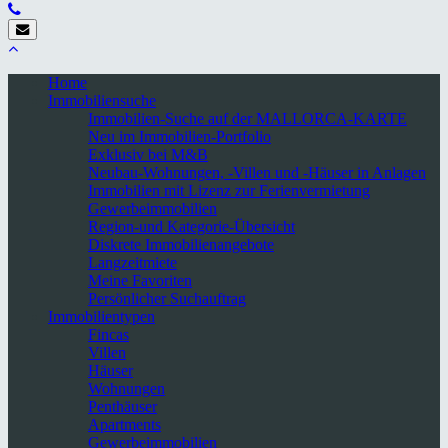
Home
Immobiliensuche
Immobilien-Suche auf der MALLORCA-KARTE
Neu im Immobilien-Portfolio
Exklusiv bei M&B
Neubau-Wohnungen, -Villen und -Häuser in Anlagen
Immobilien mit Lizenz zur Ferienvermietung
Gewerbeimmobilien
Region-und Kategorie-Übersicht
Diskrete Immobilienangebote
Langzeitmiete
Meine Favoriten
Persönlicher Suchauftrag
Immobilientypen
Fincas
Villen
Häuser
Wohnungen
Penthäuser
Apartments
Gewerbeimmobilien