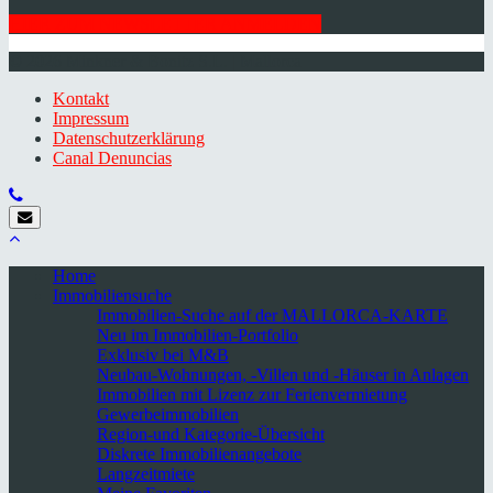
HIER ZUM NEWSLETTER ANMELDEN
© 2026 Minkner & Bonitz S.L. | Mallorca
Kontakt
Impressum
Datenschutzerklärung
Canal Denuncias
Home
Immobiliensuche
Immobilien-Suche auf der MALLORCA-KARTE
Neu im Immobilien-Portfolio
Exklusiv bei M&B
Neubau-Wohnungen, -Villen und -Häuser in Anlagen
Immobilien mit Lizenz zur Ferienvermietung
Gewerbeimmobilien
Region-und Kategorie-Übersicht
Diskrete Immobilienangebote
Langzeitmiete