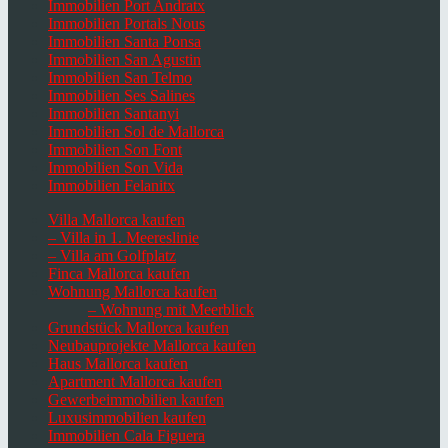
Immobilien Port Andratx
Immobilien Portals Nous
Immobilien Santa Ponsa
Immobilien San Agustin
Immobilien San Telmo
Immobilien Ses Salines
Immobilien Santanyi
Immobilien Sol de Mallorca
Immobilien Son Font
Immobilien Son Vida
Immobilien Felanitx
Villa Mallorca kaufen
– Villa in 1. Meereslinie
– Villa am Golfplatz
Finca Mallorca kaufen
Wohnung Mallorca kaufen
– Wohnung mit Meerblick
Grundstück Mallorca kaufen
Neubauprojekte Mallorca kaufen
Haus Mallorca kaufen
Apartment Mallorca kaufen
Gewerbeimmobilien kaufen
Luxusimmobilien kaufen
Immobilien Cala Figuera