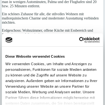
man in wenigen Autominuten, Palma und der Flughafen sind 20
bzw. 25 Minuten entfernt.
Ein schönes Zuhause für alle, die stilvolles Wohnen mit
mallorquinischem Charme und modernster Ausstattung verbinden
möchten.
Erdgeschoss: Wohnzimmer, offene Küche mit Essbereich und
Speisekammer, Wirtschaftsraum
Obere Etage: Hauptschlafzimmer mit Bad en suite und Ankleide, 3
weitere Schlafzimmer, Badezimmer (Vorinstallation für ein weiteres
Bad vorhanden)
Diese Webseite verwendet Cookies
Außenbereich: Bad, Abstellraum, Parkplatz
Wir verwenden Cookies, um Inhalte und Anzeigen zu
Zentrum
Nähe Zentrum
renoviert
Ländlich
Abstellraum
personalisieren, Funktionen für soziale Medien anbieten
Swimmingpool
Fußbodenheizung
zu können und die Zugriffe auf unsere Website zu
Energieeffizienz
analysieren. Außerdem geben wir Informationen zu Ihrer
Verwendung unserer Website an unsere Partner für
Energiezertifikat wurde beantragt
soziale Medien, Werbung und Analysen weiter. Unsere
A
Partner führen diese Informationen möglicherweise mit
B
weiteren Daten zusammen, die Sie ihnen bereitgestellt
C