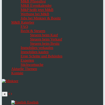
M&B Pfingstfest
M&B Eventkalender
M&P heißt jetzt M&B
Werbung bei M&B
Jobs bei Minkner & Bonitz
M&B Ratgeber
FAQ
Recht & Steuern
Steuern beim Kauf
Steuern beim Verkauf
Steuern beim Besitz
Immobilien verkaufen
Immobilien kaufen
Erste Schritte und Behörden
Experten
Stichwortsuche
Aktuelle Themen
Kontakt
Navigation
umschalten
Select
language
English