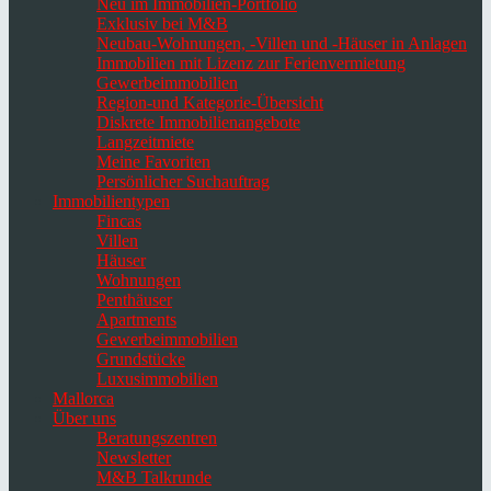
Neu im Immobilien-Portfolio
Exklusiv bei M&B
Neubau-Wohnungen, -Villen und -Häuser in Anlagen
Immobilien mit Lizenz zur Ferienvermietung
Gewerbeimmobilien
Region-und Kategorie-Übersicht
Diskrete Immobilienangebote
Langzeitmiete
Meine Favoriten
Persönlicher Suchauftrag
Immobilientypen
Fincas
Villen
Häuser
Wohnungen
Penthäuser
Apartments
Gewerbeimmobilien
Grundstücke
Luxusimmobilien
Mallorca
Über uns
Beratungszentren
Newsletter
M&B Talkrunde