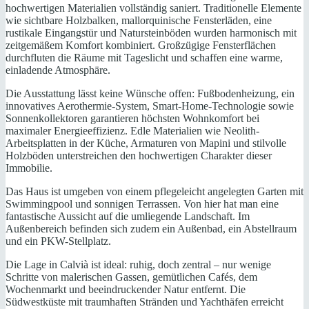
hochwertigen Materialien vollständig saniert. Traditionelle Elemente
wie sichtbare Holzbalken, mallorquinische Fensterläden, eine
rustikale Eingangstür und Natursteinböden wurden harmonisch mit
zeitgemäßem Komfort kombiniert. Großzügige Fensterflächen
durchfluten die Räume mit Tageslicht und schaffen eine warme,
einladende Atmosphäre.
Die Ausstattung lässt keine Wünsche offen: Fußbodenheizung, ein
innovatives Aerothermie-System, Smart-Home-Technologie sowie
Sonnenkollektoren garantieren höchsten Wohnkomfort bei
maximaler Energieeffizienz. Edle Materialien wie Neolith-
Arbeitsplatten in der Küche, Armaturen von Mapini und stilvolle
Holzböden unterstreichen den hochwertigen Charakter dieser
Immobilie.
Das Haus ist umgeben von einem pflegeleicht angelegten Garten mit
Swimmingpool und sonnigen Terrassen. Von hier hat man eine
fantastische Aussicht auf die umliegende Landschaft. Im
Außenbereich befinden sich zudem ein Außenbad, ein Abstellraum
und ein PKW-Stellplatz.
Die Lage in Calvià ist ideal: ruhig, doch zentral – nur wenige
Schritte von malerischen Gassen, gemütlichen Cafés, dem
Wochenmarkt und beeindruckender Natur entfernt. Die
Südwestküste mit traumhaften Stränden und Yachthäfen erreicht