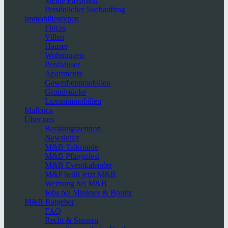
Meine Favoriten
Persönlicher Suchauftrag
Immobilientypen
Fincas
Villen
Häuser
Wohnungen
Penthäuser
Apartments
Gewerbeimmobilien
Grundstücke
Luxusimmobilien
Mallorca
Über uns
Beratungszentren
Newsletter
M&B Talkrunde
M&B Pfingstfest
M&B Eventkalender
M&P heißt jetzt M&B
Werbung bei M&B
Jobs bei Minkner & Bonitz
M&B Ratgeber
FAQ
Recht & Steuern