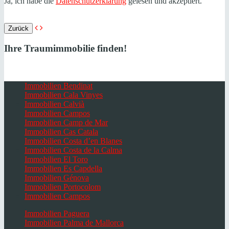
Ja, ich habe die
Datenschutzerklärung
gelesen und akzeptiert.
Zurück
Ihre Traumimmobilie finden!
Immobilien Bendinat
Immobilien Cala Vinyes
Immobilien Calvià
Immobilien Campos
Immobilien Camp de Mar
Immobilien Cas Catala
Immobilien Costa d’en Blanes
Immobilien Costa de la Calma
Immobilien El Toro
Immobilien Es Capdella
Immobilien Génova
Immobilien Portocolom
Immobilien Campos
Immobilien Paguera
Immobilien Palma de Mallorca