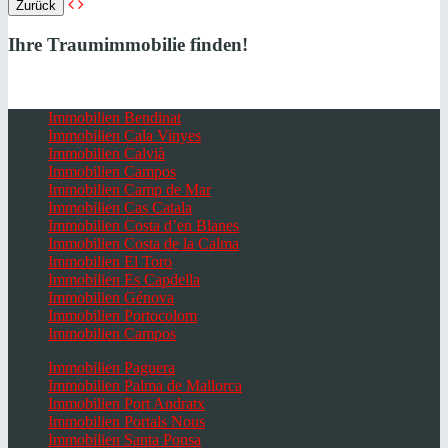
Zurück
Ihre Traumimmobilie finden!
Immobilien Bendinat
Immobilien Cala Vinyes
Immobilien Calvià
Immobilien Campos
Immobilien Camp de Mar
Immobilien Cas Catala
Immobilien Costa d’en Blanes
Immobilien Costa de la Calma
Immobilien El Toro
Immobilien Es Capdella
Immobilien Génova
Immobilien Portocolom
Immobilien Campos
Immobilien Paguera
Immobilien Palma de Mallorca
Immobilien Port Andratx
Immobilien Portals Nous
Immobilien Santa Ponsa