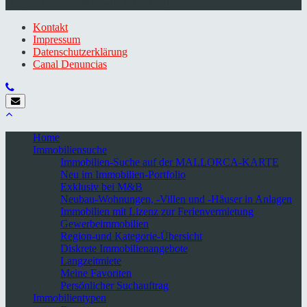
© 2026 Minkner & Bonitz S.L. | Mallorca
Kontakt
Impressum
Datenschutzerklärung
Canal Denuncias
Home
Immobiliensuche
Immobilien-Suche auf der MALLORCA-KARTE
Neu im Immobilien-Portfolio
Exklusiv bei M&B
Neubau-Wohnungen, -Villen und -Häuser in Anlagen
Immobilien mit Lizenz zur Ferienvermietung
Gewerbeimmobilien
Region-und Kategorie-Übersicht
Diskrete Immobilienangebote
Langzeitmiete
Meine Favoriten
Persönlicher Suchauftrag
Immobilientypen