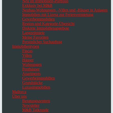
Neu im Immobilien-Portfolio
Exklusiv bei M&B
Neubau-Wohnungen, -Villen und -Häuser in Anlagen
Immobilien mit Lizenz zur Ferienvermietung
Gewerbeimmobilien
Region-und Kategorie-Übersicht
Diskrete Immobilienangebote
Langzeitmiete
Meine Favoriten
Persönlicher Suchauftrag
Immobilientypen
Fincas
Villen
Häuser
Wohnungen
Penthäuser
Apartments
Gewerbeimmobilien
Grundstücke
Luxusimmobilien
Mallorca
Über uns
Beratungszentren
Newsletter
M&B Talkrunde