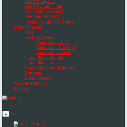
M&B Pfingstfest
M&B Eventkalender
M&P heißt jetzt M&B
Werbung bei M&B
Jobs bei Minkner & Bonitz
M&B Ratgeber
FAQ
Recht & Steuern
Steuern beim Kauf
Steuern beim Verkauf
Steuern beim Besitz
Immobilien verkaufen
Immobilien kaufen
Erste Schritte und Behörden
Experten
Stichwortsuche
Aktuelle Themen
Kontakt
Navigation
umschalten
Select
language
English