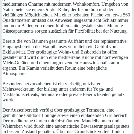
mediterranen Charme mit modernem Wohnkomfort. Umgeben von
Natur bietet sie einen Ort der Ruhe, der Inspiration und der
vielfältigen Möglichkeiten. Mit einer bebauten Fläche von etwa 560
Quadratmetern umfasst das Anwesen insgesamt acht Schlafzimmer
und neun Bäder, von denen fünf en-suite gestaltet sind. Mehrere
Gästeapartments sorgen zusätzlich für Flexibilität bei der Nutzung.
Bereits die von Bäumen gesäumte Auffahrt und der repräsentative
Eingangsbereich des Haupthauses vermitteln ein Gefühl von
Exklusivität. Der großzügige Wohn- und Essbereich ist offen
gestaltet und wird durch eine mediterrane Küche mit hochwertigen
Miele-Geräten und einem angrenzenden Hauswirtschaftsraum
ergänzt. Ein Kamin verleiht dem Raum eine behagliche
Atmosphäre.
Besonders hervorzuheben ist ein vielseitig nutzbarer
Mehrzweckraum, der bislang unter anderem für Yoga- und
Meditationsretreats, Seminare oder private Feierlichkeiten genutzt
wurde.
Der Aussenbereich verfügt über großzügige Terrassen, eine
gemütliche Outdoor-Lounge sowie einen einladenden Grillbereich.
Der mediterrane Garten mit Obstbäumen, Mandelbäumen und
Weinreben wird durch eine automatische Bewässerungsanlage stets
in bestem Zustand gehalten. Über das Grundstück verteilt finden