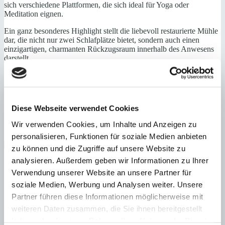
sich verschiedene Plattformen, die sich ideal für Yoga oder
Meditation eignen.
Ein ganz besonderes Highlight stellt die liebevoll restaurierte Mühle
dar, die nicht nur zwei Schlafplätze bietet, sondern auch einen
einzigartigen, charmanten Rückzugsraum innerhalb des Anwesens
darstellt.
Die technische Ausstattung umfasst unter anderem eine teilweise
Fußbodenheizung mit Wärmepumpe sowie eine Solaranlage zur
Warmwasserbereitung.
Diese Webseite verwendet Cookies
Nur etwa acht Kilometer entfernt befindet sich der berühmte
Naturstrand Es Trenc, der mit seinem feinen Sand und türkisblauen
Wir verwenden Cookies, um Inhalte und Anzeigen zu
Wasser zu den schönsten Stränden Europas zählt.
personalisieren, Funktionen für soziale Medien anbieten
Gäste-WC
Ländlich
modernisiert
Fußbodenheizung
zu können und die Zugriffe auf unsere Website zu
analysieren. Außerdem geben wir Informationen zu Ihrer
Energieeffizienz
Verwendung unserer Website an unsere Partner für
soziale Medien, Werbung und Analysen weiter. Unsere
A
Partner führen diese Informationen möglicherweise mit
B
C
weiteren Daten zusammen, die Sie ihnen bereitgestellt
D
haben oder die sie im Rahmen Ihrer Nutzung der Dienste
E