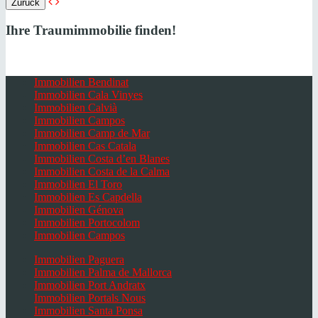
Zurück
Ihre Traumimmobilie finden!
Immobilien Bendinat
Immobilien Cala Vinyes
Immobilien Calvià
Immobilien Campos
Immobilien Camp de Mar
Immobilien Cas Catala
Immobilien Costa d’en Blanes
Immobilien Costa de la Calma
Immobilien El Toro
Immobilien Es Capdella
Immobilien Génova
Immobilien Portocolom
Immobilien Campos
Immobilien Paguera
Immobilien Palma de Mallorca
Immobilien Port Andratx
Immobilien Portals Nous
Immobilien Santa Ponsa