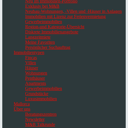
Neu im Immobilien-Portfolio
Exklusiv bei M&B
Neubau-Wohnungen, -Villen und -Häuser in Anlagen
Immobilien mit Lizenz zur Ferienvermietung
Gewerbeimmobilien
Region-und Kategorie-Übersicht
Diskrete Immobilienangebote
Langzeitmiete
Meine Favoriten
Persönlicher Suchauftrag
Immobilientypen
Fincas
Villen
Häuser
Wohnungen
Penthäuser
Apartments
Gewerbeimmobilien
Grundstücke
Luxusimmobilien
Mallorca
Über uns
Beratungszentren
Newsletter
M&B Talkrunde