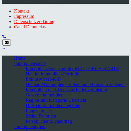
© 2026 Minkner & Bonitz S.L. | Mallorca
Kontakt
Impressum
Datenschutzerklärung
Canal Denuncias
Home
Immobiliensuche
Immobilien-Suche auf der MALLORCA-KARTE
Neu im Immobilien-Portfolio
Exklusiv bei M&B
Neubau-Wohnungen, -Villen und -Häuser in Anlagen
Immobilien mit Lizenz zur Ferienvermietung
Gewerbeimmobilien
Region-und Kategorie-Übersicht
Diskrete Immobilienangebote
Langzeitmiete
Meine Favoriten
Persönlicher Suchauftrag
Immobilientypen