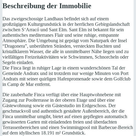
Beschreibung der Immobilie
Das zweigeschossige Landhaus befindet sich auf einem
großzügigen Kulturgrundstück in der herrlichen Gebirgslandschaft
zwischen S‘Arracó und Sant Elm. Sant Elm ist bekannt für sein
authentisches mediterranes Flair und seine ruhige, entspannte
Atmosphäre. Die Umgebung ist geprägt vom Naturpark der Insel
“Dragonera”, unberührten Stränden, versteckten Buchten und
kristallklarem Wasser, die alle in unmittelbarer Nähe liegen und zu
vielfältigen Freizeitaktivitäten wie Schwimmen, Schnorcheln oder
Segeln einladen.
Die Finca liegt in ruhiger Lage in einem wunderschönen Tal der
Gemeinde Andratx und ist trotzdem nur wenige Minuten von Port
Andratx mit seiner quirligen Hafenpromenade sowie dem Golfclub
in Camp de Mar entfernt.
Die zauberhafte Finca verfügt über eine Hauptwohnebene mit
Zugang zur Poolterrasse in der oberen Etage und über eine
Gästewohnung sowie ein Gästestudio im Erdgeschoss. Der
geschmackvoll und authentisch gestaltete Außenbereich, der die
Finca unmittelbar umgibt, bietet auf einen gepflegten automatisch
gewässerten Garten mit einladenden freien und überdachten
Terrassenbereichen und einen Swimmingpool mit Barbecue-Bereich
auf dem idyllischen 18.191 m² Grundstück.