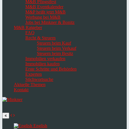
M&B Pfingstfest
M&B Eventkalender
M&P heißt jetzt M&B
Werbung bei M&B
Jobs bei Minkner & Bonitz
M&B Ratgeber
FAQ
Recht & Steuern
Steuern beim Kauf
Steuern beim Verkauf
Steuern beim Besitz
Immobilien verkaufen
Immobilien kaufen
Erste Schritte und Behörden
Experten
Stichwortsuche
Aktuelle Themen
Kontakt
Navigation
umschalten
Select
language
English