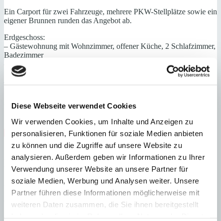
Ein Carport für zwei Fahrzeuge, mehrere PKW-Stellplätze sowie ein
eigener Brunnen runden das Angebot ab.
Erdgeschoss:
– Gästewohnung mit Wohnzimmer, offener Küche, 2 Schlafzimmer,
Badezimmer
– Gästestudio mit Wohnzimmer, Kitchenette, Schlafzimmer,
Badezimmer
– Abstell- und Technikräume
1. Etage:
Diese Webseite verwendet Cookies
Wohn-/ Esszimmer, Küche, 2 Schlafzimmer mit Bad en Suite, freie
und überdachte Terrassen, Pool
Wir verwenden Cookies, um Inhalte und Anzeigen zu
gepflegt
Ländlich
Swimmingpool
Abstellraum
personalisieren, Funktionen für soziale Medien anbieten
Fußbodenheizung
zu können und die Zugriffe auf unsere Website zu
analysieren. Außerdem geben wir Informationen zu Ihrer
Energieeffizienz
Verwendung unserer Website an unsere Partner für
soziale Medien, Werbung und Analysen weiter. Unsere
A
Partner führen diese Informationen möglicherweise mit
B
C
weiteren Daten zusammen, die Sie ihnen bereitgestellt
D
haben oder die sie im Rahmen Ihrer Nutzung der Dienste
E