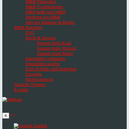
M&B Pfingstfest
M&B Eventkalender
M&P heißt jetzt M&B
Werbung bei M&B
Jobs bei Minkner & Bonitz
M&B Ratgeber
FAQ
Recht & Steuern
Steuern beim Kauf
Steuern beim Verkauf
Steuern beim Besitz
Immobilien verkaufen
Immobilien kaufen
Erste Schritte und Behörden
Experten
Stichwortsuche
Aktuelle Themen
Kontakt
Navigation
umschalten
Select
language
English