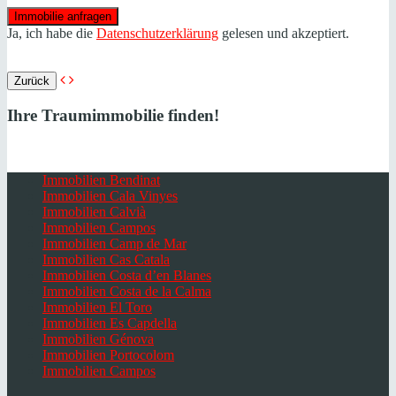
Ja, ich habe die
Datenschutzerklärung
gelesen und akzeptiert.
Zurück
Ihre Traumimmobilie finden!
Immobilien Bendinat
Immobilien Cala Vinyes
Immobilien Calvià
Immobilien Campos
Immobilien Camp de Mar
Immobilien Cas Catala
Immobilien Costa d’en Blanes
Immobilien Costa de la Calma
Immobilien El Toro
Immobilien Es Capdella
Immobilien Génova
Immobilien Portocolom
Immobilien Campos