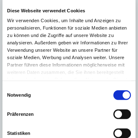
A
B
Diese Webseite verwendet Cookies
C
Wir verwenden Cookies, um Inhalte und Anzeigen zu
D
E
personalisieren, Funktionen für soziale Medien anbieten
F
zu können und die Zugriffe auf unsere Website zu
G
analysieren. Außerdem geben wir Informationen zu Ihrer
Steuern beim Immobilienkauf auf Mallorca!
Verwendung unserer Website an unsere Partner für
soziale Medien, Werbung und Analysen weiter. Unsere
Zuständiges Büro
Partner führen diese Informationen möglicherweise mit
weiteren Daten zusammen, die Sie ihnen bereitgestellt
OFICINA PALMA & SON VIDA | Dustin Wolff
0034971425016
haben oder die sie im Rahmen Ihrer Nutzung der Dienste
Haftungs- und Courtageklausel
gesammelt haben.
Einwilligungsauswahl
Notwendig
Alle Angaben basieren auf Informationen und Daten, die uns vom
Verkäufer/Auftraggeber zur Verfügung gestellt wurden. Minkner &
Partner übernimmt keinerlei Garantie für Vollständigkeit, Richtigkeit
Präferenzen
und Aktualität der Angaben und Legalität der Immobilie. Die
angegebenen Preise enthalten nicht die vom Käufer zu tragenden
Nebenkosten wie Steuern, Notar-, Grundbuch- und Gestoriakosten.
Statistiken