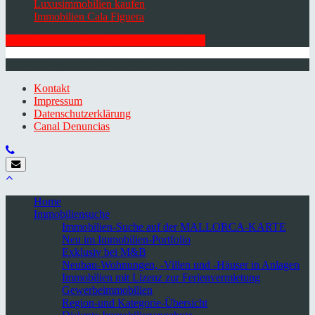
Luxusimmobilien kaufen
Immobilien Cala Figuera
HIER ZUM NEWSLETTER ANMELDEN
© 2026 Minkner & Bonitz S.L. | Mallorca
Kontakt
Impressum
Datenschutzerklärung
Canal Denuncias
Home
Immobiliensuche
Immobilien-Suche auf der MALLORCA-KARTE
Neu im Immobilien-Portfolio
Exklusiv bei M&B
Neubau-Wohnungen, -Villen und -Häuser in Anlagen
Immobilien mit Lizenz zur Ferienvermietung
Gewerbeimmobilien
Region-und Kategorie-Übersicht