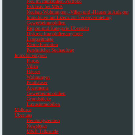
Neu im Immobilien-Portfolio
Exklusiv bei M&B
Neubau-Wohnungen, -Villen und -Häuser in Anlagen
Immobilien mit Lizenz zur Ferienvermietung
Gewerbeimmobilien
Region-und Kategorie-Übersicht
Diskrete Immobilienangebote
Langzeitmiete
Meine Favoriten
Persönlicher Suchauftrag
Immobilientypen
Fincas
Villen
Häuser
Wohnungen
Penthäuser
Apartments
Gewerbeimmobilien
Grundstücke
Luxusimmobilien
Mallorca
Über uns
Beratungszentren
Newsletter
M&B Talkrunde