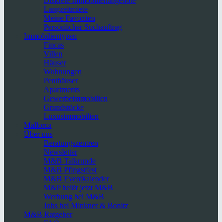
Diskrete Immobilienangebote
Langzeitmiete
Meine Favoriten
Persönlicher Suchauftrag
Immobilientypen
Fincas
Villen
Häuser
Wohnungen
Penthäuser
Apartments
Gewerbeimmobilien
Grundstücke
Luxusimmobilien
Mallorca
Über uns
Beratungszentren
Newsletter
M&B Talkrunde
M&B Pfingstfest
M&B Eventkalender
M&P heißt jetzt M&B
Werbung bei M&B
Jobs bei Minkner & Bonitz
M&B Ratgeber