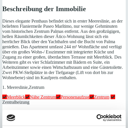
Beschreibung der Immobilie
Dieses elegante Penthaus befindet sich in erster Meereslinie, an der
beliebten Flaniermeile Paseo Marítimo, nur wenige Gehminuten
vom historischen Zentrum Palmas entfernt. Aus den großzügigen,
hellen Räumlichkeiten dieser Ático-Wohnung lässt sich ein
herrlicher Blick über den Yachthafen und die Bucht von Palma
genießen. Das Apartment umfasst 244 m² Wohnfläche und verfügt
über ein großes Wohn-/ Esszimmer mit integrierter Küche und
Zugang zu einer großen, überdachten Terrasse mit Meerblick. Des
Weiteren gibt es vier Schlafzimmer mit Bädern en Suite, ein
Arbeitszimmer sowie einen Wirtschaftsraum und eine Gästetoilette.
Zwei PKW-Stellplätze in der Tiefgarage (Lift von dort bis zur
Wohnebene) sind im Kaufpreis enthalten.
1. Meereslinie,Zentrum
Meerblick
Nähe Zentrum
Personenaufzug
Zentrum
Zentralheizung
Energieeffizienz
Energiezertifikat wurde beantragt