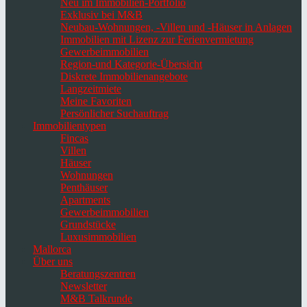
Neu im Immobilien-Portfolio
Exklusiv bei M&B
Neubau-Wohnungen, -Villen und -Häuser in Anlagen
Immobilien mit Lizenz zur Ferienvermietung
Gewerbeimmobilien
Region-und Kategorie-Übersicht
Diskrete Immobilienangebote
Langzeitmiete
Meine Favoriten
Persönlicher Suchauftrag
Immobilientypen
Fincas
Villen
Häuser
Wohnungen
Penthäuser
Apartments
Gewerbeimmobilien
Grundstücke
Luxusimmobilien
Mallorca
Über uns
Beratungszentren
Newsletter
M&B Talkrunde