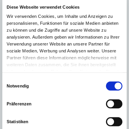
Sonnenterrasse sowie der überdachte Barbecuebereich laden zum
Entspannen und Genießen ein. Für sportliche oder gesellige
Diese Webseite verwendet Cookies
Momente stehen ein Volleyballfeld und ein gemütlicher Chill-out-
Bereich bereit.
Wir verwenden Cookies, um Inhalte und Anzeigen zu
personalisieren, Funktionen für soziale Medien anbieten
Ein separates Nebengebäude mit Bad, das vielseitig genutzt werden
zu können und die Zugriffe auf unsere Website zu
kann, bietet zusätzlichen Komfort und Flexibilität.
analysieren. Außerdem geben wir Informationen zu Ihrer
Zur Ausstattung gehören Zentralheizung und Klimaanlage, die
Verwendung unserer Website an unsere Partner für
ganzjährig für ein angenehmes Wohnklima sorgen.
soziale Medien, Werbung und Analysen weiter. Unsere
Außerdem verfügt die Finca über eine attraktive
Partner führen diese Informationen möglicherweise mit
Ferienvermietungslizenz.
weiteren Daten zusammen, die Sie ihnen bereitgestellt
Diese Finca vereint auf ideale Weise mediterranes Ambiente,
haben oder die sie im Rahmen Ihrer Nutzung der Dienste
moderne Architektur und ein Höchstmaß an Lebensqualität.
gesammelt haben.
Einwilligungsauswahl
gepflegt
Vermietlizenz
Ländlich
Swimmingpool
Notwendig
Zentralheizung
Energieeffizienz
Präferenzen
Energiezertifikat wurde beantragt
A
Statistiken
B