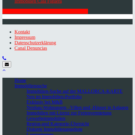
Immobilien Cala Figuera
HIER ZUM NEWSLETTER ANMELDEN
© 2026 Minkner & Bonitz S.L. | Mallorca
Kontakt
Impressum
Datenschutzerklärung
Canal Denuncias
Home
Immobiliensuche
Immobilien-Suche auf der MALLORCA-KARTE
Neu im Immobilien-Portfolio
Exklusiv bei M&B
Neubau-Wohnungen, -Villen und -Häuser in Anlagen
Immobilien mit Lizenz zur Ferienvermietung
Gewerbeimmobilien
Region-und Kategorie-Übersicht
Diskrete Immobilienangebote
Langzeitmiete