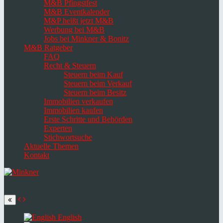
M&B Pfingstfest
M&B Eventkalender
M&P heißt jetzt M&B
Werbung bei M&B
Jobs bei Minkner & Bonitz
M&B Ratgeber
FAQ
Recht & Steuern
Steuern beim Kauf
Steuern beim Verkauf
Steuern beim Besitz
Immobilien verkaufen
Immobilien kaufen
Erste Schritte und Behörden
Experten
Stichwortsuche
Aktuelle Themen
Kontakt
Navigation
umschalten
Select
language
English