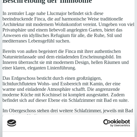
Beschreibung der Immobilie
In zentraler Lage nahe Llucmajor befindet sich diese
beeindruckende Finca, die auf harmonische Weise traditionelle
Architektur mit modernem Wohnkomfort vereint. Umgeben von viel
Privatsphäre und einem liebevoll angelegten Garten, bietet das
Anwesen ein idyllisches Refugium für alle, die Ruhe, Stil und
mediterranes Lebensgefühl suchen.
Bereits von außen begeistert die Finca mit ihrer authentischen
Natursteinfassade und dem einladenden Erscheinungsbild. Im
Inneren überrascht sie mit modernem Design, hellen Räumen und
einer klaren, eleganten Linienführung.
Das Erdgeschoss besticht durch einen großzügigen,
lichtdurchfluteten Wohn- und Essbereich mit Kamin, der eine
warme und einladende Atmosphäre schafft. Die angrenzende
moderne Küche mit Kochinsel ist komplett ausgestattet. Zudem
befindet sich auf dieser Ebene ein Schlafzimmer mit Bad en suite.
Im Obergeschoss stehen drei weitere Schlafzimmer, jeweils mit Bad
en suite, zur Verfügung.
Der Außenbereich ist ein echtes Highlight. Der mediterran angelegte
Garten mit schön bepflanzten Flächen, der Pool mit großzügiger