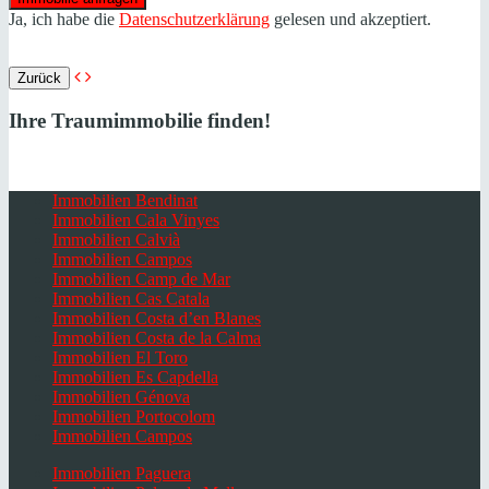
Ja, ich habe die
Datenschutzerklärung
gelesen und akzeptiert.
Zurück
Ihre Traumimmobilie finden!
Immobilien Bendinat
Immobilien Cala Vinyes
Immobilien Calvià
Immobilien Campos
Immobilien Camp de Mar
Immobilien Cas Catala
Immobilien Costa d’en Blanes
Immobilien Costa de la Calma
Immobilien El Toro
Immobilien Es Capdella
Immobilien Génova
Immobilien Portocolom
Immobilien Campos
Immobilien Paguera