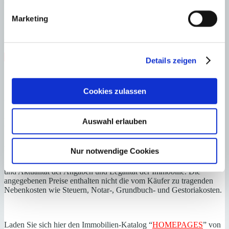
C
D
Marketing
E
F
G
Steuern beim Immobilienkauf auf Mallorca!
Details zeigen
Zuständiges Büro
Cookies zulassen
OFICINA SANTANYI | Mirjana Antic
0034971163400
Haftungs- und Courtageklausel
Auswahl erlauben
Alle Angaben basieren auf Informationen und Daten, die uns vom
Nur notwendige Cookies
Verkäufer/Auftraggeber zur Verfügung gestellt wurden. Minkner &
Partner übernimmt keinerlei Garantie für Vollständigkeit, Richtigkeit
und Aktualität der Angaben und Legalität der Immobilie. Die
angegebenen Preise enthalten nicht die vom Käufer zu tragenden
Nebenkosten wie Steuern, Notar-, Grundbuch- und Gestoriakosten.
Laden Sie sich hier den Immobilien-Katalog “
HOMEPAGES
” von