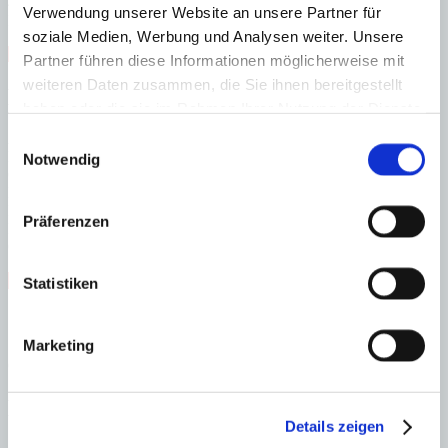
4 Schlafzimmer
Verwendung unserer Website an unsere Partner für
Duschbad
soziale Medien, Werbung und Analysen weiter. Unsere
Nähe Strand
neat
Swimmingpool
Partner führen diese Informationen möglicherweise mit
weiteren Daten zusammen, die Sie ihnen bereitgestellt
Energieeffizienz
haben oder die sie im Rahmen Ihrer Nutzung der Dienste
gesammelt haben.
Einwilligungsauswahl
A
B
Notwendig
C
D
E
Präferenzen
F
G
Steuern beim Immobilienkauf auf Mallorca!
Statistiken
Zuständiges Büro
Marketing
OFICINA SANTANYI | Mirjana Antic
0034971163400
Haftungs- und Courtageklausel
Details zeigen