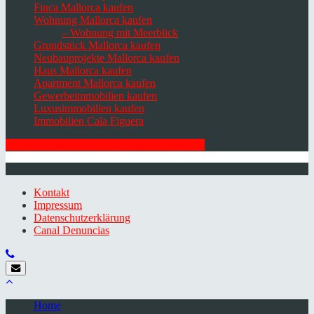
Finca Mallorca kaufen
Wohnung Mallorca kaufen
– Wohnung mit Meerblick
Grundstück Mallorca kaufen
Neubauprojekte Mallorca kaufen
Haus Mallorca kaufen
Apartment Mallorca kaufen
Gewerbeimmobilien kaufen
Luxusimmobilien kaufen
Immobilien Cala Figuera
HIER ZUM NEWSLETTER ANMELDEN
© 2026 Minkner & Bonitz S.L. | Mallorca
Kontakt
Impressum
Datenschutzerklärung
Canal Denuncias
Home