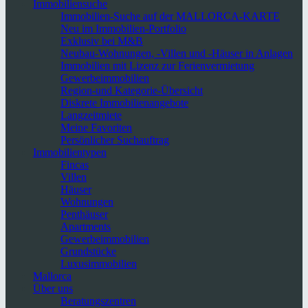
Immobiliensuche
Immobilien-Suche auf der MALLORCA-KARTE
Neu im Immobilien-Portfolio
Exklusiv bei M&B
Neubau-Wohnungen, -Villen und -Häuser in Anlagen
Immobilien mit Lizenz zur Ferienvermietung
Gewerbeimmobilien
Region-und Kategorie-Übersicht
Diskrete Immobilienangebote
Langzeitmiete
Meine Favoriten
Persönlicher Suchauftrag
Immobilientypen
Fincas
Villen
Häuser
Wohnungen
Penthäuser
Apartments
Gewerbeimmobilien
Grundstücke
Luxusimmobilien
Mallorca
Über uns
Beratungszentren