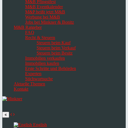
M&B Pfingstfest
M&B Eventkalender
M&P heißt jetzt M&B
Werbung bei M&B
Jobs bei Minkner & Bonitz
M&B Ratgeber
FAQ
Recht & Steuern
Steuern beim Kauf
Steuern beim Verkauf
Steuern beim Besitz
Immobilien verkaufen
Immobilien kaufen
Erste Schritte und Behörden
Experten
Stichwortsuche
Aktuelle Themen
Kontakt
Navigation
umschalten
Select
language
English