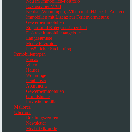
Neu im Immobilien-Portfolio
Exklusiv bei M&B
Neubau-Wohnungen, -Villen und -Häuser in Anlagen
Immobilien mit Lizenz zur Ferienvermietung
Gewerbeimmobilien
Region-und Kategorie-Übersicht
Diskrete Immobilienangebote
Langzeitmiete
Meine Favoriten
Persönlicher Suchauftrag
Immobilientypen
Fincas
Villen
Häuser
Wohnungen
Penthäuser
Apartments
Gewerbeimmobilien
Grundstücke
Luxusimmobilien
Mallorca
Über uns
Beratungszentren
Newsletter
M&B Talkrunde