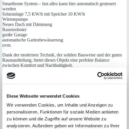
Smarthome System – fast alles kann hier automatisch gesteuert
werden
Solaranlage 7,5 KW/h mit Speicher 10 KW/h
Wärmepumpe
Neues Dach mit Dämmung
Rasenroboter
große Garage
automatische Gartenbewässerung
uvm.
Dank der modernen Technik, der soliden Bauweise und der guten
Raumaufteilung, bietet dieses Objekt eine perfekte Balance
zwischen Komfort und Nachhaltigkeit.
Für weitere Informationen oder zur Vereinbarung eines
Besichtigungstermines, stehen wir Ihnen gerne zur Verfügung.
Erdgeschoss:
Diese Webseite verwendet Cookies
Küche
Wohn-Essbereich
Wir verwenden Cookies, um Inhalte und Anzeigen zu
Duschbad
personalisieren, Funktionen für soziale Medien anbieten
zu können und die Zugriffe auf unsere Website zu
Obergeschoss:
analysieren. Außerdem geben wir Informationen zu Ihrer