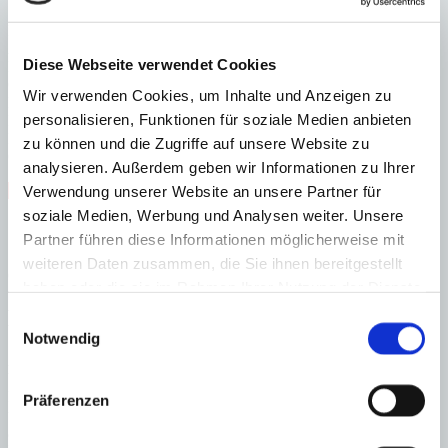
Energiezertifikat wurde beantragt
A
Diese Webseite verwendet Cookies
B
C
Wir verwenden Cookies, um Inhalte und Anzeigen zu
D
personalisieren, Funktionen für soziale Medien anbieten
E
F
zu können und die Zugriffe auf unsere Website zu
G
analysieren. Außerdem geben wir Informationen zu Ihrer
Steuern beim Immobilienkauf auf Mallorca!
Verwendung unserer Website an unsere Partner für
soziale Medien, Werbung und Analysen weiter. Unsere
Zuständiges Büro
Partner führen diese Informationen möglicherweise mit
weiteren Daten zusammen, die Sie ihnen bereitgestellt
OFICINA SANTANYI | Mirjana Antic
0034971163400
haben oder die sie im Rahmen Ihrer Nutzung der Dienste
gesammelt haben.
Haftungs- und Courtageklausel
Einwilligungsauswahl
Notwendig
Alle Angaben basieren auf Informationen und Daten, die uns vom
Verkäufer/Auftraggeber zur Verfügung gestellt wurden. Minkner &
Partner übernimmt keinerlei Garantie für Vollständigkeit, Richtigkeit
Präferenzen
und Aktualität der Angaben und Legalität der Immobilie. Die
angegebenen Preise enthalten nicht die vom Käufer zu tragenden