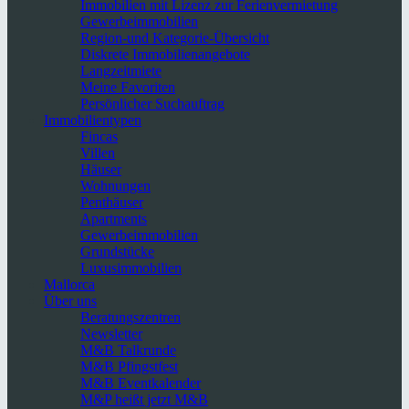
Immobilien mit Lizenz zur Ferienvermietung
Gewerbeimmobilien
Region-und Kategorie-Übersicht
Diskrete Immobilienangebote
Langzeitmiete
Meine Favoriten
Persönlicher Suchauftrag
Immobilientypen
Fincas
Villen
Häuser
Wohnungen
Penthäuser
Apartments
Gewerbeimmobilien
Grundstücke
Luxusimmobilien
Mallorca
Über uns
Beratungszentren
Newsletter
M&B Talkrunde
M&B Pfingstfest
M&B Eventkalender
M&P heißt jetzt M&B