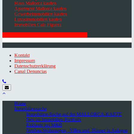
Haus Mallorca kaufen
Apartment Mallorca kaufen
Gewerbeimmobilien kaufen
Luxusimmobilien kaufen
Immobilien Cala Figuera
HIER ZUM NEWSLETTER ANMELDEN
© 2026 Minkner & Bonitz S.L. | Mallorca
Kontakt
Impressum
Datenschutzerklärung
Canal Denuncias
Home
Immobiliensuche
Immobilien-Suche auf der MALLORCA-KARTE
Neu im Immobilien-Portfolio
Exklusiv bei M&B
Neubau-Wohnungen, -Villen und -Häuser in Anlagen