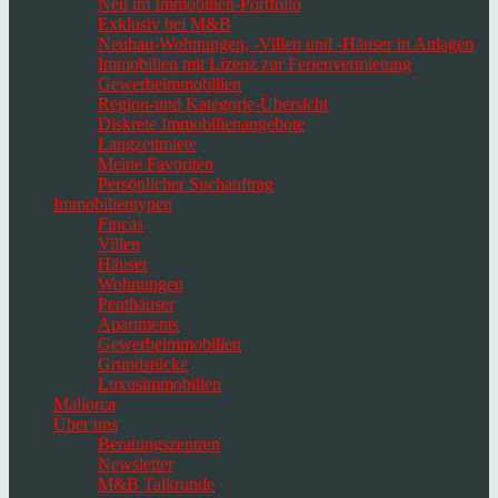
Neu im Immobilien-Portfolio
Exklusiv bei M&B
Neubau-Wohnungen, -Villen und -Häuser in Anlagen
Immobilien mit Lizenz zur Ferienvermietung
Gewerbeimmobilien
Region-und Kategorie-Übersicht
Diskrete Immobilienangebote
Langzeitmiete
Meine Favoriten
Persönlicher Suchauftrag
Immobilientypen
Fincas
Villen
Häuser
Wohnungen
Penthäuser
Apartments
Gewerbeimmobilien
Grundstücke
Luxusimmobilien
Mallorca
Über uns
Beratungszentren
Newsletter
M&B Talkrunde