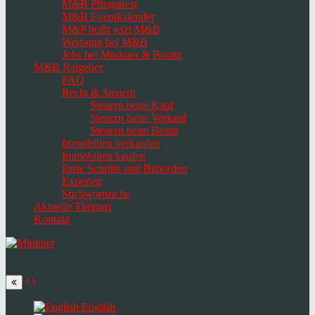
M&B Pfingstfest
M&B Eventkalender
M&P heißt jetzt M&B
Werbung bei M&B
Jobs bei Minkner & Bonitz
M&B Ratgeber
FAQ
Recht & Steuern
Steuern beim Kauf
Steuern beim Verkauf
Steuern beim Besitz
Immobilien verkaufen
Immobilien kaufen
Erste Schritte und Behörden
Experten
Stichwortsuche
Aktuelle Themen
Kontakt
Navigation
umschalten
Select
language
English