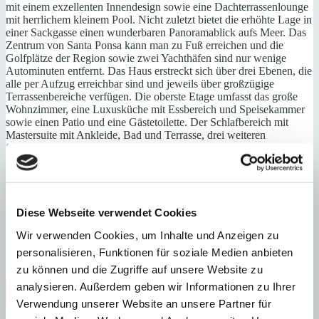
mit einem exzellenten Innendesign sowie eine Dachterrassenlounge
mit herrlichem kleinem Pool. Nicht zuletzt bietet die erhöhte Lage in
einer Sackgasse einen wunderbaren Panoramablick aufs Meer. Das
Zentrum von Santa Ponsa kann man zu Fuß erreichen und die
Golfplätze der Region sowie zwei Yachthäfen sind nur wenige
Autominuten entfernt. Das Haus erstreckt sich über drei Ebenen, die
alle per Aufzug erreichbar sind und jeweils über großzügige
Terrassenbereiche verfügen. Die oberste Etage umfasst das große
Wohnzimmer, eine Luxusküche mit Essbereich und Speisekammer
sowie einen Patio und eine Gästetoilette. Der Schlafbereich mit
Mastersuite mit Ankleide, Bad und Terrasse, drei weiteren
Schlafzimmern (eines davon mit Ankleide) und drei Bädern, eines
davon en suite, befinden sich auf der mittleren Etage. Auf der
unteren Ebene stehen ein Gästeapartment mit Wohn-/Esszimmer,
offener Küche, einem Schlafzimmer, Ankleide und Bad sowie ein
geräumiger Mehrzweckraum, eine Sauna, ein Wirtschaftsraum und
ein Bad zur Verfügung. Ein aufwendig angelegter Garten mit
Diese Webseite verwendet Cookies
Swimmingpool und vier PKW-Stellplätze komplettieren dieses
Wir verwenden Cookies, um Inhalte und Anzeigen zu
attraktive Angebot.
personalisieren, Funktionen für soziale Medien anbieten
Santa Ponsa
zu können und die Zugriffe auf unsere Website zu
Abstellraum
Erstbezug
Gäste-WC
Meerblick
Nähe Strand
analysieren. Außerdem geben wir Informationen zu Ihrer
Nähe Zentrum
Neubau
Personenaufzug
Sauna
Verwendung unserer Website an unsere Partner für
Swimmingpool
Zentrum
Fußbodenheizung