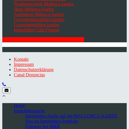
Neubauprojekte Mallorca kaufen
Haus Mallorca kaufen
Apartment Mallorca kaufen
Gewerbeimmobilien kaufen
Luxusimmobilien kaufen
Immobilien Cala Figuera
HIER ZUM NEWSLETTER ANMELDEN
© 2026 Minkner & Bonitz S.L. | Mallorca
Kontakt
Impressum
Datenschutzerklärung
Canal Denuncias
Home
Immobiliensuche
Immobilien-Suche auf der MALLORCA-KARTE
Neu im Immobilien-Portfolio
Exklusiv bei M&B