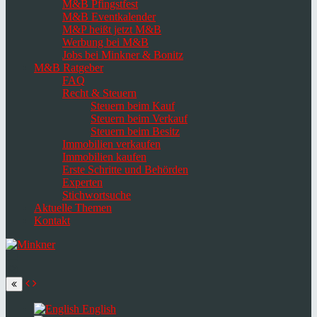
M&B Pfingstfest
M&B Eventkalender
M&P heißt jetzt M&B
Werbung bei M&B
Jobs bei Minkner & Bonitz
M&B Ratgeber
FAQ
Recht & Steuern
Steuern beim Kauf
Steuern beim Verkauf
Steuern beim Besitz
Immobilien verkaufen
Immobilien kaufen
Erste Schritte und Behörden
Experten
Stichwortsuche
Aktuelle Themen
Kontakt
Navigation
umschalten
Select
language
English