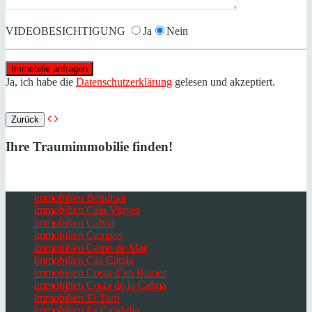
VIDEOBESICHTIGUNG
Ja
Nein
Ja, ich habe die
Datenschutzerklärung
gelesen und akzeptiert.
Zurück
Ihre Traumimmobilie finden!
Immobilien Bendinat
Immobilien Cala Vinyes
Immobilien Calvià
Immobilien Campos
Immobilien Camp de Mar
Immobilien Cas Catala
Immobilien Costa d’en Blanes
Immobilien Costa de la Calma
Immobilien El Toro
Immobilien Es Capdella