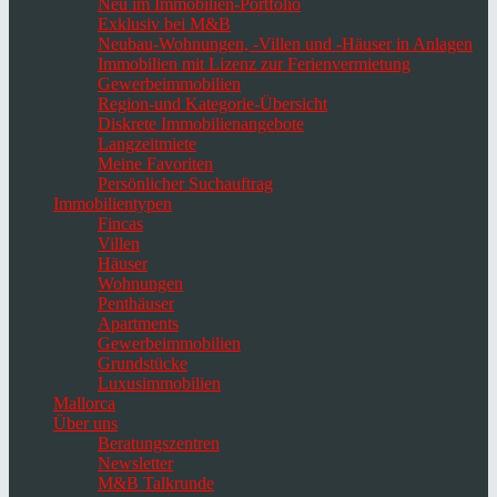
Neu im Immobilien-Portfolio
Exklusiv bei M&B
Neubau-Wohnungen, -Villen und -Häuser in Anlagen
Immobilien mit Lizenz zur Ferienvermietung
Gewerbeimmobilien
Region-und Kategorie-Übersicht
Diskrete Immobilienangebote
Langzeitmiete
Meine Favoriten
Persönlicher Suchauftrag
Immobilientypen
Fincas
Villen
Häuser
Wohnungen
Penthäuser
Apartments
Gewerbeimmobilien
Grundstücke
Luxusimmobilien
Mallorca
Über uns
Beratungszentren
Newsletter
M&B Talkrunde