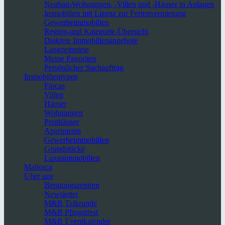
Neubau-Wohnungen, -Villen und -Häuser in Anlagen
Immobilien mit Lizenz zur Ferienvermietung
Gewerbeimmobilien
Region-und Kategorie-Übersicht
Diskrete Immobilienangebote
Langzeitmiete
Meine Favoriten
Persönlicher Suchauftrag
Immobilientypen
Fincas
Villen
Häuser
Wohnungen
Penthäuser
Apartments
Gewerbeimmobilien
Grundstücke
Luxusimmobilien
Mallorca
Über uns
Beratungszentren
Newsletter
M&B Talkrunde
M&B Pfingstfest
M&B Eventkalender