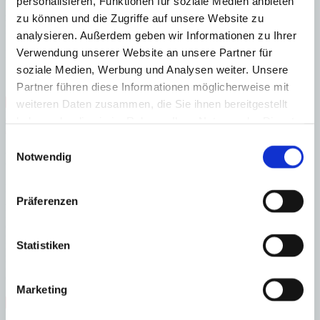
personalisieren, Funktionen für soziale Medien anbieten
Wohn/ Esszimmer, 3 Schlafzimmer (Hauptschlafzimmer mit Zugang
zur Terrasse), 2 davon mit Bad en suite, 1 extra Bad, Küche mit
zu können und die Zugriffe auf unsere Website zu
Hauswirtschaftsraum
analysieren. Außerdem geben wir Informationen zu Ihrer
Verwendung unserer Website an unsere Partner für
Dachterrasse
soziale Medien, Werbung und Analysen weiter. Unsere
1 Doppel-Tiefgaragenplatz, Abstellraum
Partner führen diese Informationen möglicherweise mit
Nähe Strand
Direkt am Golfplatz
gepflegt
Hafennähe
weiteren Daten zusammen, die Sie ihnen bereitgestellt
Massivbauweise
Personenaufzug
Immobilie in Anlage
haben oder die sie im Rahmen Ihrer Nutzung der Dienste
Abstellraum
gesammelt haben.
Einwilligungsauswahl
Energieeffizienz
Notwendig
Energiezertifikat wurde beantragt
Präferenzen
A
B
C
D
Statistiken
E
F
G
Marketing
Steuern beim Immobilienkauf auf Mallorca!