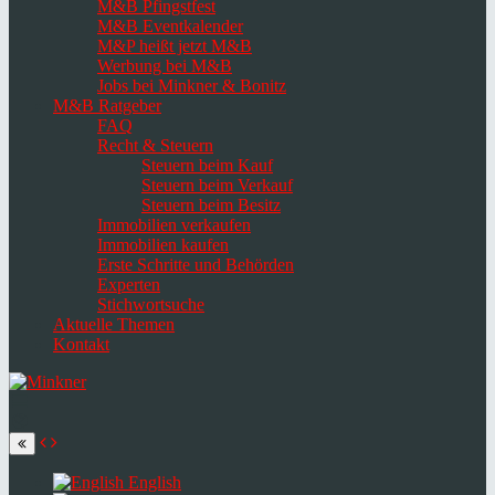
M&B Pfingstfest
M&B Eventkalender
M&P heißt jetzt M&B
Werbung bei M&B
Jobs bei Minkner & Bonitz
M&B Ratgeber
FAQ
Recht & Steuern
Steuern beim Kauf
Steuern beim Verkauf
Steuern beim Besitz
Immobilien verkaufen
Immobilien kaufen
Erste Schritte und Behörden
Experten
Stichwortsuche
Aktuelle Themen
Kontakt
Navigation
umschalten
Select
language
English