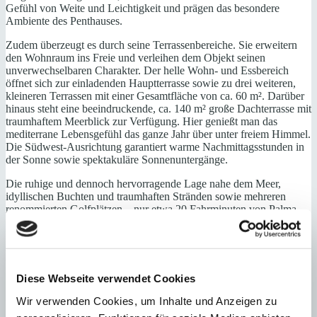
Gefühl von Weite und Leichtigkeit und prägen das besondere
Ambiente des Penthauses.
Zudem überzeugt es durch seine Terrassenbereiche. Sie erweitern
den Wohnraum ins Freie und verleihen dem Objekt seinen
unverwechselbaren Charakter. Der helle Wohn- und Essbereich
öffnet sich zur einladenden Hauptterrasse sowie zu drei weiteren,
kleineren Terrassen mit einer Gesamtfläche von ca. 60 m². Darüber
hinaus steht eine beeindruckende, ca. 140 m² große Dachterrasse mit
traumhaftem Meerblick zur Verfügung. Hier genießt man das
mediterrane Lebensgefühl das ganze Jahr über unter freiem Himmel.
Die Südwest-Ausrichtung garantiert warme Nachmittagsstunden in
der Sonne sowie spektakuläre Sonnenuntergänge.
Die ruhige und dennoch hervorragende Lage nahe dem Meer,
idyllischen Buchten und traumhaften Stränden sowie mehreren
renommierten Golfplätzen – nur etwa 20 Fahrminuten von Palma
entfernt – macht diese Immobilie besonders attraktiv. Der exklusive
Yachthafen Port Adriano sowie der charmante Ort El Toro mit
seinem vielfältigen Angebot an Restaurants, Bars, Boutiquen und
Geschäften sind bequem fußläufig erreichbar.
Diese Webseite verwendet Cookies
Zwei Tiefgaragenstellplätze sowie ein ca. 10 m² großer privater
Abstellraum sind im Kaufpreis enthalten.
Wir verwenden Cookies, um Inhalte und Anzeigen zu