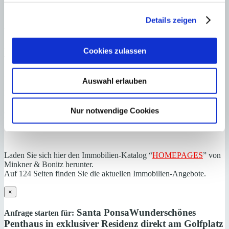
Zuständiges Büro
Details zeigen
Walter Breidenbach
Haftungs- und Courtageklausel
Cookies zulassen
Alle Angaben basieren auf Informationen und Daten, die uns vom
Auswahl erlauben
Verkäufer/Auftraggeber zur Verfügung gestellt wurden. Minkner &
Partner übernimmt keinerlei Garantie für Vollständigkeit, Richtigkeit
und Aktualität der Angaben und Legalität der Immobilie. Die
Nur notwendige Cookies
angegebenen Preise enthalten nicht die vom Käufer zu tragenden
Nebenkosten wie Steuern, Notar-, Grundbuch- und Gestoriakosten.
Laden Sie sich hier den Immobilien-Katalog “
HOMEPAGES
” von
Minkner & Bonitz herunter.
Auf 124 Seiten finden Sie die aktuellen Immobilien-Angebote.
×
Santa Ponsa
Wunderschönes
Anfrage starten für:
Penthaus in exklusiver Residenz direkt am Golfplatz