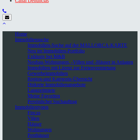
Canal Denuncias
Home
Immobiliensuche
Immobilien-Suche auf der MALLORCA-KARTE
Neu im Immobilien-Portfolio
Exklusiv bei M&B
Neubau-Wohnungen, -Villen und -Häuser in Anlagen
Immobilien mit Lizenz zur Ferienvermietung
Gewerbeimmobilien
Region-und Kategorie-Übersicht
Diskrete Immobilienangebote
Langzeitmiete
Meine Favoriten
Persönlicher Suchauftrag
Immobilientypen
Fincas
Villen
Häuser
Wohnungen
Penthäuser