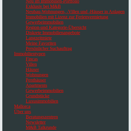
Neu im Immobilien-Portfolio
Exklusiv bei M&B
Neubau-Wohnungen, -Villen und -Häuser in Anlagen
Immobilien mit Lizenz zur Ferienvermietung
Gewerbeimmobilien
Region-und Kategorie-Übersicht
Diskrete Immobilienangebote
Langzeitmiete
Meine Favoriten
Persönlicher Suchauftrag
Immobilientypen
Fincas
Villen
Häuser
Wohnungen
Penthäuser
Apartments
Gewerbeimmobilien
Grundstücke
Luxusimmobilien
Mallorca
Über uns
Beratungszentren
Newsletter
M&B Talkrunde