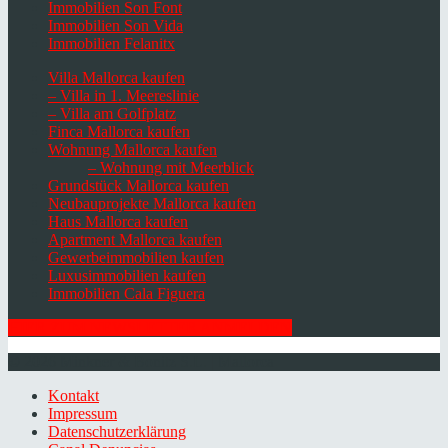
Immobilien Son Font
Immobilien Son Vida
Immobilien Felanitx
Villa Mallorca kaufen
– Villa in 1. Meereslinie
– Villa am Golfplatz
Finca Mallorca kaufen
Wohnung Mallorca kaufen
– Wohnung mit Meerblick
Grundstück Mallorca kaufen
Neubauprojekte Mallorca kaufen
Haus Mallorca kaufen
Apartment Mallorca kaufen
Gewerbeimmobilien kaufen
Luxusimmobilien kaufen
Immobilien Cala Figuera
HIER ZUM NEWSLETTER ANMELDEN
© 2026 Minkner & Bonitz S.L. | Mallorca
Kontakt
Impressum
Datenschutzerklärung