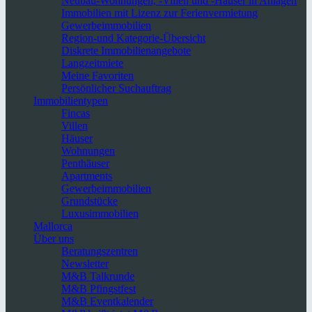
Neubau-Wohnungen, -Villen und -Häuser in Anlagen
Immobilien mit Lizenz zur Ferienvermietung
Gewerbeimmobilien
Region-und Kategorie-Übersicht
Diskrete Immobilienangebote
Langzeitmiete
Meine Favoriten
Persönlicher Suchauftrag
Immobilientypen
Fincas
Villen
Häuser
Wohnungen
Penthäuser
Apartments
Gewerbeimmobilien
Grundstücke
Luxusimmobilien
Mallorca
Über uns
Beratungszentren
Newsletter
M&B Talkrunde
M&B Pfingstfest
M&B Eventkalender