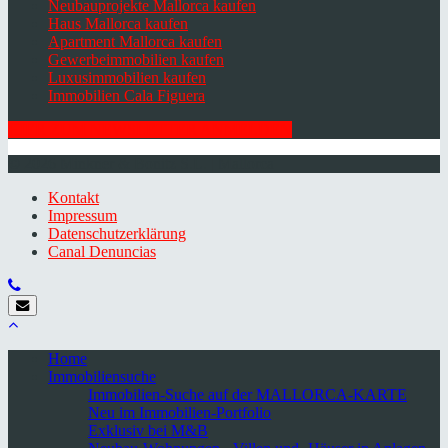
Neubauprojekte Mallorca kaufen
Haus Mallorca kaufen
Apartment Mallorca kaufen
Gewerbeimmobilien kaufen
Luxusimmobilien kaufen
Immobilien Cala Figuera
HIER ZUM NEWSLETTER ANMELDEN
© 2026 Minkner & Bonitz S.L. | Mallorca
Kontakt
Impressum
Datenschutzerklärung
Canal Denuncias
Home
Immobiliensuche
Immobilien-Suche auf der MALLORCA-KARTE
Neu im Immobilien-Portfolio
Exklusiv bei M&B