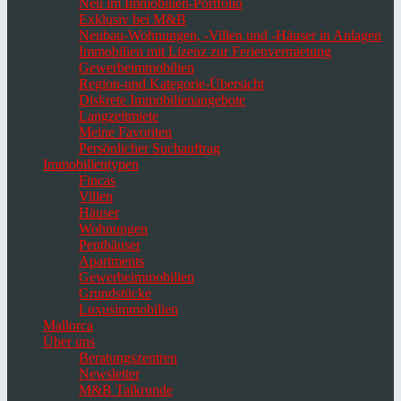
Neu im Immobilien-Portfolio
Exklusiv bei M&B
Neubau-Wohnungen, -Villen und -Häuser in Anlagen
Immobilien mit Lizenz zur Ferienvermietung
Gewerbeimmobilien
Region-und Kategorie-Übersicht
Diskrete Immobilienangebote
Langzeitmiete
Meine Favoriten
Persönlicher Suchauftrag
Immobilientypen
Fincas
Villen
Häuser
Wohnungen
Penthäuser
Apartments
Gewerbeimmobilien
Grundstücke
Luxusimmobilien
Mallorca
Über uns
Beratungszentren
Newsletter
M&B Talkrunde