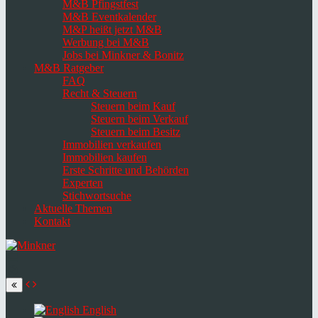
M&B Pfingstfest
M&B Eventkalender
M&P heißt jetzt M&B
Werbung bei M&B
Jobs bei Minkner & Bonitz
M&B Ratgeber
FAQ
Recht & Steuern
Steuern beim Kauf
Steuern beim Verkauf
Steuern beim Besitz
Immobilien verkaufen
Immobilien kaufen
Erste Schritte und Behörden
Experten
Stichwortsuche
Aktuelle Themen
Kontakt
Navigation
umschalten
Select
language
English