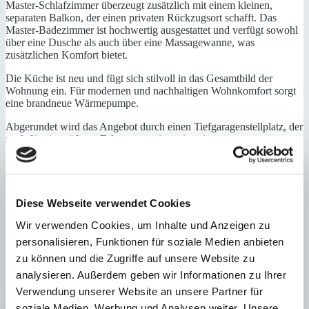
Master-Schlafzimmer überzeugt zusätzlich mit einem kleinen,
separaten Balkon, der einen privaten Rückzugsort schafft. Das
Master-Badezimmer ist hochwertig ausgestattet und verfügt sowohl
über eine Dusche als auch über eine Massagewanne, was
zusätzlichen Komfort bietet.
Die Küche ist neu und fügt sich stilvoll in das Gesamtbild der
Wohnung ein. Für modernen und nachhaltigen Wohnkomfort sorgt
eine brandneue Wärmepumpe.
Abgerundet wird das Angebot durch einen Tiefgaragenstellplatz, der
auch für ein größeres Fahrzeug geeignet ist, einen separaten
Abstellraum für Fahrräder oder Motorräder sowie eine
Gemeinschaftsdachterrasse, die einen weiteren attraktiven
Außenbereich mit Weitblick bietet.
Dank der zentralen Lage sind Cafés, Restaurants, Boutiquen und
Diese Webseite verwendet Cookies
der Wochenmarkt von Santanyí fußläufig erreichbar. Die schönsten
Buchten der Südostküste liegen nur wenige Autominuten entfernt.
Wir verwenden Cookies, um Inhalte und Anzeigen zu
personalisieren, Funktionen für soziale Medien anbieten
Eine Immobilie mit Charakter, Ausblick und hochwertiger
zu können und die Zugriffe auf unsere Website zu
Ausstattung – ideal als Hauptwohnsitz, Feriendomizil oder
Investition.
analysieren. Außerdem geben wir Informationen zu Ihrer
Verwendung unserer Website an unsere Partner für
Abstellraum
gepflegt
Immobilie in Anlage
Personenaufzug
soziale Medien, Werbung und Analysen weiter. Unsere
Zentrum