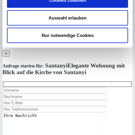
Cookies zulassen
und Aktualität der Angaben und Legalität der Immobilie. Die
angegebenen Preise enthalten nicht die vom Käufer zu tragenden
Nebenkosten wie Steuern, Notar-, Grundbuch- und Gestoriakosten.
Auswahl erlauben
Laden Sie sich hier den Immobilien-Katalog “
HOMEPAGES
” von
Nur notwendige Cookies
Minkner & Bonitz herunter.
Auf 124 Seiten finden Sie die aktuellen Immobilien-Angebote.
×
Santanyi
Elegante Wohnung mit
Anfrage starten für:
Blick auf die Kirche von Santanyí