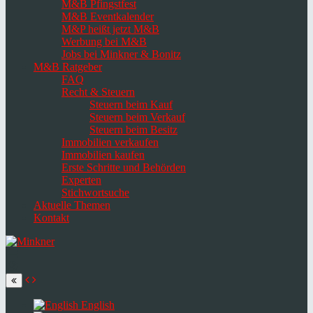
M&B Pfingstfest
M&B Eventkalender
M&P heißt jetzt M&B
Werbung bei M&B
Jobs bei Minkner & Bonitz
M&B Ratgeber
FAQ
Recht & Steuern
Steuern beim Kauf
Steuern beim Verkauf
Steuern beim Besitz
Immobilien verkaufen
Immobilien kaufen
Erste Schritte und Behörden
Experten
Stichwortsuche
Aktuelle Themen
Kontakt
Navigation
umschalten
Select
language
English