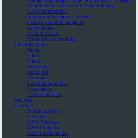
Neubau-Wohnungen, -Villen und -Häuser in Anlagen
Immobilien mit Lizenz zur Ferienvermietung
Gewerbeimmobilien
Region-und Kategorie-Übersicht
Diskrete Immobilienangebote
Langzeitmiete
Meine Favoriten
Persönlicher Suchauftrag
Immobilientypen
Fincas
Villen
Häuser
Wohnungen
Penthäuser
Apartments
Gewerbeimmobilien
Grundstücke
Luxusimmobilien
Mallorca
Über uns
Beratungszentren
Newsletter
M&B Talkrunde
M&B Pfingstfest
M&B Eventkalender