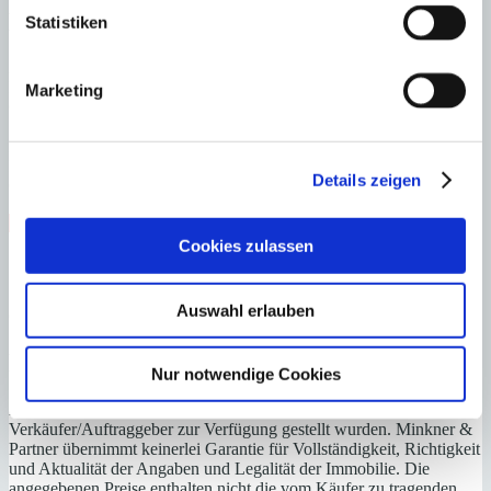
Energieeffizienz
Statistiken
A
B
Marketing
C
D
E
F
Details zeigen
G
Steuern beim Immobilienkauf auf Mallorca!
Cookies zulassen
Zuständiges Büro
Auswahl erlauben
OFICINA SANTANYI | Mirjana Antic
0034971163400
Haftungs- und Courtageklausel
Nur notwendige Cookies
Alle Angaben basieren auf Informationen und Daten, die uns vom
Verkäufer/Auftraggeber zur Verfügung gestellt wurden. Minkner &
Partner übernimmt keinerlei Garantie für Vollständigkeit, Richtigkeit
und Aktualität der Angaben und Legalität der Immobilie. Die
angegebenen Preise enthalten nicht die vom Käufer zu tragenden