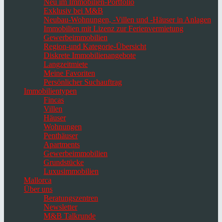
Neu im Immobilien-Portfolio
Exklusiv bei M&B
Neubau-Wohnungen, -Villen und -Häuser in Anlagen
Immobilien mit Lizenz zur Ferienvermietung
Gewerbeimmobilien
Region-und Kategorie-Übersicht
Diskrete Immobilienangebote
Langzeitmiete
Meine Favoriten
Persönlicher Suchauftrag
Immobilientypen
Fincas
Villen
Häuser
Wohnungen
Penthäuser
Apartments
Gewerbeimmobilien
Grundstücke
Luxusimmobilien
Mallorca
Über uns
Beratungszentren
Newsletter
M&B Talkrunde