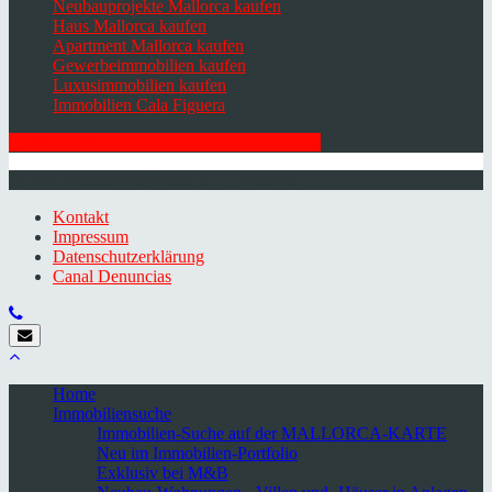
Neubauprojekte Mallorca kaufen
Haus Mallorca kaufen
Apartment Mallorca kaufen
Gewerbeimmobilien kaufen
Luxusimmobilien kaufen
Immobilien Cala Figuera
HIER ZUM NEWSLETTER ANMELDEN
© 2026 Minkner & Bonitz S.L. | Mallorca
Kontakt
Impressum
Datenschutzerklärung
Canal Denuncias
Home
Immobiliensuche
Immobilien-Suche auf der MALLORCA-KARTE
Neu im Immobilien-Portfolio
Exklusiv bei M&B