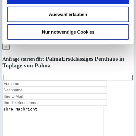
Nebenkosten wie Steuern, Notar-, Grundbuch- und Gestoriakosten.
Auswahl erlauben
Laden Sie sich hier den Immobilien-Katalog “
HOMEPAGES
” von
Minkner & Bonitz herunter.
Nur notwendige Cookies
Auf 124 Seiten finden Sie die aktuellen Immobilien-Angebote.
×
Palma
Erstklassiges Penthaus in
Anfrage starten für:
Toplage von Palma