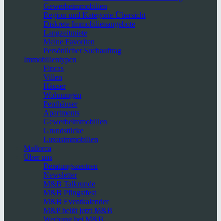
Gewerbeimmobilien
Region-und Kategorie-Übersicht
Diskrete Immobilienangebote
Langzeitmiete
Meine Favoriten
Persönlicher Suchauftrag
Immobilientypen
Fincas
Villen
Häuser
Wohnungen
Penthäuser
Apartments
Gewerbeimmobilien
Grundstücke
Luxusimmobilien
Mallorca
Über uns
Beratungszentren
Newsletter
M&B Talkrunde
M&B Pfingstfest
M&B Eventkalender
M&P heißt jetzt M&B
Werbung bei M&B