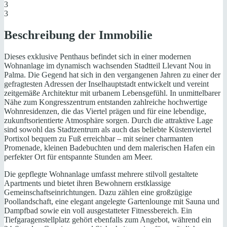
3
3
Beschreibung der Immobilie
Dieses exklusive Penthaus befindet sich in einer modernen
Wohnanlage im dynamisch wachsenden Stadtteil Llevant Nou in
Palma. Die Gegend hat sich in den vergangenen Jahren zu einer der
gefragtesten Adressen der Inselhauptstadt entwickelt und vereint
zeitgemäße Architektur mit urbanem Lebensgefühl. In unmittelbarer
Nähe zum Kongresszentrum entstanden zahlreiche hochwertige
Wohnresidenzen, die das Viertel prägen und für eine lebendige,
zukunftsorientierte Atmosphäre sorgen. Durch die attraktive Lage
sind sowohl das Stadtzentrum als auch das beliebte Küstenviertel
Portixol bequem zu Fuß erreichbar – mit seiner charmanten
Promenade, kleinen Badebuchten und dem malerischen Hafen ein
perfekter Ort für entspannte Stunden am Meer.
Die gepflegte Wohnanlage umfasst mehrere stilvoll gestaltete
Apartments und bietet ihren Bewohnern erstklassige
Gemeinschaftseinrichtungen. Dazu zählen eine großzügige
Poollandschaft, eine elegant angelegte Gartenlounge mit Sauna und
Dampfbad sowie ein voll ausgestatteter Fitnessbereich. Ein
Tiefgaragenstellplatz gehört ebenfalls zum Angebot, während ein