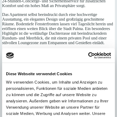
24-Stunden-Concierge- und Sicherheitsservice für zusätzlichen
Komfort und ein hohes Maß an Privatsphäre sorgt.
Das Apartment selbst beeindruckt durch eine hochwertige
Ausstattung, ein elegantes Design und großzügig geschnittene
Räume. Bodentiefe Fensterfronten lassen viel Tageslicht herein und
eröffnen einen weiten Blick über die Stadt Palma. Ein besonderes
Highlight ist die weitläufige Dachterrasse mit beeindruckendem
Rundum- und Meerblick, die mit einem privaten Pool und einer
stilvollen Loungezone zum Entspannen und Genießen einlädt.
Für ein angenehmes Wohnklima zu jeder Jahreszeit sorgen eine
moderne Klimaanlage sowie eine Fußbodenheizung.
Wohn-/Esszimmer, offene Küche, Hauptschlafzimmer mit Bad und
Ankleide, 2 weitere Schlafzimmer, 2 Bäder (1 davon en suite),
Diese Webseite verwendet Cookies
Wirtschaftsraum/Gästetoilette, überdachte Terrasse
Wir verwenden Cookies, um Inhalte und Anzeigen zu
Dachterrasse mit Pool
personalisieren, Funktionen für soziale Medien anbieten
Garagenplatz
zu können und die Zugriffe auf unsere Website zu
analysieren. Außerdem geben wir Informationen zu Ihrer
Gäste-WC
Immobilie in Anlage
Meerblick
Nähe Strand
Nähe Zentrum
Neubau
Swimmingpool
Zentrum
Verwendung unserer Website an unsere Partner für
Fußbodenheizung
soziale Medien, Werbung und Analysen weiter. Unsere