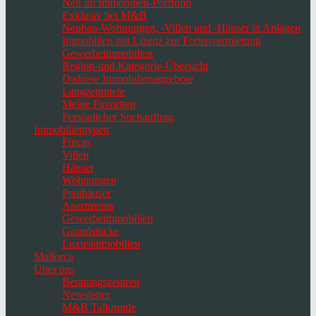
Neu im Immobilien-Portfolio
Exklusiv bei M&B
Neubau-Wohnungen, -Villen und -Häuser in Anlagen
Immobilien mit Lizenz zur Ferienvermietung
Gewerbeimmobilien
Region-und Kategorie-Übersicht
Diskrete Immobilienangebote
Langzeitmiete
Meine Favoriten
Persönlicher Suchauftrag
Immobilientypen
Fincas
Villen
Häuser
Wohnungen
Penthäuser
Apartments
Gewerbeimmobilien
Grundstücke
Luxusimmobilien
Mallorca
Über uns
Beratungszentren
Newsletter
M&B Talkrunde