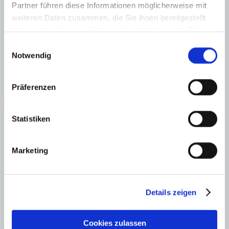
Partner führen diese Informationen möglicherweise mit
Energieeffizienz
weiteren Daten zusammen, die Sie ihnen bereitgestellt
haben oder die sie im Rahmen Ihrer Nutzung der Dienste
A
B
gesammelt haben.
Einwilligungsauswahl
C
Notwendig
D
E
F
G
Präferenzen
Steuern beim Immobilienkauf auf Mallorca!
Statistiken
Zuständiges Büro
OFICINA PALMA & SON VIDA | Dustin Wolff
0034971425016
Marketing
Haftungs- und Courtageklausel
Alle Angaben basieren auf Informationen und Daten, die uns vom
Details zeigen
Verkäufer/Auftraggeber zur Verfügung gestellt wurden. Minkner &
Partner übernimmt keinerlei Garantie für Vollständigkeit, Richtigkeit
und Aktualität der Angaben und Legalität der Immobilie. Die
Cookies zulassen
angegebenen Preise enthalten nicht die vom Käufer zu tragenden