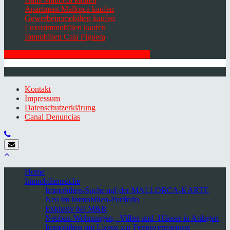
Apartment Mallorca kaufen
Gewerbeimmobilien kaufen
Luxusimmobilien kaufen
Immobilien Cala Figuera
HIER ZUM NEWSLETTER ANMELDEN
© 2026 Minkner & Bonitz S.L. | Mallorca
Kontakt
Impressum
Datenschutzerklärung
Canal Denuncias
Home
Immobiliensuche
Immobilien-Suche auf der MALLORCA-KARTE
Neu im Immobilien-Portfolio
Exklusiv bei M&B
Neubau-Wohnungen, -Villen und -Häuser in Anlagen
Immobilien mit Lizenz zur Ferienvermietung