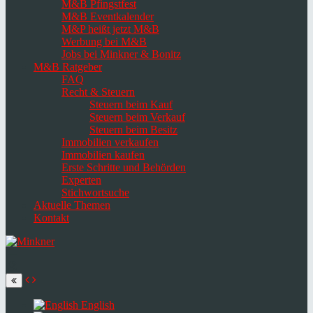
M&B Pfingstfest
M&B Eventkalender
M&P heißt jetzt M&B
Werbung bei M&B
Jobs bei Minkner & Bonitz
M&B Ratgeber
FAQ
Recht & Steuern
Steuern beim Kauf
Steuern beim Verkauf
Steuern beim Besitz
Immobilien verkaufen
Immobilien kaufen
Erste Schritte und Behörden
Experten
Stichwortsuche
Aktuelle Themen
Kontakt
Navigation
umschalten
Select
language
English