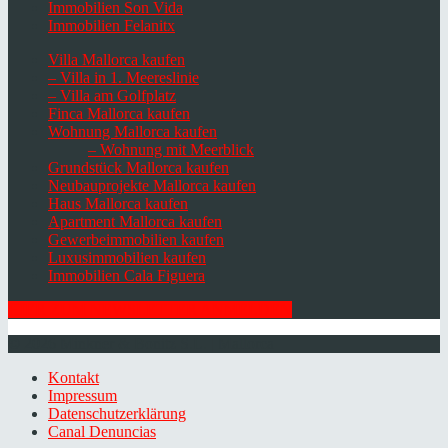
Immobilien Son Vida
Immobilien Felanitx
Villa Mallorca kaufen
– Villa in 1. Meereslinie
– Villa am Golfplatz
Finca Mallorca kaufen
Wohnung Mallorca kaufen
– Wohnung mit Meerblick
Grundstück Mallorca kaufen
Neubauprojekte Mallorca kaufen
Haus Mallorca kaufen
Apartment Mallorca kaufen
Gewerbeimmobilien kaufen
Luxusimmobilien kaufen
Immobilien Cala Figuera
HIER ZUM NEWSLETTER ANMELDEN
© 2026 Minkner & Bonitz S.L. | Mallorca
Kontakt
Impressum
Datenschutzerklärung
Canal Denuncias