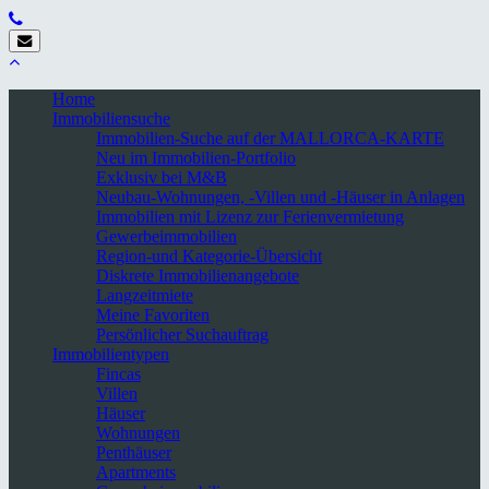
Home
Immobiliensuche
Immobilien-Suche auf der MALLORCA-KARTE
Neu im Immobilien-Portfolio
Exklusiv bei M&B
Neubau-Wohnungen, -Villen und -Häuser in Anlagen
Immobilien mit Lizenz zur Ferienvermietung
Gewerbeimmobilien
Region-und Kategorie-Übersicht
Diskrete Immobilienangebote
Langzeitmiete
Meine Favoriten
Persönlicher Suchauftrag
Immobilientypen
Fincas
Villen
Häuser
Wohnungen
Penthäuser
Apartments