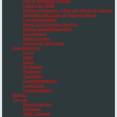
Neu im Immobilien-Portfolio
Exklusiv bei M&B
Neubau-Wohnungen, -Villen und -Häuser in Anlagen
Immobilien mit Lizenz zur Ferienvermietung
Gewerbeimmobilien
Region-und Kategorie-Übersicht
Diskrete Immobilienangebote
Langzeitmiete
Meine Favoriten
Persönlicher Suchauftrag
Immobilientypen
Fincas
Villen
Häuser
Wohnungen
Penthäuser
Apartments
Gewerbeimmobilien
Grundstücke
Luxusimmobilien
Mallorca
Über uns
Beratungszentren
Newsletter
M&B Talkrunde