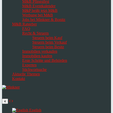
M&B Pfingstfest
M&B Eventkalender
M&P heißt jetzt M&B
Werbung bei M&B
Jobs bei Minkner & Bonitz
M&B Ratgeber
FAQ
Recht & Steuern
Steuern beim Kauf
Steuern beim Verkauf
Steuern beim Besitz
Immobilien verkaufen
Immobilien kaufen
Erste Schritte und Behörden
Experten
Stichwortsuche
Aktuelle Themen
Kontakt
Navigation
umschalten
Select
language
English