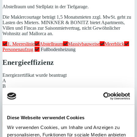
Abstellraum und Stellplatz in der Tiefgarage.
Die Maklercourtage beträgt 1,5 Monatsmieten zzgl. MwSt. geht zu
Lasten des Mieters. MINKNER & BONITZ bietet Apartments,
Villen und Fincas zur Saisonmietvertrag, nicht Gewöhnlicher
Wohnsitz auf Mallorca an.
1. Meereslinie
Abstellraum
Massivbauweise
Meerblick
Personenaufzug
Fußbodenheizung
Energieeffizienz
Energiezertifikat wurde beantragt
A
B
C
D
E
F
G
Diese Webseite verwendet Cookies
Steuern beim Immobilienkauf auf Mallorca!
Wir verwenden Cookies, um Inhalte und Anzeigen zu
personalisieren, Funktionen für soziale Medien anbieten