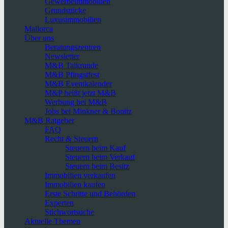
Gewerbeimmobilien
Grundstücke
Luxusimmobilien
Mallorca
Über uns
Beratungszentren
Newsletter
M&B Talkrunde
M&B Pfingstfest
M&B Eventkalender
M&P heißt jetzt M&B
Werbung bei M&B
Jobs bei Minkner & Bonitz
M&B Ratgeber
FAQ
Recht & Steuern
Steuern beim Kauf
Steuern beim Verkauf
Steuern beim Besitz
Immobilien verkaufen
Immobilien kaufen
Erste Schritte und Behörden
Experten
Stichwortsuche
Aktuelle Themen