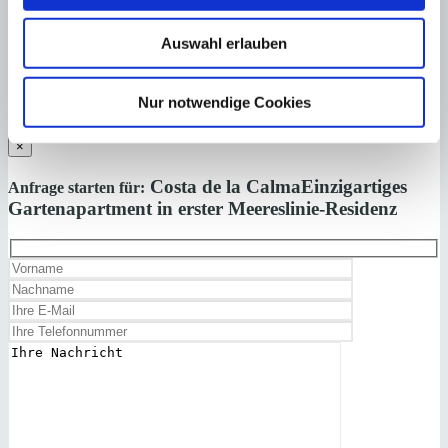
Nebenkosten wie Steuern, Notar-, Grundbuch- und Gestoriakosten.
Auswahl erlauben
Laden Sie sich hier den Immobilien-Katalog “
HOMEPAGES
” von
Minkner & Bonitz herunter.
Nur notwendige Cookies
Auf 124 Seiten finden Sie die aktuellen Immobilien-Angebote.
×
Costa de la Calma
Einzigartiges
Anfrage starten für:
Gartenapartment in erster Meereslinie-Residenz