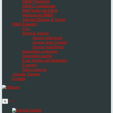
M&B Pfingstfest
M&B Eventkalender
M&P heißt jetzt M&B
Werbung bei M&B
Jobs bei Minkner & Bonitz
M&B Ratgeber
FAQ
Recht & Steuern
Steuern beim Kauf
Steuern beim Verkauf
Steuern beim Besitz
Immobilien verkaufen
Immobilien kaufen
Erste Schritte und Behörden
Experten
Stichwortsuche
Aktuelle Themen
Kontakt
Navigation
umschalten
Select
language
English