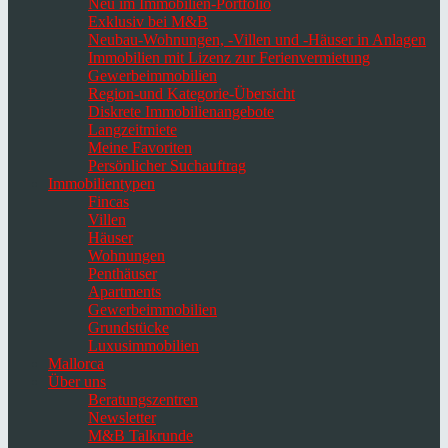
Neu im Immobilien-Portfolio
Exklusiv bei M&B
Neubau-Wohnungen, -Villen und -Häuser in Anlagen
Immobilien mit Lizenz zur Ferienvermietung
Gewerbeimmobilien
Region-und Kategorie-Übersicht
Diskrete Immobilienangebote
Langzeitmiete
Meine Favoriten
Persönlicher Suchauftrag
Immobilientypen
Fincas
Villen
Häuser
Wohnungen
Penthäuser
Apartments
Gewerbeimmobilien
Grundstücke
Luxusimmobilien
Mallorca
Über uns
Beratungszentren
Newsletter
M&B Talkrunde