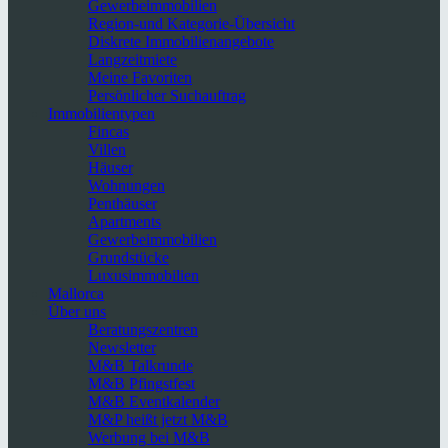
Gewerbeimmobilien
Region-und Kategorie-Übersicht
Diskrete Immobilienangebote
Langzeitmiete
Meine Favoriten
Persönlicher Suchauftrag
Immobilientypen
Fincas
Villen
Häuser
Wohnungen
Penthäuser
Apartments
Gewerbeimmobilien
Grundstücke
Luxusimmobilien
Mallorca
Über uns
Beratungszentren
Newsletter
M&B Talkrunde
M&B Pfingstfest
M&B Eventkalender
M&P heißt jetzt M&B
Werbung bei M&B