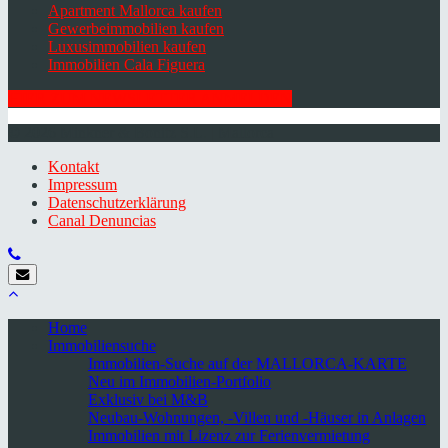
Apartment Mallorca kaufen
Gewerbeimmobilien kaufen
Luxusimmobilien kaufen
Immobilien Cala Figuera
HIER ZUM NEWSLETTER ANMELDEN
© 2026 Minkner & Bonitz S.L. | Mallorca
Kontakt
Impressum
Datenschutzerklärung
Canal Denuncias
Home
Immobiliensuche
Immobilien-Suche auf der MALLORCA-KARTE
Neu im Immobilien-Portfolio
Exklusiv bei M&B
Neubau-Wohnungen, -Villen und -Häuser in Anlagen
Immobilien mit Lizenz zur Ferienvermietung