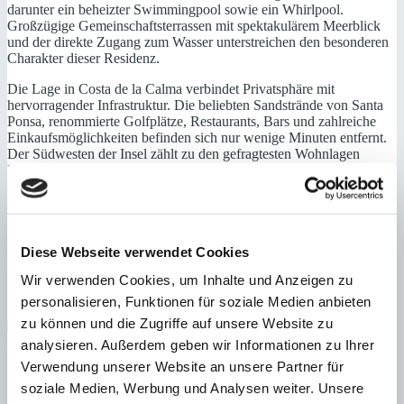
darunter ein beheizter Swimmingpool sowie ein Whirlpool.
Großzügige Gemeinschaftsterrassen mit spektakulärem Meerblick
und der direkte Zugang zum Wasser unterstreichen den besonderen
Charakter dieser Residenz.
Die Lage in Costa de la Calma verbindet Privatsphäre mit
hervorragender Infrastruktur. Die beliebten Sandstrände von Santa
Ponsa, renommierte Golfplätze, Restaurants, Bars und zahlreiche
Einkaufsmöglichkeiten befinden sich nur wenige Minuten entfernt.
Der Südwesten der Insel zählt zu den gefragtesten Wohnlagen
Mallorcas und bietet ganzjährig höchste Lebensqualität mit
internationalen Schulen und medizinischer Versorgung. Palma de
Mallorca ist in etwa 30 Minuten erreichbar, der internationale
Flughafen in rund 40 Minuten mit dem Auto.
Wohn-/ Esszimmer, offene Küche, 4 Schlafzimmer, 2 Bäder (1
Diese Webseite verwendet Cookies
davon en suite), Wirtschaftsraum, Abstellraum, Terrassen
Wir verwenden Cookies, um Inhalte und Anzeigen zu
Parkplatz
personalisieren, Funktionen für soziale Medien anbieten
zu können und die Zugriffe auf unsere Website zu
Abstellraum
Direkter Meerzugang
Immobilie in Anlage
Klimaanlage
Meerblick
analysieren. Außerdem geben wir Informationen zu Ihrer
Verwendung unserer Website an unsere Partner für
Energieeffizienz
soziale Medien, Werbung und Analysen weiter. Unsere