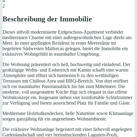
4
2
Beschreibung der Immobilie
Dieses stilvoll modernisierte Erdgeschoss-Apartment verbindet
mediterranen Charme mit einer außergewöhnlichen Lage direkt am
Meer. In einer gepflegten Residenz in erster Meereslinie im
begehrten Südwesten Mallorcas gelegen, bietet die Immobilie ein
exklusives Wohngefühl in traumhafter Umgebung.
Die Wohnung präsentiert sich hell, hochwertig und einladend. Der
großzügige Wohn- und Essbereich mit Kamin schafft eine warme
Atmosphäre und öffnet sich harmonisch zu den weitläufigen
Terrassen mit Chillout-Area und BBQ-Bereich. Von dort eröffnet
sich ein traumhafter Panoramablick bis hin zum Mittelmeer. Die
moderne, voll ausgestattete Küche fügt sich elegant in das offene
Wohnkonzept ein. Insgesamt stehen vier komfortable Schlafzimmer
zur Verfügung und bieten ausreichend Platz für Familie und Gäste.
Mediterrane Holzbalkendecken, helle Naturtöne sowie Klimaanlage
sorgen ganzjährig für ein angenehmes Wohnambiente.
Die exklusive Wohnanlage begeistert mit einer liebevoll angelegten
Gartenlandschaft und vier beeindruckenden Lagunen-Pools,