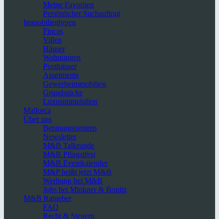
Meine Favoriten
Persönlicher Suchauftrag
Immobilientypen
Fincas
Villen
Häuser
Wohnungen
Penthäuser
Apartments
Gewerbeimmobilien
Grundstücke
Luxusimmobilien
Mallorca
Über uns
Beratungszentren
Newsletter
M&B Talkrunde
M&B Pfingstfest
M&B Eventkalender
M&P heißt jetzt M&B
Werbung bei M&B
Jobs bei Minkner & Bonitz
M&B Ratgeber
FAQ
Recht & Steuern