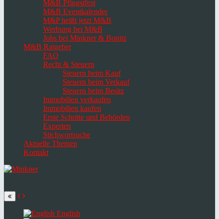
M&B Pfingstfest
M&B Eventkalender
M&P heißt jetzt M&B
Werbung bei M&B
Jobs bei Minkner & Bonitz
M&B Ratgeber
FAQ
Recht & Steuern
Steuern beim Kauf
Steuern beim Verkauf
Steuern beim Besitz
Immobilien verkaufen
Immobilien kaufen
Erste Schritte und Behörden
Experten
Stichwortsuche
Aktuelle Themen
Kontakt
Navigation
umschalten
Select
language
English