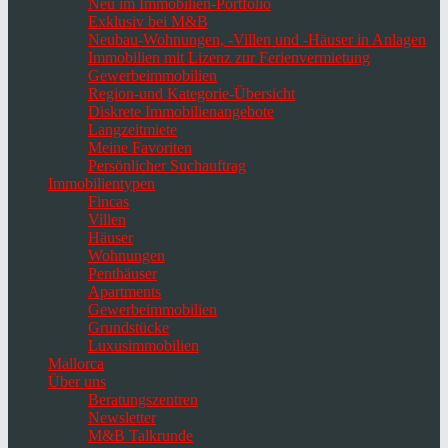
Neu im Immobilien-Portfolio
Exklusiv bei M&B
Neubau-Wohnungen, -Villen und -Häuser in Anlagen
Immobilien mit Lizenz zur Ferienvermietung
Gewerbeimmobilien
Region-und Kategorie-Übersicht
Diskrete Immobilienangebote
Langzeitmiete
Meine Favoriten
Persönlicher Suchauftrag
Immobilientypen
Fincas
Villen
Häuser
Wohnungen
Penthäuser
Apartments
Gewerbeimmobilien
Grundstücke
Luxusimmobilien
Mallorca
Über uns
Beratungszentren
Newsletter
M&B Talkrunde