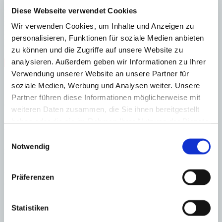
B
Diese Webseite verwendet Cookies
C
D
Wir verwenden Cookies, um Inhalte und Anzeigen zu
E
F
personalisieren, Funktionen für soziale Medien anbieten
G
zu können und die Zugriffe auf unsere Website zu
analysieren. Außerdem geben wir Informationen zu Ihrer
Steuern beim Immobilienkauf auf Mallorca!
Verwendung unserer Website an unsere Partner für
Zuständiges Büro
soziale Medien, Werbung und Analysen weiter. Unsere
Partner führen diese Informationen möglicherweise mit
Oscar Chuctaya
+34 - 971 695 255
weiteren Daten zusammen, die Sie ihnen bereitgestellt
haben oder die sie im Rahmen Ihrer Nutzung der Dienste
Haftungs- und Courtageklausel
gesammelt haben.
Einwilligungsauswahl
Notwendig
Alle Angaben basieren auf Informationen und Daten, die uns vom
Verkäufer/Auftraggeber zur Verfügung gestellt wurden. Minkner &
Partner übernimmt keinerlei Garantie für Vollständigkeit, Richtigkeit
und Aktualität der Angaben und Legalität der Immobilie. Die
Präferenzen
angegebenen Preise enthalten nicht die vom Käufer zu tragenden
Nebenkosten wie Steuern, Notar-, Grundbuch- und Gestoriakosten.
Statistiken