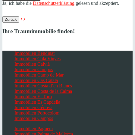
Ja, ich habe die
Datenschutzerklärung
gelesen und akzeptiert.
Zurück
Ihre Traumimmobilie finden!
Immobilien Bendinat
Immobilien Cala Vinyes
Immobilien Calvià
Immobilien Campos
Immobilien Camp de Mar
Immobilien Cas Catala
Immobilien Costa d’en Blanes
Immobilien Costa de la Calma
Immobilien El Toro
Immobilien Es Capdella
Immobilien Génova
Immobilien Portocolom
Immobilien Campos
Immobilien Paguera
Immobilien Palma de Mallorca