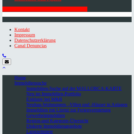
HIER ZUM NEWSLETTER ANMELDEN
© 2026 Minkner & Bonitz S.L. | Mallorca
Kontakt
Impressum
Datenschutzerklärung
Canal Denuncias
Home
Immobiliensuche
Immobilien-Suche auf der MALLORCA-KARTE
Neu im Immobilien-Portfolio
Exklusiv bei M&B
Neubau-Wohnungen, -Villen und -Häuser in Anlagen
Immobilien mit Lizenz zur Ferienvermietung
Gewerbeimmobilien
Region-und Kategorie-Übersicht
Diskrete Immobilienangebote
Langzeitmiete