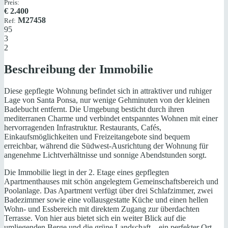
Preis:
€
2.400
M27458
Ref:
95
3
2
Beschreibung der Immobilie
Diese gepflegte Wohnung befindet sich in attraktiver und ruhiger
Lage von Santa Ponsa, nur wenige Gehminuten von der kleinen
Badebucht entfernt. Die Umgebung besticht durch ihren
mediterranen Charme und verbindet entspanntes Wohnen mit einer
hervorragenden Infrastruktur. Restaurants, Cafés,
Einkaufsmöglichkeiten und Freizeitangebote sind bequem
erreichbar, während die Südwest-Ausrichtung der Wohnung für
angenehme Lichtverhältnisse und sonnige Abendstunden sorgt.
Die Immobilie liegt in der 2. Etage eines gepflegten
Apartmenthauses mit schön angelegtem Gemeinschaftsbereich und
Poolanlage. Das Apartment verfügt über drei Schlafzimmer, zwei
Badezimmer sowie eine vollausgestatte Küche und einen hellen
Wohn- und Essbereich mit direktem Zugang zur überdachten
Terrasse. Von hier aus bietet sich ein weiter Blick auf die
umliegenden Berge und die grüne Landschaft – ein perfekter Ort,