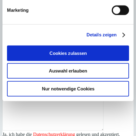
Laden Sie sich hier den Immobilien-Katalog “
HOMEPAGES
” von
Minkner & Bonitz herunter.
Marketing
Auf 124 Seiten finden Sie die aktuellen Immobilien-Angebote.
×
Details zeigen
Santa Ponsa
Ruhig gelegene 3-
Anfrage starten für:
Zimmer-Wohnung mit Panoramablick zu vermieten
Cookies zulassen
Auswahl erlauben
Nur notwendige Cookies
Ja, ich habe die
Datenschutzerklärung
gelesen und akzeptiert.