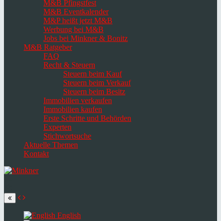
M&B Pfingstfest
M&B Eventkalender
M&P heißt jetzt M&B
Werbung bei M&B
Jobs bei Minkner & Bonitz
M&B Ratgeber
FAQ
Recht & Steuern
Steuern beim Kauf
Steuern beim Verkauf
Steuern beim Besitz
Immobilien verkaufen
Immobilien kaufen
Erste Schritte und Behörden
Experten
Stichwortsuche
Aktuelle Themen
Kontakt
Navigation
umschalten
Select
language
English