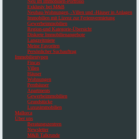
Neu im Immobilien-Portfolio
Exklusiv bei M&B
Neubau-Wohnungen, -Villen und -Häuser in Anlagen
Immobilien mit Lizenz zur Ferienvermietung
Gewerbeimmobilien
Region-und Kategorie-Übersicht
Diskrete Immobilienangebote
Langzeitmiete
Meine Favoriten
Persönlicher Suchauftrag
Immobilientypen
Fincas
Villen
Häuser
Wohnungen
Penthäuser
Apartments
Gewerbeimmobilien
Grundstücke
Luxusimmobilien
Mallorca
Über uns
Beratungszentren
Newsletter
M&B Talkrunde