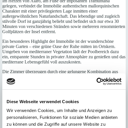
Im Herzen von Alaró, am Fuße der imposanten Tramuntana
gelegen, verbindet die Immobilie authentischen mallorquinischen
Charakter mit einer privilegierten Lage inmitten einer
außergewöhnlichen Naturlandschaft. Das lebendige und zugleich
stilvolle Dorf ist ganzjährig beliebt und befindet sich nur etwa 30
Minuten von verschiedenen Stränden sowie mehreren renommierten
Golfplätzen der Insel entfernt.
Ein besonderes Highlight der Immobilie ist der wunderschöne
private Garten – eine grüne Oase der Ruhe mitten im Ortskern.
Umgeben von mediterraner Vegetation lädt der Poolbereich dazu
ein, entspannte Stunden in privater Atmosphäre zu genießen und das
mediterrane Lebensgefühl voll auszukosten.
Die Zimmer überzeugen durch eine gelungene Kombination aus
Eleganz und Komfort. Viele von ihnen bieten schöne Ausblicke auf
den Garten, die Berge der Tramuntana oder das historische Castell
d’Alaró, eines der Wahrzeichen der Region.
Dank der großzügigen Aufteilung und der besonderen Architektur
Diese Webseite verwendet Cookies
eröffnet die Immobilie vielfältige Nutzungsmöglichkeiten. Sie eignet
sich ideal als stilvolles Boutique-Hotel für Gäste, die Ruhe,
Wir verwenden Cookies, um Inhalte und Anzeigen zu
Authentizität und Qualität suchen. Gleichzeitig lässt sich das
Gebäude auch hervorragend in eine außergewöhnliche private
personalisieren, Funktionen für soziale Medien anbieten
Luxusresidenz umwandeln.
zu können und die Zugriffe auf unsere Website zu