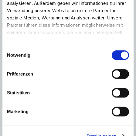
analysieren. Außerdem geben wir Informationen zu Ihrer
Eine charaktervolle Immobilie mit viel Privatsphäre und
außergewöhnlichem Potenzial – ideal für alle, die an einem der
Verwendung unserer Website an unsere Partner für
begehrtesten Orte Mallorcas investieren möchten.
soziale Medien, Werbung und Analysen weiter. Unsere
Partner führen diese Informationen möglicherweise mit
Zentrum
Gäste-WC
Vermietlizenz
renovierungsbedürftig
Swimmingpool
Abstellraum
Zentralheizung
weiteren Daten zusammen, die Sie ihnen bereitgestellt
haben oder die sie im Rahmen Ihrer Nutzung der Dienste
Energieeffizienz
gesammelt haben.
Einwilligungsauswahl
Notwendig
Energiezertifikat wurde beantragt
A
B
C
Präferenzen
D
E
F
Statistiken
G
Steuern beim Immobilienkauf auf Mallorca!
Marketing
Zuständiges Büro
OFICINA SANTANYI | Mirjana Antic
0034971163400