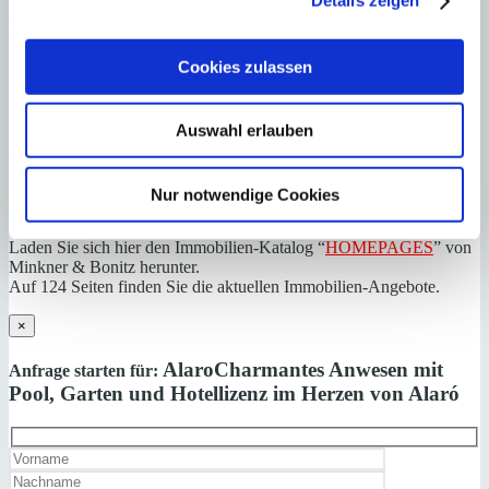
Details zeigen
Haftungs- und Courtageklausel
Cookies zulassen
Alle Angaben basieren auf Informationen und Daten, die uns vom
Verkäufer/Auftraggeber zur Verfügung gestellt wurden. Minkner &
Partner übernimmt keinerlei Garantie für Vollständigkeit, Richtigkeit
Auswahl erlauben
und Aktualität der Angaben und Legalität der Immobilie. Die
angegebenen Preise enthalten nicht die vom Käufer zu tragenden
Nebenkosten wie Steuern, Notar-, Grundbuch- und Gestoriakosten.
Nur notwendige Cookies
Laden Sie sich hier den Immobilien-Katalog “
HOMEPAGES
” von
Minkner & Bonitz herunter.
Auf 124 Seiten finden Sie die aktuellen Immobilien-Angebote.
×
Alaro
Charmantes Anwesen mit
Anfrage starten für:
Pool, Garten und Hotellizenz im Herzen von Alaró