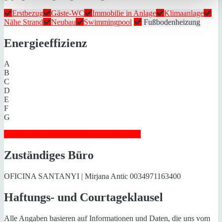
Erstbezug
Gäste-WC
Immobilie in Anlage
Klimaanlage
Nähe Strand
Neubau
Swimmingpool
Fußbodenheizung
Energieeffizienz
A
B
C
D
E
F
G
Steuern beim Immobilienkauf auf Mallorca!
Zuständiges Büro
OFICINA SANTANYI | Mirjana Antic
0034971163400
Haftungs- und Courtageklausel
Alle Angaben basieren auf Informationen und Daten, die uns vom