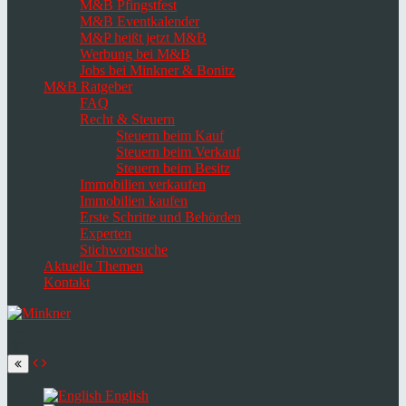
M&B Pfingstfest
M&B Eventkalender
M&P heißt jetzt M&B
Werbung bei M&B
Jobs bei Minkner & Bonitz
M&B Ratgeber
FAQ
Recht & Steuern
Steuern beim Kauf
Steuern beim Verkauf
Steuern beim Besitz
Immobilien verkaufen
Immobilien kaufen
Erste Schritte und Behörden
Experten
Stichwortsuche
Aktuelle Themen
Kontakt
Navigation
umschalten
Select
language
English