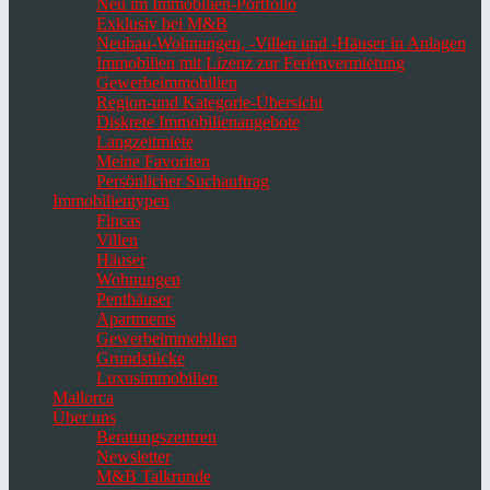
Neu im Immobilien-Portfolio
Exklusiv bei M&B
Neubau-Wohnungen, -Villen und -Häuser in Anlagen
Immobilien mit Lizenz zur Ferienvermietung
Gewerbeimmobilien
Region-und Kategorie-Übersicht
Diskrete Immobilienangebote
Langzeitmiete
Meine Favoriten
Persönlicher Suchauftrag
Immobilientypen
Fincas
Villen
Häuser
Wohnungen
Penthäuser
Apartments
Gewerbeimmobilien
Grundstücke
Luxusimmobilien
Mallorca
Über uns
Beratungszentren
Newsletter
M&B Talkrunde