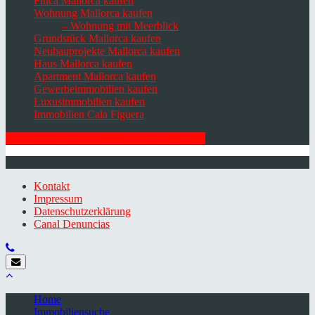
Finca Mallorca kaufen
Wohnung Mallorca kaufen
– Wohnung mit Meerblick
Grundstück Mallorca kaufen
Neubauprojekte Mallorca kaufen
Haus Mallorca kaufen
Apartment Mallorca kaufen
Gewerbeimmobilien kaufen
Luxusimmobilien kaufen
Immobilien Cala Figuera
HIER ZUM NEWSLETTER ANMELDEN
© 2026 Minkner & Bonitz S.L. | Mallorca
Kontakt
Impressum
Datenschutzerklärung
Canal Denuncias
Home
Immobiliensuche