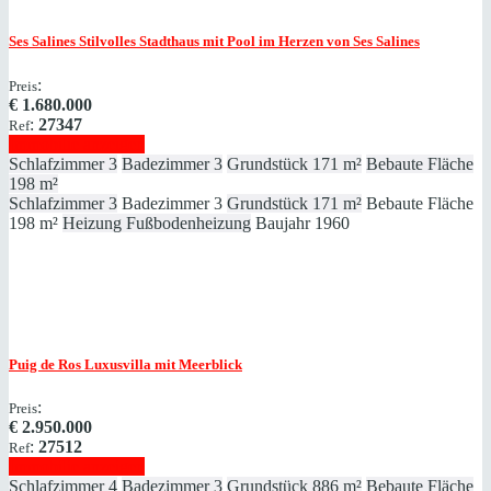
Ses Salines
Stilvolles Stadthaus mit Pool im Herzen von Ses Salines
:
Preis
€
1.680.000
:
27347
Ref
Immobilie anzeigen
Schlafzimmer
3
Badezimmer
3
Grundstück
171 m²
Bebaute Fläche
198 m²
Schlafzimmer
3
Badezimmer
3
Grundstück
171 m²
Bebaute Fläche
198 m²
Heizung
Fußbodenheizung
Baujahr
1960
Puig de Ros
Luxusvilla mit Meerblick
:
Preis
€
2.950.000
:
27512
Ref
Immobilie anzeigen
Schlafzimmer
4
Badezimmer
3
Grundstück
886 m²
Bebaute Fläche