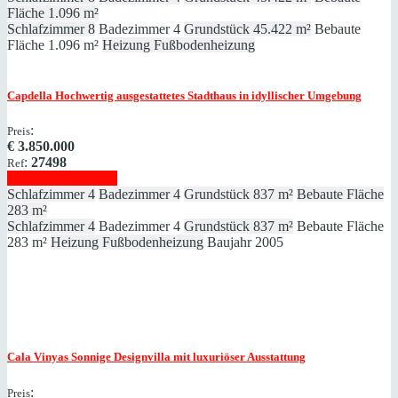
Fläche
1.096 m²
Schlafzimmer
8
Badezimmer
4
Grundstück
45.422 m²
Bebaute
Fläche
1.096 m²
Heizung
Fußbodenheizung
Capdella
Hochwertig ausgestattetes Stadthaus in idyllischer Umgebung
:
Preis
€
3.850.000
:
27498
Ref
Immobilie anzeigen
Schlafzimmer
4
Badezimmer
4
Grundstück
837 m²
Bebaute Fläche
283 m²
Schlafzimmer
4
Badezimmer
4
Grundstück
837 m²
Bebaute Fläche
283 m²
Heizung
Fußbodenheizung
Baujahr
2005
Cala Vinyas
Sonnige Designvilla mit luxuriöser Ausstattung
:
Preis