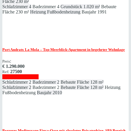
Fläche
230 m²
Schlafzimmer
4
Badezimmer
4
Grundstück
1.020 m²
Bebaute
Fläche
230 m²
Heizung
Fußbodenheizung
Baujahr
1991
Port Andratx
La Mola – Top Meerblick-Apartment in begehrter Wohnlage
:
Preis
€
1.290.000
:
27500
Ref
Immobilie anzeigen
Schlafzimmer
2
Badezimmer
2
Bebaute Fläche
128 m²
Schlafzimmer
2
Badezimmer
2
Bebaute Fläche
128 m²
Heizung
Fußbodenheizung
Baujahr
2010
Porreres
Mediterrane Finca-Oase mit absoluter Privatsphäre, SPA Bereich,