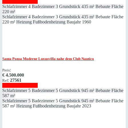
Immobilie anzeigen
Schlafzimmer
4
Badezimmer
3
Grundstück
435 m²
Bebaute Fläche
220 m²
Schlafzimmer
4
Badezimmer
3
Grundstück
435 m²
Bebaute Fläche
220 m²
Heizung
Fußbodenheizung
Baujahr
1960
Santa Ponsa
Moderne Luxusvilla nahe dem Club Nautico
:
Preis
€
4.500.000
:
27561
Ref
Immobilie anzeigen
Schlafzimmer
5
Badezimmer
5
Grundstück
945 m²
Bebaute Fläche
587 m²
Schlafzimmer
5
Badezimmer
5
Grundstück
945 m²
Bebaute Fläche
587 m²
Heizung
Fußbodenheizung
Baujahr
2023