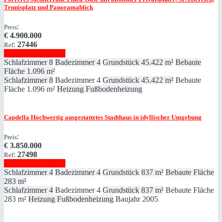
Tennisplatz und Panoramablick
:
Preis
€
4.900.000
:
27446
Ref
Immobilie anzeigen
Schlafzimmer
8
Badezimmer
4
Grundstück
45.422 m²
Bebaute
Fläche
1.096 m²
Schlafzimmer
8
Badezimmer
4
Grundstück
45.422 m²
Bebaute
Fläche
1.096 m²
Heizung
Fußbodenheizung
Capdella
Hochwertig ausgestattetes Stadthaus in idyllischer Umgebung
:
Preis
€
3.850.000
:
27498
Ref
Immobilie anzeigen
Schlafzimmer
4
Badezimmer
4
Grundstück
837 m²
Bebaute Fläche
283 m²
Schlafzimmer
4
Badezimmer
4
Grundstück
837 m²
Bebaute Fläche
283 m²
Heizung
Fußbodenheizung
Baujahr
2005