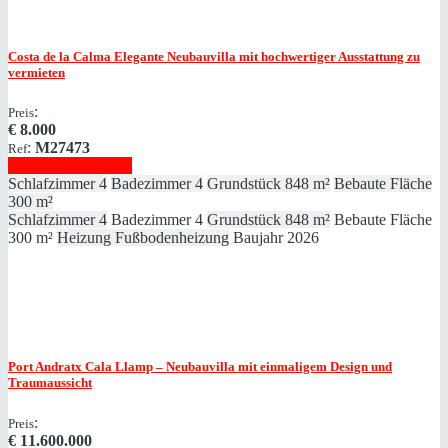
Costa de la Calma
Elegante Neubauvilla mit hochwertiger Ausstattung zu
vermieten
:
Preis
€
8.000
:
M27473
Ref
Immobilie anzeigen
Schlafzimmer
4
Badezimmer
4
Grundstück
848 m²
Bebaute Fläche
300 m²
Schlafzimmer
4
Badezimmer
4
Grundstück
848 m²
Bebaute Fläche
300 m²
Heizung
Fußbodenheizung
Baujahr
2026
Port Andratx
Cala Llamp – Neubauvilla mit einmaligem Design und
Traumaussicht
:
Preis
€
11.600.000