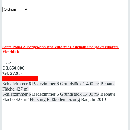
Santa Ponsa
Außergewöhnliche Villa mit Gästehaus und spektakulärem
Meerblick
:
Preis
€
3.650.000
:
27265
Ref
Immobilie anzeigen
Schlafzimmer
6
Badezimmer
6
Grundstück
1.400 m²
Bebaute
Fläche
427 m²
Schlafzimmer
6
Badezimmer
6
Grundstück
1.400 m²
Bebaute
Fläche
427 m²
Heizung
Fußbodenheizung
Baujahr
2019