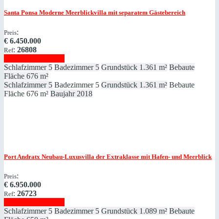
Santa Ponsa
Moderne Meerblickvilla mit separatem Gästebereich
:
Preis
€
6.450.000
:
26808
Ref
Immobilie anzeigen
Schlafzimmer
5
Badezimmer
5
Grundstück
1.361 m²
Bebaute
Fläche
676 m²
Schlafzimmer
5
Badezimmer
5
Grundstück
1.361 m²
Bebaute
Fläche
676 m²
Baujahr
2018
Port Andratx
Neubau-Luxusvilla der Extraklasse mit Hafen- und Meerblick
:
Preis
€
6.950.000
:
26723
Ref
Immobilie anzeigen
Schlafzimmer
5
Badezimmer
5
Grundstück
1.089 m²
Bebaute