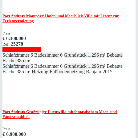
Port Andratx
Montport: Hafen- und Meerblick-Villa mit Lizenz zur
Ferienvermietung
:
Preis
€
6.300.000
:
25278
Ref
Immobilie anzeigen
Schlafzimmer
6
Badezimmer
6
Grundstück
1.296 m²
Bebaute
Fläche
385 m²
Schlafzimmer
6
Badezimmer
6
Grundstück
1.296 m²
Bebaute
Fläche
385 m²
Heizung
Fußbodenheizung
Baujahr
2015
Port Andratx
Großzügige Luxusvilla mit fantastischem Meer- und
Panoramablick
:
Preis
€
6.900.000