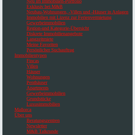
Neu im Immobilien-Portfolio
Exklusiv bei M&B
Neubau-Wohnungen, -Villen und -Häuser in Anlagen
Immobilien mit Lizenz zur Ferienvermietung
Gewerbeimmobilien
Region-und Kategorie-Übersicht
Diskrete Immobilienangebote
Langzeitmiete
Meine Favoriten
Persönlicher Suchauftrag
Immobilientypen
Fincas
Villen
Häuser
Wohnungen
Penthäuser
Apartments
Gewerbeimmobilien
Grundstücke
Luxusimmobilien
Mallorca
Über uns
Beratungszentren
Newsletter
M&B Talkrunde