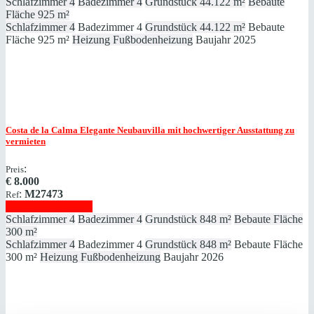
Schlafzimmer
4
Badezimmer
4
Grundstück
44.122 m²
Bebaute
Fläche
925 m²
Schlafzimmer
4
Badezimmer
4
Grundstück
44.122 m²
Bebaute
Fläche
925 m²
Heizung
Fußbodenheizung
Baujahr
2025
Costa de la Calma
Elegante Neubauvilla mit hochwertiger Ausstattung zu
vermieten
:
Preis
€
8.000
:
M27473
Ref
Immobilie anzeigen
Schlafzimmer
4
Badezimmer
4
Grundstück
848 m²
Bebaute Fläche
300 m²
Schlafzimmer
4
Badezimmer
4
Grundstück
848 m²
Bebaute Fläche
300 m²
Heizung
Fußbodenheizung
Baujahr
2026