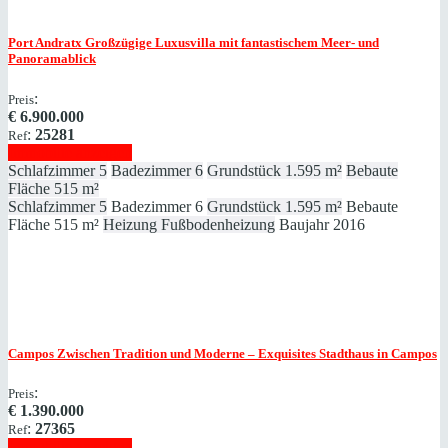
Port Andratx
Großzügige Luxusvilla mit fantastischem Meer- und
Panoramablick
:
Preis
€
6.900.000
:
25281
Ref
Immobilie anzeigen
Schlafzimmer
5
Badezimmer
6
Grundstück
1.595 m²
Bebaute
Fläche
515 m²
Schlafzimmer
5
Badezimmer
6
Grundstück
1.595 m²
Bebaute
Fläche
515 m²
Heizung
Fußbodenheizung
Baujahr
2016
Campos
Zwischen Tradition und Moderne – Exquisites Stadthaus in Campos
:
Preis
€
1.390.000
:
27365
Ref
Immobilie anzeigen