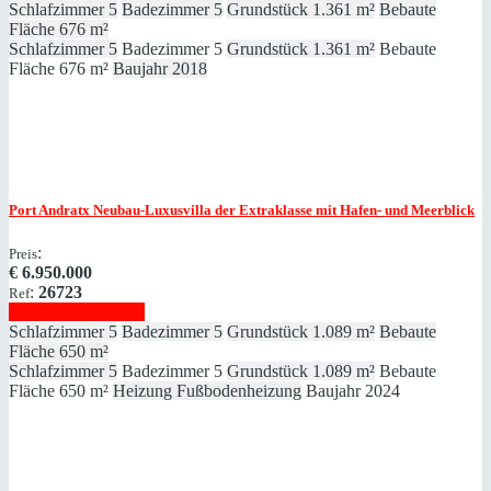
Schlafzimmer
5
Badezimmer
5
Grundstück
1.361 m²
Bebaute
Fläche
676 m²
Schlafzimmer
5
Badezimmer
5
Grundstück
1.361 m²
Bebaute
Fläche
676 m²
Baujahr
2018
Port Andratx
Neubau-Luxusvilla der Extraklasse mit Hafen- und Meerblick
:
Preis
€
6.950.000
:
26723
Ref
Immobilie anzeigen
Schlafzimmer
5
Badezimmer
5
Grundstück
1.089 m²
Bebaute
Fläche
650 m²
Schlafzimmer
5
Badezimmer
5
Grundstück
1.089 m²
Bebaute
Fläche
650 m²
Heizung
Fußbodenheizung
Baujahr
2024