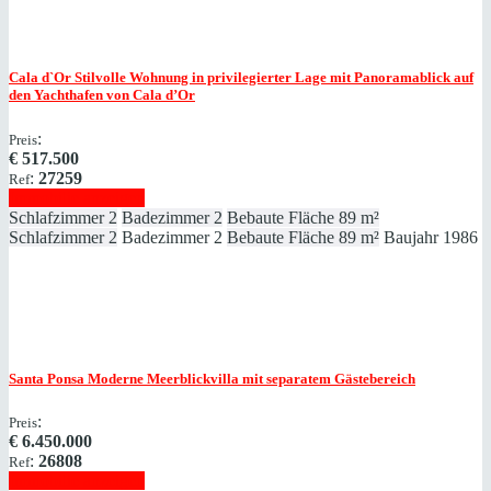
Cala d`Or
Stilvolle Wohnung in privilegierter Lage mit Panoramablick auf
den Yachthafen von Cala d’Or
:
Preis
€
517.500
:
27259
Ref
Immobilie anzeigen
Schlafzimmer
2
Badezimmer
2
Bebaute Fläche
89 m²
Schlafzimmer
2
Badezimmer
2
Bebaute Fläche
89 m²
Baujahr
1986
Santa Ponsa
Moderne Meerblickvilla mit separatem Gästebereich
:
Preis
€
6.450.000
:
26808
Ref
Immobilie anzeigen