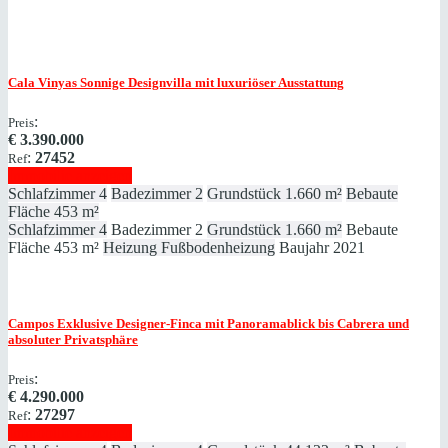
Cala Vinyas
Sonnige Designvilla mit luxuriöser Ausstattung
:
Preis
€
3.390.000
:
27452
Ref
Immobilie anzeigen
Schlafzimmer
4
Badezimmer
2
Grundstück
1.660 m²
Bebaute
Fläche
453 m²
Schlafzimmer
4
Badezimmer
2
Grundstück
1.660 m²
Bebaute
Fläche
453 m²
Heizung
Fußbodenheizung
Baujahr
2021
Campos
Exklusive Designer-Finca mit Panoramablick bis Cabrera und
absoluter Privatsphäre
:
Preis
€
4.290.000
:
27297
Ref
Immobilie anzeigen