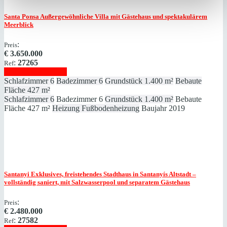
Santa Ponsa
Außergewöhnliche Villa mit Gästehaus und spektakulärem
Meerblick
:
Preis
€
3.650.000
:
27265
Ref
Immobilie anzeigen
Schlafzimmer
6
Badezimmer
6
Grundstück
1.400 m²
Bebaute
Fläche
427 m²
Schlafzimmer
6
Badezimmer
6
Grundstück
1.400 m²
Bebaute
Fläche
427 m²
Heizung
Fußbodenheizung
Baujahr
2019
Santanyi
Exklusives, freistehendes Stadthaus in Santanyís Altstadt –
vollständig saniert, mit Salzwasserpool und separatem Gästehaus
:
Preis
€
2.480.000
:
27582
Ref