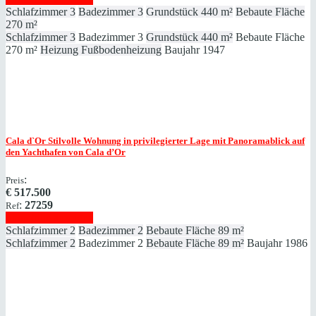
Schlafzimmer
3
Badezimmer
3
Grundstück
440 m²
Bebaute Fläche
270 m²
Schlafzimmer
3
Badezimmer
3
Grundstück
440 m²
Bebaute Fläche
270 m²
Heizung
Fußbodenheizung
Baujahr
1947
Cala d`Or
Stilvolle Wohnung in privilegierter Lage mit Panoramablick auf
den Yachthafen von Cala d’Or
:
Preis
€
517.500
:
27259
Ref
Immobilie anzeigen
Schlafzimmer
2
Badezimmer
2
Bebaute Fläche
89 m²
Schlafzimmer
2
Badezimmer
2
Bebaute Fläche
89 m²
Baujahr
1986