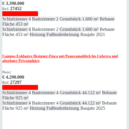
€
3.390.000
:
27452
Ref
Immobilie anzeigen
Schlafzimmer
4
Badezimmer
2
Grundstück
1.660 m²
Bebaute
Fläche
453 m²
Schlafzimmer
4
Badezimmer
2
Grundstück
1.660 m²
Bebaute
Fläche
453 m²
Heizung
Fußbodenheizung
Baujahr
2021
Campos
Exklusive Designer-Finca mit Panoramablick bis Cabrera und
absoluter Privatsphäre
:
Preis
€
4.290.000
:
27297
Ref
Immobilie anzeigen
Schlafzimmer
4
Badezimmer
4
Grundstück
44.122 m²
Bebaute
Fläche
925 m²
Schlafzimmer
4
Badezimmer
4
Grundstück
44.122 m²
Bebaute
Fläche
925 m²
Heizung
Fußbodenheizung
Baujahr
2025