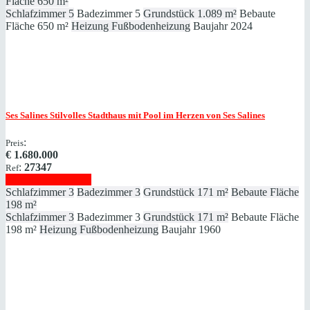
Fläche
650 m²
Schlafzimmer
5
Badezimmer
5
Grundstück
1.089 m²
Bebaute
Fläche
650 m²
Heizung
Fußbodenheizung
Baujahr
2024
Ses Salines
Stilvolles Stadthaus mit Pool im Herzen von Ses Salines
:
Preis
€
1.680.000
:
27347
Ref
Immobilie anzeigen
Schlafzimmer
3
Badezimmer
3
Grundstück
171 m²
Bebaute Fläche
198 m²
Schlafzimmer
3
Badezimmer
3
Grundstück
171 m²
Bebaute Fläche
198 m²
Heizung
Fußbodenheizung
Baujahr
1960