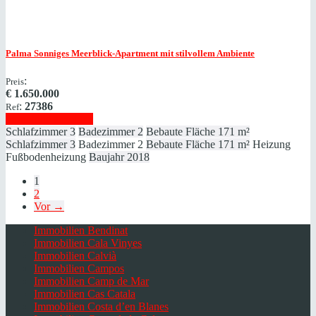
Palma
Sonniges Meerblick-Apartment mit stilvollem Ambiente
:
Preis
€
1.650.000
:
27386
Ref
Immobilie anzeigen
Schlafzimmer
3
Badezimmer
2
Bebaute Fläche
171 m²
Schlafzimmer
3
Badezimmer
2
Bebaute Fläche
171 m²
Heizung
Fußbodenheizung
Baujahr
2018
1
2
Vor →
Immobilien Bendinat
Immobilien Cala Vinyes
Immobilien Calvià
Immobilien Campos
Immobilien Camp de Mar
Immobilien Cas Catala
Immobilien Costa d’en Blanes