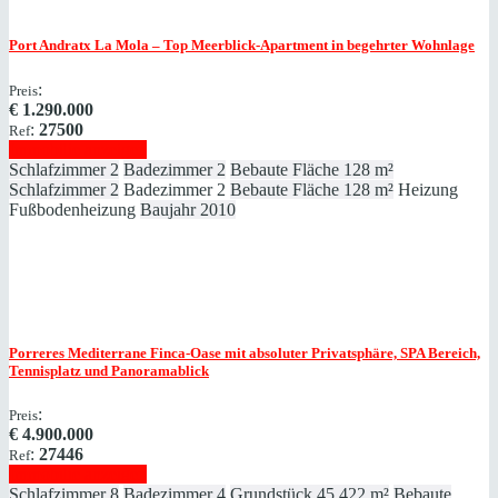
Port Andratx
La Mola – Top Meerblick-Apartment in begehrter Wohnlage
:
Preis
€
1.290.000
:
27500
Ref
Immobilie anzeigen
Schlafzimmer
2
Badezimmer
2
Bebaute Fläche
128 m²
Schlafzimmer
2
Badezimmer
2
Bebaute Fläche
128 m²
Heizung
Fußbodenheizung
Baujahr
2010
Porreres
Mediterrane Finca-Oase mit absoluter Privatsphäre, SPA Bereich,
Tennisplatz und Panoramablick
:
Preis
€
4.900.000
:
27446
Ref
Immobilie anzeigen
Schlafzimmer
8
Badezimmer
4
Grundstück
45.422 m²
Bebaute