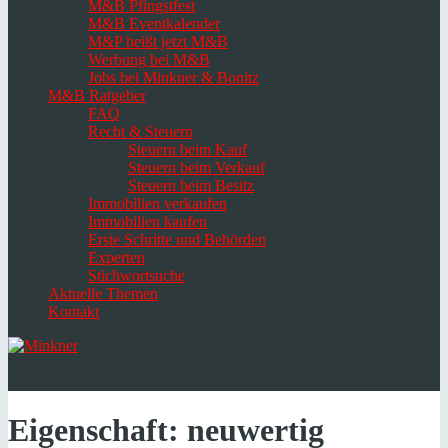
M&B Pfingstfest
M&B Eventkalender
M&P heißt jetzt M&B
Werbung bei M&B
Jobs bei Minkner & Bonitz
M&B Ratgeber
FAQ
Recht & Steuern
Steuern beim Kauf
Steuern beim Verkauf
Steuern beim Besitz
Immobilien verkaufen
Immobilien kaufen
Erste Schritte und Behörden
Experten
Stichwortsuche
Aktuelle Themen
Kontakt
Navigation
umschalten
Select
language
Eigenschaft:
neuwertig