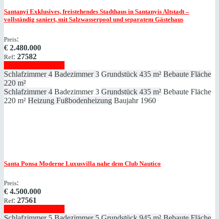
Santanyi
Exklusives, freistehendes Stadthaus in Santanyís Altstadt –
vollständig saniert, mit Salzwasserpool und separatem Gästehaus
:
Preis
€
2.480.000
:
27582
Ref
Immobilie anzeigen
Schlafzimmer
4
Badezimmer
3
Grundstück
435 m²
Bebaute Fläche
220 m²
Schlafzimmer
4
Badezimmer
3
Grundstück
435 m²
Bebaute Fläche
220 m²
Heizung
Fußbodenheizung
Baujahr
1960
Santa Ponsa
Moderne Luxusvilla nahe dem Club Nautico
:
Preis
€
4.500.000
:
27561
Ref
Immobilie anzeigen
Schlafzimmer
5
Badezimmer
5
Grundstück
945 m²
Bebaute Fläche