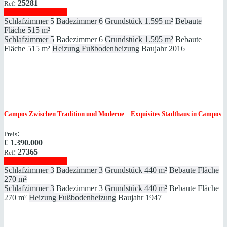
:
25281
Ref
Immobilie anzeigen
Schlafzimmer
5
Badezimmer
6
Grundstück
1.595 m²
Bebaute
Fläche
515 m²
Schlafzimmer
5
Badezimmer
6
Grundstück
1.595 m²
Bebaute
Fläche
515 m²
Heizung
Fußbodenheizung
Baujahr
2016
Campos
Zwischen Tradition und Moderne – Exquisites Stadthaus in Campos
:
Preis
€
1.390.000
:
27365
Ref
Immobilie anzeigen
Schlafzimmer
3
Badezimmer
3
Grundstück
440 m²
Bebaute Fläche
270 m²
Schlafzimmer
3
Badezimmer
3
Grundstück
440 m²
Bebaute Fläche
270 m²
Heizung
Fußbodenheizung
Baujahr
1947