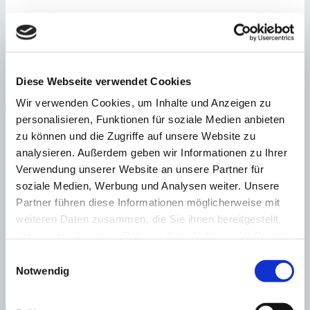
Port Andratx
Cala Llamp – Neubauvilla mit einmaligem Design und
Traumaussicht
:
Preis
Diese Webseite verwendet Cookies
€
11.600.000
:
26884
Ref
Wir verwenden Cookies, um Inhalte und Anzeigen zu
Immobilie anzeigen
personalisieren, Funktionen für soziale Medien anbieten
Schlafzimmer
6
Badezimmer
6
Grundstück
1.038 m²
Bebaute
Fläche
690 m²
zu können und die Zugriffe auf unsere Website zu
Schlafzimmer
6
Badezimmer
6
Grundstück
1.038 m²
Bebaute
analysieren. Außerdem geben wir Informationen zu Ihrer
Fläche
690 m²
Heizung
Fußbodenheizung
Baujahr
2023
Verwendung unserer Website an unsere Partner für
soziale Medien, Werbung und Analysen weiter. Unsere
Partner führen diese Informationen möglicherweise mit
weiteren Daten zusammen, die Sie ihnen bereitgestellt
haben oder die sie im Rahmen Ihrer Nutzung der Dienste
Portals Nous
Grandiose Villa im modernen Design bei Puerto Portals
gesammelt haben.
Einwilligungsauswahl
Notwendig
:
Preis
€
4.950.000
:
26038
Ref