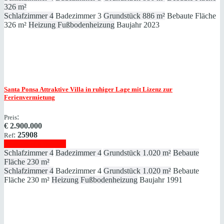
326 m²
Schlafzimmer
4
Badezimmer
3
Grundstück
886 m²
Bebaute Fläche
326 m²
Heizung
Fußbodenheizung
Baujahr
2023
Santa Ponsa
Attraktive Villa in ruhiger Lage mit Lizenz zur
Ferienvermietung
:
Preis
€
2.900.000
:
25908
Ref
Immobilie anzeigen
Schlafzimmer
4
Badezimmer
4
Grundstück
1.020 m²
Bebaute
Fläche
230 m²
Schlafzimmer
4
Badezimmer
4
Grundstück
1.020 m²
Bebaute
Fläche
230 m²
Heizung
Fußbodenheizung
Baujahr
1991