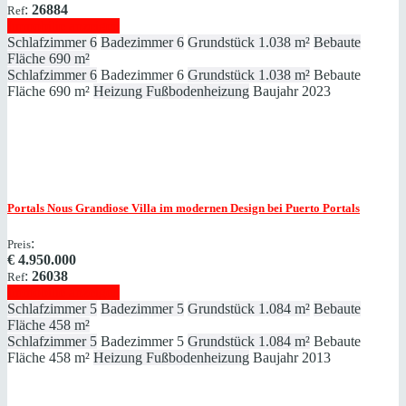
:
26884
Ref
Immobilie anzeigen
Schlafzimmer
6
Badezimmer
6
Grundstück
1.038 m²
Bebaute
Fläche
690 m²
Schlafzimmer
6
Badezimmer
6
Grundstück
1.038 m²
Bebaute
Fläche
690 m²
Heizung
Fußbodenheizung
Baujahr
2023
Portals Nous
Grandiose Villa im modernen Design bei Puerto Portals
:
Preis
€
4.950.000
:
26038
Ref
Immobilie anzeigen
Schlafzimmer
5
Badezimmer
5
Grundstück
1.084 m²
Bebaute
Fläche
458 m²
Schlafzimmer
5
Badezimmer
5
Grundstück
1.084 m²
Bebaute
Fläche
458 m²
Heizung
Fußbodenheizung
Baujahr
2013