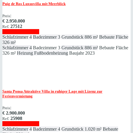
Puig de Ros
Luxusvilla mit Meerblick
:
Preis
€
2.950.000
:
27512
Ref
Immobilie anzeigen
Schlafzimmer
4
Badezimmer
3
Grundstück
886 m²
Bebaute Fläche
326 m²
Schlafzimmer
4
Badezimmer
3
Grundstück
886 m²
Bebaute Fläche
326 m²
Heizung
Fußbodenheizung
Baujahr
2023
Santa Ponsa
Attraktive Villa in ruhiger Lage mit Lizenz zur
Ferienvermietung
:
Preis
€
2.900.000
:
25908
Ref
Immobilie anzeigen
Schlafzimmer
4
Badezimmer
4
Grundstück
1.020 m²
Bebaute