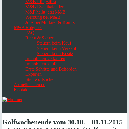
M&B Pfingstfest
M&B Eventkalender
M&P heißt jetzt M&B
Werbung bei M&B
Jobs bei Minkner & Bonitz
M&B Ratgeber
FAQ
Recht & Steuern
Steuern beim Kauf
Steuern beim Verkauf
Steuern beim Besitz
Immobilien verkaufen
Immobilien kaufen
Erste Schritte und Behörden
Experten
Stichwortsuche
Aktuelle Themen
Kontakt
Navigation
umschalten
Select
language
Golfwochenende vom 30.10. – 01.11.2015