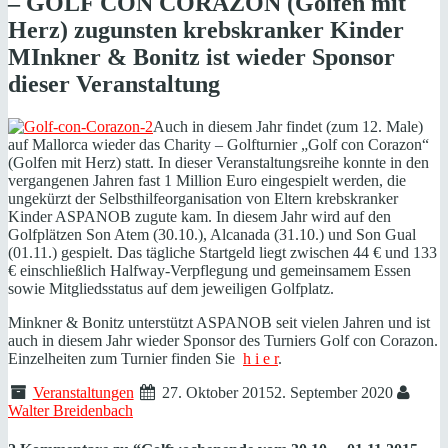
– GOLF CON CORAZON (Golfen mit
Herz) zugunsten krebskranker Kinder
MInkner & Bonitz ist wieder Sponsor
dieser Veranstaltung
Auch in diesem Jahr findet (zum 12. Male)
auf Mallorca wieder das Charity – Golfturnier „Golf con Corazon“
(Golfen mit Herz) statt. In dieser Veranstaltungsreihe konnte in den
vergangenen Jahren fast 1 Million Euro eingespielt werden, die
ungekürzt der Selbsthilfeorganisation von Eltern krebskranker
Kinder ASPANOB zugute kam. In diesem Jahr wird auf den
Golfplätzen Son Atem (30.10.), Alcanada (31.10.) und Son Gual
(01.11.) gespielt. Das tägliche Startgeld liegt zwischen 44 € und 133
€ einschließlich Halfway-Verpflegung und gemeinsamem Essen
sowie Mitgliedsstatus auf dem jeweiligen Golfplatz.
Minkner & Bonitz unterstützt ASPANOB seit vielen Jahren und ist
auch in diesem Jahr wieder Sponsor des Turniers Golf con Corazon.
Einzelheiten zum Turnier finden Sie
h i e r
.
Veranstaltungen
27. Oktober 2015
2. September 2020
Walter Breidenbach