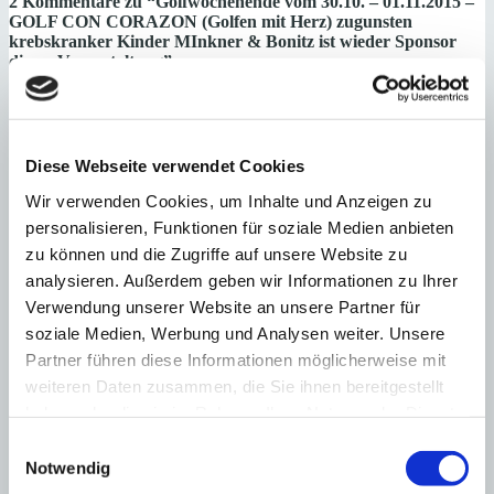
2 Kommentare zu “
Golfwochenende vom 30.10. – 01.11.2015 –
GOLF CON CORAZON (Golfen mit Herz) zugunsten
krebskranker Kinder MInkner & Bonitz ist wieder Sponsor
dieser Veranstaltung
”
Rolf von Hartenstein
schreibt:
27. Oktober 2015
Das soziale Engagement von Minkner & Partner gefällt uns.
Diese Webseite verwendet Cookies
Gern würden wir die Arbeit von ASPANOB ebenfalls
Wir verwenden Cookies, um Inhalte und Anzeigen zu
unterstützen. Können Sie uns eine Kontonummer des Vereins
übermitteln. Besten Dank. Ihr Rolf von Hartenstein
personalisieren, Funktionen für soziale Medien anbieten
zu können und die Zugriffe auf unsere Website zu
Antworten
Sigrid Horstmann
schreibt:
analysieren. Außerdem geben wir Informationen zu Ihrer
23. November 2015
Verwendung unserer Website an unsere Partner für
soziale Medien, Werbung und Analysen weiter. Unsere
Liebes Minkner-Team,
Partner führen diese Informationen möglicherweise mit
ich war leider zur Zeit des Golfturniers nicht auf Mallorca, so
weiteren Daten zusammen, die Sie ihnen bereitgestellt
dass ich nicht teilnehmen konnte. Gern will ich aber auch
haben oder die sie im Rahmen Ihrer Nutzung der Dienste
etwas für die gute Sache tun. Können Sie mir bitte die
Nummer eines Spendenkontos von ASPANOB mitteilen?
gesammelt haben.
Einwilligungsauswahl
Besten Dank. Sigrid Horstmann
Notwendig
Antworten