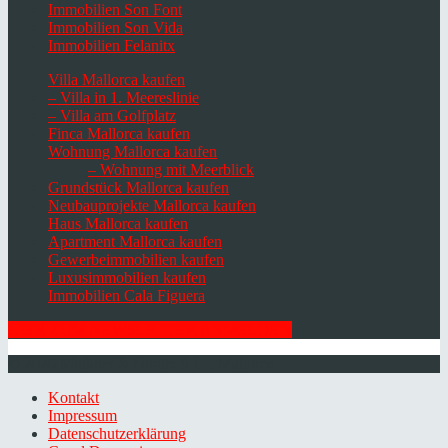
Immobilien Son Font
Immobilien Son Vida
Immobilien Felanitx
Villa Mallorca kaufen
– Villa in 1. Meereslinie
– Villa am Golfplatz
Finca Mallorca kaufen
Wohnung Mallorca kaufen
– Wohnung mit Meerblick
Grundstück Mallorca kaufen
Neubauprojekte Mallorca kaufen
Haus Mallorca kaufen
Apartment Mallorca kaufen
Gewerbeimmobilien kaufen
Luxusimmobilien kaufen
Immobilien Cala Figuera
HIER ZUM NEWSLETTER ANMELDEN
© 2026 Minkner & Bonitz S.L. | Mallorca
Kontakt
Impressum
Datenschutzerklärung