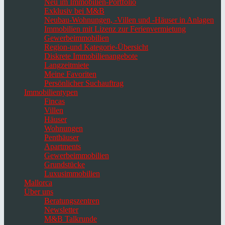
Neu im Immobilien-Portfolio
Exklusiv bei M&B
Neubau-Wohnungen, -Villen und -Häuser in Anlagen
Immobilien mit Lizenz zur Ferienvermietung
Gewerbeimmobilien
Region-und Kategorie-Übersicht
Diskrete Immobilienangebote
Langzeitmiete
Meine Favoriten
Persönlicher Suchauftrag
Immobilientypen
Fincas
Villen
Häuser
Wohnungen
Penthäuser
Apartments
Gewerbeimmobilien
Grundstücke
Luxusimmobilien
Mallorca
Über uns
Beratungszentren
Newsletter
M&B Talkrunde