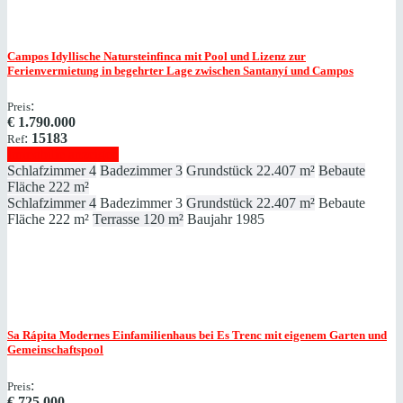
Campos
Idyllische Natursteinfinca mit Pool und Lizenz zur
Ferienvermietung in begehrter Lage zwischen Santanyí und Campos
:
Preis
€
1.790.000
:
15183
Ref
Immobilie anzeigen
Schlafzimmer
4
Badezimmer
3
Grundstück
22.407 m²
Bebaute
Fläche
222 m²
Schlafzimmer
4
Badezimmer
3
Grundstück
22.407 m²
Bebaute
Fläche
222 m²
Terrasse
120 m²
Baujahr
1985
Sa Rápita
Modernes Einfamilienhaus bei Es Trenc mit eigenem Garten und
Gemeinschaftspool
:
Preis
€
725.000