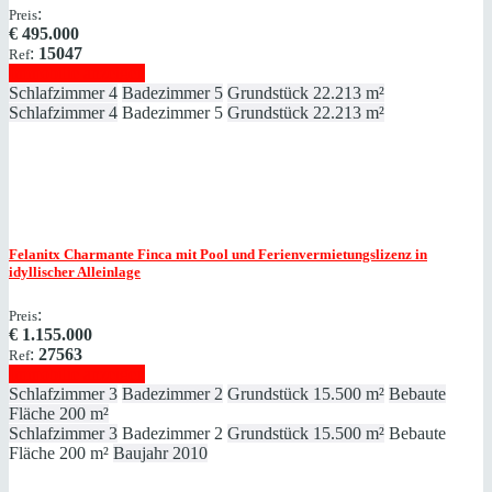
:
Preis
€
495.000
:
15047
Ref
Immobilie anzeigen
Schlafzimmer
4
Badezimmer
5
Grundstück
22.213 m²
Schlafzimmer
4
Badezimmer
5
Grundstück
22.213 m²
Felanitx
Charmante Finca mit Pool und Ferienvermietungslizenz in
idyllischer Alleinlage
:
Preis
€
1.155.000
:
27563
Ref
Immobilie anzeigen
Schlafzimmer
3
Badezimmer
2
Grundstück
15.500 m²
Bebaute
Fläche
200 m²
Schlafzimmer
3
Badezimmer
2
Grundstück
15.500 m²
Bebaute
Fläche
200 m²
Baujahr
2010