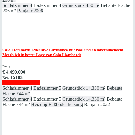
Schlafzimmer
4
Badezimmer
4
Grundstück
450 m²
Bebaute Fläche
206 m²
Baujahr
2006
Cala Llombards
Exklusive Luxusfinca mit Pool und atemberaubendem
Meerblick in bester Lage von Cala Llombards
:
Preis
€
4.490.000
:
15103
Ref
Immobilie anzeigen
Schlafzimmer
4
Badezimmer
5
Grundstück
14.330 m²
Bebaute
Fläche
744 m²
Schlafzimmer
4
Badezimmer
5
Grundstück
14.330 m²
Bebaute
Fläche
744 m²
Heizung
Fußbodenheizung
Baujahr
2022