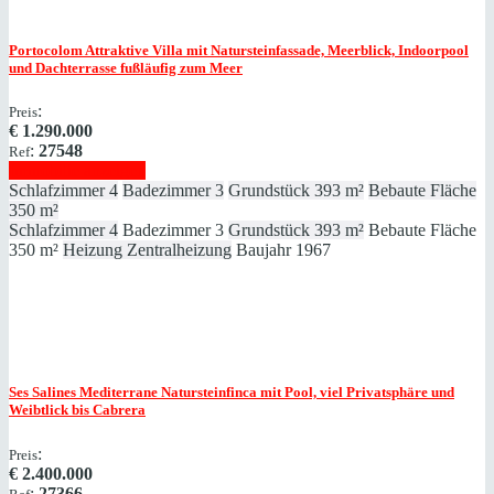
Portocolom
Attraktive Villa mit Natursteinfassade, Meerblick, Indoorpool
und Dachterrasse fußläufig zum Meer
:
Preis
€
1.290.000
:
27548
Ref
Immobilie anzeigen
Schlafzimmer
4
Badezimmer
3
Grundstück
393 m²
Bebaute Fläche
350 m²
Schlafzimmer
4
Badezimmer
3
Grundstück
393 m²
Bebaute Fläche
350 m²
Heizung
Zentralheizung
Baujahr
1967
Ses Salines
Mediterrane Natursteinfinca mit Pool, viel Privatsphäre und
Weibtlick bis Cabrera
:
Preis
€
2.400.000
:
27366