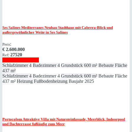
Ses Salines
Mediterranes Neubau Stadthaus mit Cabrera-Blick und
außergewöhnlicher Weite in Ses Salines
:
Preis
€
2.600.000
:
27520
Ref
Immobilie anzeigen
Schlafzimmer
4
Badezimmer
4
Grundstück
600 m²
Bebaute Fläche
437 m²
Schlafzimmer
4
Badezimmer
4
Grundstück
600 m²
Bebaute Fläche
437 m²
Heizung
Fußbodenheizung
Baujahr
2025
Portocolom
Attraktive Villa mit Natursteinfassade, Meerblick, Indoorpool
und Dachterrasse fußläufig zum Meer