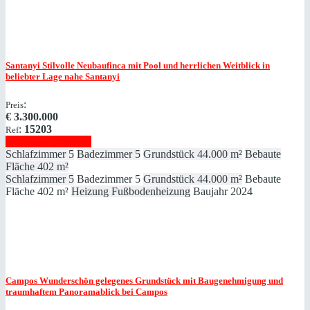
Santanyi
Stilvolle Neubaufinca mit Pool und herrlichen Weitblick in
beliebter Lage nahe Santanyi
:
Preis
€
3.300.000
:
15203
Ref
Immobilie anzeigen
Schlafzimmer
5
Badezimmer
5
Grundstück
44.000 m²
Bebaute
Fläche
402 m²
Schlafzimmer
5
Badezimmer
5
Grundstück
44.000 m²
Bebaute
Fläche
402 m²
Heizung
Fußbodenheizung
Baujahr
2024
Campos
Wunderschön gelegenes Grundstück mit Baugenehmigung und
traumhaftem Panoramablick bei Campos