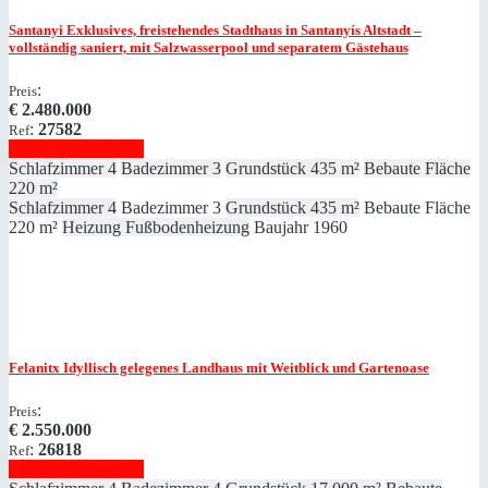
Santanyi
Exklusives, freistehendes Stadthaus in Santanyís Altstadt –
vollständig saniert, mit Salzwasserpool und separatem Gästehaus
:
Preis
€
2.480.000
:
27582
Ref
Immobilie anzeigen
Schlafzimmer
4
Badezimmer
3
Grundstück
435 m²
Bebaute Fläche
220 m²
Schlafzimmer
4
Badezimmer
3
Grundstück
435 m²
Bebaute Fläche
220 m²
Heizung
Fußbodenheizung
Baujahr
1960
Felanitx
Idyllisch gelegenes Landhaus mit Weitblick und Gartenoase
:
Preis
€
2.550.000
:
26818
Ref
Immobilie anzeigen