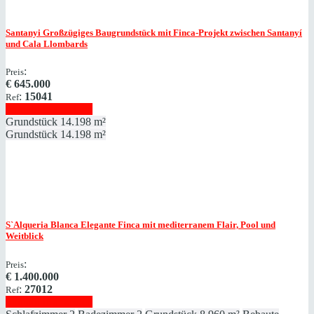
Santanyi
Großzügiges Baugrundstück mit Finca-Projekt zwischen Santanyí
und Cala Llombards
:
Preis
€
645.000
:
15041
Ref
Immobilie anzeigen
Grundstück
14.198 m²
Grundstück
14.198 m²
S`Alqueria Blanca
Elegante Finca mit mediterranem Flair, Pool und
Weitblick
:
Preis
€
1.400.000
:
27012
Ref
Immobilie anzeigen