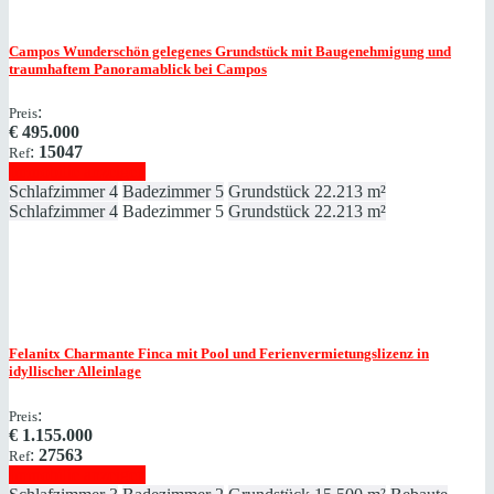
Campos
Wunderschön gelegenes Grundstück mit Baugenehmigung und
traumhaftem Panoramablick bei Campos
:
Preis
€
495.000
:
15047
Ref
Immobilie anzeigen
Schlafzimmer
4
Badezimmer
5
Grundstück
22.213 m²
Schlafzimmer
4
Badezimmer
5
Grundstück
22.213 m²
Felanitx
Charmante Finca mit Pool und Ferienvermietungslizenz in
idyllischer Alleinlage
:
Preis
€
1.155.000
:
27563
Ref
Immobilie anzeigen