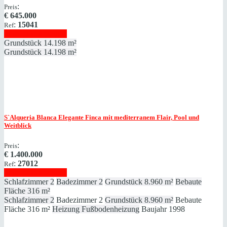
:
Preis
€
645.000
:
15041
Ref
Immobilie anzeigen
Grundstück
14.198 m²
Grundstück
14.198 m²
S`Alqueria Blanca
Elegante Finca mit mediterranem Flair, Pool und
Weitblick
:
Preis
€
1.400.000
:
27012
Ref
Immobilie anzeigen
Schlafzimmer
2
Badezimmer
2
Grundstück
8.960 m²
Bebaute
Fläche
316 m²
Schlafzimmer
2
Badezimmer
2
Grundstück
8.960 m²
Bebaute
Fläche
316 m²
Heizung
Fußbodenheizung
Baujahr
1998