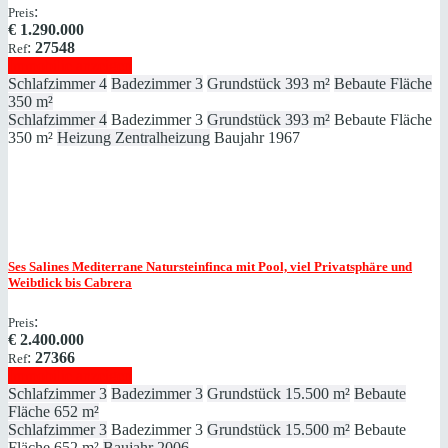
:
Preis
€
1.290.000
:
27548
Ref
Immobilie anzeigen
Schlafzimmer
4
Badezimmer
3
Grundstück
393 m²
Bebaute Fläche
350 m²
Schlafzimmer
4
Badezimmer
3
Grundstück
393 m²
Bebaute Fläche
350 m²
Heizung
Zentralheizung
Baujahr
1967
Ses Salines
Mediterrane Natursteinfinca mit Pool, viel Privatsphäre und
Weibtlick bis Cabrera
:
Preis
€
2.400.000
:
27366
Ref
Immobilie anzeigen
Schlafzimmer
3
Badezimmer
3
Grundstück
15.500 m²
Bebaute
Fläche
652 m²
Schlafzimmer
3
Badezimmer
3
Grundstück
15.500 m²
Bebaute
Fläche
652 m²
Baujahr
2006