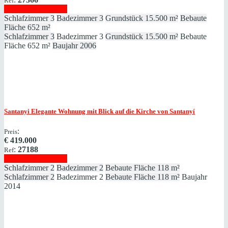
Ref
Immobilie anzeigen
Schlafzimmer
3
Badezimmer
3
Grundstück
15.500 m²
Bebaute
Fläche
652 m²
Schlafzimmer
3
Badezimmer
3
Grundstück
15.500 m²
Bebaute
Fläche
652 m²
Baujahr
2006
Santanyi
Elegante Wohnung mit Blick auf die Kirche von Santanyí
:
Preis
€
419.000
:
27188
Ref
Immobilie anzeigen
Schlafzimmer
2
Badezimmer
2
Bebaute Fläche
118 m²
Schlafzimmer
2
Badezimmer
2
Bebaute Fläche
118 m²
Baujahr
2014