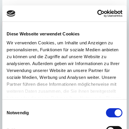
:
Preis
€
1.790.000
:
15183
Ref
Immobilie anzeigen
Schlafzimmer
4
Badezimmer
3
Grundstück
22.407 m²
Bebaute
Diese Webseite verwendet Cookies
Fläche
222 m²
Schlafzimmer
4
Badezimmer
3
Grundstück
22.407 m²
Bebaute
Wir verwenden Cookies, um Inhalte und Anzeigen zu
Fläche
222 m²
Terrasse
120 m²
Baujahr
1985
personalisieren, Funktionen für soziale Medien anbieten
zu können und die Zugriffe auf unsere Website zu
analysieren. Außerdem geben wir Informationen zu Ihrer
Verwendung unserer Website an unsere Partner für
soziale Medien, Werbung und Analysen weiter. Unsere
Sa Rápita
Modernes Einfamilienhaus bei Es Trenc mit eigenem Garten und
Partner führen diese Informationen möglicherweise mit
Gemeinschaftspool
weiteren Daten zusammen, die Sie ihnen bereitgestellt
:
haben oder die sie im Rahmen Ihrer Nutzung der Dienste
Preis
€
725.000
gesammelt haben.
Einwilligungsauswahl
:
27484
Ref
Notwendig
Immobilie anzeigen
Schlafzimmer
3
Badezimmer
3
Grundstück
248 m²
Bebaute Fläche
123 m²
Schlafzimmer
3
Badezimmer
3
Grundstück
248 m²
Bebaute Fläche