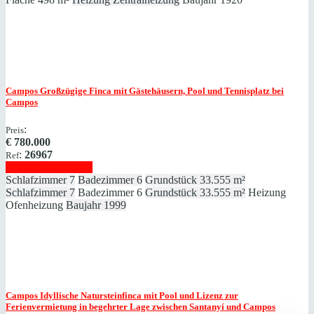
Campos
Großzügige Finca mit Gästehäusern, Pool und Tennisplatz bei
Campos
:
Preis
€
780.000
:
26967
Ref
Immobilie anzeigen
Schlafzimmer
7
Badezimmer
6
Grundstück
33.555 m²
Schlafzimmer
7
Badezimmer
6
Grundstück
33.555 m²
Heizung
Ofenheizung
Baujahr
1999
Campos
Idyllische Natursteinfinca mit Pool und Lizenz zur
Ferienvermietung in begehrter Lage zwischen Santanyí und Campos