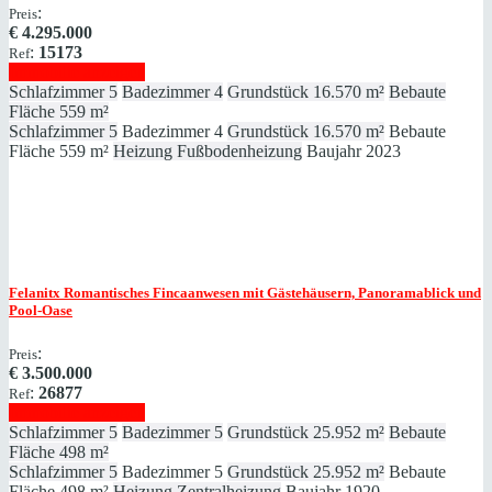
:
Preis
€
4.295.000
:
15173
Ref
Immobilie anzeigen
Schlafzimmer
5
Badezimmer
4
Grundstück
16.570 m²
Bebaute
Fläche
559 m²
Schlafzimmer
5
Badezimmer
4
Grundstück
16.570 m²
Bebaute
Fläche
559 m²
Heizung
Fußbodenheizung
Baujahr
2023
Felanitx
Romantisches Fincaanwesen mit Gästehäusern, Panoramablick und
Pool-Oase
:
Preis
€
3.500.000
:
26877
Ref
Immobilie anzeigen
Schlafzimmer
5
Badezimmer
5
Grundstück
25.952 m²
Bebaute
Fläche
498 m²
Schlafzimmer
5
Badezimmer
5
Grundstück
25.952 m²
Bebaute
Fläche
498 m²
Heizung
Zentralheizung
Baujahr
1920