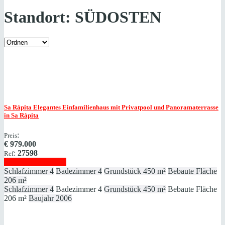
Standort:
SÜDOSTEN
Sa Rápita
Elegantes Einfamilienhaus mit Privatpool und Panoramaterrasse
in Sa Ràpita
:
Preis
€
979.000
:
27598
Ref
Immobilie anzeigen
Schlafzimmer
4
Badezimmer
4
Grundstück
450 m²
Bebaute Fläche
206 m²
Schlafzimmer
4
Badezimmer
4
Grundstück
450 m²
Bebaute Fläche
206 m²
Baujahr
2006