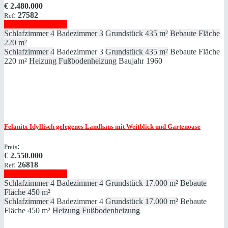
€
2.480.000
:
27582
Ref
Immobilie anzeigen
Schlafzimmer
4
Badezimmer
3
Grundstück
435 m²
Bebaute Fläche
220 m²
Schlafzimmer
4
Badezimmer
3
Grundstück
435 m²
Bebaute Fläche
220 m²
Heizung
Fußbodenheizung
Baujahr
1960
Felanitx
Idyllisch gelegenes Landhaus mit Weitblick und Gartenoase
:
Preis
€
2.550.000
:
26818
Ref
Immobilie anzeigen
Schlafzimmer
4
Badezimmer
4
Grundstück
17.000 m²
Bebaute
Fläche
450 m²
Schlafzimmer
4
Badezimmer
4
Grundstück
17.000 m²
Bebaute
Fläche
450 m²
Heizung
Fußbodenheizung