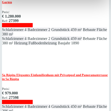
Garten
:
Preis
€
1.280.000
:
27399
Ref
Immobilie anzeigen
Schlafzimmer
4
Badezimmer
2
Grundstück
459 m²
Bebaute Fläche
380 m²
Schlafzimmer
4
Badezimmer
2
Grundstück
459 m²
Bebaute Fläche
380 m²
Heizung
Fußbodenheizung
Baujahr
1890
Sa Rápita
Elegantes Einfamilienhaus mit Privatpool und Panoramaterrasse
in Sa Ràpita
:
Preis
€
979.000
:
27598
Ref
Immobilie anzeigen
Schlafzimmer
4
Badezimmer
4
Grundstück
450 m²
Bebaute Fläche
206 m²