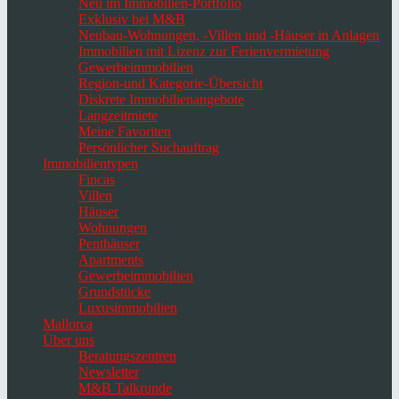
Neu im Immobilien-Portfolio
Exklusiv bei M&B
Neubau-Wohnungen, -Villen und -Häuser in Anlagen
Immobilien mit Lizenz zur Ferienvermietung
Gewerbeimmobilien
Region-und Kategorie-Übersicht
Diskrete Immobilienangebote
Langzeitmiete
Meine Favoriten
Persönlicher Suchauftrag
Immobilientypen
Fincas
Villen
Häuser
Wohnungen
Penthäuser
Apartments
Gewerbeimmobilien
Grundstücke
Luxusimmobilien
Mallorca
Über uns
Beratungszentren
Newsletter
M&B Talkrunde