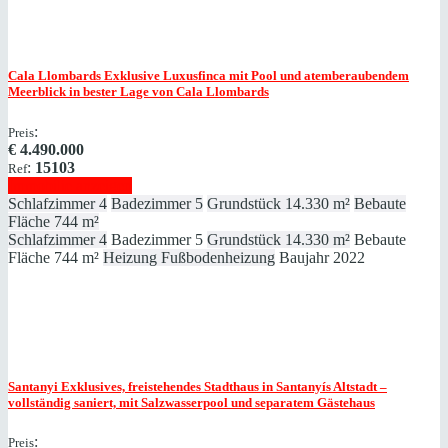
Cala Llombards
Exklusive Luxusfinca mit Pool und atemberaubendem
Meerblick in bester Lage von Cala Llombards
:
Preis
€
4.490.000
:
15103
Ref
Immobilie anzeigen
Schlafzimmer
4
Badezimmer
5
Grundstück
14.330 m²
Bebaute
Fläche
744 m²
Schlafzimmer
4
Badezimmer
5
Grundstück
14.330 m²
Bebaute
Fläche
744 m²
Heizung
Fußbodenheizung
Baujahr
2022
Santanyi
Exklusives, freistehendes Stadthaus in Santanyís Altstadt –
vollständig saniert, mit Salzwasserpool und separatem Gästehaus
:
Preis