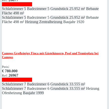
Ref
Immobilie anzeigen
Schlafzimmer
5
Badezimmer
5
Grundstück
25.952 m²
Bebaute
Fläche
498 m²
Schlafzimmer
5
Badezimmer
5
Grundstück
25.952 m²
Bebaute
Fläche
498 m²
Heizung
Zentralheizung
Baujahr
1920
Campos
Großzügige Finca mit Gästehäusern, Pool und Tennisplatz bei
Campos
:
Preis
€
780.000
:
26967
Ref
Immobilie anzeigen
Schlafzimmer
7
Badezimmer
6
Grundstück
33.555 m²
Schlafzimmer
7
Badezimmer
6
Grundstück
33.555 m²
Heizung
Ofenheizung
Baujahr
1999