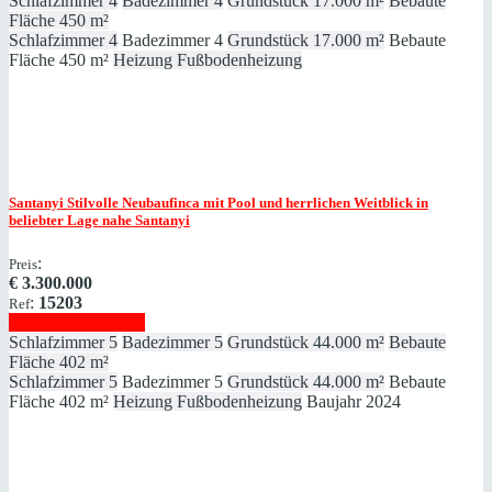
Schlafzimmer
4
Badezimmer
4
Grundstück
17.000 m²
Bebaute
Fläche
450 m²
Schlafzimmer
4
Badezimmer
4
Grundstück
17.000 m²
Bebaute
Fläche
450 m²
Heizung
Fußbodenheizung
Santanyi
Stilvolle Neubaufinca mit Pool und herrlichen Weitblick in
beliebter Lage nahe Santanyi
:
Preis
€
3.300.000
:
15203
Ref
Immobilie anzeigen
Schlafzimmer
5
Badezimmer
5
Grundstück
44.000 m²
Bebaute
Fläche
402 m²
Schlafzimmer
5
Badezimmer
5
Grundstück
44.000 m²
Bebaute
Fläche
402 m²
Heizung
Fußbodenheizung
Baujahr
2024