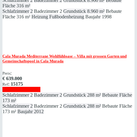
Schlafzimmer
2
Badezimmer
2
Grundstück
8.960 m²
Bebaute
Fläche
316 m²
Schlafzimmer
2
Badezimmer
2
Grundstück
8.960 m²
Bebaute
Fläche
316 m²
Heizung
Fußbodenheizung
Baujahr
1998
Cala Murada
Mediterrane Wohlfühloase – Villa mit grossen Garten und
Gemeinschaftspool in Cala Murada
:
Preis
€
639.000
:
15175
Ref
Immobilie anzeigen
Schlafzimmer
2
Badezimmer
2
Grundstück
288 m²
Bebaute Fläche
173 m²
Schlafzimmer
2
Badezimmer
2
Grundstück
288 m²
Bebaute Fläche
173 m²
Baujahr
2012