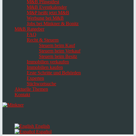
M&B Pfingstfest
M&B Eventkalender
M&P heißt jetzt M&B
Werbung bei M&B
Jobs bei Minkner & Bonitz
M&B Ratgeber
FAQ
Recht & Steuern
Steuern beim Kauf
Steuern beim Verkauf
Steuern beim Besitz
Immobilien verkaufen
Immobilien kaufen
Erste Schritte und Behörden
Experten
Stichwortsuche
Aktuelle Themen
Kontakt
Navigation
umschalten
Select
language
English
Español