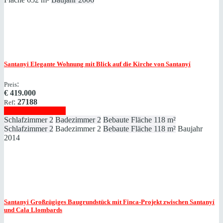
Santanyi
Elegante Wohnung mit Blick auf die Kirche von Santanyí
:
Preis
€
419.000
:
27188
Ref
Immobilie anzeigen
Schlafzimmer
2
Badezimmer
2
Bebaute Fläche
118 m²
Schlafzimmer
2
Badezimmer
2
Bebaute Fläche
118 m²
Baujahr
2014
Santanyi
Großzügiges Baugrundstück mit Finca-Projekt zwischen Santanyí
und Cala Llombards