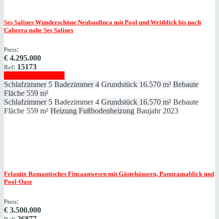
Ses Salines
Wunderschöne Neubaufinca mit Pool und Weitblick bis nach
Cabrera nahe Ses Salines
:
Preis
€
4.295.000
:
15173
Ref
Immobilie anzeigen
Schlafzimmer
5
Badezimmer
4
Grundstück
16.570 m²
Bebaute
Fläche
559 m²
Schlafzimmer
5
Badezimmer
4
Grundstück
16.570 m²
Bebaute
Fläche
559 m²
Heizung
Fußbodenheizung
Baujahr
2023
Felanitx
Romantisches Fincaanwesen mit Gästehäusern, Panoramablick und
Pool-Oase
:
Preis
€
3.500.000
:
26877