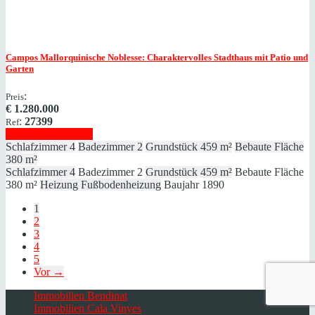
Campos
Mallorquinische Noblesse: Charaktervolles Stadthaus mit Patio und
Garten
:
Preis
€
1.280.000
:
27399
Ref
Immobilie anzeigen
Schlafzimmer
4
Badezimmer
2
Grundstück
459 m²
Bebaute Fläche
380 m²
Schlafzimmer
4
Badezimmer
2
Grundstück
459 m²
Bebaute Fläche
380 m²
Heizung
Fußbodenheizung
Baujahr
1890
1
2
3
4
5
Vor →
Immobilien Bendinat
Immobilien Cala Vinyes