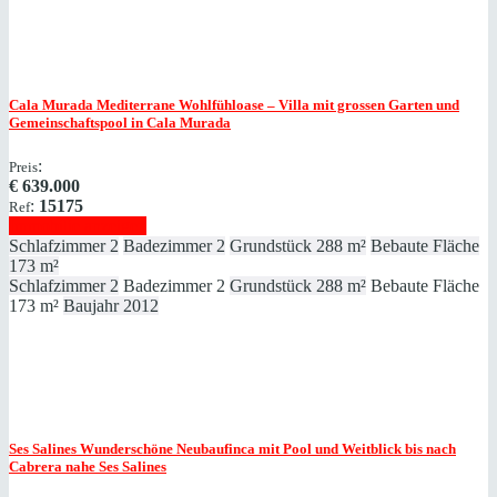
Cala Murada
Mediterrane Wohlfühloase – Villa mit grossen Garten und
Gemeinschaftspool in Cala Murada
:
Preis
€
639.000
:
15175
Ref
Immobilie anzeigen
Schlafzimmer
2
Badezimmer
2
Grundstück
288 m²
Bebaute Fläche
173 m²
Schlafzimmer
2
Badezimmer
2
Grundstück
288 m²
Bebaute Fläche
173 m²
Baujahr
2012
Ses Salines
Wunderschöne Neubaufinca mit Pool und Weitblick bis nach
Cabrera nahe Ses Salines