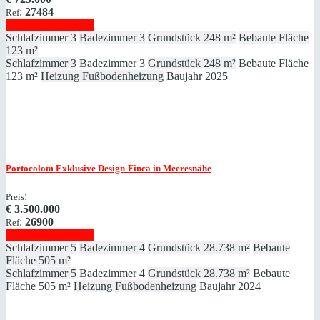
:
27484
Ref
Immobilie anzeigen
Schlafzimmer
3
Badezimmer
3
Grundstück
248 m²
Bebaute Fläche
123 m²
Schlafzimmer
3
Badezimmer
3
Grundstück
248 m²
Bebaute Fläche
123 m²
Heizung
Fußbodenheizung
Baujahr
2025
Portocolom
Exklusive Design-Finca in Meeresnähe
:
Preis
€
3.500.000
:
26900
Ref
Immobilie anzeigen
Schlafzimmer
5
Badezimmer
4
Grundstück
28.738 m²
Bebaute
Fläche
505 m²
Schlafzimmer
5
Badezimmer
4
Grundstück
28.738 m²
Bebaute
Fläche
505 m²
Heizung
Fußbodenheizung
Baujahr
2024