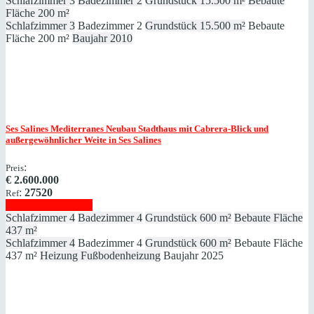
Schlafzimmer
3
Badezimmer
2
Grundstück
15.500 m²
Bebaute
Fläche
200 m²
Schlafzimmer
3
Badezimmer
2
Grundstück
15.500 m²
Bebaute
Fläche
200 m²
Baujahr
2010
Ses Salines
Mediterranes Neubau Stadthaus mit Cabrera-Blick und
außergewöhnlicher Weite in Ses Salines
:
Preis
€
2.600.000
:
27520
Ref
Immobilie anzeigen
Schlafzimmer
4
Badezimmer
4
Grundstück
600 m²
Bebaute Fläche
437 m²
Schlafzimmer
4
Badezimmer
4
Grundstück
600 m²
Bebaute Fläche
437 m²
Heizung
Fußbodenheizung
Baujahr
2025