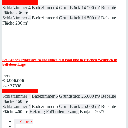
Immobilie anzeigen
Schlafzimmer
4
Badezimmer
4
Grundstück
14.500 m²
Bebaute
Fläche
236 m²
Schlafzimmer
4
Badezimmer
4
Grundstück
14.500 m²
Bebaute
Fläche
236 m²
Ses Salines
Exklusive Neubaufinca mit Pool und herrlichen Weitblick in
beliebter Lage
:
Preis
€
3.900.000
:
27338
Ref
Immobilie anzeigen
Schlafzimmer
4
Badezimmer
5
Grundstück
25.000 m²
Bebaute
Fläche
460 m²
Schlafzimmer
4
Badezimmer
5
Grundstück
25.000 m²
Bebaute
Fläche
460 m²
Heizung
Fußbodenheizung
Baujahr
2025
← Zurück
1