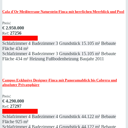
Cala d`Or
Mediterrane Naturstein-Finca mit herrlichen Meerblick und Pool
:
Preis
€
2.950.000
:
27256
Ref
Immobilie anzeigen
Schlafzimmer
4
Badezimmer
3
Grundstück
15.105 m²
Bebaute
Fläche
434 m²
Schlafzimmer
4
Badezimmer
3
Grundstück
15.105 m²
Bebaute
Fläche
434 m²
Heizung
Fußbodenheizung
Baujahr
2011
Campos
Exklusive Designer-Finca mit Panoramablick bis Cabrera und
absoluter Privatsphäre
:
Preis
€
4.290.000
:
27297
Ref
Immobilie anzeigen
Schlafzimmer
4
Badezimmer
4
Grundstück
44.122 m²
Bebaute
Fläche
925 m²
Schlafzimmer
4
Badezimmer
4
Grundstück
44.122 m²
Bebaute