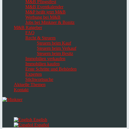
M&B Pfingstfest
M&B Eventkalender
M&P heißt jetzt M&B
Werbung bei M&B
Jobs bei Minkner & Bonitz
M&B Ratgeber
FAQ
Recht & Steuern
Steuern beim Kauf
Steuern beim Verkauf
Steuern beim Besitz
Immobilien verkaufen
Immobilien kaufen
Erste Schritte und Behörden
Experten
Stichwortsuche
Aktuelle Themen
Kontakt
Navigation
umschalten
Select
language
English
Español