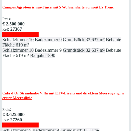
Campos
Agrotourismus-Finca mit 5 Wohneinheiten unweit Es Trenc
:
Preis
€
2.500.000
:
27367
Ref
Immobilie anzeigen
Schlafzimmer
10
Badezimmer
9
Grundstück
32.637 m²
Bebaute
Fläche
619 m²
Schlafzimmer
10
Badezimmer
9
Grundstück
32.637 m²
Bebaute
Fläche
619 m²
Baujahr
1890
Cala d`Or
Strandnahe Villa mit ETV-Lizenz und direktem Meerzugang in
erster Meereslinie
:
Preis
€
3.625.000
:
27260
Ref
Immobilie anzeigen
Schlafzimmer
5
Badezimmer
4
Grundstück
1.111 m²