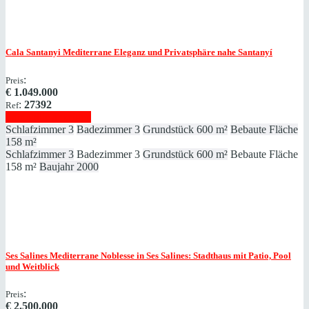
Cala Santanyi
Mediterrane Eleganz und Privatsphäre nahe Santanyí
:
Preis
€
1.049.000
:
27392
Ref
Immobilie anzeigen
Schlafzimmer
3
Badezimmer
3
Grundstück
600 m²
Bebaute Fläche
158 m²
Schlafzimmer
3
Badezimmer
3
Grundstück
600 m²
Bebaute Fläche
158 m²
Baujahr
2000
Ses Salines
Mediterrane Noblesse in Ses Salines: Stadthaus mit Patio, Pool
und Weitblick
:
Preis
€
2.500.000