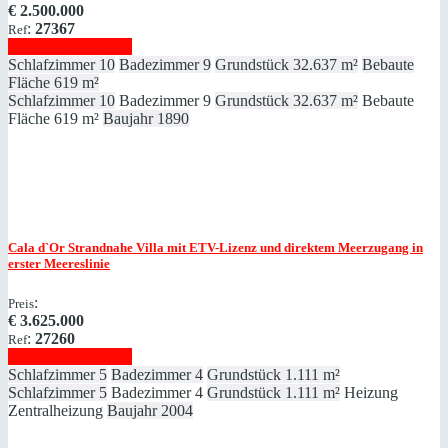
€
2.500.000
:
27367
Ref
Immobilie anzeigen
Schlafzimmer
10
Badezimmer
9
Grundstück
32.637 m²
Bebaute
Fläche
619 m²
Schlafzimmer
10
Badezimmer
9
Grundstück
32.637 m²
Bebaute
Fläche
619 m²
Baujahr
1890
Cala d`Or
Strandnahe Villa mit ETV-Lizenz und direktem Meerzugang in
erster Meereslinie
:
Preis
€
3.625.000
:
27260
Ref
Immobilie anzeigen
Schlafzimmer
5
Badezimmer
4
Grundstück
1.111 m²
Schlafzimmer
5
Badezimmer
4
Grundstück
1.111 m²
Heizung
Zentralheizung
Baujahr
2004