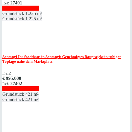
:
27401
Ref
Immobilie anzeigen
Grundstück
1.225 m²
Grundstück
1.225 m²
Santanyi
Ihr Stadthaus in Santanyí: Genehmigtes Bauprojekt in ruhiger
Toplage nahe dem Marktplatz
:
Preis
€
995.000
:
27402
Ref
Immobilie anzeigen
Grundstück
421 m²
Grundstück
421 m²