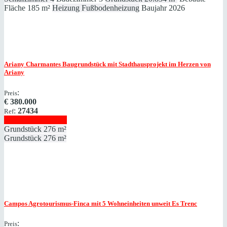
Fläche
185 m²
Heizung
Fußbodenheizung
Baujahr
2026
Ariany
Charmantes Baugrundstück mit Stadthausprojekt im Herzen von
Ariany
:
Preis
€
380.000
:
27434
Ref
Immobilie anzeigen
Grundstück
276 m²
Grundstück
276 m²
Campos
Agrotourismus-Finca mit 5 Wohneinheiten unweit Es Trenc
:
Preis