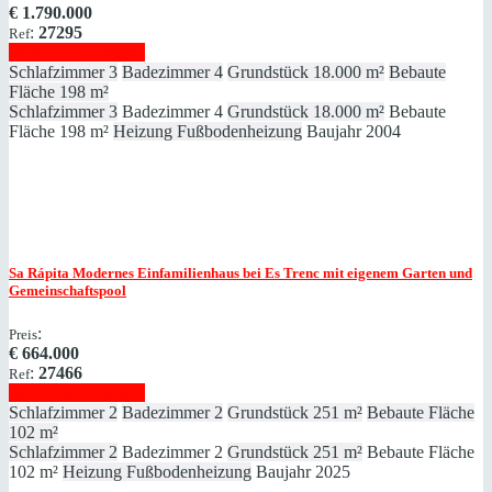
€
1.790.000
:
27295
Ref
Immobilie anzeigen
Schlafzimmer
3
Badezimmer
4
Grundstück
18.000 m²
Bebaute
Fläche
198 m²
Schlafzimmer
3
Badezimmer
4
Grundstück
18.000 m²
Bebaute
Fläche
198 m²
Heizung
Fußbodenheizung
Baujahr
2004
Sa Rápita
Modernes Einfamilienhaus bei Es Trenc mit eigenem Garten und
Gemeinschaftspool
:
Preis
€
664.000
:
27466
Ref
Immobilie anzeigen
Schlafzimmer
2
Badezimmer
2
Grundstück
251 m²
Bebaute Fläche
102 m²
Schlafzimmer
2
Badezimmer
2
Grundstück
251 m²
Bebaute Fläche
102 m²
Heizung
Fußbodenheizung
Baujahr
2025