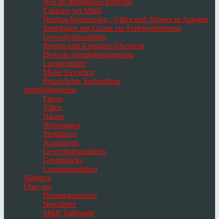
Neu im Immobilien-Portfolio
Exklusiv bei M&B
Neubau-Wohnungen, -Villen und -Häuser in Anlagen
Immobilien mit Lizenz zur Ferienvermietung
Gewerbeimmobilien
Region-und Kategorie-Übersicht
Diskrete Immobilienangebote
Langzeitmiete
Meine Favoriten
Persönlicher Suchauftrag
Immobilientypen
Fincas
Villen
Häuser
Wohnungen
Penthäuser
Apartments
Gewerbeimmobilien
Grundstücke
Luxusimmobilien
Mallorca
Über uns
Beratungszentren
Newsletter
M&B Talkrunde