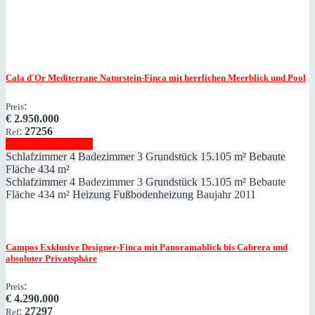
Cala d`Or
Mediterrane Naturstein-Finca mit herrlichen Meerblick und Pool
:
Preis
€
2.950.000
:
27256
Ref
Immobilie anzeigen
Schlafzimmer
4
Badezimmer
3
Grundstück
15.105 m²
Bebaute
Fläche
434 m²
Schlafzimmer
4
Badezimmer
3
Grundstück
15.105 m²
Bebaute
Fläche
434 m²
Heizung
Fußbodenheizung
Baujahr
2011
Campos
Exklusive Designer-Finca mit Panoramablick bis Cabrera und
absoluter Privatsphäre
:
Preis
€
4.290.000
:
27297
Ref