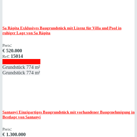
Sa Rápita
Exklusives Baugrundstück mit Lizenz für Villa und Pool in
ruhiger Lage von Sa Rápita
:
Preis
€
520.000
:
15014
Ref
Immobilie anzeigen
Grundstück
774 m²
Grundstück
774 m²
Santanyi
Einzigartiges Baugrundstück mit vorhandener Baugenehmigung in
Bestlage von Santanyí
:
Preis
€
1.300.000