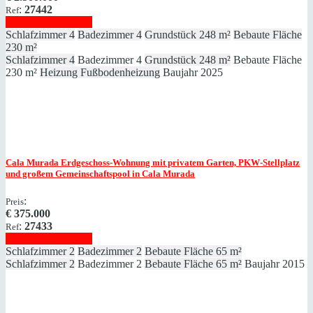
:
27442
Ref
Immobilie anzeigen
Schlafzimmer
4
Badezimmer
4
Grundstück
248 m²
Bebaute Fläche
230 m²
Schlafzimmer
4
Badezimmer
4
Grundstück
248 m²
Bebaute Fläche
230 m²
Heizung
Fußbodenheizung
Baujahr
2025
Cala Murada
Erdgeschoss-Wohnung mit privatem Garten, PKW-Stellplatz
und großem Gemeinschaftspool in Cala Murada
:
Preis
€
375.000
:
27433
Ref
Immobilie anzeigen
Schlafzimmer
2
Badezimmer
2
Bebaute Fläche
65 m²
Schlafzimmer
2
Badezimmer
2
Bebaute Fläche
65 m²
Baujahr
2015