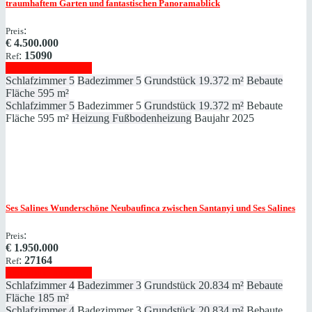
traumhaftem Garten und fantastischen Panoramablick
:
Preis
€
4.500.000
:
15090
Ref
Immobilie anzeigen
Schlafzimmer
5
Badezimmer
5
Grundstück
19.372 m²
Bebaute
Fläche
595 m²
Schlafzimmer
5
Badezimmer
5
Grundstück
19.372 m²
Bebaute
Fläche
595 m²
Heizung
Fußbodenheizung
Baujahr
2025
Ses Salines
Wunderschöne Neubaufinca zwischen Santanyi und Ses Salines
:
Preis
€
1.950.000
:
27164
Ref
Immobilie anzeigen
Schlafzimmer
4
Badezimmer
3
Grundstück
20.834 m²
Bebaute
Fläche
185 m²
Schlafzimmer
4
Badezimmer
3
Grundstück
20.834 m²
Bebaute