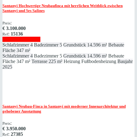
Santanyi
Hochwertige Neubaufinca mit herrlichen Weitblick zwischen
Santanyi und Ses Salines
:
Preis
€
3.100.000
:
15136
Ref
Immobilie anzeigen
Schlafzimmer
4
Badezimmer
5
Grundstück
14.596 m²
Bebaute
Fläche
347 m²
Schlafzimmer
4
Badezimmer
5
Grundstück
14.596 m²
Bebaute
Fläche
347 m²
Terrasse
225 m²
Heizung
Fußbodenheizung
Baujahr
2025
Santanyi
Neubau-Finca in Santanyí mit moderner Innenarchitektur und
gehobener Ausstattung
:
Preis
€
3.950.000
:
27385
Ref