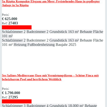
Sa Rápita
Kompakte Eleganz am Meer: Freistehendes Haus in gepflegter
Anlage in Sa Ràpita
:
Preis
€
625.000
:
27483
Ref
Immobilie anzeigen
Schlafzimmer
2
Badezimmer
2
Grundstück
163 m²
Bebaute Fläche
101 m²
Schlafzimmer
2
Badezimmer
2
Grundstück
163 m²
Bebaute Fläche
101 m²
Heizung
Fußbodenheizung
Baujahr
2025
Ses Salines
Mediterrane Oase mit Vermietungslizenz – Schöne Finca mit
beheizbarem Pool und herrlichem Weitblick
:
Preis
€
1.790.000
:
27295
Ref
Immobilie anzeigen
Schlafzimmer
3
Badezimmer
4
Grundstück
18.000 m²
Bebaute