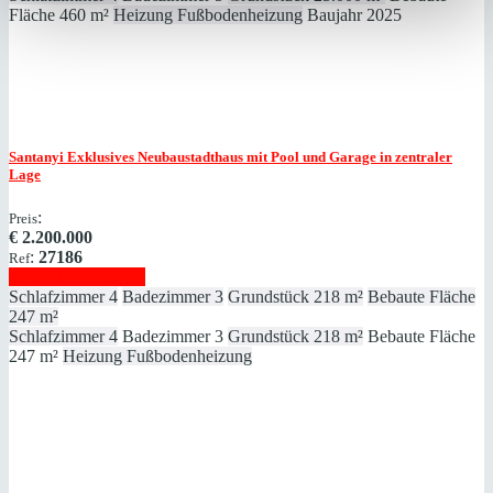
Fläche
460 m²
Heizung
Fußbodenheizung
Baujahr
2025
Santanyi
Exklusives Neubaustadthaus mit Pool und Garage in zentraler
Lage
:
Preis
€
2.200.000
:
27186
Ref
Immobilie anzeigen
Schlafzimmer
4
Badezimmer
3
Grundstück
218 m²
Bebaute Fläche
247 m²
Schlafzimmer
4
Badezimmer
3
Grundstück
218 m²
Bebaute Fläche
247 m²
Heizung
Fußbodenheizung