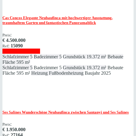
Cas Concos
Elegante Neubaufinca mit hochwertiger Ausstattung,
traumhaftem Garten und fantastischen Panoramablick
:
Preis
€
4.500.000
:
15090
Ref
Immobilie anzeigen
Schlafzimmer
5
Badezimmer
5
Grundstück
19.372 m²
Bebaute
Fläche
595 m²
Schlafzimmer
5
Badezimmer
5
Grundstück
19.372 m²
Bebaute
Fläche
595 m²
Heizung
Fußbodenheizung
Baujahr
2025
Ses Salines
Wunderschöne Neubaufinca zwischen Santanyi und Ses Salines
:
Preis
€
1.950.000
:
27164
Ref