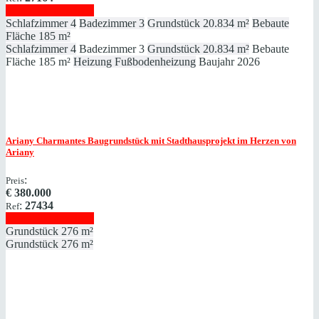
Immobilie anzeigen
Schlafzimmer
4
Badezimmer
3
Grundstück
20.834 m²
Bebaute
Fläche
185 m²
Schlafzimmer
4
Badezimmer
3
Grundstück
20.834 m²
Bebaute
Fläche
185 m²
Heizung
Fußbodenheizung
Baujahr
2026
Ariany
Charmantes Baugrundstück mit Stadthausprojekt im Herzen von
Ariany
:
Preis
€
380.000
:
27434
Ref
Immobilie anzeigen
Grundstück
276 m²
Grundstück
276 m²