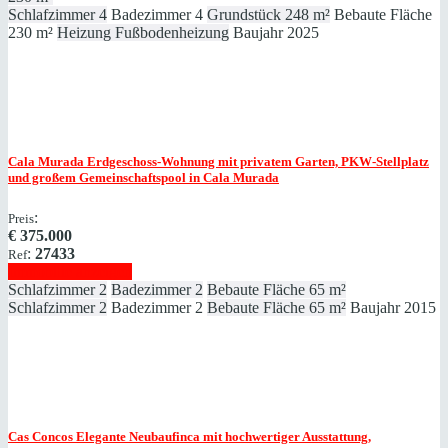
Schlafzimmer
4
Badezimmer
4
Grundstück
248 m²
Bebaute Fläche
230 m²
Heizung
Fußbodenheizung
Baujahr
2025
Cala Murada
Erdgeschoss-Wohnung mit privatem Garten, PKW-Stellplatz
und großem Gemeinschaftspool in Cala Murada
:
Preis
€
375.000
:
27433
Ref
Immobilie anzeigen
Schlafzimmer
2
Badezimmer
2
Bebaute Fläche
65 m²
Schlafzimmer
2
Badezimmer
2
Bebaute Fläche
65 m²
Baujahr
2015
Cas Concos
Elegante Neubaufinca mit hochwertiger Ausstattung,