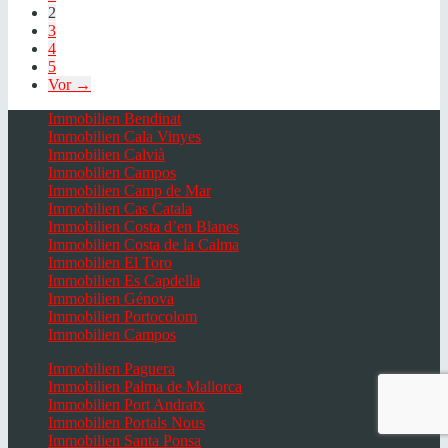
2
3
4
5
Vor →
Immobilien Bendinat
Immobilien Cala Vinyes
Immobilien Calvià
Immobilien Campos
Immobilien Camp de Mar
Immobilien Cas Catala
Immobilien Costa d’en Blanes
Immobilien Costa de la Calma
Immobilien El Toro
Immobilien Es Capdella
Immobilien Génova
Immobilien Portocolom
Immobilien Campos
Immobilien Paguera
Immobilien Palma de Mallorca
Immobilien Port Andratx
Immobilien Portals Nous
Immobilien Santa Ponsa