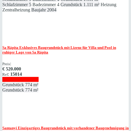
Schlafzimmer
5
Badezimmer
4
Grundstück
1.111 m²
Heizung
Zentralheizung
Baujahr
2004
Sa Rápita
Exklusives Baugrundstück mit Lizenz für Villa und Pool in
ruhiger Lage von Sa Rápita
:
Preis
€
520.000
:
15014
Ref
Immobilie anzeigen
Grundstück
774 m²
Grundstück
774 m²
Santanyi
Einzigartiges Baugrundstück mit vorhandener Baugenehmigung in