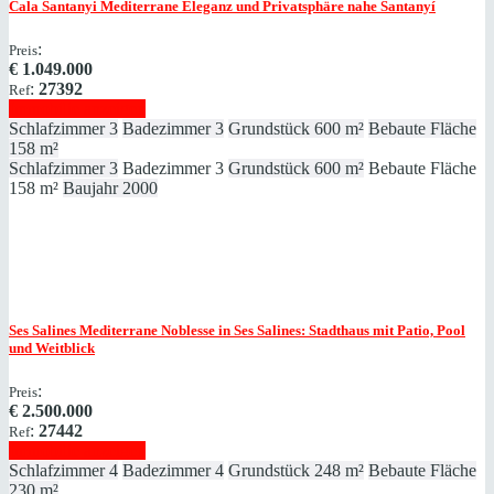
Cala Santanyi
Mediterrane Eleganz und Privatsphäre nahe Santanyí
:
Preis
€
1.049.000
:
27392
Ref
Immobilie anzeigen
Schlafzimmer
3
Badezimmer
3
Grundstück
600 m²
Bebaute Fläche
158 m²
Schlafzimmer
3
Badezimmer
3
Grundstück
600 m²
Bebaute Fläche
158 m²
Baujahr
2000
Ses Salines
Mediterrane Noblesse in Ses Salines: Stadthaus mit Patio, Pool
und Weitblick
:
Preis
€
2.500.000
:
27442
Ref
Immobilie anzeigen
Schlafzimmer
4
Badezimmer
4
Grundstück
248 m²
Bebaute Fläche
230 m²