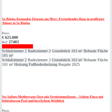
Sa Rápita
Kompakte Eleganz am Meer: Freistehendes Haus in gepflegter
Anlage in Sa Ràpita
:
Preis
€
625.000
:
27483
Ref
Immobilie anzeigen
Schlafzimmer
2
Badezimmer
2
Grundstück
163 m²
Bebaute Fläche
101 m²
Schlafzimmer
2
Badezimmer
2
Grundstück
163 m²
Bebaute Fläche
101 m²
Heizung
Fußbodenheizung
Baujahr
2025
Ses Salines
Mediterrane Oase mit Vermietungslizenz – Schöne Finca mit
beheizbarem Pool und herrlichem Weitblick
:
Preis