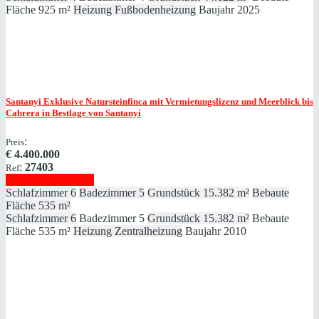
Fläche
925 m²
Heizung
Fußbodenheizung
Baujahr
2025
Santanyi
Exklusive Natursteinfinca mit Vermietungslizenz und Meerblick bis
Cabrera in Bestlage von Santanyí
:
Preis
€
4.400.000
:
27403
Ref
Immobilie anzeigen
Schlafzimmer
6
Badezimmer
5
Grundstück
15.382 m²
Bebaute
Fläche
535 m²
Schlafzimmer
6
Badezimmer
5
Grundstück
15.382 m²
Bebaute
Fläche
535 m²
Heizung
Zentralheizung
Baujahr
2010