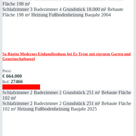
Fläche
198 m²
Schlafzimmer
3
Badezimmer
4
Grundstück
18.000 m²
Bebaute
Fläche
198 m²
Heizung
Fußbodenheizung
Baujahr
2004
Sa Rápita
Modernes Einfamilienhaus bei Es Trenc mit eigenem Garten und
Gemeinschaftspool
:
Preis
€
664.000
:
27466
Ref
Immobilie anzeigen
Schlafzimmer
2
Badezimmer
2
Grundstück
251 m²
Bebaute Fläche
102 m²
Schlafzimmer
2
Badezimmer
2
Grundstück
251 m²
Bebaute Fläche
102 m²
Heizung
Fußbodenheizung
Baujahr
2025