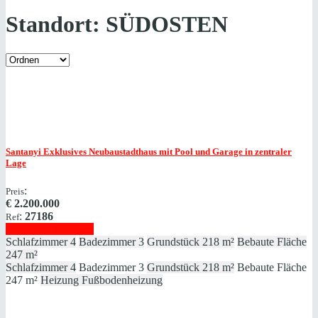
Standort:
SÜDOSTEN
Santanyi
Exklusives Neubaustadthaus mit Pool und Garage in zentraler
Lage
:
Preis
€
2.200.000
:
27186
Ref
Immobilie anzeigen
Schlafzimmer
4
Badezimmer
3
Grundstück
218 m²
Bebaute Fläche
247 m²
Schlafzimmer
4
Badezimmer
3
Grundstück
218 m²
Bebaute Fläche
247 m²
Heizung
Fußbodenheizung