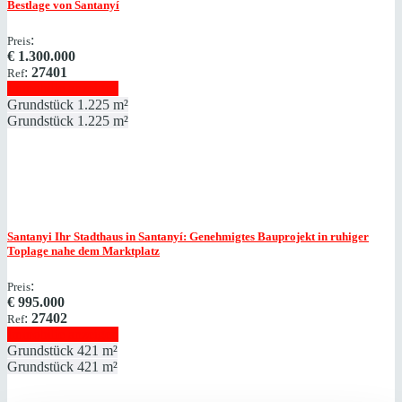
Bestlage von Santanyí
:
Preis
€
1.300.000
:
27401
Ref
Immobilie anzeigen
Grundstück
1.225 m²
Grundstück
1.225 m²
Santanyi
Ihr Stadthaus in Santanyí: Genehmigtes Bauprojekt in ruhiger
Toplage nahe dem Marktplatz
:
Preis
€
995.000
:
27402
Ref
Immobilie anzeigen
Grundstück
421 m²
Grundstück
421 m²