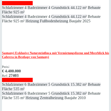
Immobilie anzeigen
Schlafzimmer
4
Badezimmer
4
Grundstück
44.122 m²
Bebaute
Fläche
925 m²
Schlafzimmer
4
Badezimmer
4
Grundstück
44.122 m²
Bebaute
Fläche
925 m²
Heizung
Fußbodenheizung
Baujahr
2025
Santanyi
Exklusive Natursteinfinca mit Vermietungslizenz und Meerblick bis
Cabrera in Bestlage von Santanyí
:
Preis
€
4.400.000
:
27403
Ref
Immobilie anzeigen
Schlafzimmer
6
Badezimmer
5
Grundstück
15.382 m²
Bebaute
Fläche
535 m²
Schlafzimmer
6
Badezimmer
5
Grundstück
15.382 m²
Bebaute
Fläche
535 m²
Heizung
Zentralheizung
Baujahr
2010