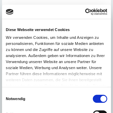
Santanyi
Hochwertige Neubaufinca mit herrlichen Weitblick zwischen
Santanyi und Ses Salines
Diese Webseite verwendet Cookies
:
Preis
Wir verwenden Cookies, um Inhalte und Anzeigen zu
€
3.100.000
personalisieren, Funktionen für soziale Medien anbieten
:
15136
Ref
zu können und die Zugriffe auf unsere Website zu
Immobilie anzeigen
Schlafzimmer
4
Badezimmer
5
Grundstück
14.596 m²
Bebaute
analysieren. Außerdem geben wir Informationen zu Ihrer
Fläche
347 m²
Verwendung unserer Website an unsere Partner für
Schlafzimmer
4
Badezimmer
5
Grundstück
14.596 m²
Bebaute
soziale Medien, Werbung und Analysen weiter. Unsere
Fläche
347 m²
Terrasse
225 m²
Heizung
Fußbodenheizung
Baujahr
2025
Partner führen diese Informationen möglicherweise mit
weiteren Daten zusammen, die Sie ihnen bereitgestellt
haben oder die sie im Rahmen Ihrer Nutzung der Dienste
gesammelt haben.
Einwilligungsauswahl
Notwendig
Santanyi
Neubau-Finca in Santanyí mit moderner Innenarchitektur und
gehobener Ausstattung