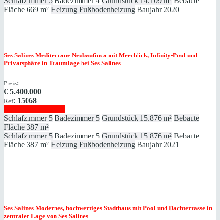
Schlafzimmer
5
Badezimmer
4
Grundstück
14.109 m²
Bebaute
Fläche
669 m²
Heizung
Fußbodenheizung
Baujahr
2020
Ses Salines
Mediterrane Neubaufinca mit Meerblick, Infinity‑Pool und
Privatsphäre in Traumlage bei Ses Salines
:
Preis
€
5.400.000
:
15068
Ref
Immobilie anzeigen
Schlafzimmer
5
Badezimmer
5
Grundstück
15.876 m²
Bebaute
Fläche
387 m²
Schlafzimmer
5
Badezimmer
5
Grundstück
15.876 m²
Bebaute
Fläche
387 m²
Heizung
Fußbodenheizung
Baujahr
2021
Ses Salines
Modernes, hochwertiges Stadthaus mit Pool und Dachterrasse in
zentraler Lage von Ses Salines