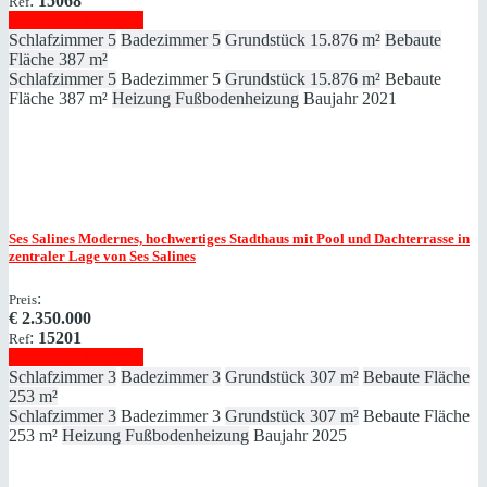
:
15068
Ref
Immobilie anzeigen
Schlafzimmer
5
Badezimmer
5
Grundstück
15.876 m²
Bebaute
Fläche
387 m²
Schlafzimmer
5
Badezimmer
5
Grundstück
15.876 m²
Bebaute
Fläche
387 m²
Heizung
Fußbodenheizung
Baujahr
2021
Ses Salines
Modernes, hochwertiges Stadthaus mit Pool und Dachterrasse in
zentraler Lage von Ses Salines
:
Preis
€
2.350.000
:
15201
Ref
Immobilie anzeigen
Schlafzimmer
3
Badezimmer
3
Grundstück
307 m²
Bebaute Fläche
253 m²
Schlafzimmer
3
Badezimmer
3
Grundstück
307 m²
Bebaute Fläche
253 m²
Heizung
Fußbodenheizung
Baujahr
2025