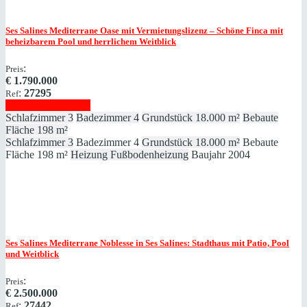
Ses Salines
Mediterrane Oase mit Vermietungslizenz – Schöne Finca mit
beheizbarem Pool und herrlichem Weitblick
:
Preis
€
1.790.000
:
27295
Ref
Immobilie anzeigen
Schlafzimmer
3
Badezimmer
4
Grundstück
18.000 m²
Bebaute
Fläche
198 m²
Schlafzimmer
3
Badezimmer
4
Grundstück
18.000 m²
Bebaute
Fläche
198 m²
Heizung
Fußbodenheizung
Baujahr
2004
Ses Salines
Mediterrane Noblesse in Ses Salines: Stadthaus mit Patio, Pool
und Weitblick
:
Preis
€
2.500.000
:
27442
Ref