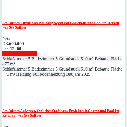
Ses Salines
Luxuriöses Neubauprojekt mit Gästehaus und Pool im Herzen
von Ses Salines
:
Preis
€
3.600.000
:
15200
Ref
Immobilie anzeigen
Schlafzimmer
5
Badezimmer
5
Grundstück
510 m²
Bebaute Fläche
475 m²
Schlafzimmer
5
Badezimmer
5
Grundstück
510 m²
Bebaute Fläche
475 m²
Heizung
Fußbodenheizung
Baujahr
2025
Ses Salines
Außergewöhnliches Stadthaus-Projekt mit Garten und Pool im
Zentrum von Ses Salines
:
Preis