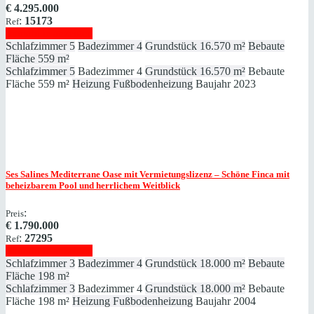
€
4.295.000
:
15173
Ref
Immobilie anzeigen
Schlafzimmer
5
Badezimmer
4
Grundstück
16.570 m²
Bebaute
Fläche
559 m²
Schlafzimmer
5
Badezimmer
4
Grundstück
16.570 m²
Bebaute
Fläche
559 m²
Heizung
Fußbodenheizung
Baujahr
2023
Ses Salines
Mediterrane Oase mit Vermietungslizenz – Schöne Finca mit
beheizbarem Pool und herrlichem Weitblick
:
Preis
€
1.790.000
:
27295
Ref
Immobilie anzeigen
Schlafzimmer
3
Badezimmer
4
Grundstück
18.000 m²
Bebaute
Fläche
198 m²
Schlafzimmer
3
Badezimmer
4
Grundstück
18.000 m²
Bebaute
Fläche
198 m²
Heizung
Fußbodenheizung
Baujahr
2004