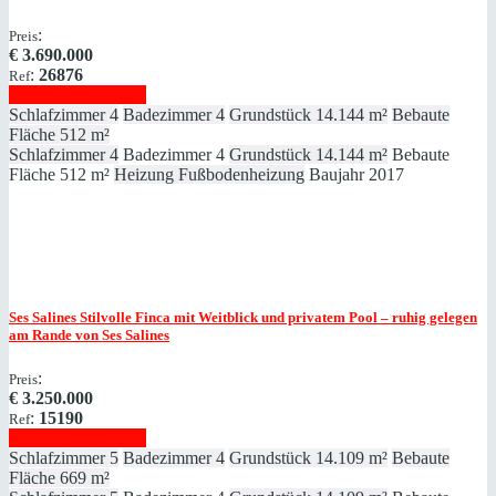
:
Preis
€
3.690.000
:
26876
Ref
Immobilie anzeigen
Schlafzimmer
4
Badezimmer
4
Grundstück
14.144 m²
Bebaute
Fläche
512 m²
Schlafzimmer
4
Badezimmer
4
Grundstück
14.144 m²
Bebaute
Fläche
512 m²
Heizung
Fußbodenheizung
Baujahr
2017
Ses Salines
Stilvolle Finca mit Weitblick und privatem Pool – ruhig gelegen
am Rande von Ses Salines
:
Preis
€
3.250.000
:
15190
Ref
Immobilie anzeigen
Schlafzimmer
5
Badezimmer
4
Grundstück
14.109 m²
Bebaute
Fläche
669 m²