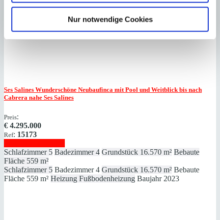
Fläche
652 m²
Schlafzimmer
3
Badezimmer
3
Grundstück
15.500 m²
Bebaute
Nur notwendige Cookies
Fläche
652 m²
Baujahr
2006
Ses Salines
Wunderschöne Neubaufinca mit Pool und Weitblick bis nach
Cabrera nahe Ses Salines
:
Preis
€
4.295.000
:
15173
Ref
Immobilie anzeigen
Schlafzimmer
5
Badezimmer
4
Grundstück
16.570 m²
Bebaute
Fläche
559 m²
Schlafzimmer
5
Badezimmer
4
Grundstück
16.570 m²
Bebaute
Fläche
559 m²
Heizung
Fußbodenheizung
Baujahr
2023