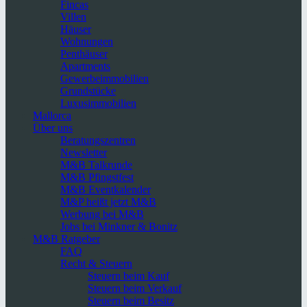
Fincas
Villen
Häuser
Wohnungen
Penthäuser
Apartments
Gewerbeimmobilien
Grundstücke
Luxusimmobilien
Mallorca
Über uns
Beratungszentren
Newsletter
M&B Talkrunde
M&B Pfingstfest
M&B Eventkalender
M&P heißt jetzt M&B
Werbung bei M&B
Jobs bei Minkner & Bonitz
M&B Ratgeber
FAQ
Recht & Steuern
Steuern beim Kauf
Steuern beim Verkauf
Steuern beim Besitz