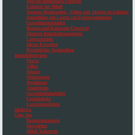
Neu im Immobilien-Portfolio
Exklusiv bei M&B
Neubau-Wohnungen, -Villen und -Häuser in Anlagen
Immobilien mit Lizenz zur Ferienvermietung
Gewerbeimmobilien
Region-und Kategorie-Übersicht
Diskrete Immobilienangebote
Langzeitmiete
Meine Favoriten
Persönlicher Suchauftrag
Immobilientypen
Fincas
Villen
Häuser
Wohnungen
Penthäuser
Apartments
Gewerbeimmobilien
Grundstücke
Luxusimmobilien
Mallorca
Über uns
Beratungszentren
Newsletter
M&B Talkrunde