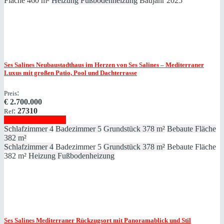
Fläche
460 m²
Heizung
Fußbodenheizung
Baujahr
2025
Ses Salines
Neubaustadthaus im Herzen von Ses Salines – Mediterraner
Luxus mit großen Patio, Pool und Dachterrasse
:
Preis
€
2.700.000
:
27310
Ref
Immobilie anzeigen
Schlafzimmer
4
Badezimmer
5
Grundstück
378 m²
Bebaute Fläche
382 m²
Schlafzimmer
4
Badezimmer
5
Grundstück
378 m²
Bebaute Fläche
382 m²
Heizung
Fußbodenheizung
Ses Salines
Mediterraner Rückzugsort mit Panoramablick und Stil