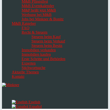
M&B Pfingstfest
M&B Eventkalender
M&P heißt jetzt M&B
Werbung bei M&B
Jobs bei Minkner & Bonitz
M&B Ratgeber
FAQ
Recht & Steuern
Steuern beim Kauf
Steuern beim Verkauf
Steuern beim Besitz
Immobilien verkaufen
Immobilien kaufen
Erste Schritte und Behörden
Experten
Stichwortsuche
Aktuelle Themen
Kontakt
Navigation
umschalten
Select
language
English
Español