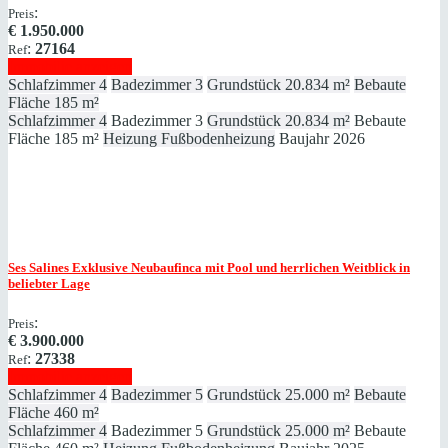
:
Preis
€
1.950.000
:
27164
Ref
Immobilie anzeigen
Schlafzimmer
4
Badezimmer
3
Grundstück
20.834 m²
Bebaute
Fläche
185 m²
Schlafzimmer
4
Badezimmer
3
Grundstück
20.834 m²
Bebaute
Fläche
185 m²
Heizung
Fußbodenheizung
Baujahr
2026
Ses Salines
Exklusive Neubaufinca mit Pool und herrlichen Weitblick in
beliebter Lage
:
Preis
€
3.900.000
:
27338
Ref
Immobilie anzeigen
Schlafzimmer
4
Badezimmer
5
Grundstück
25.000 m²
Bebaute
Fläche
460 m²
Schlafzimmer
4
Badezimmer
5
Grundstück
25.000 m²
Bebaute