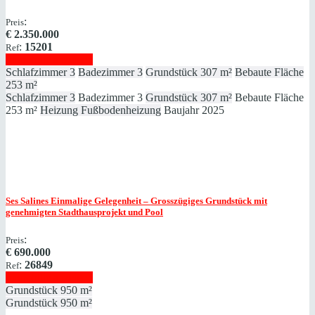
:
Preis
€
2.350.000
:
15201
Ref
Immobilie anzeigen
Schlafzimmer
3
Badezimmer
3
Grundstück
307 m²
Bebaute Fläche
253 m²
Schlafzimmer
3
Badezimmer
3
Grundstück
307 m²
Bebaute Fläche
253 m²
Heizung
Fußbodenheizung
Baujahr
2025
Ses Salines
Einmalige Gelegenheit – Grosszügiges Grundstück mit
genehmigten Stadthausprojekt und Pool
:
Preis
€
690.000
:
26849
Ref
Immobilie anzeigen
Grundstück
950 m²
Grundstück
950 m²