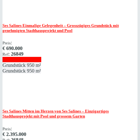
Ses Salines
Einmalige Gelegenheit – Grosszügiges Grundstück mit
genehmigten Stadthausprojekt und Pool
:
Preis
€
690.000
:
26849
Ref
Immobilie anzeigen
Grundstück
950 m²
Grundstück
950 m²
Ses Salines
Mitten im Herzen von Ses Salines – Einzigartiges
Stadthausprojekt mit Pool und grossem Garten
:
Preis
€
2.395.000
:
26848