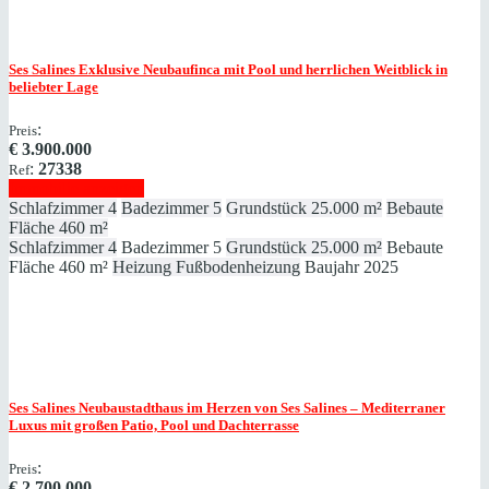
Ses Salines
Exklusive Neubaufinca mit Pool und herrlichen Weitblick in
beliebter Lage
:
Preis
€
3.900.000
:
27338
Ref
Immobilie anzeigen
Schlafzimmer
4
Badezimmer
5
Grundstück
25.000 m²
Bebaute
Fläche
460 m²
Schlafzimmer
4
Badezimmer
5
Grundstück
25.000 m²
Bebaute
Fläche
460 m²
Heizung
Fußbodenheizung
Baujahr
2025
Ses Salines
Neubaustadthaus im Herzen von Ses Salines – Mediterraner
Luxus mit großen Patio, Pool und Dachterrasse
:
Preis
€
2.700.000