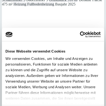
475 m²
Heizung
Fußbodenheizung
Baujahr
2025
Ses Salines
Außergewöhnliches Stadthaus-Projekt mit Garten und Pool im
Zentrum von Ses Salines
:
Preis
Diese Webseite verwendet Cookies
€
3.150.000
:
15152
Ref
Wir verwenden Cookies, um Inhalte und Anzeigen zu
Immobilie anzeigen
personalisieren, Funktionen für soziale Medien anbieten
Schlafzimmer
4
Badezimmer
4
Grundstück
360 m²
Bebaute Fläche
375 m²
zu können und die Zugriffe auf unsere Website zu
Schlafzimmer
4
Badezimmer
4
Grundstück
360 m²
Bebaute Fläche
analysieren. Außerdem geben wir Informationen zu Ihrer
375 m²
Heizung
Fußbodenheizung
Verwendung unserer Website an unsere Partner für
soziale Medien, Werbung und Analysen weiter. Unsere
Partner führen diese Informationen möglicherweise mit
weiteren Daten zusammen, die Sie ihnen bereitgestellt
haben oder die sie im Rahmen Ihrer Nutzung der Dienste