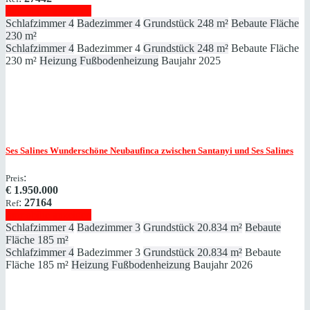
Immobilie anzeigen
Schlafzimmer
4
Badezimmer
4
Grundstück
248 m²
Bebaute Fläche
230 m²
Schlafzimmer
4
Badezimmer
4
Grundstück
248 m²
Bebaute Fläche
230 m²
Heizung
Fußbodenheizung
Baujahr
2025
Ses Salines
Wunderschöne Neubaufinca zwischen Santanyi und Ses Salines
:
Preis
€
1.950.000
:
27164
Ref
Immobilie anzeigen
Schlafzimmer
4
Badezimmer
3
Grundstück
20.834 m²
Bebaute
Fläche
185 m²
Schlafzimmer
4
Badezimmer
3
Grundstück
20.834 m²
Bebaute
Fläche
185 m²
Heizung
Fußbodenheizung
Baujahr
2026