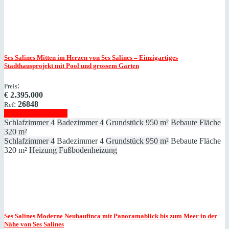
Ses Salines
Mitten im Herzen von Ses Salines – Einzigartiges
Stadthausprojekt mit Pool und grossem Garten
:
Preis
€
2.395.000
:
26848
Ref
Immobilie anzeigen
Schlafzimmer
4
Badezimmer
4
Grundstück
950 m²
Bebaute Fläche
320 m²
Schlafzimmer
4
Badezimmer
4
Grundstück
950 m²
Bebaute Fläche
320 m²
Heizung
Fußbodenheizung
Ses Salines
Moderne Neubaufinca mit Panoramablick bis zum Meer in der
Nähe von Ses Salines