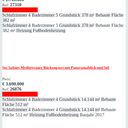
:
27310
Ref
Immobilie anzeigen
Schlafzimmer
4
Badezimmer
5
Grundstück
378 m²
Bebaute Fläche
382 m²
Schlafzimmer
4
Badezimmer
5
Grundstück
378 m²
Bebaute Fläche
382 m²
Heizung
Fußbodenheizung
Ses Salines
Mediterraner Rückzugsort mit Panoramablick und Stil
:
Preis
€
3.690.000
:
26876
Ref
Immobilie anzeigen
Schlafzimmer
4
Badezimmer
4
Grundstück
14.144 m²
Bebaute
Fläche
512 m²
Schlafzimmer
4
Badezimmer
4
Grundstück
14.144 m²
Bebaute
Fläche
512 m²
Heizung
Fußbodenheizung
Baujahr
2017