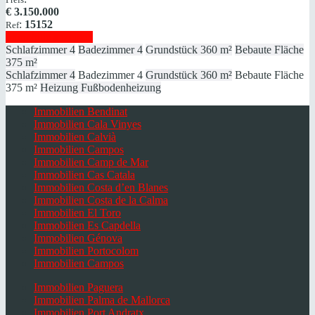
€
3.150.000
:
15152
Ref
Immobilie anzeigen
Schlafzimmer
4
Badezimmer
4
Grundstück
360 m²
Bebaute Fläche
375 m²
Schlafzimmer
4
Badezimmer
4
Grundstück
360 m²
Bebaute Fläche
375 m²
Heizung
Fußbodenheizung
Immobilien Bendinat
Immobilien Cala Vinyes
Immobilien Calvià
Immobilien Campos
Immobilien Camp de Mar
Immobilien Cas Catala
Immobilien Costa d’en Blanes
Immobilien Costa de la Calma
Immobilien El Toro
Immobilien Es Capdella
Immobilien Génova
Immobilien Portocolom
Immobilien Campos
Immobilien Paguera
Immobilien Palma de Mallorca
Immobilien Port Andratx