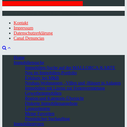
HIER ZUM NEWSLETTER ANMELDEN
© 2026 Minkner & Bonitz S.L. | Mallorca
Kontakt
Impressum
Datenschutzerklärung
Canal Denuncias
Home
Immobiliensuche
Immobilien-Suche auf der MALLORCA-KARTE
Neu im Immobilien-Portfolio
Exklusiv bei M&B
Neubau-Wohnungen, -Villen und -Häuser in Anlagen
Immobilien mit Lizenz zur Ferienvermietung
Gewerbeimmobilien
Region-und Kategorie-Übersicht
Diskrete Immobilienangebote
Langzeitmiete
Meine Favoriten
Persönlicher Suchauftrag
Immobilientypen