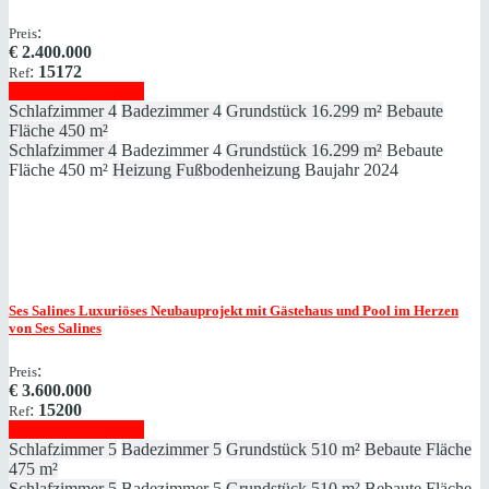
:
Preis
€
2.400.000
:
15172
Ref
Immobilie anzeigen
Schlafzimmer
4
Badezimmer
4
Grundstück
16.299 m²
Bebaute
Fläche
450 m²
Schlafzimmer
4
Badezimmer
4
Grundstück
16.299 m²
Bebaute
Fläche
450 m²
Heizung
Fußbodenheizung
Baujahr
2024
Ses Salines
Luxuriöses Neubauprojekt mit Gästehaus und Pool im Herzen
von Ses Salines
:
Preis
€
3.600.000
:
15200
Ref
Immobilie anzeigen
Schlafzimmer
5
Badezimmer
5
Grundstück
510 m²
Bebaute Fläche
475 m²
Schlafzimmer
5
Badezimmer
5
Grundstück
510 m²
Bebaute Fläche