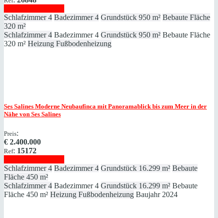
Ref
Immobilie anzeigen
Schlafzimmer
4
Badezimmer
4
Grundstück
950 m²
Bebaute Fläche
320 m²
Schlafzimmer
4
Badezimmer
4
Grundstück
950 m²
Bebaute Fläche
320 m²
Heizung
Fußbodenheizung
Ses Salines
Moderne Neubaufinca mit Panoramablick bis zum Meer in der
Nähe von Ses Salines
:
Preis
€
2.400.000
:
15172
Ref
Immobilie anzeigen
Schlafzimmer
4
Badezimmer
4
Grundstück
16.299 m²
Bebaute
Fläche
450 m²
Schlafzimmer
4
Badezimmer
4
Grundstück
16.299 m²
Bebaute
Fläche
450 m²
Heizung
Fußbodenheizung
Baujahr
2024