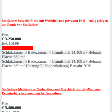
Ses Salines
Stilvolle Finca mit Weitblick und privatem Pool – ruhig gelegen
am Rande von Ses Salines
:
Preis
€
3.250.000
:
15190
Ref
Immobilie anzeigen
Schlafzimmer
5
Badezimmer
4
Grundstück
14.109 m²
Bebaute
Fläche
669 m²
Schlafzimmer
5
Badezimmer
4
Grundstück
14.109 m²
Bebaute
Fläche
669 m²
Heizung
Fußbodenheizung
Baujahr
2020
Ses Salines
Mediterrane Neubaufinca mit Meerblick, Infinity‑Pool und
Privatsphäre in Traumlage bei Ses Salines
:
Preis
€
5.400.000