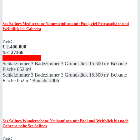
Ses Salines
Mediterrane Natursteinfinca mit Pool, viel Privatsphäre und
Weibtlick bis Cabrera
:
Preis
€
2.400.000
:
27366
Ref
Immobilie anzeigen
Schlafzimmer
3
Badezimmer
3
Grundstück
15.500 m²
Bebaute
Fläche
652 m²
Schlafzimmer
3
Badezimmer
3
Grundstück
15.500 m²
Bebaute
Fläche
652 m²
Baujahr
2006
Ses Salines
Wunderschöne Neubaufinca mit Pool und Weitblick bis nach
Cabrera nahe Ses Salines
:
Preis