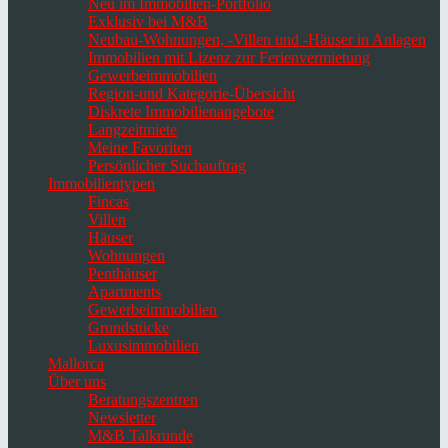
Neu im Immobilien-Portfolio
Exklusiv bei M&B
Neubau-Wohnungen, -Villen und -Häuser in Anlagen
Immobilien mit Lizenz zur Ferienvermietung
Gewerbeimmobilien
Region-und Kategorie-Übersicht
Diskrete Immobilienangebote
Langzeitmiete
Meine Favoriten
Persönlicher Suchauftrag
Immobilientypen
Fincas
Villen
Häuser
Wohnungen
Penthäuser
Apartments
Gewerbeimmobilien
Grundstücke
Luxusimmobilien
Mallorca
Über uns
Beratungszentren
Newsletter
M&B Talkrunde