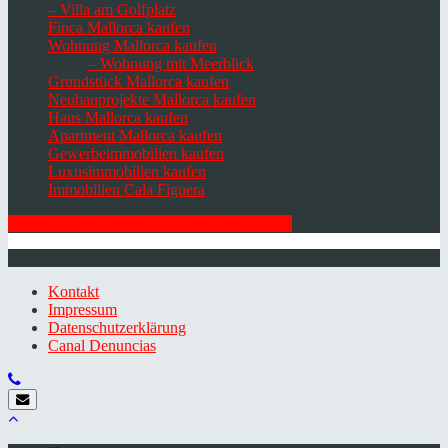
– Villa am Golfplatz
Finca Mallorca kaufen
Wohnung Mallorca kaufen
– Wohnung mit Meerblick
Grundstück Mallorca kaufen
Neubauprojekte Mallorca kaufen
Haus Mallorca kaufen
Apartment Mallorca kaufen
Gewerbeimmobilien kaufen
Luxusimmobilien kaufen
Immobilien Cala Figuera
HIER ZUM NEWSLETTER ANMELDEN
© 2026 Minkner & Bonitz S.L. | Mallorca
Kontakt
Impressum
Datenschutzerklärung
Canal Denuncias