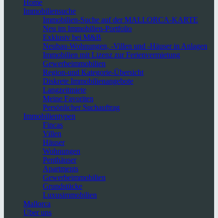
Home
Immobiliensuche
Immobilien-Suche auf der MALLORCA-KARTE
Neu im Immobilien-Portfolio
Exklusiv bei M&B
Neubau-Wohnungen, -Villen und -Häuser in Anlagen
Immobilien mit Lizenz zur Ferienvermietung
Gewerbeimmobilien
Region-und Kategorie-Übersicht
Diskrete Immobilienangebote
Langzeitmiete
Meine Favoriten
Persönlicher Suchauftrag
Immobilientypen
Fincas
Villen
Häuser
Wohnungen
Penthäuser
Apartments
Gewerbeimmobilien
Grundstücke
Luxusimmobilien
Mallorca
Über uns