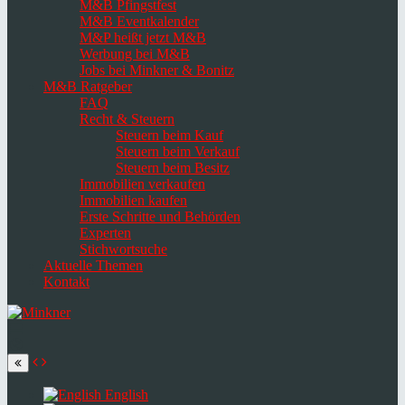
M&B Pfingstfest
M&B Eventkalender
M&P heißt jetzt M&B
Werbung bei M&B
Jobs bei Minkner & Bonitz
M&B Ratgeber
FAQ
Recht & Steuern
Steuern beim Kauf
Steuern beim Verkauf
Steuern beim Besitz
Immobilien verkaufen
Immobilien kaufen
Erste Schritte und Behörden
Experten
Stichwortsuche
Aktuelle Themen
Kontakt
Navigation
umschalten
Select
language
English