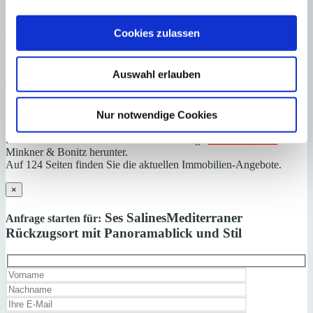
Alle Angaben basieren auf Informationen und Daten, die uns vom
Cookies zulassen
Verkäufer/Auftraggeber zur Verfügung gestellt wurden. Minkner &
Partner übernimmt keinerlei Garantie für Vollständigkeit, Richtigkeit
und Aktualität der Angaben und Legalität der Immobilie. Die
Auswahl erlauben
angegebenen Preise enthalten nicht die vom Käufer zu tragenden
Nebenkosten wie Steuern, Notar-, Grundbuch- und Gestoriakosten.
Nur notwendige Cookies
Laden Sie sich hier den Immobilien-Katalog “
HOMEPAGES
” von
Minkner & Bonitz herunter.
Auf 124 Seiten finden Sie die aktuellen Immobilien-Angebote.
×
Ses Salines
Mediterraner
Anfrage starten für:
Rückzugsort mit Panoramablick und Stil