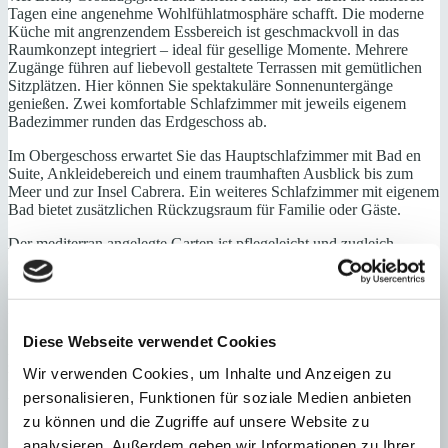
Tagen eine angenehme Wohlfühlatmosphäre schafft. Die moderne
Küche mit angrenzendem Essbereich ist geschmackvoll in das
Raumkonzept integriert – ideal für gesellige Momente. Mehrere
Zugänge führen auf liebevoll gestaltete Terrassen mit gemütlichen
Sitzplätzen. Hier können Sie spektakuläre Sonnenuntergänge
genießen. Zwei komfortable Schlafzimmer mit jeweils eigenem
Badezimmer runden das Erdgeschoss ab.
Im Obergeschoss erwartet Sie das Hauptschlafzimmer mit Bad en
Suite, Ankleidebereich und einem traumhaften Ausblick bis zum
Meer und zur Insel Cabrera. Ein weiteres Schlafzimmer mit eigenem
Bad bietet zusätzlichen Rückzugsraum für Familie oder Gäste.
Der mediterran angelegte Garten ist pflegeleicht und zugleich
einladend gestaltet. Mittelpunkt ist der 20 Meter lange Pool – ein
idealer Ort für entspannte Stunden. Der separate, überdachte
Grillbereich mit Außenkamin lädt zu stimmungsvollen Abenden
unter freiem Himmel ein.
Diese Webseite verwendet Cookies
Abgerundet wird das Angebot durch eine geräumige Garage für
zwei Fahrzeuge mit direktem Zugang zum Haus sowie eine
Wir verwenden Cookies, um Inhalte und Anzeigen zu
Fußbodenheizung, die das ganze Jahr über für angenehmes
personalisieren, Funktionen für soziale Medien anbieten
Wohnklima sorgt.
zu können und die Zugriffe auf unsere Website zu
Erdgeschoss: Offener, grosszügiger Wohn-und Essbereich, Küche, 2
analysieren. Außerdem geben wir Informationen zu Ihrer