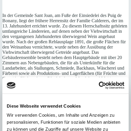
In der Gemeinde Sant Joan, am Fuße der Einsiedelei des Puig de
Bonany, liegt der frühere Herrensitz der Familie Calderers, der im
13. Jahrhundert errichtet wurde. Zu diesem Herrschaftssitz gehörten
umfangreiche Ländereien, auf denen neben der Viehwirtschaft in
den vergangenen Jahrhunderten überwiegend Wein angebaut
wurde. Nach der großen Reblausplage 1891, die große Flächen für
den Weinanbau vernichtete, wurde neben der Ausübung der
Viehwirtschaft überwiegend Getreide angebaut. Das
Gebäudeensemble besteht neben dem Hauptgebäude mit über 20
Zimmern aus Nebengebäuden, die für als Unterkünfte für die
Landarbeiter, als Stallungen, Schmiede, Backhaus, Wäscherei und
Färberei sowie als Produktions- und Lagerflächen (für Früchte und
Getreide, Kichererbsen, Pferdebohnen, Mandeln und Mais) genutzt
wurden und werden. Hier wird auch die mallorquinische
Wurstspezialität „Sobrassada de Mallorca“ produziert. Heute wird
auf dem Anwesen auch wieder
Wein
angebaut, der im Keller in
uralten Fässern lagert und bei Besichtigungen auch verkostet wird.
Diese Webseite verwendet Cookies
1993 wurde Els Calderers dann von dem mallorquinischen Adligen
Francisco Juan de Sentmenat, dessen Familie noch heute Els
Wir verwenden Cookies, um Inhalte und Anzeigen zu
Calderers gehört, zu einem Museum ausgebaut. Das Herrenhaus,
personalisieren, Funktionen für soziale Medien anbieten
von dem teile auch zur Besichtigung offen stehen, beeindruckt mit
zu können und die Zugriffe auf unsere Website zu
prächtigen Wohn- und Repräsentationsräumen, dem Esszimmer mit