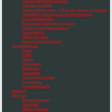
Neu im Immobilien-Portfolio
Exklusiv bei M&B
Neubau-Wohnungen, -Villen und -Häuser in Anlagen
Immobilien mit Lizenz zur Ferienvermietung
Gewerbeimmobilien
Region-und Kategorie-Übersicht
Diskrete Immobilienangebote
Langzeitmiete
Meine Favoriten
Persönlicher Suchauftrag
Immobilientypen
Fincas
Villen
Häuser
Wohnungen
Penthäuser
Apartments
Gewerbeimmobilien
Grundstücke
Luxusimmobilien
Mallorca
Über uns
Beratungszentren
Newsletter
M&B Talkrunde