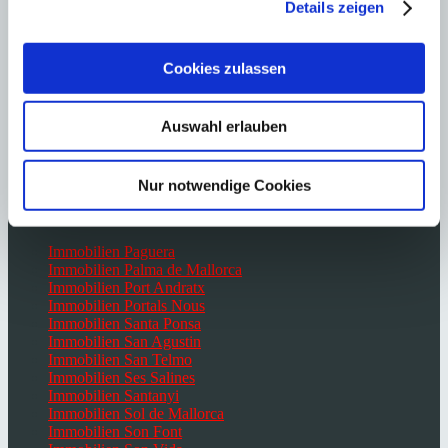
Immobilien Bendinat
Details zeigen
Immobilien Cala Vinyes
Immobilien Calvià
Immobilien Campos
Cookies zulassen
Immobilien Camp de Mar
Immobilien Cas Catala
Immobilien Costa d’en Blanes
Auswahl erlauben
Immobilien Costa de la Calma
Immobilien El Toro
Immobilien Es Capdella
Immobilien Génova
Nur notwendige Cookies
Immobilien Portocolom
Immobilien Campos
Immobilien Paguera
Immobilien Palma de Mallorca
Immobilien Port Andratx
Immobilien Portals Nous
Immobilien Santa Ponsa
Immobilien San Agustin
Immobilien San Telmo
Immobilien Ses Salines
Immobilien Santanyi
Immobilien Sol de Mallorca
Immobilien Son Font