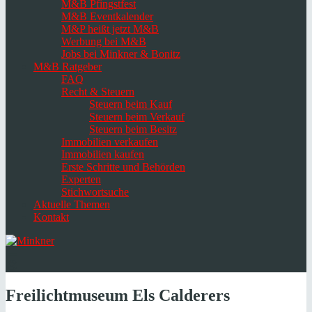
M&B Pfingstfest
M&B Eventkalender
M&P heißt jetzt M&B
Werbung bei M&B
Jobs bei Minkner & Bonitz
M&B Ratgeber
FAQ
Recht & Steuern
Steuern beim Kauf
Steuern beim Verkauf
Steuern beim Besitz
Immobilien verkaufen
Immobilien kaufen
Erste Schritte und Behörden
Experten
Stichwortsuche
Aktuelle Themen
Kontakt
Navigation
umschalten
Select
language
Freilichtmuseum Els Calderers