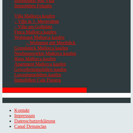
Immobilien Son Vida
Immobilien Felanitx
Villa Mallorca kaufen
– Villa in 1. Meereslinie
– Villa am Golfplatz
Finca Mallorca kaufen
Wohnung Mallorca kaufen
– Wohnung mit Meerblick
Grundstück Mallorca kaufen
Neubauprojekte Mallorca kaufen
Haus Mallorca kaufen
Apartment Mallorca kaufen
Gewerbeimmobilien kaufen
Luxusimmobilien kaufen
Immobilien Cala Figuera
HIER ZUM NEWSLETTER ANMELDEN
© 2026 Minkner & Bonitz S.L. | Mallorca
Kontakt
Impressum
Datenschutzerklärung
Canal Denuncias