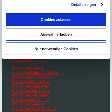
Details zeigen
Immobilien Bendinat
Immobilien Cala Vinyes
Immobilien Calvià
Immobilien Campos
Cookies zulassen
Immobilien Camp de Mar
Immobilien Cas Catala
Immobilien Costa d’en Blanes
Auswahl erlauben
Immobilien Costa de la Calma
Immobilien El Toro
Immobilien Es Capdella
Nur notwendige Cookies
Immobilien Génova
Immobilien Portocolom
Immobilien Campos
Immobilien Paguera
Immobilien Palma de Mallorca
Immobilien Port Andratx
Immobilien Portals Nous
Immobilien Santa Ponsa
Immobilien San Agustin
Immobilien San Telmo
Immobilien Ses Salines
Immobilien Santanyi
Immobilien Sol de Mallorca