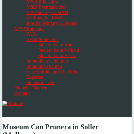
M&B Pfingstfest
M&B Eventkalender
M&P heißt jetzt M&B
Werbung bei M&B
Jobs bei Minkner & Bonitz
M&B Ratgeber
FAQ
Recht & Steuern
Steuern beim Kauf
Steuern beim Verkauf
Steuern beim Besitz
Immobilien verkaufen
Immobilien kaufen
Erste Schritte und Behörden
Experten
Stichwortsuche
Aktuelle Themen
Kontakt
Navigation
umschalten
Select
language
Museum Can Prunera in Soller