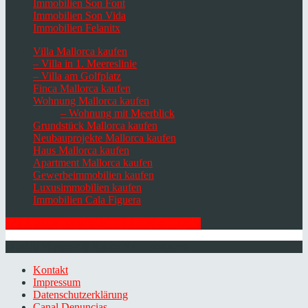
Immobilien Son Font
Immobilien Son Vida
Immobilien Felanitx
Villa Mallorca kaufen
– Villa in 1. Meereslinie
– Villa am Golfplatz
Finca Mallorca kaufen
Wohnung Mallorca kaufen
– Wohnung mit Meerblick
Grundstück Mallorca kaufen
Neubauprojekte Mallorca kaufen
Haus Mallorca kaufen
Apartment Mallorca kaufen
Gewerbeimmobilien kaufen
Luxusimmobilien kaufen
Immobilien Cala Figuera
HIER ZUM NEWSLETTER ANMELDEN
© 2026 Minkner & Bonitz S.L. | Mallorca
Kontakt
Impressum
Datenschutzerklärung
Canal Denuncias