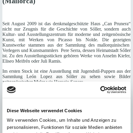
(Mallorca)
Seit August 2009 ist das denkmalgeschützte Haus „Can Prunera“
nicht nur Zeugnis für die Geschichte von Sóller, sondern auch
Kultur- und Ausstellungszentrum für moderne und zeitgenössische
Kunst, mit Werken von Picasso bis Nolde. Die gezeigten
Kunstwerke stammen aus der Sammlung des mallorquinischen
Verlegers und Kunstsammlers Pere Serra, dessen Heimatstadt Sóller
ist. Zu den Ausstellungsstücken gehören Werke von Anselm Kiefer,
Eliseo Meifrén oder Juli Ramis.
Im ersten Stock ist eine Ausstellung mit Jugendstil-Puppen aus der
Sammlung León Lopez aus Sóller zu sehen sowie Bilder
zeitgenössischer Maler wie Horacio Sapere.
Das Kernstück der Ausstellung ist im dritten Stock: Vom Jugendstil
bis zum 21. Jahrhundert. 101 Zeitgenössische Künstler. Hier sind –
vor allem mit Papierarbeiten – die großen Namen vertreten: Picasso,
Miró, Munch, Nolde, Juan Gris, Utrillo, Schiele, Magritte, Leger,
Diese Webseite verwendet Cookies
Penck, Dubuffet, Vostell, Rebecca Horn, Ritch Miller, María
Carbonero, Pep Sirvent, Maraver, Matta, Oppenheim und viele
Wir verwenden Cookies, um Inhalte und Anzeigen zu
andere. Der Raum mit dem schönen Deckengebälk wird von einer
personalisieren, Funktionen für soziale Medien anbieten
großen Keramik von Santiago Calatrava dominiert.