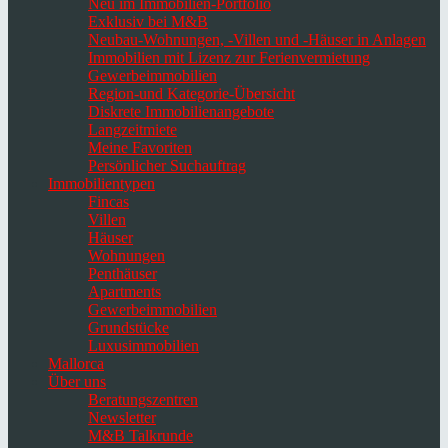
Neu im Immobilien-Portfolio
Exklusiv bei M&B
Neubau-Wohnungen, -Villen und -Häuser in Anlagen
Immobilien mit Lizenz zur Ferienvermietung
Gewerbeimmobilien
Region-und Kategorie-Übersicht
Diskrete Immobilienangebote
Langzeitmiete
Meine Favoriten
Persönlicher Suchauftrag
Immobilientypen
Fincas
Villen
Häuser
Wohnungen
Penthäuser
Apartments
Gewerbeimmobilien
Grundstücke
Luxusimmobilien
Mallorca
Über uns
Beratungszentren
Newsletter
M&B Talkrunde