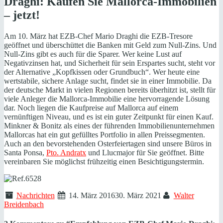
Draghi: Kaufen Sie Mallorca-Immobilien
– jetzt!
Am 10. März hat EZB-Chef Mario Draghi die EZB-Tresore
geöffnet und überschüttet die Banken mit Geld zum Null-Zins. Und
Null-Zins gibt es auch für die Sparer. Wer keine Lust auf
Negativzinsen hat, und Sicherheit für sein Erspartes sucht, steht vor
der Alternative „Kopfkissen oder Grundbuch“. Wer heute eine
wertstabile, sichere Anlage sucht, findet sie in einer Immobilie. Da
der deutsche Markt in vielen Regionen bereits überhitzt ist, stellt für
viele Anleger die Mallorca-Immobilie eine hervorragende Lösung
dar. Noch liegen die Kaufpreise auf Mallorca auf einem
vernünftigen Niveau, und es ist ein guter Zeitpunkt für einen Kauf.
Minkner & Bonitz als eines der führenden Immobilienunternehmen
Mallorcas hat ein gut gefülltes Portfolio in allen Preissegmenten.
Auch an den bevorstehenden Osterfeiertagen sind unsere Büros in
Santa Ponsa,
Pto. Andratx
und Llucmajor für Sie geöffnet. Bitte
vereinbaren Sie möglichst frühzeitig einen Besichtigungstermin.
Nachrichten
14. März 2016
30. März 2021
Walter
Breidenbach