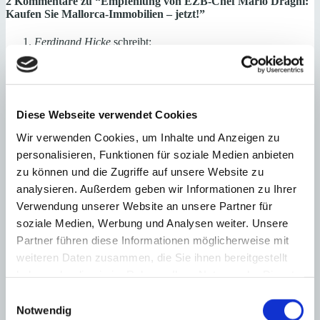
2 Kommentare zu “
Empfehlung von EZB-Chef Mario Draghi:
Kaufen Sie Mallorca-Immobilien – jetzt!
”
Ferdinand Hicke
schreibt:
18. März 2016
Meine Familie hatte schon mehrere Immobilien auf Mallorca,
und immer haben wir beim Verkauf einen ordentlichen
Gewinn erzielt – Dank der guten Beratung durch Minkner &
Diese Webseite verwendet Cookies
Partner. Deshalb ist für uns die Mallorca-Immobilie als
Kapitalanlage die 1. Wahl. Draghi hin oder her. Ihr Ferdinand
Wir verwenden Cookies, um Inhalte und Anzeigen zu
Hicke
personalisieren, Funktionen für soziale Medien anbieten
Antworten
zu können und die Zugriffe auf unsere Website zu
Frank Scheidewand
schreibt:
analysieren. Außerdem geben wir Informationen zu Ihrer
18. März 2016
Verwendung unserer Website an unsere Partner für
In den heutigen Zeiten, in denen es keine Zinsen mehr auf das
soziale Medien, Werbung und Analysen weiter. Unsere
Kapital gibt, ist die Rendite zweitrangig. Wichtig ist, dass die
Partner führen diese Informationen möglicherweise mit
Anlage werthaltig ist und vielleicht noch ein kleines
Steigerungspotenzial hat. Das scheint mir bei einer Mallorca-
weiteren Daten zusammen, die Sie ihnen bereitgestellt
Immobilie gegeben zu sein. Deshalb werden wir über die
haben oder die sie im Rahmen Ihrer Nutzung der Dienste
Osterfeiertage Draghis Rat folgen und auf Mallorca auf
gesammelt haben.
Immobiliensuche gehen. Mit freundlichen Grüßen, Familie
Einwilligungsauswahl
Frank Scheidewand
Notwendig