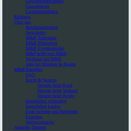
Gewerbeimmobilien
Grundstücke
Luxusimmobilien
Mallorca
Über uns
Beratungszentren
Newsletter
M&B Talkrunde
M&B Pfingstfest
M&B Eventkalender
M&P heißt jetzt M&B
Werbung bei M&B
Jobs bei Minkner & Bonitz
M&B Ratgeber
FAQ
Recht & Steuern
Steuern beim Kauf
Steuern beim Verkauf
Steuern beim Besitz
Immobilien verkaufen
Immobilien kaufen
Erste Schritte und Behörden
Experten
Stichwortsuche
Aktuelle Themen