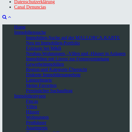
Datenschutzerklärung
Canal Denuncias
Home
Immobiliensuche
Immobilien-Suche auf der MALLORCA-KARTE
Neu im Immobilien-Portfolio
Exklusiv bei M&B
Neubau-Wohnungen, -Villen und -Häuser in Anlagen
Immobilien mit Lizenz zur Ferienvermietung
Gewerbeimmobilien
Region-und Kategorie-Übersicht
Diskrete Immobilienangebote
Langzeitmiete
Meine Favoriten
Persönlicher Suchauftrag
Immobilientypen
Fincas
Villen
Häuser
Wohnungen
Penthäuser
Apartments