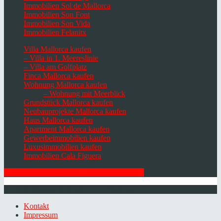
Immobilien Sol de Mallorca
Immobilien Son Font
Immobilien Son Vida
Immobilien Felanitx
Villa Mallorca kaufen
– Villa in 1. Meereslinie
– Villa am Golfplatz
Finca Mallorca kaufen
Wohnung Mallorca kaufen
– Wohnung mit Meerblick
Grundstück Mallorca kaufen
Neubauprojekte Mallorca kaufen
Haus Mallorca kaufen
Apartment Mallorca kaufen
Gewerbeimmobilien kaufen
Luxusimmobilien kaufen
Immobilien Cala Figuera
HIER ZUM NEWSLETTER ANMELDEN
© 2026 Minkner & Bonitz S.L. | Mallorca
Kontakt
Impressum