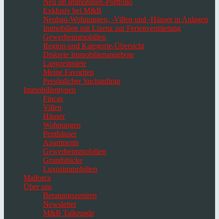
Neu im Immobilien-Portfolio
Exklusiv bei M&B
Neubau-Wohnungen, -Villen und -Häuser in Anlagen
Immobilien mit Lizenz zur Ferienvermietung
Gewerbeimmobilien
Region-und Kategorie-Übersicht
Diskrete Immobilienangebote
Langzeitmiete
Meine Favoriten
Persönlicher Suchauftrag
Immobilientypen
Fincas
Villen
Häuser
Wohnungen
Penthäuser
Apartments
Gewerbeimmobilien
Grundstücke
Luxusimmobilien
Mallorca
Über uns
Beratungszentren
Newsletter
M&B Talkrunde