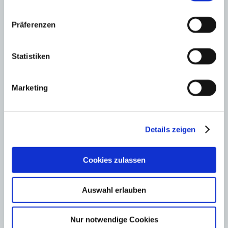
Antworten
Präferenzen
Kommentar schreiben
Ihre E-Mail-Adresse wird nicht veröffentlicht.
Statistiken
Kommentar
*
Marketing
Details zeigen
Name
*
Cookies zulassen
E-Mail
*
Webseite
Auswahl erlauben
Name, E-Mail-Adresse und Website in diesem Browser für
meinen nächsten Kommentar speichern.
Nur notwendige Cookies