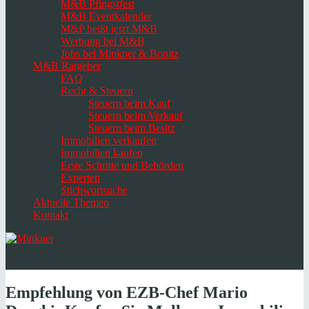
M&B Pfingstfest
M&B Eventkalender
M&P heißt jetzt M&B
Werbung bei M&B
Jobs bei Minkner & Bonitz
M&B Ratgeber
FAQ
Recht & Steuern
Steuern beim Kauf
Steuern beim Verkauf
Steuern beim Besitz
Immobilien verkaufen
Immobilien kaufen
Erste Schritte und Behörden
Experten
Stichwortsuche
Aktuelle Themen
Kontakt
Navigation
umschalten
Select
language
Empfehlung von EZB-Chef Mario