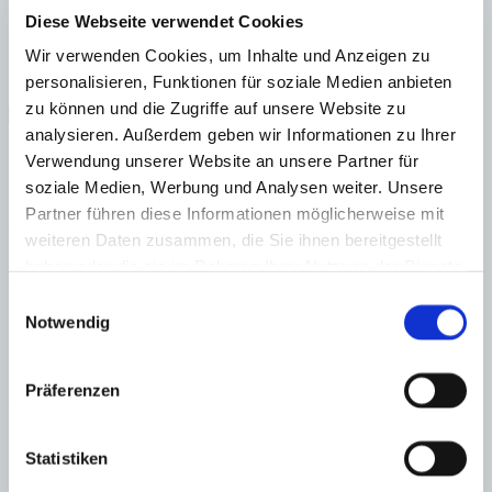
D
Diese Webseite verwendet Cookies
E
Wir verwenden Cookies, um Inhalte und Anzeigen zu
F
G
personalisieren, Funktionen für soziale Medien anbieten
zu können und die Zugriffe auf unsere Website zu
Steuern beim Immobilienkauf auf Mallorca!
analysieren. Außerdem geben wir Informationen zu Ihrer
Zuständiges Büro
Verwendung unserer Website an unsere Partner für
soziale Medien, Werbung und Analysen weiter. Unsere
OFICINA CENTRAL SANTA PONSA | Andrin Vögeli
Partner führen diese Informationen möglicherweise mit
0034971695255
weiteren Daten zusammen, die Sie ihnen bereitgestellt
haben oder die sie im Rahmen Ihrer Nutzung der Dienste
Haftungs- und Courtageklausel
gesammelt haben.
Einwilligungsauswahl
Alle Angaben basieren auf Informationen und Daten, die uns vom
Notwendig
Verkäufer/Auftraggeber zur Verfügung gestellt wurden. Minkner &
Partner übernimmt keinerlei Garantie für Vollständigkeit, Richtigkeit
und Aktualität der Angaben und Legalität der Immobilie. Die
Präferenzen
angegebenen Preise enthalten nicht die vom Käufer zu tragenden
Nebenkosten wie Steuern, Notar-, Grundbuch- und Gestoriakosten.
Statistiken