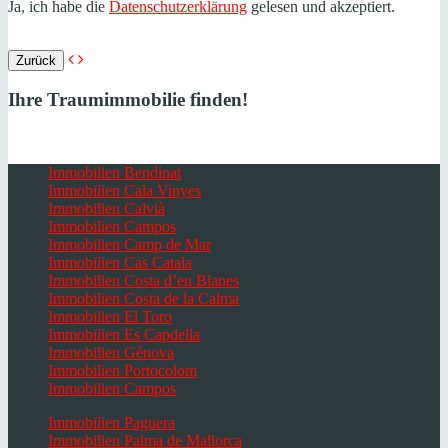
Ja, ich habe die
Datenschutzerklärung
gelesen und akzeptiert.
Zurück
Ihre Traumimmobilie finden!
Immobilien Bendinat
Immobilien Cala Vinyes
Immobilien Calvià
Immobilien Campos
Immobilien Camp de Mar
Immobilien Cas Catala
Immobilien Costa d’en Blanes
Immobilien Costa de la Calma
Immobilien El Toro
Immobilien Es Capdella
Immobilien Génova
Immobilien Portocolom
Immobilien Campos
Immobilien Paguera
Immobilien Palma de Mallorca