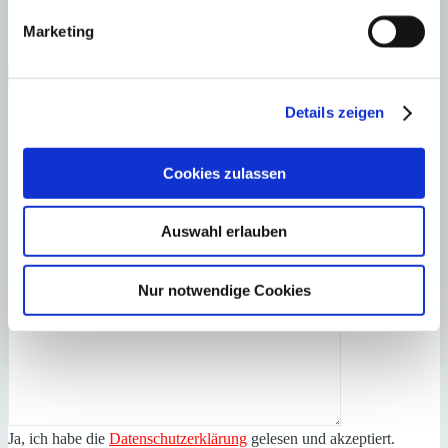
Laden Sie sich hier den Immobilien-Katalog “
HOMEPAGES
” von
Minkner & Bonitz herunter.
Marketing
Auf 124 Seiten finden Sie die aktuellen Immobilien-Angebote.
×
Details zeigen
Santa Ponsa
Exklusives Penthaus
Anfrage starten für:
in zentrumsnaher Residenz mit Panoramablick
Cookies zulassen
Auswahl erlauben
Nur notwendige Cookies
Ja, ich habe die
Datenschutzerklärung
gelesen und akzeptiert.