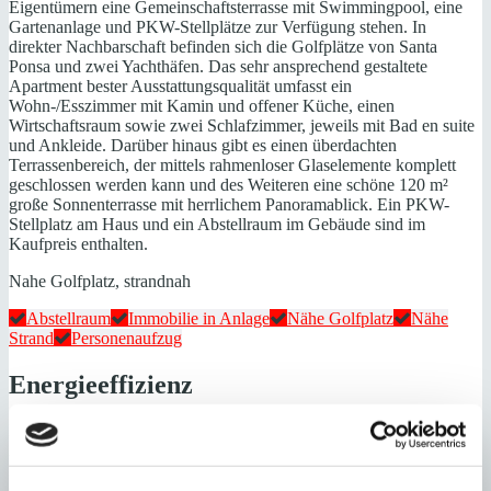
Eigentümern eine Gemeinschaftsterrasse mit Swimmingpool, eine
Gartenanlage und PKW-Stellplätze zur Verfügung stehen. In
direkter Nachbarschaft befinden sich die Golfplätze von Santa
Ponsa und zwei Yachthäfen. Das sehr ansprechend gestaltete
Apartment bester Ausstattungsqualität umfasst ein
Wohn-/Esszimmer mit Kamin und offener Küche, einen
Wirtschaftsraum sowie zwei Schlafzimmer, jeweils mit Bad en suite
und Ankleide. Darüber hinaus gibt es einen überdachten
Terrassenbereich, der mittels rahmenloser Glaselemente komplett
geschlossen werden kann und des Weiteren eine schöne 120 m²
große Sonnenterrasse mit herrlichem Panoramablick. Ein PKW-
Stellplatz am Haus und ein Abstellraum im Gebäude sind im
Kaufpreis enthalten.
Nahe Golfplatz, strandnah
Abstellraum
Immobilie in Anlage
Nähe Golfplatz
Nähe
Strand
Personenaufzug
Energieeffizienz
Energiezertifikat wurde beantragt
A
B
C