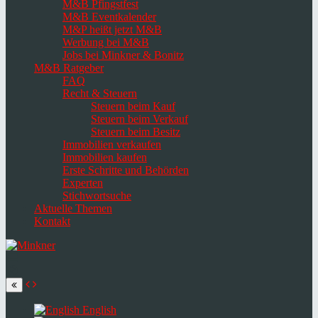
M&B Pfingstfest
M&B Eventkalender
M&P heißt jetzt M&B
Werbung bei M&B
Jobs bei Minkner & Bonitz
M&B Ratgeber
FAQ
Recht & Steuern
Steuern beim Kauf
Steuern beim Verkauf
Steuern beim Besitz
Immobilien verkaufen
Immobilien kaufen
Erste Schritte und Behörden
Experten
Stichwortsuche
Aktuelle Themen
Kontakt
Navigation
umschalten
Select
language
English