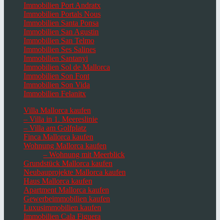
Immobilien Port Andratx
Immobilien Portals Nous
Immobilien Santa Ponsa
Immobilien San Agustin
Immobilien San Telmo
Immobilien Ses Salines
Immobilien Santanyi
Immobilien Sol de Mallorca
Immobilien Son Font
Immobilien Son Vida
Immobilien Felanitx
Villa Mallorca kaufen
– Villa in 1. Meereslinie
– Villa am Golfplatz
Finca Mallorca kaufen
Wohnung Mallorca kaufen
– Wohnung mit Meerblick
Grundstück Mallorca kaufen
Neubauprojekte Mallorca kaufen
Haus Mallorca kaufen
Apartment Mallorca kaufen
Gewerbeimmobilien kaufen
Luxusimmobilien kaufen
Immobilien Cala Figuera