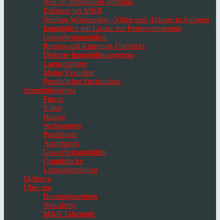
Neu im Immobilien-Portfolio
Exklusiv bei M&B
Neubau-Wohnungen, -Villen und -Häuser in Anlagen
Immobilien mit Lizenz zur Ferienvermietung
Gewerbeimmobilien
Region-und Kategorie-Übersicht
Diskrete Immobilienangebote
Langzeitmiete
Meine Favoriten
Persönlicher Suchauftrag
Immobilientypen
Fincas
Villen
Häuser
Wohnungen
Penthäuser
Apartments
Gewerbeimmobilien
Grundstücke
Luxusimmobilien
Mallorca
Über uns
Beratungszentren
Newsletter
M&B Talkrunde