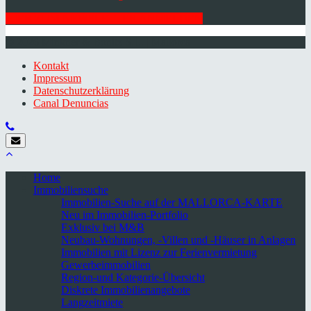
HIER ZUM NEWSLETTER ANMELDEN
© 2026 Minkner & Bonitz S.L. | Mallorca
Kontakt
Impressum
Datenschutzerklärung
Canal Denuncias
Home
Immobiliensuche
Immobilien-Suche auf der MALLORCA-KARTE
Neu im Immobilien-Portfolio
Exklusiv bei M&B
Neubau-Wohnungen, -Villen und -Häuser in Anlagen
Immobilien mit Lizenz zur Ferienvermietung
Gewerbeimmobilien
Region-und Kategorie-Übersicht
Diskrete Immobilienangebote
Langzeitmiete