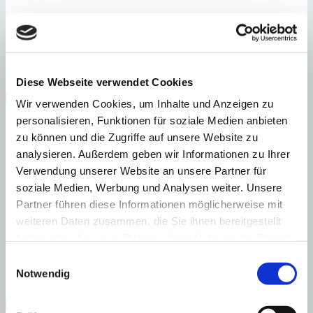
Santa Ponsa
Meerblick-Villa im Ist-Zustand mit erteilter Baugenehmigung
:
Preis
€
4.350.000
Diese Webseite verwendet Cookies
:
27537
Ref
Immobilie anzeigen
Wir verwenden Cookies, um Inhalte und Anzeigen zu
Schlafzimmer
4
Badezimmer
4
Grundstück
1.253 m²
Bebaute
personalisieren, Funktionen für soziale Medien anbieten
Fläche
485 m²
Schlafzimmer
4
Badezimmer
4
Grundstück
1.253 m²
Bebaute
zu können und die Zugriffe auf unsere Website zu
Fläche
485 m²
Baujahr
1985
analysieren. Außerdem geben wir Informationen zu Ihrer
Verwendung unserer Website an unsere Partner für
soziale Medien, Werbung und Analysen weiter. Unsere
Partner führen diese Informationen möglicherweise mit
weiteren Daten zusammen, die Sie ihnen bereitgestellt
haben oder die sie im Rahmen Ihrer Nutzung der Dienste
Palma
Exklusives Designer-Apartment mit Panorama-Meerblick
gesammelt haben.
Einwilligungsauswahl
:
Preis
Notwendig
€
1.590.000
:
27183
Ref
Immobilie anzeigen