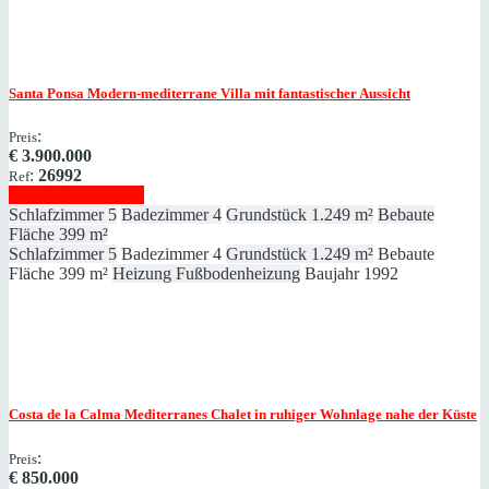
Santa Ponsa
Modern-mediterrane Villa mit fantastischer Aussicht
:
Preis
€
3.900.000
:
26992
Ref
Immobilie anzeigen
Schlafzimmer
5
Badezimmer
4
Grundstück
1.249 m²
Bebaute
Fläche
399 m²
Schlafzimmer
5
Badezimmer
4
Grundstück
1.249 m²
Bebaute
Fläche
399 m²
Heizung
Fußbodenheizung
Baujahr
1992
Costa de la Calma
Mediterranes Chalet in ruhiger Wohnlage nahe der Küste
:
Preis
€
850.000