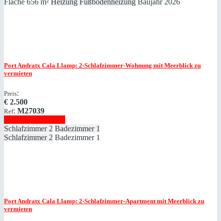
Fläche
656 m²
Heizung
Fußbodenheizung
Baujahr
2026
Port Andratx
Cala Llamp: 2-Schlafzimmer-Wohnung mit Meerblick zu
vermieten
:
Preis
€
2.500
:
M27039
Ref
Immobilie anzeigen
Schlafzimmer
2
Badezimmer
1
Schlafzimmer
2
Badezimmer
1
Port Andratx
Cala Llamp: 2-Schlafzimmer-Apartment mit Meerblick zu
vermieten