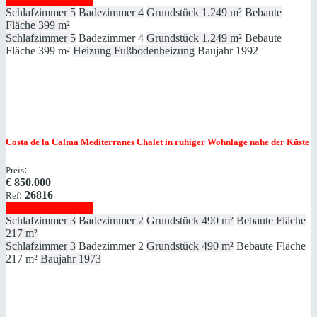
Schlafzimmer
5
Badezimmer
4
Grundstück
1.249 m²
Bebaute
Fläche
399 m²
Schlafzimmer
5
Badezimmer
4
Grundstück
1.249 m²
Bebaute
Fläche
399 m²
Heizung
Fußbodenheizung
Baujahr
1992
Costa de la Calma
Mediterranes Chalet in ruhiger Wohnlage nahe der Küste
:
Preis
€
850.000
:
26816
Ref
Immobilie anzeigen
Schlafzimmer
3
Badezimmer
2
Grundstück
490 m²
Bebaute Fläche
217 m²
Schlafzimmer
3
Badezimmer
2
Grundstück
490 m²
Bebaute Fläche
217 m²
Baujahr
1973