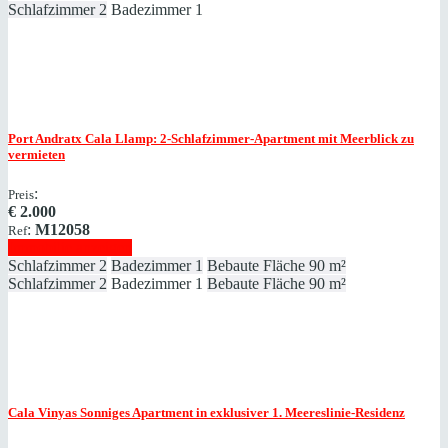
Schlafzimmer
2
Badezimmer
1
Port Andratx
Cala Llamp: 2-Schlafzimmer-Apartment mit Meerblick zu
vermieten
:
Preis
€
2.000
:
M12058
Ref
Immobilie anzeigen
Schlafzimmer
2
Badezimmer
1
Bebaute Fläche
90 m²
Schlafzimmer
2
Badezimmer
1
Bebaute Fläche
90 m²
Cala Vinyas
Sonniges Apartment in exklusiver 1. Meereslinie-Residenz