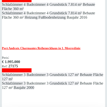
Immobilie anzeigen
Schlafzimmer
4
Badezimmer
4
Grundstück
7.814 m²
Bebaute
Fläche
360 m²
Schlafzimmer
4
Badezimmer
4
Grundstück
7.814 m²
Bebaute
Fläche
360 m²
Heizung
Fußbodenheizung
Baujahr
2016
Port Andratx
Charmantes Reiheneckhaus in 1. Meereslinie
:
Preis
€
1.995.000
:
27175
Ref
Immobilie anzeigen
Schlafzimmer
3
Badezimmer
3
Grundstück
127 m²
Bebaute Fläche
127 m²
Schlafzimmer
3
Badezimmer
3
Grundstück
127 m²
Bebaute Fläche
127 m²
Baujahr
2000