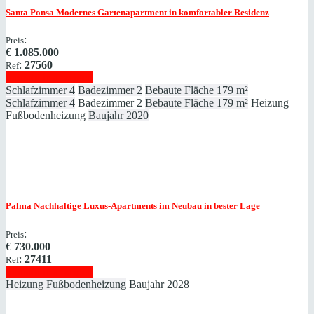
Santa Ponsa
Modernes Gartenapartment in komfortabler Residenz
:
Preis
€
1.085.000
:
27560
Ref
Immobilie anzeigen
Schlafzimmer
4
Badezimmer
2
Bebaute Fläche
179 m²
Schlafzimmer
4
Badezimmer
2
Bebaute Fläche
179 m²
Heizung
Fußbodenheizung
Baujahr
2020
Palma
Nachhaltige Luxus-Apartments im Neubau in bester Lage
:
Preis
€
730.000
:
27411
Ref
Immobilie anzeigen
Heizung
Fußbodenheizung
Baujahr
2028