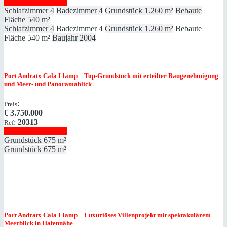
Immobilie anzeigen
Schlafzimmer
4
Badezimmer
4
Grundstück
1.260 m²
Bebaute
Fläche
540 m²
Schlafzimmer
4
Badezimmer
4
Grundstück
1.260 m²
Bebaute
Fläche
540 m²
Baujahr
2004
Port Andratx
Cala Llamp – Top-Grundstück mit erteilter Baugenehmigung
und Meer- und Panoramablick
:
Preis
€
3.750.000
:
20313
Ref
Immobilie anzeigen
Grundstück
675 m²
Grundstück
675 m²
Port Andratx
Cala Llamp – Luxuriöses Villenprojekt mit spektakulärem
Meerblick in Hafennähe