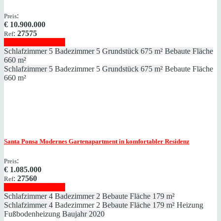
:
Preis
€
10.900.000
:
27575
Ref
Immobilie anzeigen
Schlafzimmer
5
Badezimmer
5
Grundstück
675 m²
Bebaute Fläche
660 m²
Schlafzimmer
5
Badezimmer
5
Grundstück
675 m²
Bebaute Fläche
660 m²
Santa Ponsa
Modernes Gartenapartment in komfortabler Residenz
:
Preis
€
1.085.000
:
27560
Ref
Immobilie anzeigen
Schlafzimmer
4
Badezimmer
2
Bebaute Fläche
179 m²
Schlafzimmer
4
Badezimmer
2
Bebaute Fläche
179 m²
Heizung
Fußbodenheizung
Baujahr
2020