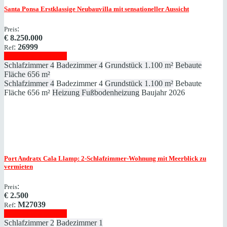
Santa Ponsa
Erstklassige Neubauvilla mit sensationeller Aussicht
:
Preis
€
8.250.000
:
26999
Ref
Immobilie anzeigen
Schlafzimmer
4
Badezimmer
4
Grundstück
1.100 m²
Bebaute
Fläche
656 m²
Schlafzimmer
4
Badezimmer
4
Grundstück
1.100 m²
Bebaute
Fläche
656 m²
Heizung
Fußbodenheizung
Baujahr
2026
Port Andratx
Cala Llamp: 2-Schlafzimmer-Wohnung mit Meerblick zu
vermieten
:
Preis
€
2.500
:
M27039
Ref
Immobilie anzeigen
Schlafzimmer
2
Badezimmer
1