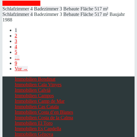
Immobilie anzeigen
Schlafzimmer
4
Badezimmer
3
Bebaute Fläche
517 m²
Schlafzimmer
4
Badezimmer
3
Bebaute Fläche
517 m²
Baujahr
1988
1
2
3
4
5
…
9
Vor →
Immobilien Bendinat
Immobilien Cala Vinyes
Immobilien Calvià
Immobilien Campos
Immobilien Camp de Mar
Immobilien Cas Catala
Immobilien Costa d’en Blanes
Immobilien Costa de la Calma
Immobilien El Toro
Immobilien Es Capdella
Immobilien Génova