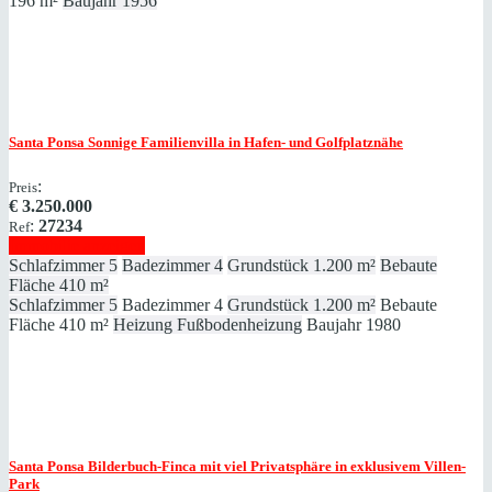
196 m²
Baujahr
1956
Santa Ponsa
Sonnige Familienvilla in Hafen- und Golfplatznähe
:
Preis
€
3.250.000
:
27234
Ref
Immobilie anzeigen
Schlafzimmer
5
Badezimmer
4
Grundstück
1.200 m²
Bebaute
Fläche
410 m²
Schlafzimmer
5
Badezimmer
4
Grundstück
1.200 m²
Bebaute
Fläche
410 m²
Heizung
Fußbodenheizung
Baujahr
1980
Santa Ponsa
Bilderbuch-Finca mit viel Privatsphäre in exklusivem Villen-
Park