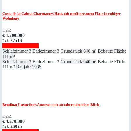
Costa de la Calma
Charmantes Haus mit mediterranem Flair in ruhiger
Wohnlage
:
Preis
€
1.200.000
:
27516
Ref
Immobilie anzeigen
Schlafzimmer
3
Badezimmer
3
Grundstück
640 m²
Bebaute Fläche
111 m²
Schlafzimmer
3
Badezimmer
3
Grundstück
640 m²
Bebaute Fläche
111 m²
Baujahr
1986
Bendinat
Luxuriöses Anwesen mit atemberaubendem Blick
:
Preis
€
4.270.000
:
26925
Ref