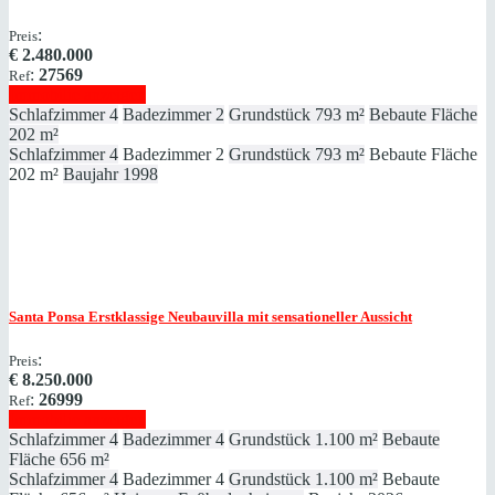
:
Preis
€
2.480.000
:
27569
Ref
Immobilie anzeigen
Schlafzimmer
4
Badezimmer
2
Grundstück
793 m²
Bebaute Fläche
202 m²
Schlafzimmer
4
Badezimmer
2
Grundstück
793 m²
Bebaute Fläche
202 m²
Baujahr
1998
Santa Ponsa
Erstklassige Neubauvilla mit sensationeller Aussicht
:
Preis
€
8.250.000
:
26999
Ref
Immobilie anzeigen
Schlafzimmer
4
Badezimmer
4
Grundstück
1.100 m²
Bebaute
Fläche
656 m²
Schlafzimmer
4
Badezimmer
4
Grundstück
1.100 m²
Bebaute