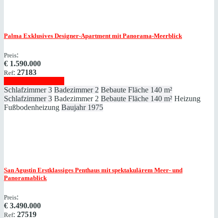
Palma
Exklusives Designer-Apartment mit Panorama-Meerblick
:
Preis
€
1.590.000
:
27183
Ref
Immobilie anzeigen
Schlafzimmer
3
Badezimmer
2
Bebaute Fläche
140 m²
Schlafzimmer
3
Badezimmer
2
Bebaute Fläche
140 m²
Heizung
Fußbodenheizung
Baujahr
1975
San Agustin
Erstklassiges Penthaus mit spektakulärem Meer- und
Panoramablick
:
Preis
€
3.490.000
:
27519
Ref