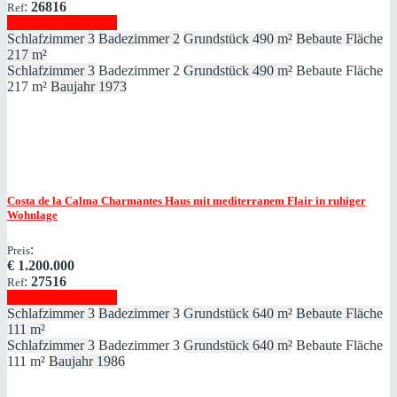
:
26816
Ref
Immobilie anzeigen
Schlafzimmer
3
Badezimmer
2
Grundstück
490 m²
Bebaute Fläche
217 m²
Schlafzimmer
3
Badezimmer
2
Grundstück
490 m²
Bebaute Fläche
217 m²
Baujahr
1973
Costa de la Calma
Charmantes Haus mit mediterranem Flair in ruhiger
Wohnlage
:
Preis
€
1.200.000
:
27516
Ref
Immobilie anzeigen
Schlafzimmer
3
Badezimmer
3
Grundstück
640 m²
Bebaute Fläche
111 m²
Schlafzimmer
3
Badezimmer
3
Grundstück
640 m²
Bebaute Fläche
111 m²
Baujahr
1986