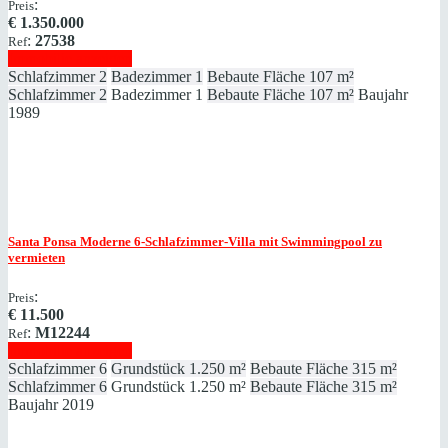
:
Preis
€
1.350.000
:
27538
Ref
Immobilie anzeigen
Schlafzimmer
2
Badezimmer
1
Bebaute Fläche
107 m²
Schlafzimmer
2
Badezimmer
1
Bebaute Fläche
107 m²
Baujahr
1989
Santa Ponsa
Moderne 6-Schlafzimmer-Villa mit Swimmingpool zu
vermieten
:
Preis
€
11.500
:
M12244
Ref
Immobilie anzeigen
Schlafzimmer
6
Grundstück
1.250 m²
Bebaute Fläche
315 m²
Schlafzimmer
6
Grundstück
1.250 m²
Bebaute Fläche
315 m²
Baujahr
2019