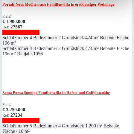
Portals Nous
Mediterrane Familienvilla in erstklassiger Wohnlage
:
Preis
€
1.900.000
:
27567
Ref
Immobilie anzeigen
Schlafzimmer
4
Badezimmer
2
Grundstück
474 m²
Bebaute Fläche
196 m²
Schlafzimmer
4
Badezimmer
2
Grundstück
474 m²
Bebaute Fläche
196 m²
Baujahr
1956
Santa Ponsa
Sonnige Familienvilla in Hafen- und Golfplatznähe
:
Preis
€
3.250.000
:
27234
Ref
Immobilie anzeigen
Schlafzimmer
5
Badezimmer
4
Grundstück
1.200 m²
Bebaute
Fläche
410 m²