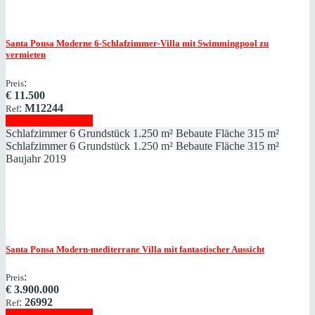
Santa Ponsa
Moderne 6-Schlafzimmer-Villa mit Swimmingpool zu
vermieten
:
Preis
€
11.500
:
M12244
Ref
Immobilie anzeigen
Schlafzimmer
6
Grundstück
1.250 m²
Bebaute Fläche
315 m²
Schlafzimmer
6
Grundstück
1.250 m²
Bebaute Fläche
315 m²
Baujahr
2019
Santa Ponsa
Modern-mediterrane Villa mit fantastischer Aussicht
:
Preis
€
3.900.000
:
26992
Ref
Immobilie anzeigen