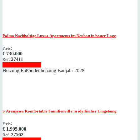
Palma
Nachhaltige Luxus-Apartments im Neubau in bester Lage
:
Preis
€
730.000
:
27411
Ref
Immobilie anzeigen
Heizung
Fußbodenheizung
Baujahr
2028
S`Aranjassa
Komfortable Familienvilla in idyllischer Umgebung
:
Preis
€
1.995.000
:
27562
Ref