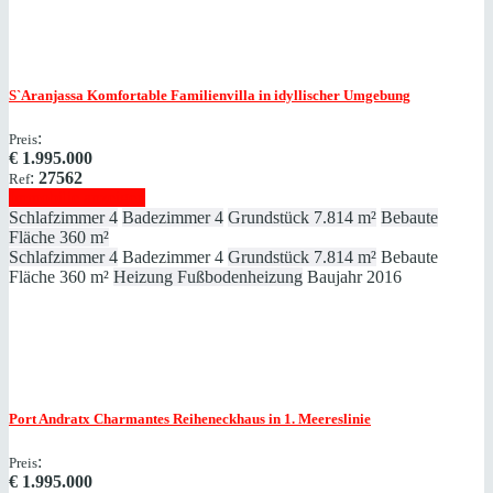
S`Aranjassa
Komfortable Familienvilla in idyllischer Umgebung
:
Preis
€
1.995.000
:
27562
Ref
Immobilie anzeigen
Schlafzimmer
4
Badezimmer
4
Grundstück
7.814 m²
Bebaute
Fläche
360 m²
Schlafzimmer
4
Badezimmer
4
Grundstück
7.814 m²
Bebaute
Fläche
360 m²
Heizung
Fußbodenheizung
Baujahr
2016
Port Andratx
Charmantes Reiheneckhaus in 1. Meereslinie
:
Preis
€
1.995.000