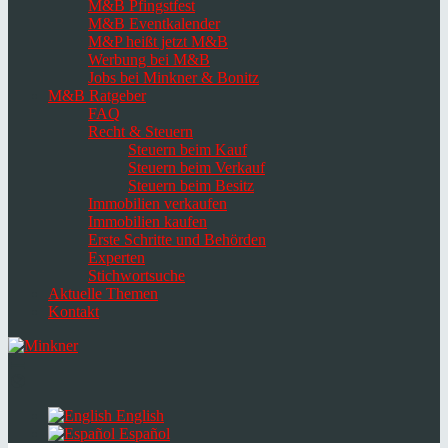
M&B Pfingstfest
M&B Eventkalender
M&P heißt jetzt M&B
Werbung bei M&B
Jobs bei Minkner & Bonitz
M&B Ratgeber
FAQ
Recht & Steuern
Steuern beim Kauf
Steuern beim Verkauf
Steuern beim Besitz
Immobilien verkaufen
Immobilien kaufen
Erste Schritte und Behörden
Experten
Stichwortsuche
Aktuelle Themen
Kontakt
Navigation
umschalten
Select
language
English
Español