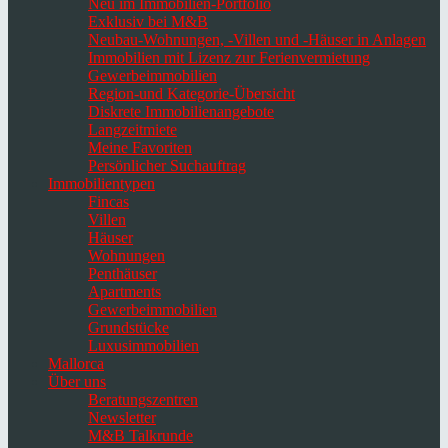
Neu im Immobilien-Portfolio
Exklusiv bei M&B
Neubau-Wohnungen, -Villen und -Häuser in Anlagen
Immobilien mit Lizenz zur Ferienvermietung
Gewerbeimmobilien
Region-und Kategorie-Übersicht
Diskrete Immobilienangebote
Langzeitmiete
Meine Favoriten
Persönlicher Suchauftrag
Immobilientypen
Fincas
Villen
Häuser
Wohnungen
Penthäuser
Apartments
Gewerbeimmobilien
Grundstücke
Luxusimmobilien
Mallorca
Über uns
Beratungszentren
Newsletter
M&B Talkrunde