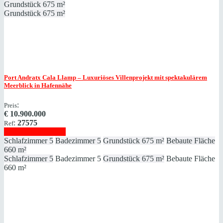
Grundstück
675 m²
Grundstück
675 m²
Port Andratx
Cala Llamp – Luxuriöses Villenprojekt mit spektakulärem
Meerblick in Hafennähe
:
Preis
€
10.900.000
:
27575
Ref
Immobilie anzeigen
Schlafzimmer
5
Badezimmer
5
Grundstück
675 m²
Bebaute Fläche
660 m²
Schlafzimmer
5
Badezimmer
5
Grundstück
675 m²
Bebaute Fläche
660 m²