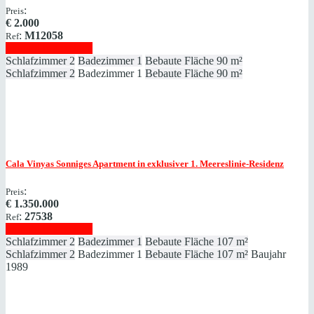
:
Preis
€
2.000
:
M12058
Ref
Immobilie anzeigen
Schlafzimmer
2
Badezimmer
1
Bebaute Fläche
90 m²
Schlafzimmer
2
Badezimmer
1
Bebaute Fläche
90 m²
Cala Vinyas
Sonniges Apartment in exklusiver 1. Meereslinie-Residenz
:
Preis
€
1.350.000
:
27538
Ref
Immobilie anzeigen
Schlafzimmer
2
Badezimmer
1
Bebaute Fläche
107 m²
Schlafzimmer
2
Badezimmer
1
Bebaute Fläche
107 m²
Baujahr
1989