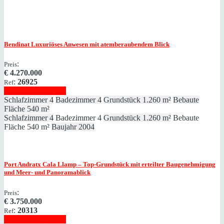
Bendinat
Luxuriöses Anwesen mit atemberaubendem Blick
:
Preis
€
4.270.000
:
26925
Ref
Immobilie anzeigen
Schlafzimmer
4
Badezimmer
4
Grundstück
1.260 m²
Bebaute
Fläche
540 m²
Schlafzimmer
4
Badezimmer
4
Grundstück
1.260 m²
Bebaute
Fläche
540 m²
Baujahr
2004
Port Andratx
Cala Llamp – Top-Grundstück mit erteilter Baugenehmigung
und Meer- und Panoramablick
:
Preis
€
3.750.000
:
20313
Ref
Immobilie anzeigen