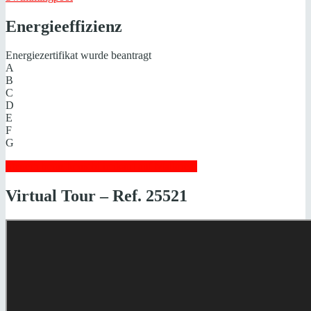
Energieeffizienz
Energiezertifikat wurde beantragt
A
B
C
D
E
F
G
Steuern beim Immobilienkauf auf Mallorca!
Virtual Tour – Ref. 25521