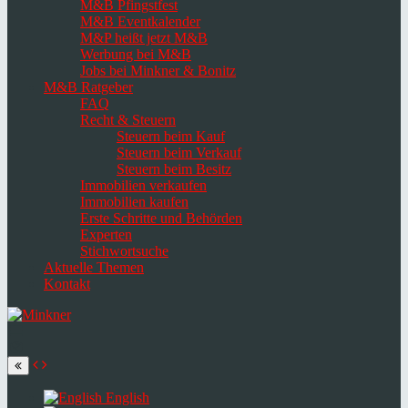
M&B Pfingstfest
M&B Eventkalender
M&P heißt jetzt M&B
Werbung bei M&B
Jobs bei Minkner & Bonitz
M&B Ratgeber
FAQ
Recht & Steuern
Steuern beim Kauf
Steuern beim Verkauf
Steuern beim Besitz
Immobilien verkaufen
Immobilien kaufen
Erste Schritte und Behörden
Experten
Stichwortsuche
Aktuelle Themen
Kontakt
Navigation
umschalten
Select
language
English