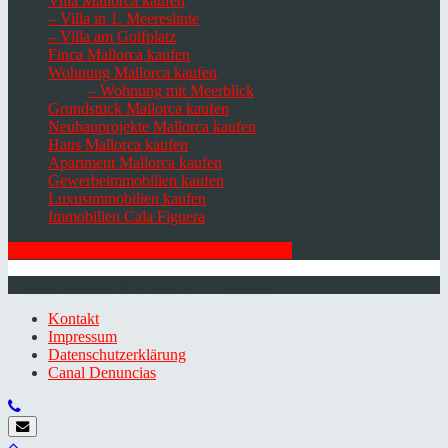
Villa Mallorca kaufen
– Villa in 1. Meereslinie
– Villa am Golfplatz
Finca Mallorca kaufen
Wohnung Mallorca kaufen
– Wohnung mit Meerblick
Grundstück Mallorca kaufen
Neubauprojekte Mallorca kaufen
Haus Mallorca kaufen
Apartment Mallorca kaufen
Gewerbeimmobilien kaufen
Luxusimmobilien kaufen
Immobilien Cala Figuera
HIER ZUM NEWSLETTER ANMELDEN
© 2026 Minkner & Bonitz S.L. | Mallorca
Kontakt
Impressum
Datenschutzerklärung
Canal Denuncias