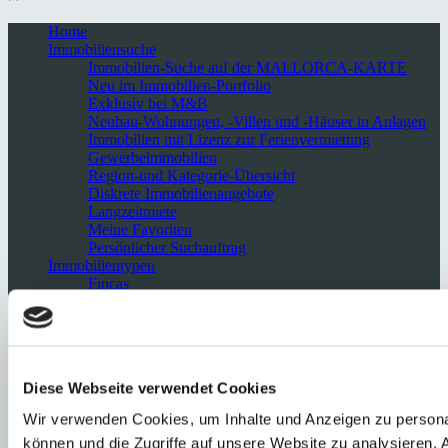
Home
Immobiliensuche
Immobilien-Suche auf der MALLORCA-KARTE
Neu im Immobilien-Portfolio
Exklusiv bei M&B
Neubau-Wohnungen, -Villen und -Häuser in Anlagen
Immobilien mit Lizenz zur Ferienvermietung
Gewerbeimmobilien
Region-und Kategorie-Übersicht
Diskrete Immobilienangebote
Langzeitmiete
Meine Favoriten
Persönlicher Suchauftrag
Immobilientypen
Fincas
Villen
Häuser
Wohnungen
Penthäuser
Apartments
Diese Webseite verwendet Cookies
Gewerbeimmobilien
Grundstücke
Wir verwenden Cookies, um Inhalte und Anzeigen zu personal
Luxusimmobilien
können und die Zugriffe auf unsere Website zu analysieren.
Mallorca