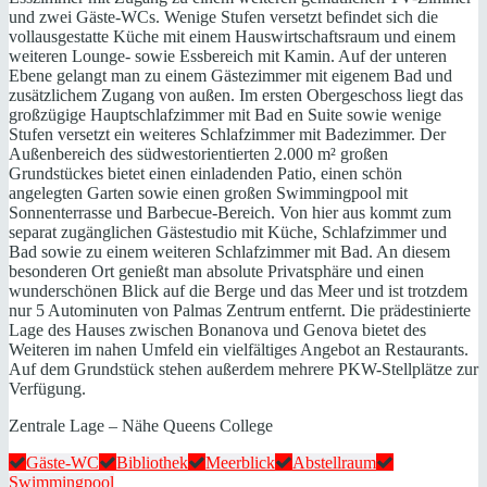
und zwei Gäste-WCs. Wenige Stufen versetzt befindet sich die
vollausgestatte Küche mit einem Hauswirtschaftsraum und einem
weiteren Lounge- sowie Essbereich mit Kamin. Auf der unteren
Ebene gelangt man zu einem Gästezimmer mit eigenem Bad und
zusätzlichem Zugang von außen. Im ersten Obergeschoss liegt das
großzügige Hauptschlafzimmer mit Bad en Suite sowie wenige
Stufen versetzt ein weiteres Schlafzimmer mit Badezimmer. Der
Außenbereich des südwestorientierten 2.000 m² großen
Grundstückes bietet einen einladenden Patio, einen schön
angelegten Garten sowie einen großen Swimmingpool mit
Sonnenterrasse und Barbecue-Bereich. Von hier aus kommt zum
separat zugänglichen Gästestudio mit Küche, Schlafzimmer und
Bad sowie zu einem weiteren Schlafzimmer mit Bad. An diesem
besonderen Ort genießt man absolute Privatsphäre und einen
wunderschönen Blick auf die Berge und das Meer und ist trotzdem
nur 5 Autominuten von Palmas Zentrum entfernt. Die prädestinierte
Lage des Hauses zwischen Bonanova und Genova bietet des
Weiteren im nahen Umfeld ein vielfältiges Angebot an Restaurants.
Auf dem Grundstück stehen außerdem mehrere PKW-Stellplätze zur
Verfügung.
Zentrale Lage – Nähe Queens College
Gäste-WC
Bibliothek
Meerblick
Abstellraum
Swimmingpool