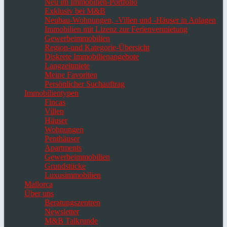
Neu im Immobilien-Portfolio
Exklusiv bei M&B
Neubau-Wohnungen, -Villen und -Häuser in Anlagen
Immobilien mit Lizenz zur Ferienvermietung
Gewerbeimmobilien
Region-und Kategorie-Übersicht
Diskrete Immobilienangebote
Langzeitmiete
Meine Favoriten
Persönlicher Suchauftrag
Immobilientypen
Fincas
Villen
Häuser
Wohnungen
Penthäuser
Apartments
Gewerbeimmobilien
Grundstücke
Luxusimmobilien
Mallorca
Über uns
Beratungszentren
Newsletter
M&B Talkrunde