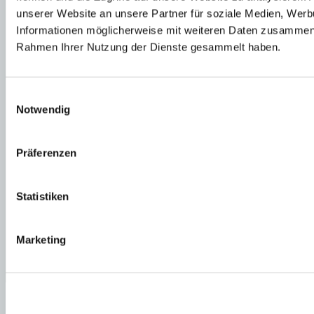
Über uns
unserer Website an unsere Partner für soziale Medien, Werb
Beratungszentren
Informationen möglicherweise mit weiteren Daten zusammen, d
Newsletter
Rahmen Ihrer Nutzung der Dienste gesammelt haben.
M&B Talkrunde
M&B Pfingstfest
M&B Eventkalender
M&P heißt jetzt M&B
Einwilligungsauswahl
Werbung bei M&B
Notwendig
Jobs bei Minkner & Bonitz
M&B Ratgeber
FAQ
Recht & Steuern
Präferenzen
Steuern beim Kauf
Steuern beim Verkauf
Steuern beim Besitz
Statistiken
Immobilien verkaufen
Immobilien kaufen
Erste Schritte und Behörden
Experten
Marketing
Stichwortsuche
Aktuelle Themen
Kontakt