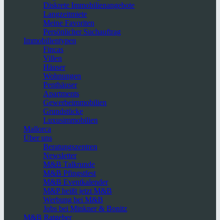
Diskrete Immobilienangebote
Langzeitmiete
Meine Favoriten
Persönlicher Suchauftrag
Immobilientypen
Fincas
Villen
Häuser
Wohnungen
Penthäuser
Apartments
Gewerbeimmobilien
Grundstücke
Luxusimmobilien
Mallorca
Über uns
Beratungszentren
Newsletter
M&B Talkrunde
M&B Pfingstfest
M&B Eventkalender
M&P heißt jetzt M&B
Werbung bei M&B
Jobs bei Minkner & Bonitz
M&B Ratgeber