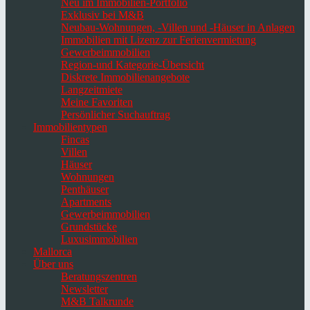
Neu im Immobilien-Portfolio
Exklusiv bei M&B
Neubau-Wohnungen, -Villen und -Häuser in Anlagen
Immobilien mit Lizenz zur Ferienvermietung
Gewerbeimmobilien
Region-und Kategorie-Übersicht
Diskrete Immobilienangebote
Langzeitmiete
Meine Favoriten
Persönlicher Suchauftrag
Immobilientypen
Fincas
Villen
Häuser
Wohnungen
Penthäuser
Apartments
Gewerbeimmobilien
Grundstücke
Luxusimmobilien
Mallorca
Über uns
Beratungszentren
Newsletter
M&B Talkrunde