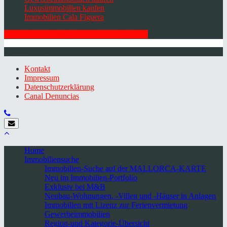
Luxusimmobilien kaufen
Immobilien Cala Figuera
HIER ZUM NEWSLETTER ANMELDEN
© 2026 Minkner & Bonitz S.L. | Mallorca
Kontakt
Impressum
Datenschutzerklärung
Canal Denuncias
Home
Immobiliensuche
Immobilien-Suche auf der MALLORCA-KARTE
Neu im Immobilien-Portfolio
Exklusiv bei M&B
Neubau-Wohnungen, -Villen und -Häuser in Anlagen
Immobilien mit Lizenz zur Ferienvermietung
Gewerbeimmobilien
Region-und Kategorie-Übersicht