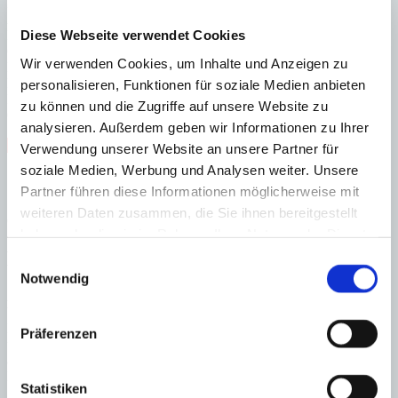
Energiezertifikat wurde beantragt
A
Diese Webseite verwendet Cookies
B
C
Wir verwenden Cookies, um Inhalte und Anzeigen zu
D
E
personalisieren, Funktionen für soziale Medien anbieten
F
zu können und die Zugriffe auf unsere Website zu
G
analysieren. Außerdem geben wir Informationen zu Ihrer
Steuern beim Immobilienkauf auf Mallorca!
Verwendung unserer Website an unsere Partner für
soziale Medien, Werbung und Analysen weiter. Unsere
Zuständiges Büro
Partner führen diese Informationen möglicherweise mit
weiteren Daten zusammen, die Sie ihnen bereitgestellt
OFICINA PALMA & SON VIDA Dustin Wolff
+34 - 971 425 016
haben oder die sie im Rahmen Ihrer Nutzung der Dienste
Haftungs- und Courtageklausel
gesammelt haben.
Einwilligungsauswahl
Notwendig
Alle Angaben basieren auf Informationen und Daten, die uns vom
Verkäufer/Auftraggeber zur Verfügung gestellt wurden. Minkner &
Partner übernimmt keinerlei Garantie für Vollständigkeit, Richtigkeit
Präferenzen
und Aktualität der Angaben und Legalität der Immobilie. Die
angegebenen Preise enthalten nicht die vom Käufer zu tragenden
Nebenkosten wie Steuern, Notar-, Grundbuch- und Gestoriakosten.
Statistiken