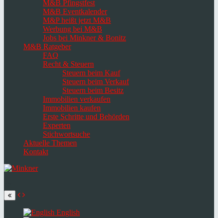
M&B Pfingstfest
M&B Eventkalender
M&P heißt jetzt M&B
Werbung bei M&B
Jobs bei Minkner & Bonitz
M&B Ratgeber
FAQ
Recht & Steuern
Steuern beim Kauf
Steuern beim Verkauf
Steuern beim Besitz
Immobilien verkaufen
Immobilien kaufen
Erste Schritte und Behörden
Experten
Stichwortsuche
Aktuelle Themen
Kontakt
Navigation
umschalten
Select
language
English