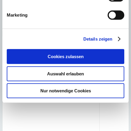
Laden Sie sich hier den Immobilien-Katalog “
HOMEPAGES
” von
Marketing
Minkner & Bonitz herunter.
Auf 124 Seiten finden Sie die aktuellen Immobilien-Angebote.
×
Details zeigen
Palma
Top Neubau-Apartments in
Anfrage starten für:
einer der privilegiertesten Zentrumslagen
Cookies zulassen
Auswahl erlauben
Nur notwendige Cookies