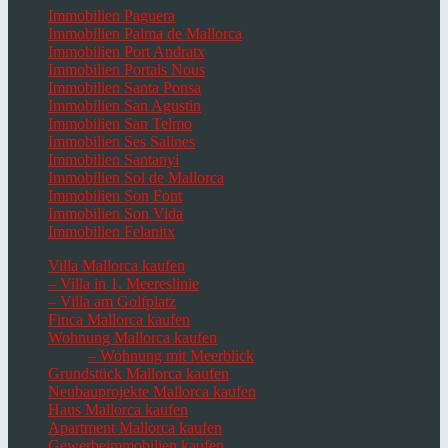
Immobilien Paguera
Immobilien Palma de Mallorca
Immobilien Port Andratx
Immobilien Portals Nous
Immobilien Santa Ponsa
Immobilien San Agustin
Immobilien San Telmo
Immobilien Ses Salines
Immobilien Santanyi
Immobilien Sol de Mallorca
Immobilien Son Font
Immobilien Son Vida
Immobilien Felanitx
Villa Mallorca kaufen
– Villa in 1. Meereslinie
– Villa am Golfplatz
Finca Mallorca kaufen
Wohnung Mallorca kaufen
– Wohnung mit Meerblick
Grundstück Mallorca kaufen
Neubauprojekte Mallorca kaufen
Haus Mallorca kaufen
Apartment Mallorca kaufen
Gewerbeimmobilien kaufen