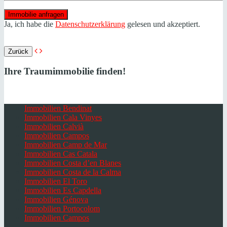
Ja, ich habe die
Datenschutzerklärung
gelesen und akzeptiert.
Zurück
Ihre Traumimmobilie finden!
Immobilien Bendinat
Immobilien Cala Vinyes
Immobilien Calvià
Immobilien Campos
Immobilien Camp de Mar
Immobilien Cas Catala
Immobilien Costa d’en Blanes
Immobilien Costa de la Calma
Immobilien El Toro
Immobilien Es Capdella
Immobilien Génova
Immobilien Portocolom
Immobilien Campos