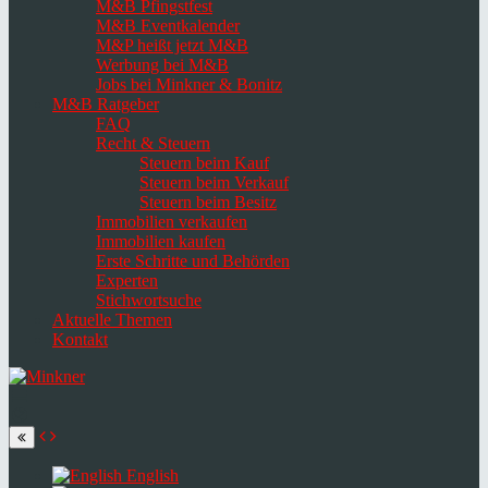
M&B Pfingstfest
M&B Eventkalender
M&P heißt jetzt M&B
Werbung bei M&B
Jobs bei Minkner & Bonitz
M&B Ratgeber
FAQ
Recht & Steuern
Steuern beim Kauf
Steuern beim Verkauf
Steuern beim Besitz
Immobilien verkaufen
Immobilien kaufen
Erste Schritte und Behörden
Experten
Stichwortsuche
Aktuelle Themen
Kontakt
Navigation
umschalten
Select
language
English