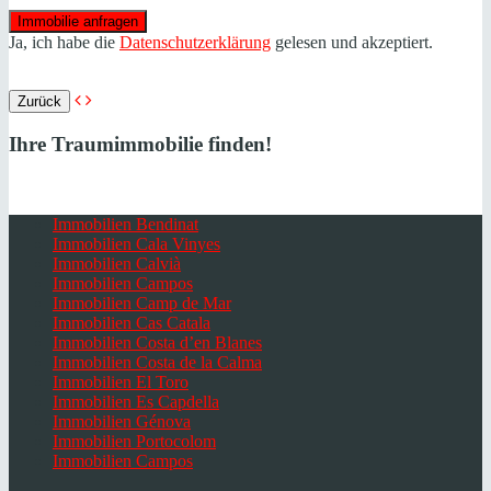
Ja, ich habe die
Datenschutzerklärung
gelesen und akzeptiert.
Zurück
Ihre Traumimmobilie finden!
Immobilien Bendinat
Immobilien Cala Vinyes
Immobilien Calvià
Immobilien Campos
Immobilien Camp de Mar
Immobilien Cas Catala
Immobilien Costa d’en Blanes
Immobilien Costa de la Calma
Immobilien El Toro
Immobilien Es Capdella
Immobilien Génova
Immobilien Portocolom
Immobilien Campos