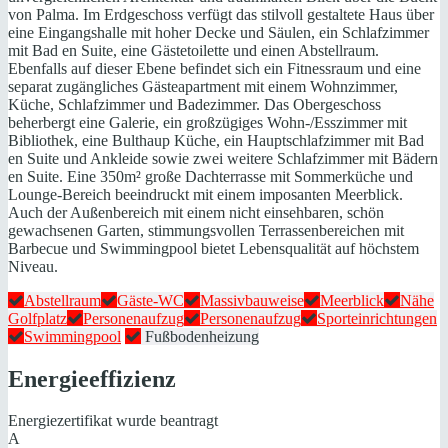
von Palma. Im Erdgeschoss verfügt das stilvoll gestaltete Haus über
eine Eingangshalle mit hoher Decke und Säulen, ein Schlafzimmer
mit Bad en Suite, eine Gästetoilette und einen Abstellraum.
Ebenfalls auf dieser Ebene befindet sich ein Fitnessraum und eine
separat zugängliches Gästeapartment mit einem Wohnzimmer,
Küche, Schlafzimmer und Badezimmer. Das Obergeschoss
beherbergt eine Galerie, ein großzügiges Wohn-/Esszimmer mit
Bibliothek, eine Bulthaup Küche, ein Hauptschlafzimmer mit Bad
en Suite und Ankleide sowie zwei weitere Schlafzimmer mit Bädern
en Suite. Eine 350m² große Dachterrasse mit Sommerküche und
Lounge-Bereich beeindruckt mit einem imposanten Meerblick.
Auch der Außenbereich mit einem nicht einsehbaren, schön
gewachsenen Garten, stimmungsvollen Terrassenbereichen mit
Barbecue und Swimmingpool bietet Lebensqualität auf höchstem
Niveau.
Abstellraum
Gäste-WC
Massivbauweise
Meerblick
Nähe
Golfplatz
Personenaufzug
Personenaufzug
Sporteinrichtungen
Swimmingpool
Fußbodenheizung
Energieeffizienz
Energiezertifikat wurde beantragt
A