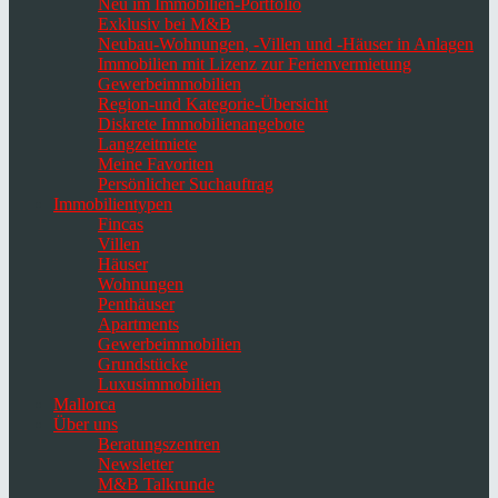
Neu im Immobilien-Portfolio
Exklusiv bei M&B
Neubau-Wohnungen, -Villen und -Häuser in Anlagen
Immobilien mit Lizenz zur Ferienvermietung
Gewerbeimmobilien
Region-und Kategorie-Übersicht
Diskrete Immobilienangebote
Langzeitmiete
Meine Favoriten
Persönlicher Suchauftrag
Immobilientypen
Fincas
Villen
Häuser
Wohnungen
Penthäuser
Apartments
Gewerbeimmobilien
Grundstücke
Luxusimmobilien
Mallorca
Über uns
Beratungszentren
Newsletter
M&B Talkrunde