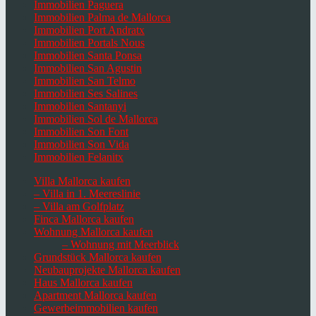
Immobilien Paguera
Immobilien Palma de Mallorca
Immobilien Port Andratx
Immobilien Portals Nous
Immobilien Santa Ponsa
Immobilien San Agustin
Immobilien San Telmo
Immobilien Ses Salines
Immobilien Santanyi
Immobilien Sol de Mallorca
Immobilien Son Font
Immobilien Son Vida
Immobilien Felanitx
Villa Mallorca kaufen
– Villa in 1. Meereslinie
– Villa am Golfplatz
Finca Mallorca kaufen
Wohnung Mallorca kaufen
– Wohnung mit Meerblick
Grundstück Mallorca kaufen
Neubauprojekte Mallorca kaufen
Haus Mallorca kaufen
Apartment Mallorca kaufen
Gewerbeimmobilien kaufen