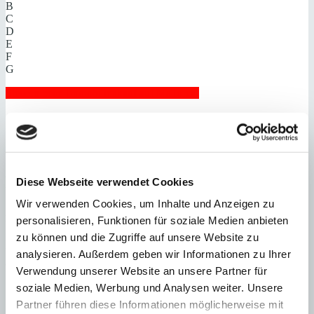
B
C
D
E
F
G
Steuern beim Immobilienkauf auf Mallorca!
Zuständiges Büro
OFICINA PALMA & SON VIDA | Dustin Wolff
0034971425016
Haftungs- und Courtageklausel
Diese Webseite verwendet Cookies
Wir verwenden Cookies, um Inhalte und Anzeigen zu
Alle Angaben basieren auf Informationen und Daten, die uns vom
personalisieren, Funktionen für soziale Medien anbieten
Verkäufer/Auftraggeber zur Verfügung gestellt wurden. Minkner &
zu können und die Zugriffe auf unsere Website zu
Partner übernimmt keinerlei Garantie für Vollständigkeit, Richtigkeit
und Aktualität der Angaben und Legalität der Immobilie. Die
analysieren. Außerdem geben wir Informationen zu Ihrer
angegebenen Preise enthalten nicht die vom Käufer zu tragenden
Verwendung unserer Website an unsere Partner für
Nebenkosten wie Steuern, Notar-, Grundbuch- und Gestoriakosten.
soziale Medien, Werbung und Analysen weiter. Unsere
Partner führen diese Informationen möglicherweise mit