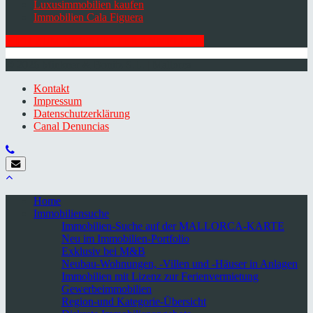
Luxusimmobilien kaufen
Immobilien Cala Figuera
HIER ZUM NEWSLETTER ANMELDEN
© 2026 Minkner & Bonitz S.L. | Mallorca
Kontakt
Impressum
Datenschutzerklärung
Canal Denuncias
Home
Immobiliensuche
Immobilien-Suche auf der MALLORCA-KARTE
Neu im Immobilien-Portfolio
Exklusiv bei M&B
Neubau-Wohnungen, -Villen und -Häuser in Anlagen
Immobilien mit Lizenz zur Ferienvermietung
Gewerbeimmobilien
Region-und Kategorie-Übersicht