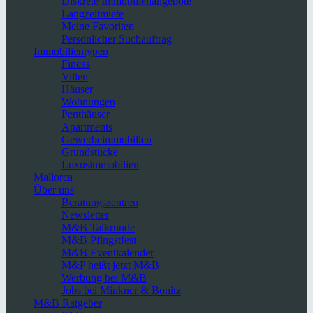
Diskrete Immobilienangebote
Langzeitmiete
Meine Favoriten
Persönlicher Suchauftrag
Immobilientypen
Fincas
Villen
Häuser
Wohnungen
Penthäuser
Apartments
Gewerbeimmobilien
Grundstücke
Luxusimmobilien
Mallorca
Über uns
Beratungszentren
Newsletter
M&B Talkrunde
M&B Pfingstfest
M&B Eventkalender
M&P heißt jetzt M&B
Werbung bei M&B
Jobs bei Minkner & Bonitz
M&B Ratgeber