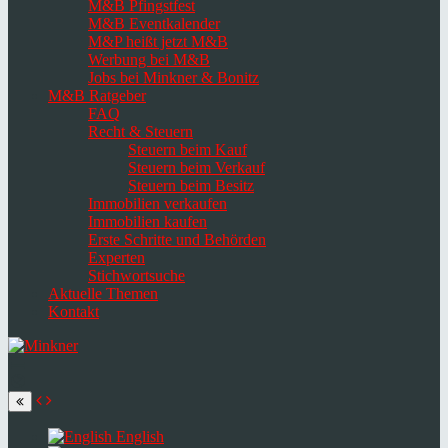
M&B Pfingstfest
M&B Eventkalender
M&P heißt jetzt M&B
Werbung bei M&B
Jobs bei Minkner & Bonitz
M&B Ratgeber
FAQ
Recht & Steuern
Steuern beim Kauf
Steuern beim Verkauf
Steuern beim Besitz
Immobilien verkaufen
Immobilien kaufen
Erste Schritte und Behörden
Experten
Stichwortsuche
Aktuelle Themen
Kontakt
Navigation
umschalten
Select
language
English