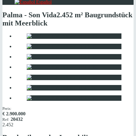
Español
Palma - Son Vida
2.452 m² Baugrundstück
mit Meerblick
Preis:
€
2.900.000
20432
Ref:
2.452