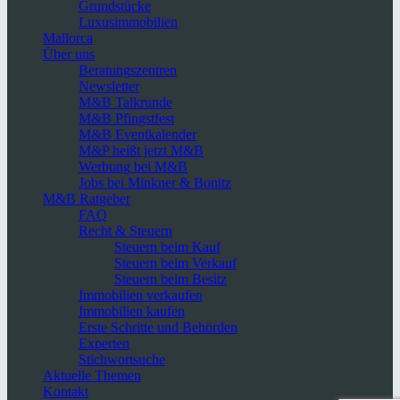
Grundstücke
Luxusimmobilien
Mallorca
Über uns
Beratungszentren
Newsletter
M&B Talkrunde
M&B Pfingstfest
M&B Eventkalender
M&P heißt jetzt M&B
Werbung bei M&B
Jobs bei Minkner & Bonitz
M&B Ratgeber
FAQ
Recht & Steuern
Steuern beim Kauf
Steuern beim Verkauf
Steuern beim Besitz
Immobilien verkaufen
Immobilien kaufen
Erste Schritte und Behörden
Experten
Stichwortsuche
Aktuelle Themen
Kontakt