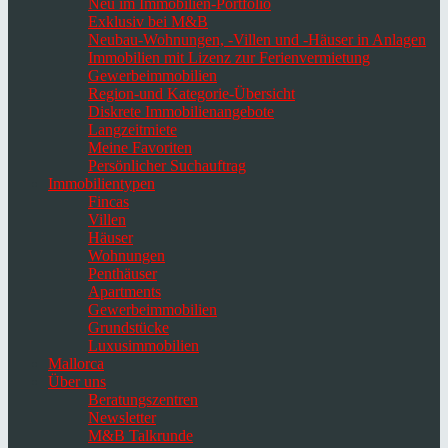
Neu im Immobilien-Portfolio
Exklusiv bei M&B
Neubau-Wohnungen, -Villen und -Häuser in Anlagen
Immobilien mit Lizenz zur Ferienvermietung
Gewerbeimmobilien
Region-und Kategorie-Übersicht
Diskrete Immobilienangebote
Langzeitmiete
Meine Favoriten
Persönlicher Suchauftrag
Immobilientypen
Fincas
Villen
Häuser
Wohnungen
Penthäuser
Apartments
Gewerbeimmobilien
Grundstücke
Luxusimmobilien
Mallorca
Über uns
Beratungszentren
Newsletter
M&B Talkrunde