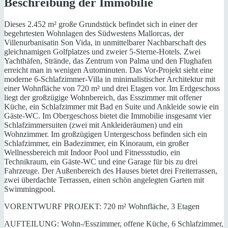
Beschreibung der Immobilie
Dieses 2.452 m² große Grundstück befindet sich in einer der
begehrtesten Wohnlagen des Südwestens Mallorcas, der
Villenurbanisatin Son Vida, in unmittelbarer Nachbarschaft des
gleichnamigen Golfplatzes und zweier 5-Sterne-Hotels. Zwei
Yachthäfen, Strände, das Zentrum von Palma und den Flughafen
erreicht man in wenigen Autominuten. Das Vor-Projekt sieht eine
moderne 6-Schlafzimmer-Villa in minimalistischer Architektur mit
einer Wohnfläche von 720 m² und drei Etagen vor. Im Erdgeschoss
liegt der großzügige Wohnbereich, das Esszimmer mit offener
Küche, ein Schlafzimmer mit Bad en Suite und Ankleide sowie ein
Gäste-WC. Im Obergeschoss bietet die Immobilie insgesamt vier
Schlafzimmersuiten (zwei mit Ankleideräumen) und ein
Wohnzimmer. Im großzügigen Untergeschoss befinden sich ein
Schlafzimmer, ein Badezimmer, ein Kinoraum, ein großer
Wellnessbereich mit Indoor Pool und Fitnessstudio, ein
Technikraum, ein Gäste-WC und eine Garage für bis zu drei
Fahrzeuge. Der Außenbereich des Hauses bietet drei Freiterrassen,
zwei überdachte Terrassen, einen schön angelegten Garten mit
Swimmingpool.
VORENTWURF PROJEKT: 720 m² Wohnfläche, 3 Etagen
AUFTEILUNG: Wohn-/Esszimmer, offene Küche, 6 Schlafzimmer,