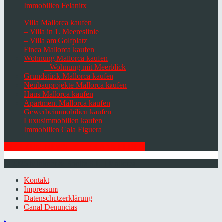
Immobilien Felanitx
Villa Mallorca kaufen
– Villa in 1. Meereslinie
– Villa am Golfplatz
Finca Mallorca kaufen
Wohnung Mallorca kaufen
– Wohnung mit Meerblick
Grundstück Mallorca kaufen
Neubauprojekte Mallorca kaufen
Haus Mallorca kaufen
Apartment Mallorca kaufen
Gewerbeimmobilien kaufen
Luxusimmobilien kaufen
Immobilien Cala Figuera
HIER ZUM NEWSLETTER ANMELDEN
© 2026 Minkner & Bonitz S.L. | Mallorca
Kontakt
Impressum
Datenschutzerklärung
Canal Denuncias