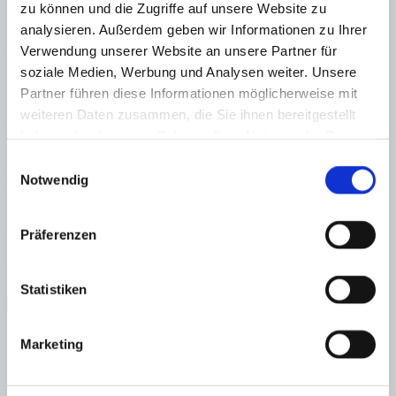
zu können und die Zugriffe auf unsere Website zu
OFICINA PALMA & SON VIDA Dustin Wolff
0034971425016
analysieren. Außerdem geben wir Informationen zu Ihrer
Verwendung unserer Website an unsere Partner für
Haftungs- und Courtageklausel
soziale Medien, Werbung und Analysen weiter. Unsere
Partner führen diese Informationen möglicherweise mit
Alle Angaben basieren auf Informationen und Daten, die uns vom
weiteren Daten zusammen, die Sie ihnen bereitgestellt
Verkäufer/Auftraggeber zur Verfügung gestellt wurden. Minkner &
Partner übernimmt keinerlei Garantie für Vollständigkeit, Richtigkeit
haben oder die sie im Rahmen Ihrer Nutzung der Dienste
und Aktualität der Angaben und Legalität der Immobilie. Die
gesammelt haben.
Einwilligungsauswahl
angegebenen Preise enthalten nicht die vom Käufer zu tragenden
Notwendig
Nebenkosten wie Steuern, Notar-, Grundbuch- und Gestoriakosten.
Präferenzen
Laden Sie sich hier den Immobilien-Katalog “
HOMEPAGES
” von
Minkner & Bonitz herunter.
Auf 124 Seiten finden Sie die aktuellen Immobilien-Angebote.
Statistiken
×
Palma - Son Vida
2.452 m²
Anfrage starten für:
Marketing
Baugrundstück mit Meerblick