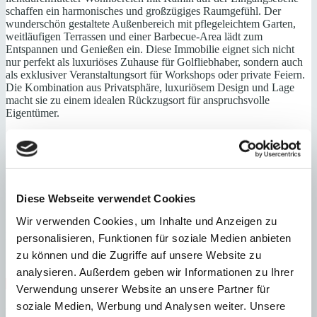
schaffen ein harmonisches und großzügiges Raumgefühl. Der
wunderschön gestaltete Außenbereich mit pflegeleichtem Garten,
weitläufigen Terrassen und einer Barbecue-Area lädt zum
Entspannen und Genießen ein. Diese Immobilie eignet sich nicht
nur perfekt als luxuriöses Zuhause für Golfliebhaber, sondern auch
als exklusiver Veranstaltungsort für Workshops oder private Feiern.
Die Kombination aus Privatsphäre, luxuriösem Design und Lage
macht sie zu einem idealen Rückzugsort für anspruchsvolle
Eigentümer.
1. Etage (Eingangsebene): Wohn-/ Esszimmer, Küche, 2
Schlafzimmer mit Bädern, Gästetoilette, von außen zugängliches
Personalapartment (1 SZ mit Bad)
Erdgeschoss: Wohnbereich mit Kamin, 2. Essbereich, Bibliothek, 3
Diese Webseite verwendet Cookies
Schlafzimmer mit Bädern
Wir verwenden Cookies, um Inhalte und Anzeigen zu
Untergeschoss: Vorinstallierung für Sauna, Fitnessraum etc.,
Hauswirtschaftsraum, Gästetoilette
personalisieren, Funktionen für soziale Medien anbieten
zu können und die Zugriffe auf unsere Website zu
3 PKW-Stellplätze
analysieren. Außerdem geben wir Informationen zu Ihrer
Meerblick
Nähe Golfplatz
Swimmingpool
Zentralheizung
Verwendung unserer Website an unsere Partner für
soziale Medien, Werbung und Analysen weiter. Unsere
Energieeffizienz