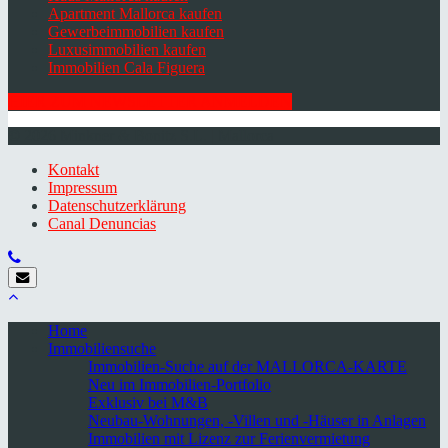
Apartment Mallorca kaufen
Gewerbeimmobilien kaufen
Luxusimmobilien kaufen
Immobilien Cala Figuera
HIER ZUM NEWSLETTER ANMELDEN
© 2026 Minkner & Bonitz S.L. | Mallorca
Kontakt
Impressum
Datenschutzerklärung
Canal Denuncias
Home
Immobiliensuche
Immobilien-Suche auf der MALLORCA-KARTE
Neu im Immobilien-Portfolio
Exklusiv bei M&B
Neubau-Wohnungen, -Villen und -Häuser in Anlagen
Immobilien mit Lizenz zur Ferienvermietung