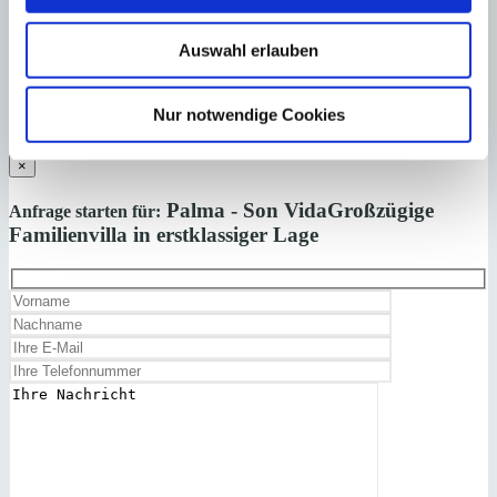
Nebenkosten wie Steuern, Notar-, Grundbuch- und Gestoriakosten.
Auswahl erlauben
Laden Sie sich hier den Immobilien-Katalog “
HOMEPAGES
” von
Minkner & Bonitz herunter.
Nur notwendige Cookies
Auf 124 Seiten finden Sie die aktuellen Immobilien-Angebote.
×
Palma - Son Vida
Großzügige
Anfrage starten für:
Familienvilla in erstklassiger Lage