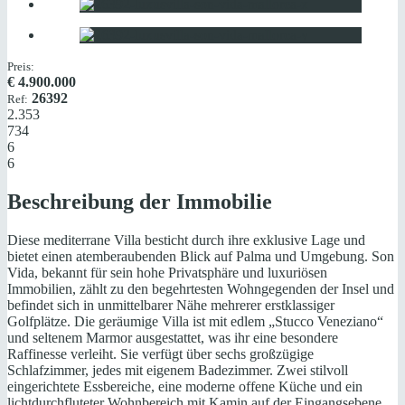
Preis:
€
4.900.000
26392
Ref:
2.353
734
6
6
Beschreibung der Immobilie
Diese mediterrane Villa besticht durch ihre exklusive Lage und
bietet einen atemberaubenden Blick auf Palma und Umgebung. Son
Vida, bekannt für sein hohe Privatsphäre und luxuriösen
Immobilien, zählt zu den begehrtesten Wohngegenden der Insel und
befindet sich in unmittelbarer Nähe mehrerer erstklassiger
Golfplätze. Die geräumige Villa ist mit edlem „Stucco Veneziano“
und seltenem Marmor ausgestattet, was ihr eine besondere
Raffinesse verleiht. Sie verfügt über sechs großzügige
Schlafzimmer, jedes mit eigenem Badezimmer. Zwei stilvoll
eingerichtete Essbereiche, eine moderne offene Küche und ein
lichtdurchfluteter Wohnbereich mit Kamin auf der Eingangsebene