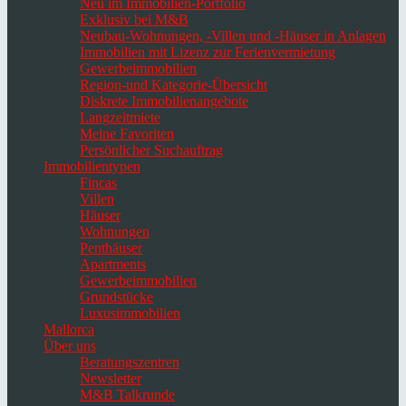
Neu im Immobilien-Portfolio
Exklusiv bei M&B
Neubau-Wohnungen, -Villen und -Häuser in Anlagen
Immobilien mit Lizenz zur Ferienvermietung
Gewerbeimmobilien
Region-und Kategorie-Übersicht
Diskrete Immobilienangebote
Langzeitmiete
Meine Favoriten
Persönlicher Suchauftrag
Immobilientypen
Fincas
Villen
Häuser
Wohnungen
Penthäuser
Apartments
Gewerbeimmobilien
Grundstücke
Luxusimmobilien
Mallorca
Über uns
Beratungszentren
Newsletter
M&B Talkrunde