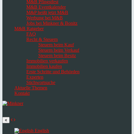
M&B Pfingstfest
M&B Eventkalender
M&P heißt jetzt M&B
Werbung bei M&B
Jobs bei Minkner & Bonitz
M&B Ratgeber
FAQ
Recht & Steuern
Steuern beim Kauf
Steuern beim Verkauf
Steuern beim Besitz
Immobilien verkaufen
Immobilien kaufen
Erste Schritte und Behörden
Experten
Stichwortsuche
Aktuelle Themen
Kontakt
Navigation
umschalten
Select
language
English