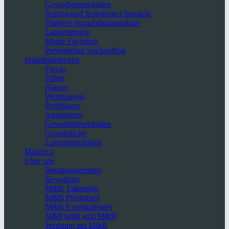
Gewerbeimmobilien
Region-und Kategorie-Übersicht
Diskrete Immobilienangebote
Langzeitmiete
Meine Favoriten
Persönlicher Suchauftrag
Immobilientypen
Fincas
Villen
Häuser
Wohnungen
Penthäuser
Apartments
Gewerbeimmobilien
Grundstücke
Luxusimmobilien
Mallorca
Über uns
Beratungszentren
Newsletter
M&B Talkrunde
M&B Pfingstfest
M&B Eventkalender
M&P heißt jetzt M&B
Werbung bei M&B