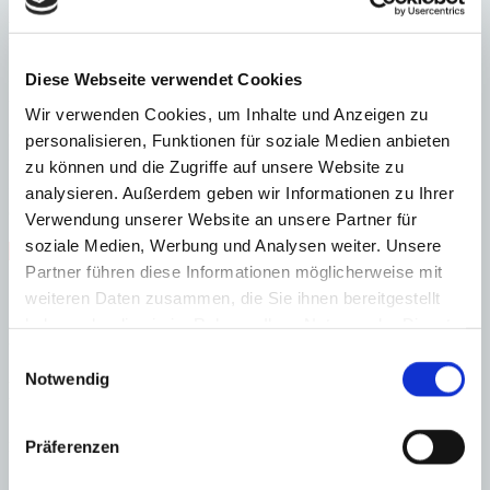
Energieeffizienz
Energiezertifikat wurde beantragt
Diese Webseite verwendet Cookies
A
Wir verwenden Cookies, um Inhalte und Anzeigen zu
B
C
personalisieren, Funktionen für soziale Medien anbieten
D
zu können und die Zugriffe auf unsere Website zu
E
analysieren. Außerdem geben wir Informationen zu Ihrer
F
G
Verwendung unserer Website an unsere Partner für
soziale Medien, Werbung und Analysen weiter. Unsere
Steuern beim Immobilienkauf auf Mallorca!
Partner führen diese Informationen möglicherweise mit
Zuständiges Büro
weiteren Daten zusammen, die Sie ihnen bereitgestellt
haben oder die sie im Rahmen Ihrer Nutzung der Dienste
OFICINA PALMA & SON VIDA | Dustin Wolff
0034971425016
gesammelt haben.
Einwilligungsauswahl
Notwendig
Haftungs- und Courtageklausel
Alle Angaben basieren auf Informationen und Daten, die uns vom
Präferenzen
Verkäufer/Auftraggeber zur Verfügung gestellt wurden. Minkner &
Partner übernimmt keinerlei Garantie für Vollständigkeit, Richtigkeit