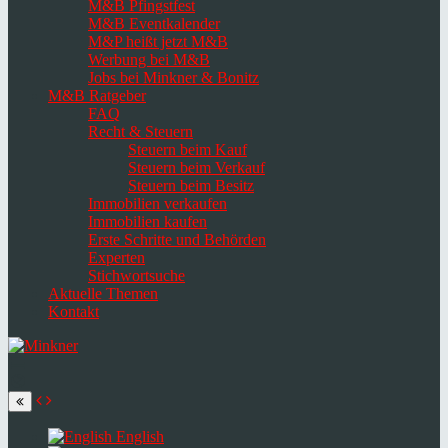
M&B Pfingstfest
M&B Eventkalender
M&P heißt jetzt M&B
Werbung bei M&B
Jobs bei Minkner & Bonitz
M&B Ratgeber
FAQ
Recht & Steuern
Steuern beim Kauf
Steuern beim Verkauf
Steuern beim Besitz
Immobilien verkaufen
Immobilien kaufen
Erste Schritte und Behörden
Experten
Stichwortsuche
Aktuelle Themen
Kontakt
Navigation
umschalten
Select
language
English