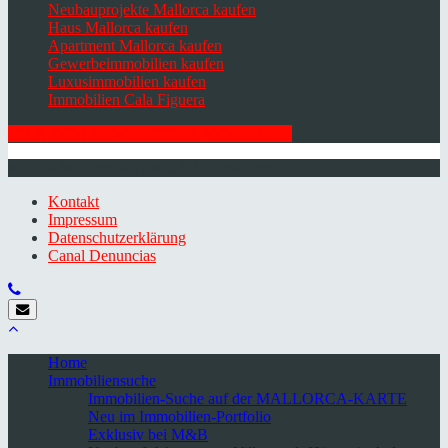
Neubauprojekte Mallorca kaufen
Haus Mallorca kaufen
Apartment Mallorca kaufen
Gewerbeimmobilien kaufen
Luxusimmobilien kaufen
Immobilien Cala Figuera
HIER ZUM NEWSLETTER ANMELDEN
© 2026 Minkner & Bonitz S.L. | Mallorca
Kontakt
Impressum
Datenschutzerklärung
Canal Denuncias
Home
Immobiliensuche
Immobilien-Suche auf der MALLORCA-KARTE
Neu im Immobilien-Portfolio
Exklusiv bei M&B