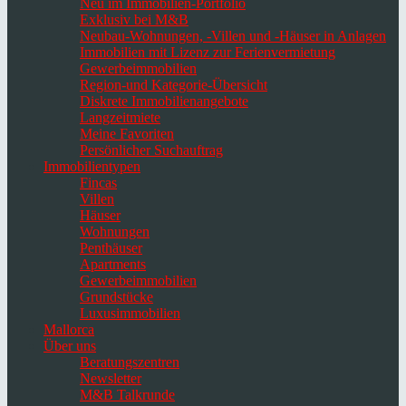
Neu im Immobilien-Portfolio
Exklusiv bei M&B
Neubau-Wohnungen, -Villen und -Häuser in Anlagen
Immobilien mit Lizenz zur Ferienvermietung
Gewerbeimmobilien
Region-und Kategorie-Übersicht
Diskrete Immobilienangebote
Langzeitmiete
Meine Favoriten
Persönlicher Suchauftrag
Immobilientypen
Fincas
Villen
Häuser
Wohnungen
Penthäuser
Apartments
Gewerbeimmobilien
Grundstücke
Luxusimmobilien
Mallorca
Über uns
Beratungszentren
Newsletter
M&B Talkrunde