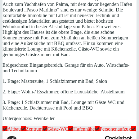
Auch zum Yachthafen von Palma, mit dem davor liegenden Hafen-
Boulevard „Paseo Maritimo“ sind es nur wenige Schritte. Die
komfortable Immobilie mit Lift ist mit neuester Technik und
erstklassigen Materialien ausgestattet und bietet höchsten
Wohnkomfort in bester Altstadtlage von Palma. Ein weiteres
Highlight des Hauses ist die obere Etage, die eine schöne
Sonnenterrasse mit Pool zum Abkühlen an heißen Sommertagen
und eine Außenküche mit BBQ umfasst. Hinzu kommen eine
klimatisierte Lounge mit Küchenzeile, Gäste-WC sowie ein
geräumiges Gästezimmer mit Bad.
Erdgeschoss: Eingangsbereich, Garage für ein Auto, Wirtschafts-
und Technikraum
1. Etage: Mastersuite, 1 Schlafzimmer mit Bad, Salon
2. Etage: Wohn-/ Esszimmer, offene Luxusküche, Abstellraum
3. Etage: 1 Schlafzimmer mit Bad, Lounge mit Gäste-WC und
Küchenzeile, Dachterrasse mit Pool und BBQ
Untergeschoss: Weinkeller
Altbau
Zentrum
Gäste-WC
Hafennähe
Personenaufzug
saniert
Swimmingpool
Abstellraum
Fußbodenheizung