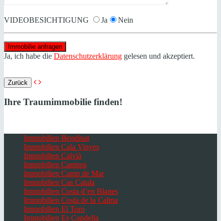
VIDEOBESICHTIGUNG
Ja
Nein
Ja, ich habe die
Datenschutzerklärung
gelesen und akzeptiert.
Zurück
Ihre Traumimmobilie finden!
Immobilien Bendinat
Immobilien Cala Vinyes
Immobilien Calvià
Immobilien Campos
Immobilien Camp de Mar
Immobilien Cas Catala
Immobilien Costa d’en Blanes
Immobilien Costa de la Calma
Immobilien El Toro
Immobilien Es Capdella