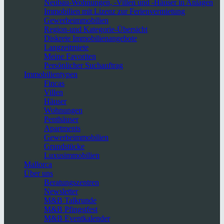
Neubau-Wohnungen, -Villen und -Häuser in Anlagen
Immobilien mit Lizenz zur Ferienvermietung
Gewerbeimmobilien
Region-und Kategorie-Übersicht
Diskrete Immobilienangebote
Langzeitmiete
Meine Favoriten
Persönlicher Suchauftrag
Immobilientypen
Fincas
Villen
Häuser
Wohnungen
Penthäuser
Apartments
Gewerbeimmobilien
Grundstücke
Luxusimmobilien
Mallorca
Über uns
Beratungszentren
Newsletter
M&B Talkrunde
M&B Pfingstfest
M&B Eventkalender