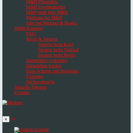
M&B Pfingstfest
M&B Eventkalender
M&P heißt jetzt M&B
Werbung bei M&B
Jobs bei Minkner & Bonitz
M&B Ratgeber
FAQ
Recht & Steuern
Steuern beim Kauf
Steuern beim Verkauf
Steuern beim Besitz
Immobilien verkaufen
Immobilien kaufen
Erste Schritte und Behörden
Experten
Stichwortsuche
Aktuelle Themen
Kontakt
Navigation
umschalten
Select
language
English