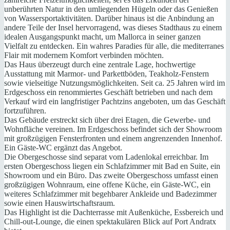
unberührten Natur in den umliegenden Hügeln oder das Genießen
von Wassersportaktivitäten. Darüber hinaus ist die Anbindung an
andere Teile der Insel hervorragend, was dieses Stadthaus zu einem
idealen Ausgangspunkt macht, um Mallorca in seiner ganzen
Vielfalt zu entdecken. Ein wahres Paradies für alle, die mediterranes
Flair mit modernem Komfort verbinden möchten.
Das Haus überzeugt durch eine zentrale Lage, hochwertige
Ausstattung mit Marmor- und Parkettböden, Teakholz-Fenstern
sowie vielseitige Nutzungsmöglichkeiten. Seit ca. 25 Jahren wird im
Erdgeschoss ein renommiertes Geschäft betrieben und nach dem
Verkauf wird ein langfristiger Pachtzins angeboten, um das Geschäft
fortzuführen.
Das Gebäude erstreckt sich über drei Etagen, die Gewerbe- und
Wohnfläche vereinen. Im Erdgeschoss befindet sich der Showroom
mit großzügigen Fensterfronten und einem angrenzenden Innenhof.
Ein Gäste-WC ergänzt das Angebot.
Die Obergeschosse sind separat vom Ladenlokal erreichbar. Im
ersten Obergeschoss liegen ein Schlafzimmer mit Bad en Suite, ein
Showroom und ein Büro. Das zweite Obergeschoss umfasst einen
großzügigen Wohnraum, eine offene Küche, ein Gäste-WC, ein
weiteres Schlafzimmer mit begehbarer Ankleide und Badezimmer
sowie einen Hauswirtschaftsraum.
Das Highlight ist die Dachterrasse mit Außenküche, Essbereich und
Chill-out-Lounge, die einen spektakulären Blick auf Port Andratx