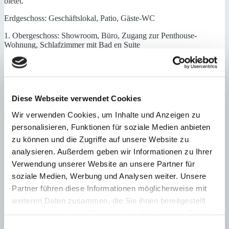
bietet.
Erdgeschoss: Geschäftslokal, Patio, Gäste-WC
1. Obergeschoss: Showroom, Büro, Zugang zur Penthouse-
Wohnung, Schlafzimmer mit Bad en Suite
2. Obergeschoss: Großer Wohn-/ Essbereich mit Kamin und offener
Küche, Gäste-WC, Schlafzimmer mit Bad en Suite und begehbarer
Garderobe, Hauswirtschaftsraum
Dachterrasse mit Sommerküche
Diese Webseite verwendet Cookies
Wir verwenden Cookies, um Inhalte und Anzeigen zu
Gäste-WC
Hafennähe
Nähe Zentrum
Zentrum
Fußbodenheizung
personalisieren, Funktionen für soziale Medien anbieten
zu können und die Zugriffe auf unsere Website zu
Energieeffizienz
analysieren. Außerdem geben wir Informationen zu Ihrer
Verwendung unserer Website an unsere Partner für
A
soziale Medien, Werbung und Analysen weiter. Unsere
B
C
Partner führen diese Informationen möglicherweise mit
D
weiteren Daten zusammen, die Sie ihnen bereitgestellt
E
haben oder die sie im Rahmen Ihrer Nutzung der Dienste
F
G
gesammelt haben.
Einwilligungsauswahl