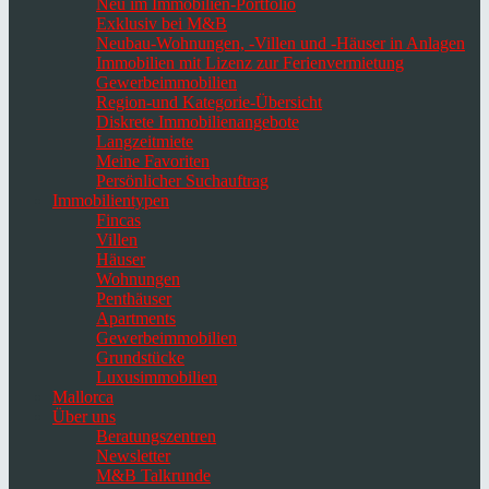
Neu im Immobilien-Portfolio
Exklusiv bei M&B
Neubau-Wohnungen, -Villen und -Häuser in Anlagen
Immobilien mit Lizenz zur Ferienvermietung
Gewerbeimmobilien
Region-und Kategorie-Übersicht
Diskrete Immobilienangebote
Langzeitmiete
Meine Favoriten
Persönlicher Suchauftrag
Immobilientypen
Fincas
Villen
Häuser
Wohnungen
Penthäuser
Apartments
Gewerbeimmobilien
Grundstücke
Luxusimmobilien
Mallorca
Über uns
Beratungszentren
Newsletter
M&B Talkrunde