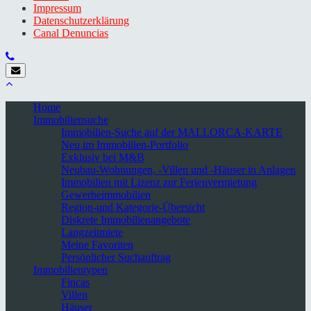
Impressum
Datenschutzerklärung
Canal Denuncias
Home
Immobiliensuche
Immobilien-Suche auf der MALLORCA-KARTE
Neu im Immobilien-Portfolio
Exklusiv bei M&B
Neubau-Wohnungen, -Villen und -Häuser in Anlagen
Immobilien mit Lizenz zur Ferienvermietung
Gewerbeimmobilien
Region-und Kategorie-Übersicht
Diskrete Immobilienangebote
Langzeitmiete
Meine Favoriten
Persönlicher Suchauftrag
Immobilientypen
Fincas
Villen
Häuser