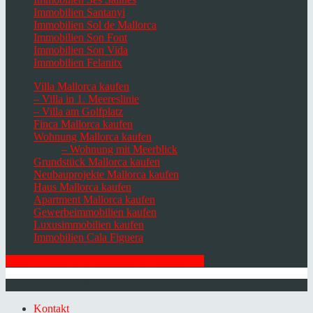
Immobilien Santanyi
Immobilien Sol de Mallorca
Immobilien Son Font
Immobilien Son Vida
Immobilien Felanitx
Villa Mallorca kaufen
– Villa in 1. Meereslinie
– Villa am Golfplatz
Finca Mallorca kaufen
Wohnung Mallorca kaufen
– Wohnung mit Meerblick
Grundstück Mallorca kaufen
Neubauprojekte Mallorca kaufen
Haus Mallorca kaufen
Apartment Mallorca kaufen
Gewerbeimmobilien kaufen
Luxusimmobilien kaufen
Immobilien Cala Figuera
HIER ZUM NEWSLETTER ANMELDEN
© 2026 Minkner & Bonitz S.L. | Mallorca
Kontakt