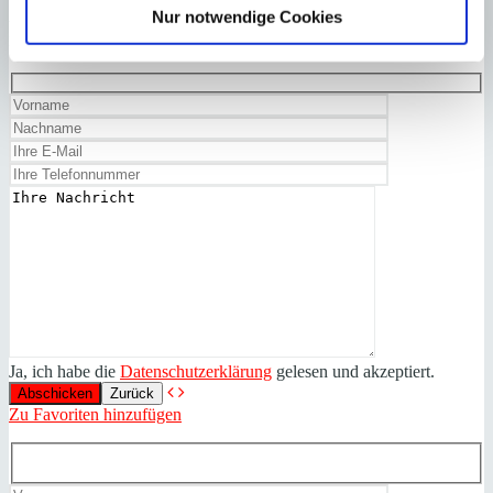
Port Andratx
Exklusives Stadthaus
Anfrage starten für:
Nur notwendige Cookies
mit Dachterrasse und Ladenlokal
Ja, ich habe die
Datenschutzerklärung
gelesen und akzeptiert.
Zurück
Zu Favoriten hinzufügen