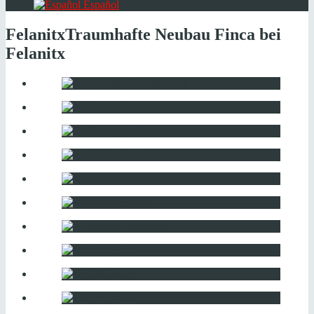
Español
Felanitx
Traumhafte Neubau Finca bei
Felanitx