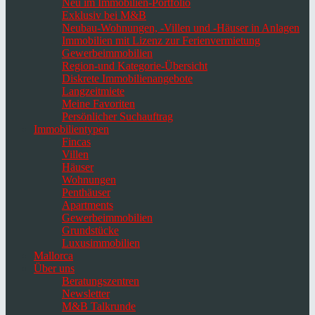
Neu im Immobilien-Portfolio
Exklusiv bei M&B
Neubau-Wohnungen, -Villen und -Häuser in Anlagen
Immobilien mit Lizenz zur Ferienvermietung
Gewerbeimmobilien
Region-und Kategorie-Übersicht
Diskrete Immobilienangebote
Langzeitmiete
Meine Favoriten
Persönlicher Suchauftrag
Immobilientypen
Fincas
Villen
Häuser
Wohnungen
Penthäuser
Apartments
Gewerbeimmobilien
Grundstücke
Luxusimmobilien
Mallorca
Über uns
Beratungszentren
Newsletter
M&B Talkrunde