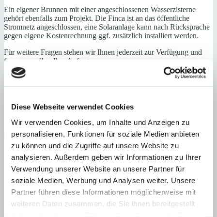
Ein eigener Brunnen mit einer angeschlossenen Wasserzisterne
gehört ebenfalls zum Projekt. Die Finca ist an das öffentliche
Stromnetz angeschlossen, eine Solaranlage kann nach Rücksprache
gegen eigene Kostenrechnung ggf. zusätzlich installiert werden.
Für weitere Fragen stehen wir Ihnen jederzeit zur Verfügung und
freuen uns über Ihre Anfragen.
Erdgeschoss: offene Küche, Essbereich, Wohnbereich mit Kamin,
Gäste-WC, 2 Schlafzimmer mit Bad en Suite
Obergeschoss: Hauptschlafzimmer mit Bad en Suite,
Diese Webseite verwendet Cookies
Ankleidezimmer
großer Balkon
Wir verwenden Cookies, um Inhalte und Anzeigen zu
personalisieren, Funktionen für soziale Medien anbieten
Erstbezug
Klimaanlage
Swimmingpool
Fußbodenheizung
zu können und die Zugriffe auf unsere Website zu
Energieeffizienz
analysieren. Außerdem geben wir Informationen zu Ihrer
Verwendung unserer Website an unsere Partner für
Energiezertifikat wurde beantragt
soziale Medien, Werbung und Analysen weiter. Unsere
A
Partner führen diese Informationen möglicherweise mit
B
weiteren Daten zusammen, die Sie ihnen bereitgestellt
C
D
haben oder die sie im Rahmen Ihrer Nutzung der Dienste