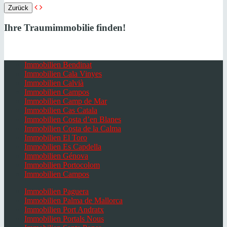
Zurück
Ihre Traumimmobilie finden!
Immobilien Bendinat
Immobilien Cala Vinyes
Immobilien Calvià
Immobilien Campos
Immobilien Camp de Mar
Immobilien Cas Catala
Immobilien Costa d’en Blanes
Immobilien Costa de la Calma
Immobilien El Toro
Immobilien Es Capdella
Immobilien Génova
Immobilien Portocolom
Immobilien Campos
Immobilien Paguera
Immobilien Palma de Mallorca
Immobilien Port Andratx
Immobilien Portals Nous