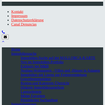
© 2026 Minkner & Bonitz S.L. | Mallorca
Kontakt
Impressum
Datenschutzerklärung
Canal Denuncias
Home
Immobiliensuche
Immobilien-Suche auf der MALLORCA-KARTE
Neu im Immobilien-Portfolio
Exklusiv bei M&B
Neubau-Wohnungen, -Villen und -Häuser in Anlagen
Immobilien mit Lizenz zur Ferienvermietung
Gewerbeimmobilien
Region-und Kategorie-Übersicht
Diskrete Immobilienangebote
Langzeitmiete
Meine Favoriten
Persönlicher Suchauftrag
Immobilientypen