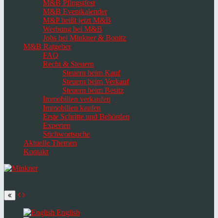
M&B Pfingstfest
M&B Eventkalender
M&P heißt jetzt M&B
Werbung bei M&B
Jobs bei Minkner & Bonitz
M&B Ratgeber
FAQ
Recht & Steuern
Steuern beim Kauf
Steuern beim Verkauf
Steuern beim Besitz
Immobilien verkaufen
Immobilien kaufen
Erste Schritte und Behörden
Experten
Stichwortsuche
Aktuelle Themen
Kontakt
Navigation
umschalten
Select
language
English