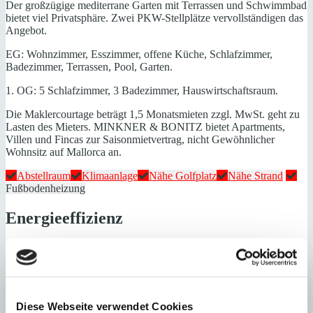
Der großzügige mediterrane Garten mit Terrassen und Schwimmbad
bietet viel Privatsphäre. Zwei PKW-Stellplätze vervollständigen das
Angebot.
EG: Wohnzimmer, Esszimmer, offene Küche, Schlafzimmer,
Badezimmer, Terrassen, Pool, Garten.
1. OG: 5 Schlafzimmer, 3 Badezimmer, Hauswirtschaftsraum.
Die Maklercourtage beträgt 1,5 Monatsmieten zzgl. MwSt. geht zu
Lasten des Mieters. MINKNER & BONITZ bietet Apartments,
Villen und Fincas zur Saisonmietvertrag, nicht Gewöhnlicher
Wohnsitz auf Mallorca an.
Abstellraum
Klimaanlage
Nähe Golfplatz
Nähe Strand
Fußbodenheizung
Energieeffizienz
Energiezertifikat wurde beantragt
A
B
C
D
Diese Webseite verwendet Cookies
E