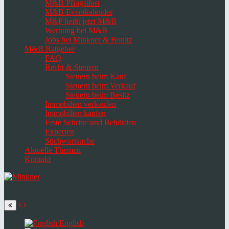
M&B Pfingstfest
M&B Eventkalender
M&P heißt jetzt M&B
Werbung bei M&B
Jobs bei Minkner & Bonitz
M&B Ratgeber
FAQ
Recht & Steuern
Steuern beim Kauf
Steuern beim Verkauf
Steuern beim Besitz
Immobilien verkaufen
Immobilien kaufen
Erste Schritte und Behörden
Experten
Stichwortsuche
Aktuelle Themen
Kontakt
Navigation
umschalten
Select
language
English