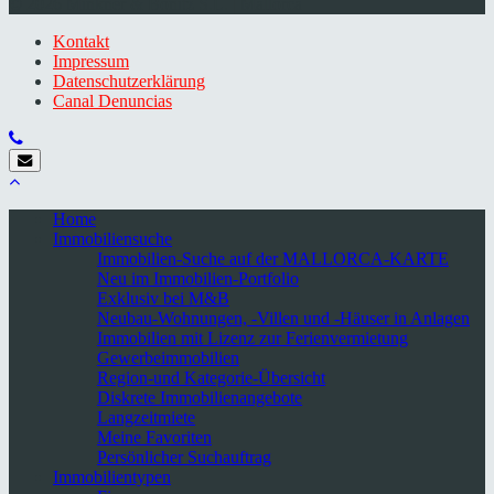
© 2026 Minkner & Bonitz S.L. | Mallorca
Kontakt
Impressum
Datenschutzerklärung
Canal Denuncias
Home
Immobiliensuche
Immobilien-Suche auf der MALLORCA-KARTE
Neu im Immobilien-Portfolio
Exklusiv bei M&B
Neubau-Wohnungen, -Villen und -Häuser in Anlagen
Immobilien mit Lizenz zur Ferienvermietung
Gewerbeimmobilien
Region-und Kategorie-Übersicht
Diskrete Immobilienangebote
Langzeitmiete
Meine Favoriten
Persönlicher Suchauftrag
Immobilientypen