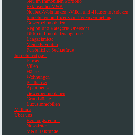
Neu im Immobilien-Portfolio
Exklusiv bei M&B
Neubau-Wohnungen, -Villen und -Häuser in Anlagen
Immobilien mit Lizenz zur Ferienvermietung
Gewerbeimmobilien
Region-und Kategorie-Übersicht
Diskrete Immobilienangebote
Langzeitmiete
Meine Favoriten
Persönlicher Suchauftrag
Immobilientypen
Fincas
Villen
Häuser
Wohnungen
Penthäuser
Apartments
Gewerbeimmobilien
Grundstücke
Luxusimmobilien
Mallorca
Über uns
Beratungszentren
Newsletter
M&B Talkrunde