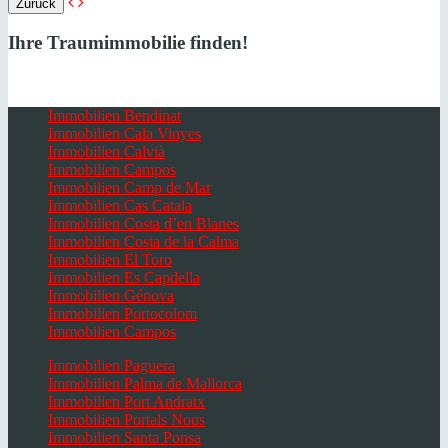
Zurück
Ihre Traumimmobilie finden!
Immobilien Bendinat
Immobilien Cala Vinyes
Immobilien Calvià
Immobilien Campos
Immobilien Camp de Mar
Immobilien Cas Catala
Immobilien Costa d’en Blanes
Immobilien Costa de la Calma
Immobilien El Toro
Immobilien Es Capdella
Immobilien Génova
Immobilien Portocolom
Immobilien Campos
Immobilien Paguera
Immobilien Palma de Mallorca
Immobilien Port Andratx
Immobilien Portals Nous
Immobilien Santa Ponsa