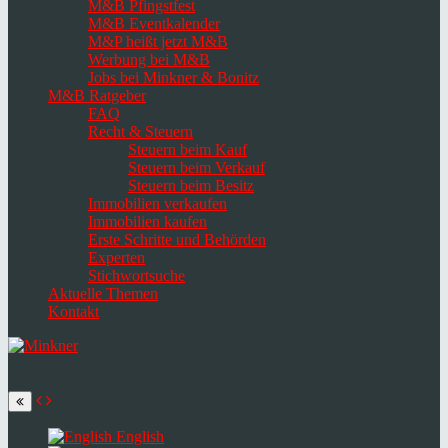
M&B Pfingstfest
M&B Eventkalender
M&P heißt jetzt M&B
Werbung bei M&B
Jobs bei Minkner & Bonitz
M&B Ratgeber
FAQ
Recht & Steuern
Steuern beim Kauf
Steuern beim Verkauf
Steuern beim Besitz
Immobilien verkaufen
Immobilien kaufen
Erste Schritte und Behörden
Experten
Stichwortsuche
Aktuelle Themen
Kontakt
Navigation
umschalten
Select
language
English