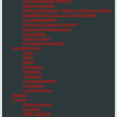
Neu im Immobilien-Portfolio
Exklusiv bei M&B
Neubau-Wohnungen, -Villen und -Häuser in Anlagen
Immobilien mit Lizenz zur Ferienvermietung
Gewerbeimmobilien
Region-und Kategorie-Übersicht
Diskrete Immobilienangebote
Langzeitmiete
Meine Favoriten
Persönlicher Suchauftrag
Immobilientypen
Fincas
Villen
Häuser
Wohnungen
Penthäuser
Apartments
Gewerbeimmobilien
Grundstücke
Luxusimmobilien
Mallorca
Über uns
Beratungszentren
Newsletter
M&B Talkrunde