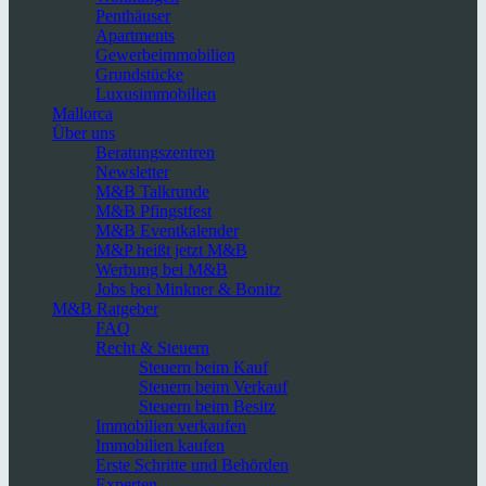
Penthäuser
Apartments
Gewerbeimmobilien
Grundstücke
Luxusimmobilien
Mallorca
Über uns
Beratungszentren
Newsletter
M&B Talkrunde
M&B Pfingstfest
M&B Eventkalender
M&P heißt jetzt M&B
Werbung bei M&B
Jobs bei Minkner & Bonitz
M&B Ratgeber
FAQ
Recht & Steuern
Steuern beim Kauf
Steuern beim Verkauf
Steuern beim Besitz
Immobilien verkaufen
Immobilien kaufen
Erste Schritte und Behörden
Experten