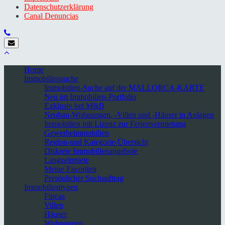
Datenschutzerklärung
Canal Denuncias
Home
Immobiliensuche
Immobilien-Suche auf der MALLORCA-KARTE
Neu im Immobilien-Portfolio
Exklusiv bei M&B
Neubau-Wohnungen, -Villen und -Häuser in Anlagen
Immobilien mit Lizenz zur Ferienvermietung
Gewerbeimmobilien
Region-und Kategorie-Übersicht
Diskrete Immobilienangebote
Langzeitmiete
Meine Favoriten
Persönlicher Suchauftrag
Immobilientypen
Fincas
Villen
Häuser
Wohnungen