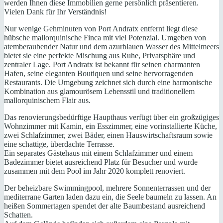
werden Ihnen diese Immobilien gerne persönlich präsentieren.
Vielen Dank für Ihr Verständnis!
Nur wenige Gehminuten von Port Andratx entfernt liegt diese
hübsche mallorquinische Finca mit viel Potenzial. Umgeben von
atemberaubender Natur und dem azurblauen Wasser des Mittelmeers
bietet sie eine perfekte Mischung aus Ruhe, Privatsphäre und
zentraler Lage. Port Andratx ist bekannt für seinen charmanten
Hafen, seine eleganten Boutiquen und seine hervorragenden
Restaurants. Die Umgebung zeichnet sich durch eine harmonische
Kombination aus glamourösem Lebensstil und traditionellem
mallorquinischem Flair aus.
Das renovierungsbedürftige Haupthaus verfügt über ein großzügiges
Wohnzimmer mit Kamin, ein Esszimmer, eine vorinstallierte Küche,
zwei Schlafzimmer, zwei Bäder, einen Hauswirtschaftsraum sowie
eine schattige, überdachte Terrasse.
Ein separates Gästehaus mit einem Schlafzimmer und einem
Badezimmer bietet ausreichend Platz für Besucher und wurde
zusammen mit dem Pool im Jahr 2020 komplett renoviert.
Der beheizbare Swimmingpool, mehrere Sonnenterrassen und der
mediterrane Garten laden dazu ein, die Seele baumeln zu lassen. An
heißen Sommertagen spendet der alte Baumbestand ausreichend
Schatten.