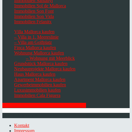
Immobilien Santanyi
Immobilien Sol de Mallorca
Immobilien Son Font
Immobilien Son Vida
Immobilien Felanitx
Villa Mallorca kaufen
– Villa in 1. Meereslinie
– Villa am Golfplatz
Finca Mallorca kaufen
Wohnung Mallorca kaufen
– Wohnung mit Meerblick
Grundstück Mallorca kaufen
Neubauprojekte Mallorca kaufen
Haus Mallorca kaufen
Apartment Mallorca kaufen
Gewerbeimmobilien kaufen
Luxusimmobilien kaufen
Immobilien Cala Figuera
HIER ZUM NEWSLETTER ANMELDEN
© 2026 Minkner & Bonitz S.L. | Mallorca
Kontakt
Impressum