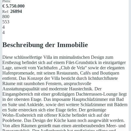
Preis:
€
5.750.000
26894
Ref:
800
553
4
4
Beschreibung der Immobilie
Diese schlüsselfertige Villa im minimalistischen Design zum
Erstbezug befindet sich auf einem Filet-Grundstück in einzigartiger
Lage, unweit vom Yachthafen „Club de Vela“ sowie der eleganten
Hafenpromenade, mit seinen Restaurants, Cafés und Boutiquen
entfernt. Das Konzept der Villa besticht durch lichtdurchflutete
Räume mit raumhohen Fenstern, anspruchsvolle
Ausstattungsqualität und modernste Haustechnik. Der
Eingangsbereich mit einer großzügigen Dachterrassen-Lounge liegt
in der obersten Etage. Das imposante Hauptschlafzimmer mit Bad
en Suite und Ankleide, sowie drei weitere Schlafzimmer mit Bädern
en Suite erstrecken sich eine Etage tiefer. Der geräumige
Wohn-/Essbereich mit offener Küche befindet sich auf der
Poolebene. Das Design der Küche kann noch ausgewählt werden.
Von allen Räumen genießt man einen atemberaubenden Meer- und
Panoramablick. Der Außenbereich hat großzügige offene und