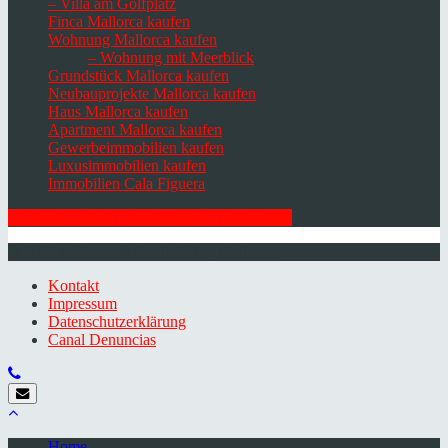
– Villa am Golfplatz
Finca Mallorca kaufen
Wohnung Mallorca kaufen
– Wohnung mit Meerblick
Grundstück Mallorca kaufen
Neubauprojekte Mallorca kaufen
Haus Mallorca kaufen
Apartment Mallorca kaufen
Gewerbeimmobilien kaufen
Luxusimmobilien kaufen
Immobilien Cala Figuera
HIER ZUM NEWSLETTER ANMELDEN
© 2026 Minkner & Bonitz S.L. | Mallorca
Kontakt
Impressum
Datenschutzerklärung
Canal Denuncias
Home