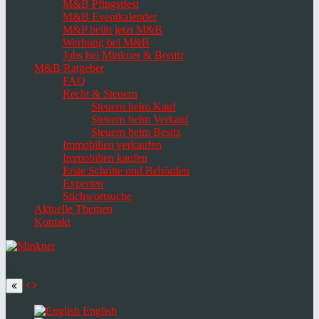
M&B Pfingstfest
M&B Eventkalender
M&P heißt jetzt M&B
Werbung bei M&B
Jobs bei Minkner & Bonitz
M&B Ratgeber
FAQ
Recht & Steuern
Steuern beim Kauf
Steuern beim Verkauf
Steuern beim Besitz
Immobilien verkaufen
Immobilien kaufen
Erste Schritte und Behörden
Experten
Stichwortsuche
Aktuelle Themen
Kontakt
Navigation
umschalten
Select
language
English