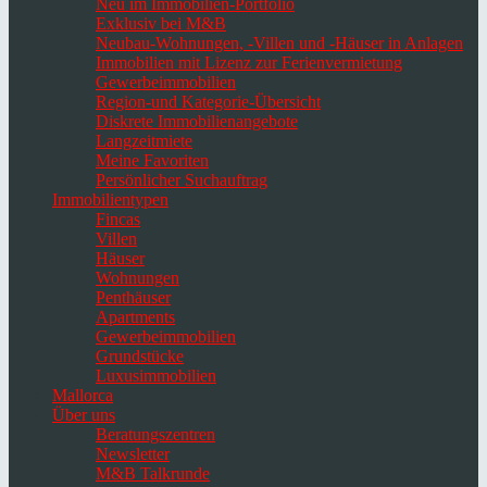
Neu im Immobilien-Portfolio
Exklusiv bei M&B
Neubau-Wohnungen, -Villen und -Häuser in Anlagen
Immobilien mit Lizenz zur Ferienvermietung
Gewerbeimmobilien
Region-und Kategorie-Übersicht
Diskrete Immobilienangebote
Langzeitmiete
Meine Favoriten
Persönlicher Suchauftrag
Immobilientypen
Fincas
Villen
Häuser
Wohnungen
Penthäuser
Apartments
Gewerbeimmobilien
Grundstücke
Luxusimmobilien
Mallorca
Über uns
Beratungszentren
Newsletter
M&B Talkrunde