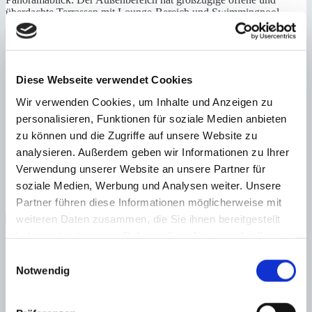
überdachte Terrassen mit Lounge-Bereich und Swimmingpool.
Meerblick
Nähe Golfplatz
Nähe Strand
Personenaufzug
Swimmingpool
Fußbodenheizung
Energieeffizienz
Diese Webseite verwendet Cookies
Wir verwenden Cookies, um Inhalte und Anzeigen zu
Energiezertifikat wurde beantragt
personalisieren, Funktionen für soziale Medien anbieten
A
B
zu können und die Zugriffe auf unsere Website zu
C
analysieren. Außerdem geben wir Informationen zu Ihrer
D
Verwendung unserer Website an unsere Partner für
E
F
soziale Medien, Werbung und Analysen weiter. Unsere
G
Partner führen diese Informationen möglicherweise mit
weiteren Daten zusammen, die Sie ihnen bereitgestellt
Steuern beim Immobilienkauf auf Mallorca!
haben oder die sie im Rahmen Ihrer Nutzung der Dienste
Zuständiges Büro
gesammelt haben.
Einwilligungsauswahl
Notwendig
Matthias Neumann OFICINA PORT ANDRATX
0034971671250
Haftungs- und Courtageklausel