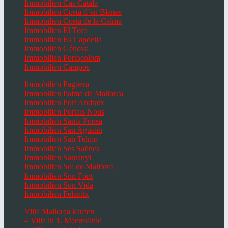
Immobilien Cas Catala
Immobilien Costa d’en Blanes
Immobilien Costa de la Calma
Immobilien El Toro
Immobilien Es Capdella
Immobilien Génova
Immobilien Portocolom
Immobilien Campos
Immobilien Paguera
Immobilien Palma de Mallorca
Immobilien Port Andratx
Immobilien Portals Nous
Immobilien Santa Ponsa
Immobilien San Agustin
Immobilien San Telmo
Immobilien Ses Salines
Immobilien Santanyi
Immobilien Sol de Mallorca
Immobilien Son Font
Immobilien Son Vida
Immobilien Felanitx
Villa Mallorca kaufen
– Villa in 1. Meereslinie