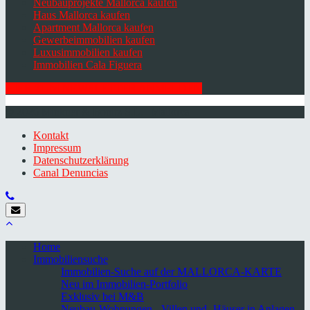
Neubauprojekte Mallorca kaufen
Haus Mallorca kaufen
Apartment Mallorca kaufen
Gewerbeimmobilien kaufen
Luxusimmobilien kaufen
Immobilien Cala Figuera
HIER ZUM NEWSLETTER ANMELDEN
© 2026 Minkner & Bonitz S.L. | Mallorca
Kontakt
Impressum
Datenschutzerklärung
Canal Denuncias
Home
Immobiliensuche
Immobilien-Suche auf der MALLORCA-KARTE
Neu im Immobilien-Portfolio
Exklusiv bei M&B
Neubau-Wohnungen, -Villen und -Häuser in Anlagen