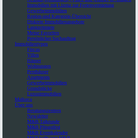
Immobilien mit Lizenz zur Ferienvermietung
Gewerbeimmobilien
Region-und Kategorie-Übersicht
Diskrete Immobilienangebote
Langzeitmiete
Meine Favoriten
Persönlicher Suchauftrag
Immobilientypen
Fincas
Villen
Häuser
Wohnungen
Penthäuser
Apartments
Gewerbeimmobilien
Grundstücke
Luxusimmobilien
Mallorca
Über uns
Beratungszentren
Newsletter
M&B Talkrunde
M&B Pfingstfest
M&B Eventkalender