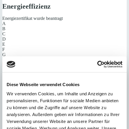
Energieeffizienz
Energiezertifikat wurde beantragt
A
B
C
D
E
F
G
Steuern beim Immobilienkauf auf Mallorca!
Zuständiges Büro
Diese Webseite verwendet Cookies
OFICINA PALMA & SON VIDA | Dustin Wolff
0034971425016
Wir verwenden Cookies, um Inhalte und Anzeigen zu
Haftungs- und Courtageklausel
personalisieren, Funktionen für soziale Medien anbieten
zu können und die Zugriffe auf unsere Website zu
Alle Angaben basieren auf Informationen und Daten, die uns vom
analysieren. Außerdem geben wir Informationen zu Ihrer
Verkäufer/Auftraggeber zur Verfügung gestellt wurden. Minkner &
Verwendung unserer Website an unsere Partner für
Partner übernimmt keinerlei Garantie für Vollständigkeit, Richtigkeit
soziale Medien, Werbung und Analysen weiter. Unsere
und Aktualität der Angaben und Legalität der Immobilie. Die