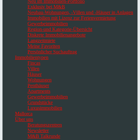
Neu im Immobilien-Portfolio
Exklusiv bei M&B
Neubau-Wohnungen, -Villen und -Häuser in Anlagen
Immobilien mit Lizenz zur Ferienvermietung
Gewerbeimmobilien
Region-und Kategorie-Übersicht
Diskrete Immobilienangebote
Langzeitmiete
Meine Favoriten
Persönlicher Suchauftrag
Immobilientypen
Fincas
Villen
Häuser
Wohnungen
Penthäuser
Apartments
Gewerbeimmobilien
Grundstücke
Luxusimmobilien
Mallorca
Über uns
Beratungszentren
Newsletter
M&B Talkrunde