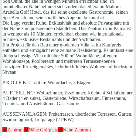
Son Quint, die alle in wenigen Minuten erreichbar sind. In
unmittelbarer Nähe befindet sich zudem das Sheraton Mallorca
Arabella Golf Hotel, das für seine exzellente Gastronomie, seinen
Spa-Bereich und sein sportliches Angebot bekannt ist.
Die Lage vereint Ruhe, Exklusivität und absolute Privatsphäre mit
der Nähe zum pulsierenden Stadtleben: Das Zentrum von Palma ist
in weniger als 10 Minuten erreichbar, ebenso wie internationale
Schulen, exklusive Restaurants und der Yachthafen.
Ein Projekt für den Bau einer modernen Villa ist im Kaufpreis
enthalten und ermöglicht eine zeitnahe Realisierung. Es umfasst eine
dreigeschossige Villa mit über 500 m² Wohnfläche, offenem
Wohnkonzept, Poolbereich und mehreren Terrassenebenen –
konzipiert für zeitgemäßes, lichtdurchflutetes Wohnen auf höchstem
Niveau.
P R O J E K T: 524 m² Wohnfläche, 3 Etagen
AUFTEILUNG: Wohnzimmer, Esszimmer, Küche, 4 Schlafzimmer,
4 Bäder (4 en suite), Gästetoilette, Wirtschaftsraum, Fitnessraum,
Technik- und Abstellräume, Gästestudio
AUSSENANLAGEN: Freiterrassen, überdachte Terrassen, Garten,
Swimmingpool, Tiefgarage (2 PKW)
Zentrum
Nähe Golfplatz
Nähe Zentrum