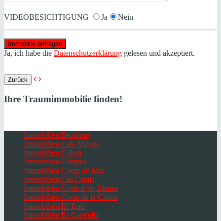
VIDEOBESICHTIGUNG
Ja
Nein
Ja, ich habe die
Datenschutzerklärung
gelesen und akzeptiert.
Zurück
Ihre Traumimmobilie finden!
Immobilien Bendinat
Immobilien Cala Vinyes
Immobilien Calvià
Immobilien Campos
Immobilien Camp de Mar
Immobilien Cas Catala
Immobilien Costa d’en Blanes
Immobilien Costa de la Calma
Immobilien El Toro
Immobilien Es Capdella