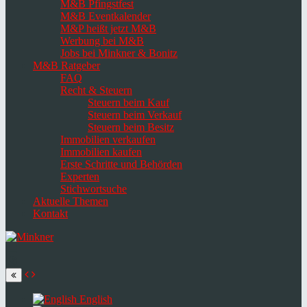
M&B Pfingstfest
M&B Eventkalender
M&P heißt jetzt M&B
Werbung bei M&B
Jobs bei Minkner & Bonitz
M&B Ratgeber
FAQ
Recht & Steuern
Steuern beim Kauf
Steuern beim Verkauf
Steuern beim Besitz
Immobilien verkaufen
Immobilien kaufen
Erste Schritte und Behörden
Experten
Stichwortsuche
Aktuelle Themen
Kontakt
Navigation
umschalten
Select
language
English