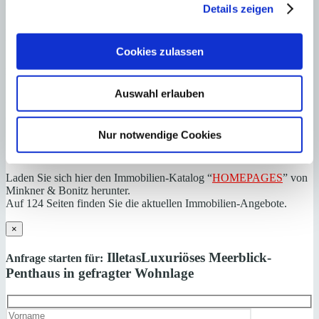
0034971695255
Details zeigen
Haftungs- und Courtageklausel
Cookies zulassen
Alle Angaben basieren auf Informationen und Daten, die uns vom
Verkäufer/Auftraggeber zur Verfügung gestellt wurden. Minkner &
Partner übernimmt keinerlei Garantie für Vollständigkeit, Richtigkeit
Auswahl erlauben
und Aktualität der Angaben und Legalität der Immobilie. Die
angegebenen Preise enthalten nicht die vom Käufer zu tragenden
Nebenkosten wie Steuern, Notar-, Grundbuch- und Gestoriakosten.
Nur notwendige Cookies
Laden Sie sich hier den Immobilien-Katalog “
HOMEPAGES
” von
Minkner & Bonitz herunter.
Auf 124 Seiten finden Sie die aktuellen Immobilien-Angebote.
×
Illetas
Luxuriöses Meerblick-
Anfrage starten für:
Penthaus in gefragter Wohnlage