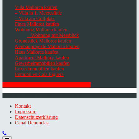
Villa Mallorca kaufen
– Villa in 1. Meereslinie
– Villa am Golfplatz
Finca Mallorca kaufen
Wohnung Mallorca kaufen
– Wohnung mit Meerblick
Grundstück Mallorca kaufen
Neubauprojekte Mallorca kaufen
Haus Mallorca kaufen
Apartment Mallorca kaufen
Gewerbeimmobilien kaufen
Luxusimmobilien kaufen
Immobilien Cala Figuera
HIER ZUM NEWSLETTER ANMELDEN
© 2026 Minkner & Bonitz S.L. | Mallorca
Kontakt
Impressum
Datenschutzerklärung
Canal Denuncias