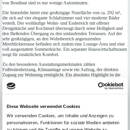
von Bendinat sind es nur wenige Autominuten.
Die Immobilie bietet eine großzügige Nutzfläche von ca. 292 m²,
die sich auf vier elegante Schlafzimmer und vier moderne Bäder
verteilt. Der weitläufige Wohn- und Essbereich mit offener
Designküche und Kochinsel überzeugt durch seine Helligkeit und
den fließenden Übergang zu den umlaufenden Terrassen. Auf der
sehr großzügigen, an den Wohnbereich angrenzenden
Meerblickterrasse befinden sich zudem eine Lounge-Area und eine
voll ausgestattete Sommerküche. Ein separater Hauswirtschaftsraum
sorgt für zusätzlichen Komfort.
Zu den besonderen Ausstattungsmerkmalen zählen
Fußbodenheizung, Klimaanlage sowie ein Aufzug, der direkten
Zugang zur Wohnung ermöglicht. Ein absolutes Highlight ist die
rund 281 m² große private Dachterrasse, die mit spektakulärem
Meer- und Panoramablick beeindruckt. Zwei Garagenstellplätze im
Nachbargebäude ergänzen das attraktive Angebot.
Das Penthaus wird komplett möbliert verkauft und präsentiert sich
als perfekte Kombination aus modernem Luxus, durchdachtem
Diese Webseite verwendet Cookies
Design und einer der begehrtesten Lagen an Mallorcas
Wir verwenden Cookies, um Inhalte und Anzeigen zu
Südwestküste.
personalisieren, Funktionen für soziale Medien anbieten
Wohn-/ Esszimmer mit Zugang zur Terrasse mit Sommerküche,
zu können und die Zugriffe auf unsere Website zu