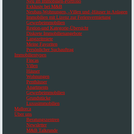
Neu im Immobilien-Portfolio
Exklusiv bei M&B
Neubau-Wohnungen, -Villen und -Häuser in Anlagen
Immobilien mit Lizenz zur Ferienvermietung
Gewerbeimmobilien
Region-und Kategorie-Übersicht
Diskrete Immobilienangebote
Langzeitmiete
Meine Favoriten
Persönlicher Suchauftrag
Immobilientypen
Fincas
Villen
Häuser
Wohnungen
Penthäuser
Apartments
Gewerbeimmobilien
Grundstücke
Luxusimmobilien
Mallorca
Über uns
Beratungszentren
Newsletter
M&B Talkrunde