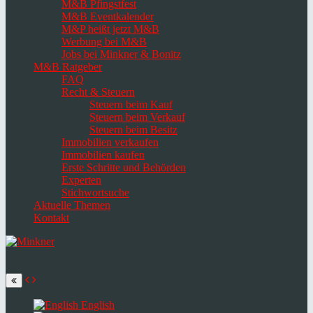
M&B Pfingstfest
M&B Eventkalender
M&P heißt jetzt M&B
Werbung bei M&B
Jobs bei Minkner & Bonitz
M&B Ratgeber
FAQ
Recht & Steuern
Steuern beim Kauf
Steuern beim Verkauf
Steuern beim Besitz
Immobilien verkaufen
Immobilien kaufen
Erste Schritte und Behörden
Experten
Stichwortsuche
Aktuelle Themen
Kontakt
Navigation
umschalten
Select
language
English