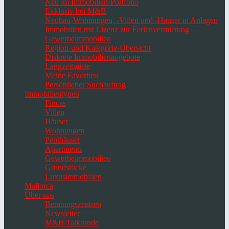
Neu im Immobilien-Portfolio
Exklusiv bei M&B
Neubau-Wohnungen, -Villen und -Häuser in Anlagen
Immobilien mit Lizenz zur Ferienvermietung
Gewerbeimmobilien
Region-und Kategorie-Übersicht
Diskrete Immobilienangebote
Langzeitmiete
Meine Favoriten
Persönlicher Suchauftrag
Immobilientypen
Fincas
Villen
Häuser
Wohnungen
Penthäuser
Apartments
Gewerbeimmobilien
Grundstücke
Luxusimmobilien
Mallorca
Über uns
Beratungszentren
Newsletter
M&B Talkrunde