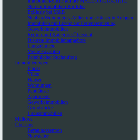
Immobilien-Suche auf der MALLORCA-KARTE
Neu im Immobilien-Portfolio
Exklusiv bei M&B
Neubau-Wohnungen, -Villen und -Häuser in Anlagen
Immobilien mit Lizenz zur Ferienvermietung
Gewerbeimmobilien
Region-und Kategorie-Übersicht
Diskrete Immobilienangebote
Langzeitmiete
Meine Favoriten
Persönlicher Suchauftrag
Immobilientypen
Fincas
Villen
Häuser
Wohnungen
Penthäuser
Apartments
Gewerbeimmobilien
Grundstücke
Luxusimmobilien
Mallorca
Über uns
Beratungszentren
Newsletter