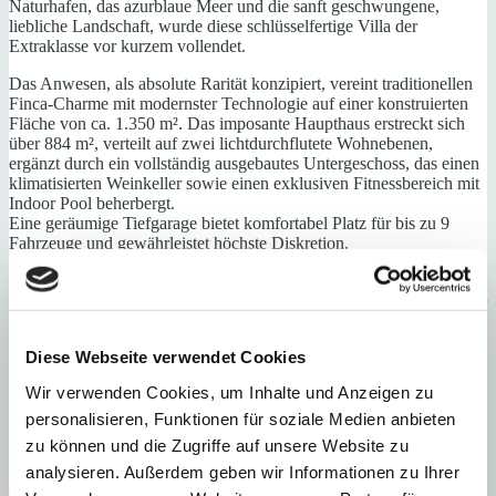
Naturhafen, das azurblaue Meer und die sanft geschwungene,
liebliche Landschaft, wurde diese schlüsselfertige Villa der
Extraklasse vor kurzem vollendet.
Das Anwesen, als absolute Rarität konzipiert, vereint traditionellen
Finca-Charme mit modernster Technologie auf einer konstruierten
Fläche von ca. 1.350 m². Das imposante Haupthaus erstreckt sich
über 884 m², verteilt auf zwei lichtdurchflutete Wohnebenen,
ergänzt durch ein vollständig ausgebautes Untergeschoss, das einen
klimatisierten Weinkeller sowie einen exklusiven Fitnessbereich mit
Indoor Pool beherbergt.
Eine geräumige Tiefgarage bietet komfortabel Platz für bis zu 9
Fahrzeuge und gewährleistet höchste Diskretion.
Weitläufige freie und überdachte Terrassenbereiche laden mit fest
installiertem Barbecue und eleganter Bar zum stilvollen Verweilen
ein. Der großzügige 140 m² Swimmingpool bildet das Herzstück der
Außenanlage, während ein eigener Brunnen für nachhaltige
Bewässerung sorgt. Zahlreiche weitere durchdachte Extras, von der
Diese Webseite verwendet Cookies
intelligenten Haussteuerung bis zur edlen Natursteinverkleidung,
vollenden dieses außergewöhnliche Anwesen.
Wir verwenden Cookies, um Inhalte und Anzeigen zu
personalisieren, Funktionen für soziale Medien anbieten
Ein ganz besonderes Angebot für höchste Ansprüche und
verwöhnten Geschmack – eine Immobilie, die Exklusivität und
zu können und die Zugriffe auf unsere Website zu
mediterrane Lebenskunst in perfekter Harmonie vereint.
analysieren. Außerdem geben wir Informationen zu Ihrer