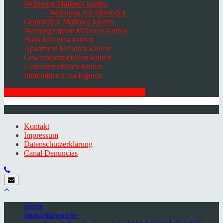
Wohnung Mallorca kaufen
– Wohnung mit Meerblick
Grundstück Mallorca kaufen
Neubauprojekte Mallorca kaufen
Haus Mallorca kaufen
Apartment Mallorca kaufen
Gewerbeimmobilien kaufen
Luxusimmobilien kaufen
Immobilien Cala Figuera
HIER ZUM NEWSLETTER ANMELDEN
© 2026 Minkner & Bonitz S.L. | Mallorca
Kontakt
Impressum
Datenschutzerklärung
Canal Denuncias
Home
Immobiliensuche