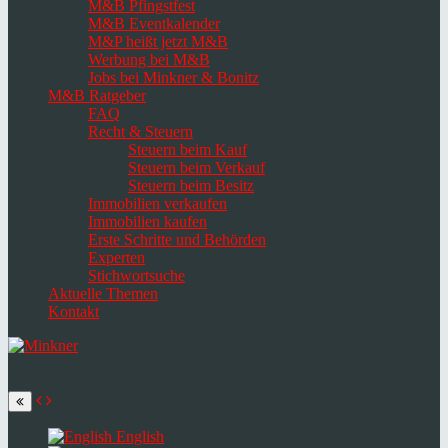
M&B Pfingstfest
M&B Eventkalender
M&P heißt jetzt M&B
Werbung bei M&B
Jobs bei Minkner & Bonitz
M&B Ratgeber
FAQ
Recht & Steuern
Steuern beim Kauf
Steuern beim Verkauf
Steuern beim Besitz
Immobilien verkaufen
Immobilien kaufen
Erste Schritte und Behörden
Experten
Stichwortsuche
Aktuelle Themen
Kontakt
Navigation
umschalten
Select
language
English