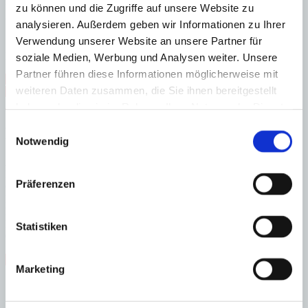
zu können und die Zugriffe auf unsere Website zu
Untergeschoss: Wellnessbereich mit Fitnessraum, Sauna und
türkischem Dampfbad, Bodega, Multifunktionsraum, Garage für 4–
analysieren. Außerdem geben wir Informationen zu Ihrer
5 Fahrzeuge, Wirtschaftsraum, Toilette, Technik- und Abstellräume
Verwendung unserer Website an unsere Partner für
Dachterrasse und mehrere PKW-Stellplätze
soziale Medien, Werbung und Analysen weiter. Unsere
Partner führen diese Informationen möglicherweise mit
Zentrum
Nähe Strand
Nähe Zentrum
Gäste-WC
Neubau
weiteren Daten zusammen, die Sie ihnen bereitgestellt
Personenaufzug
Sauna
Meerblick
Sporteinrichtungen
Swimmingpool
Fußbodenheizung
haben oder die sie im Rahmen Ihrer Nutzung der Dienste
gesammelt haben.
Einwilligungsauswahl
Energieeffizienz
Notwendig
A
B
Präferenzen
C
D
E
F
Statistiken
G
Steuern beim Immobilienkauf auf Mallorca!
Marketing
Zuständiges Büro