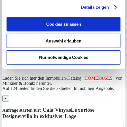
OFICINA CENTRAL SANTA PONSA | Andrin Vögeli
Details zeigen
0034971695255
Haftungs- und Courtageklausel
Cookies zulassen
Alle Angaben basieren auf Informationen und Daten, die uns vom
Verkäufer/Auftraggeber zur Verfügung gestellt wurden. Minkner &
Auswahl erlauben
Partner übernimmt keinerlei Garantie für Vollständigkeit, Richtigkeit
und Aktualität der Angaben und Legalität der Immobilie. Die
angegebenen Preise enthalten nicht die vom Käufer zu tragenden
Nur notwendige Cookies
Nebenkosten wie Steuern, Notar-, Grundbuch- und Gestoriakosten.
Laden Sie sich hier den Immobilien-Katalog “
HOMEPAGES
” von
Minkner & Bonitz herunter.
Auf 124 Seiten finden Sie die aktuellen Immobilien-Angebote.
×
Cala Vinyas
Luxuriöse
Anfrage starten für:
Designervilla in exklusiver Lage