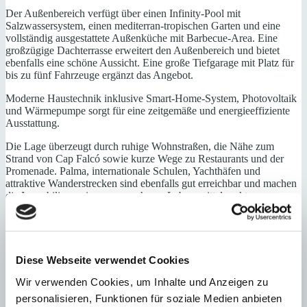
Der Außenbereich verfügt über einen Infinity-Pool mit
Salzwassersystem, einen mediterran-tropischen Garten und eine
vollständig ausgestattete Außenküche mit Barbecue-Area. Eine
großzügige Dachterrasse erweitert den Außenbereich und bietet
ebenfalls eine schöne Aussicht. Eine große Tiefgarage mit Platz für
bis zu fünf Fahrzeuge ergänzt das Angebot.
Moderne Haustechnik inklusive Smart-Home-System, Photovoltaik
und Wärmepumpe sorgt für eine zeitgemäße und energieeffiziente
Ausstattung.
Die Lage überzeugt durch ruhige Wohnstraßen, die Nähe zum
Strand von Cap Falcó sowie kurze Wege zu Restaurants und der
Promenade. Palma, internationale Schulen, Yachthäfen und
attraktive Wanderstrecken sind ebenfalls gut erreichbar und machen
die Immobilie zu einem angenehmen Lebensmittelpunkt.
Erdgeschoss: Eingangsbereich, Wohn-/ Esszimmer, offene Küche,
Schlafzimmer mit Bad und Ankleide, Gästetoilette, Patio, Zugang
zum Poolbereich
Diese Webseite verwendet Cookies
Obergeschoss: großes Hauptschlafzimmer mit Bad, Ankleide und
Terrasse, 3 weitere Schlafzimmer mit Bädern (2 davon mit
Wir verwenden Cookies, um Inhalte und Anzeigen zu
Ankleiden und 1 davon mit Terrasse)
personalisieren, Funktionen für soziale Medien anbieten