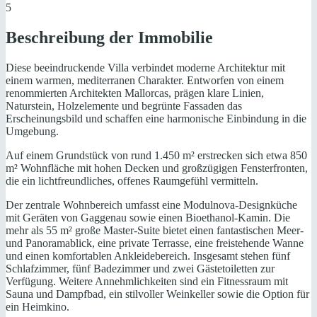
5
Beschreibung der Immobilie
Diese beeindruckende Villa verbindet moderne Architektur mit
einem warmen, mediterranen Charakter. Entworfen von einem
renommierten Architekten Mallorcas, prägen klare Linien,
Naturstein, Holzelemente und begrünte Fassaden das
Erscheinungsbild und schaffen eine harmonische Einbindung in die
Umgebung.
Auf einem Grundstück von rund 1.450 m² erstrecken sich etwa 850
m² Wohnfläche mit hohen Decken und großzügigen Fensterfronten,
die ein lichtfreundliches, offenes Raumgefühl vermitteln.
Der zentrale Wohnbereich umfasst eine Modulnova-Designküche
mit Geräten von Gaggenau sowie einen Bioethanol-Kamin. Die
mehr als 55 m² große Master-Suite bietet einen fantastischen Meer-
und Panoramablick, eine private Terrasse, eine freistehende Wanne
und einen komfortablen Ankleidebereich. Insgesamt stehen fünf
Schlafzimmer, fünf Badezimmer und zwei Gästetoiletten zur
Verfügung. Weitere Annehmlichkeiten sind ein Fitnessraum mit
Sauna und Dampfbad, ein stilvoller Weinkeller sowie die Option für
ein Heimkino.