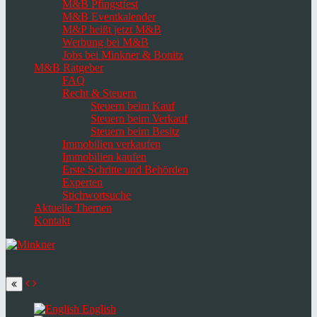
M&B Pfingstfest
M&B Eventkalender
M&P heißt jetzt M&B
Werbung bei M&B
Jobs bei Minkner & Bonitz
M&B Ratgeber
FAQ
Recht & Steuern
Steuern beim Kauf
Steuern beim Verkauf
Steuern beim Besitz
Immobilien verkaufen
Immobilien kaufen
Erste Schritte und Behörden
Experten
Stichwortsuche
Aktuelle Themen
Kontakt
Navigation
umschalten
Select
language
English