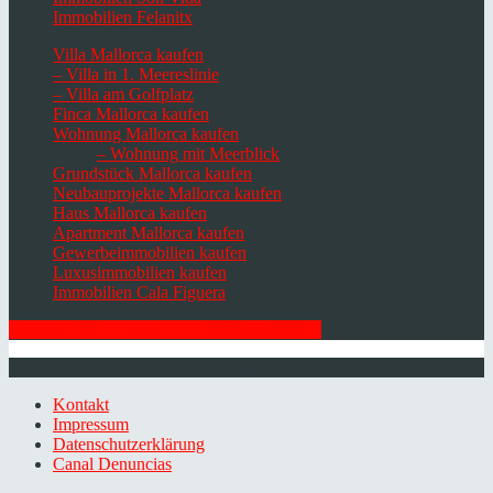
Immobilien Felanitx
Villa Mallorca kaufen
– Villa in 1. Meereslinie
– Villa am Golfplatz
Finca Mallorca kaufen
Wohnung Mallorca kaufen
– Wohnung mit Meerblick
Grundstück Mallorca kaufen
Neubauprojekte Mallorca kaufen
Haus Mallorca kaufen
Apartment Mallorca kaufen
Gewerbeimmobilien kaufen
Luxusimmobilien kaufen
Immobilien Cala Figuera
HIER ZUM NEWSLETTER ANMELDEN
© 2026 Minkner & Bonitz S.L. | Mallorca
Kontakt
Impressum
Datenschutzerklärung
Canal Denuncias