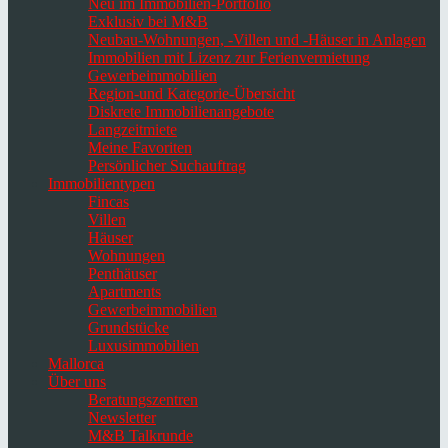
Neu im Immobilien-Portfolio
Exklusiv bei M&B
Neubau-Wohnungen, -Villen und -Häuser in Anlagen
Immobilien mit Lizenz zur Ferienvermietung
Gewerbeimmobilien
Region-und Kategorie-Übersicht
Diskrete Immobilienangebote
Langzeitmiete
Meine Favoriten
Persönlicher Suchauftrag
Immobilientypen
Fincas
Villen
Häuser
Wohnungen
Penthäuser
Apartments
Gewerbeimmobilien
Grundstücke
Luxusimmobilien
Mallorca
Über uns
Beratungszentren
Newsletter
M&B Talkrunde