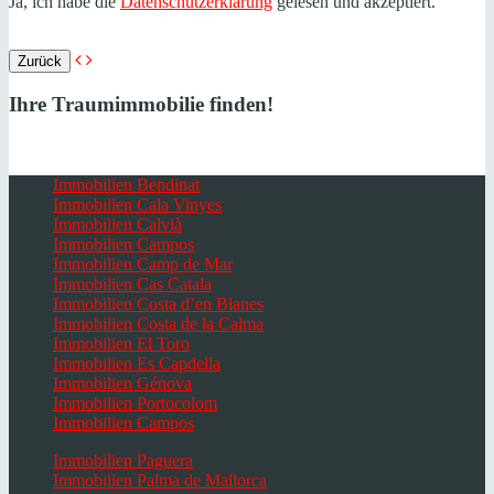
Ja, ich habe die
Datenschutzerklärung
gelesen und akzeptiert.
Zurück
Ihre Traumimmobilie finden!
Immobilien Bendinat
Immobilien Cala Vinyes
Immobilien Calvià
Immobilien Campos
Immobilien Camp de Mar
Immobilien Cas Catala
Immobilien Costa d’en Blanes
Immobilien Costa de la Calma
Immobilien El Toro
Immobilien Es Capdella
Immobilien Génova
Immobilien Portocolom
Immobilien Campos
Immobilien Paguera
Immobilien Palma de Mallorca